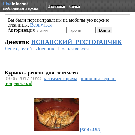
Live
Internet
Дневники
Личка
мобильная версия
Вы были перенаправлены на мобильную версию
страницы.
Вернуться!
Авторизация
Дневник
ИСПАНСКИЙ_РЕСТОРАНЧИК
Лента друзей
-
Дневник
-
Полная версия
Курица - рецепт для лентяеев
09-05-2017 10:40
к комментариям
-
к полной версии
-
понравилось!
[604x453]