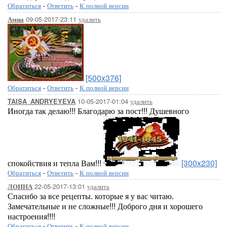
Обратиться
-
Ответить
-
К полной версии
09-05-2017-23:11
удалить
Амиа
[500x376]
Обратиться
-
Ответить
-
К полной версии
10-05-2017-01:04
удалить
TAISA_ANDRYEYEVA
Иногда так делаю!!! Благодарю за пост!!! Душевного
спокойствия и тепла Вам!!!
[300x230]
Обратиться
-
Ответить
-
К полной версии
22-05-2017-13:01
удалить
ЛОИНА
Спасибо за все рецепты. которые я у вас читаю.
Замечательные и не сложные!!! Доброго дня и хорошего
настроения!!!!
Обратиться
-
Ответить
-
К полной версии