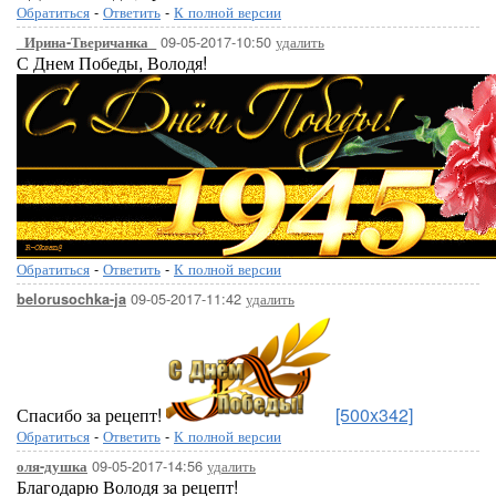
Обратиться
-
Ответить
-
К полной версии
09-05-2017-10:50
удалить
_Ирина-Тверичанка_
С Днем Победы, Володя!
Обратиться
-
Ответить
-
К полной версии
09-05-2017-11:42
удалить
belorusochka-ja
Спасибо за рецепт!
[500x342]
Обратиться
-
Ответить
-
К полной версии
09-05-2017-14:56
удалить
оля-душка
Благодарю Володя за рецепт!