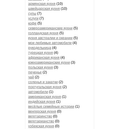
армянская кухня
(10)
швейцарская кухня
(10)
супы
(7)
услуги
(7)
кофе
(5)
североамериканские кухни
(5)
голландская кухня
(5)
кухня австралии и океании
(5)
мои любимые автомобили
(4)
рукодельница
(4)
турецкая кухня
(4)
африканская кухня
(4)
южноамериканские кухни
(3)
польская кухня
(3)
печенье
(2)
чай
(2)
соленья и закатки
(2)
португальская кухня
(2)
автомобили
(1)
американская кухня
(1)
индийская кухня
(1)
весёлые семейные истории
(1)
венгерская кухня
(0)
вегетаринство
(0)
вегетарианство
(0)
узбекская кухня
(0)