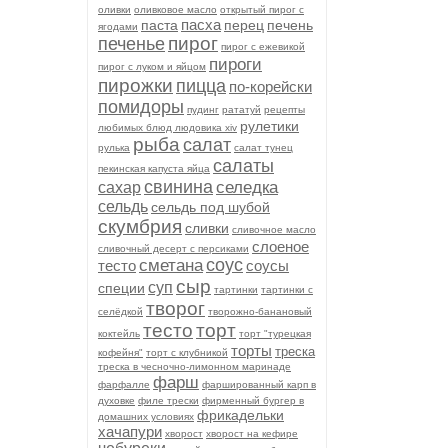
оливки
оливковое масло
открытый пирог с
пасха
паста
перец
печень
ягодами
пирог
печенье
пирог с ежевикой
пироги
пирог с луком и яйцом
пирожки
пицца
по-корейски
помидоры
пудинг
рататуй
рецепты
рулетики
любимых блюд людовика xiv
рыба
салат
рулька
салат тунец
салаты
пекинская капуста яйца
свинина
селедка
сахар
сельдь
сельдь под шубой
скумбрия
сливки
сливочное масло
слоеное
сливочный десерт с персиками
соус
сметана
тесто
соусы
сыр
суп
специи
тартинки
тартинки с
творог
селёдкой
творожно-банановый
тесто
торт
коктейль
торт "турецкая
торты
треска
кофейня"
торт с клубникой
треска в чесночно-лимонном маринаде
фарш
фарфалле
фаршированный карп в
духовке
филе трески
фирменный бургер в
фрикадельки
домашних условиях
хачапури
хворост
хворост на кефире