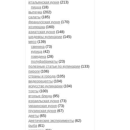
итальянская кухня
(213)
пицца
(18)
выпечка
(202)
салаты
(185)
французская кухня
(170)
хозяюшка
(160)
азиатская кухня
(148)
шедевры кулинарии
(145)
мясо
(139)
свинина
(73)
курица
(42)
говядина
(28)
полуфабрикаты
(23)
полезные статьи по кулинарии
(133)
пироги
(106)
страны и города
(105)
видеорецепты
(104)
искусство кулинарии
(104)
торты
(100)
вторые блюда
(95)
израильская кухня
(73)
украинская кухня
(73)
грузинская кухня
(67)
диеты
(65)
диетические эксперименты
(62)
рыба
(61)