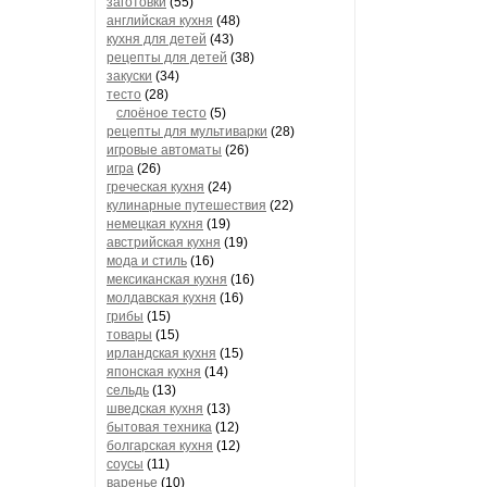
заготовки
(55)
английская кухня
(48)
кухня для детей
(43)
рецепты для детей
(38)
закуски
(34)
тесто
(28)
слоёное тесто
(5)
рецепты для мультиварки
(28)
игровые автоматы
(26)
игра
(26)
греческая кухня
(24)
кулинарные путешествия
(22)
немецкая кухня
(19)
австрийская кухня
(19)
мода и стиль
(16)
мексиканская кухня
(16)
молдавская кухня
(16)
грибы
(15)
товары
(15)
ирландская кухня
(15)
японская кухня
(14)
сельдь
(13)
шведская кухня
(13)
бытовая техника
(12)
болгарская кухня
(12)
соусы
(11)
варенье
(10)