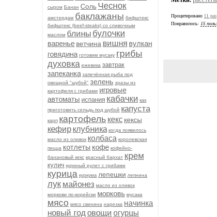
Чеснок
Соль
сыром
Банан
баклажаны
Процитировано
11 раз
амстердам
бифштекс
Понравилось:
15 поль
бифштекс (beef-stеаks) со сливочным
булочки
блины
маслом
вишня
варенье
вулкан
ветчина
грибы
говядина
готовим мусаку
духовка
завтрак
ежевика
запеканка
запечённая рыба под
зелень
овощной "шубой"
зразы из
игровые
картофеля с грибами
кабачки
автоматы
испания
как
капуста
приготовить сельдь под шубой
картофель
кекс
кексы
карп
кефир
клубника
когда появилось
колбаса
масло из оливок
королевская
котлеты
кофе
пицца
кофейно-
крем
банановый кекс
красный бархат
кулич
куриный рулет с грибами
курица
лепешки
куркума
лепнина
лук
майонез
масло из оливок
морковь
моркови по-корейски
мусака
мясо
начинка
мясо свинина
нарезка
новый год
овощи
огурцы