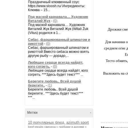
Праздничный клюквенный соус
https://www.sloosh.ru/ Ингредиенты:
Клюква – 15...
Под маской карнавала.... Художник
Виталий Жук
-
(0)
Под маской карнавала.... Художник
Виталий Жук Виталий Жук (Witali Żuk
Дрожжи смеш
(Vitus) родился в 1...
Сибас, фаршированный шпинатом и
Для начинки о
рикоттой
-
(0)
Сибас, фаршированный шпинатом и
среднем огне 
рикоттой Вместо сибаса можно взять
Е
другую рыбу — дорадо,...
Тесто обмять
Любящее сердце всегда найдёт,
кого согреть.
-
(0)
Любящее сердце всегда найдёт, кого
Выложить на см
согреть. ***Здесь будет текст*** ...
Берегите любовь.. Всей душой
берегите..
-
(1)
Берегите любовь.. Всей душой
берегите.. ***Здесь будет текст***
***...
Метки
-
10 популярных блюд.
azimuth sport
beef-stеаks
cвинина с грибами в духовке с
Метки:
расстега