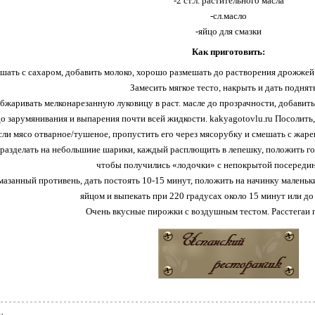
-2 ст.л. растительного масла
-сл.масло
-яйцо для смазки
Как приготовить:
ать с сахаром, добавить молоко, хорошо размешать до растворения дрожжей.
Замесить мягкое тесто, накрыть и дать поднять
бжаривать мелконарезанную луковицу в раст. масле до прозрачности, добавит
до зарумянивания и выпарения почти всей жидкости. kakyagotovlu.ru Посолить,
сли мясо отварное/тушеное, пропустить его через мясорубку и смешать с жаре
,разделать на небольшиие шарики, каждый расплющить в лепешку, положить гор
чтобы получились «лодочки» с непокрытой посередин
азанный противень, дать постоять 10-15 минут, положить на начинку маленьки
яйцом и выпекать при 220 градусах около 15 минут или до
Очень вкусные пирожки с воздушным тестом. Расстегаи 
и