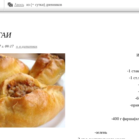
Авось
из (+ сутки) дневников
ГАИ
 г. 09:17
+ в цитатник
И
-1 ста
-1 ст
-6
-при
-400 г фарша(и
-зелень