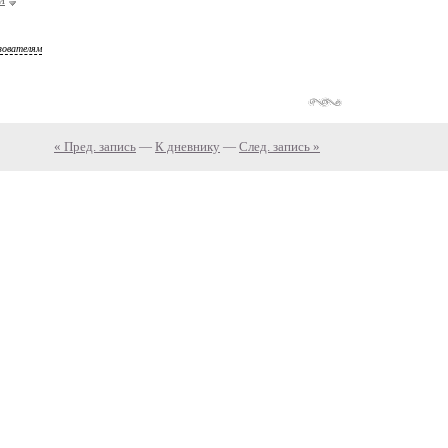
зователям
« Пред. запись
—
К дневнику
—
След. запись »