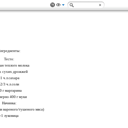
нгредиенты:
Тесто:
кан теплого молока
.л. сухих дрожжей
-1 ч.л.сахара
-2/3 ч.л.соли
0 г маргарина
мерно 400 г муки
Начинка:
ли вареного/тушеного мяса)
-1 луковица