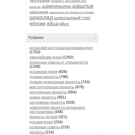
чебуреки
чизкейк с персиками без
шашлык
шампиньоны
выпечки
шашлыки
шашлычок из курицы в духовке
шоколад
шоколадный торт
яблоки
яйца
яйцо
Рубрики
-
испанский ресторанчик рекомендует
(1703)
европейские кухни
(1262)
полезные советы от специалиста
(1248)
испанская кухня
(826)
лучшие рецепты
(796)
лучшие кулинарные рецепты
(743)
мои популярные рецепты
(676)
популярные рецепты
(564)
новые рецепты
(561)
несложные рецепты
(526)
новогодние рецепты испанского
ресторанчика
(348)
рецепты друзей
(321)
русская кухня
(234)
полезные советы
(233)
десерты
(216)