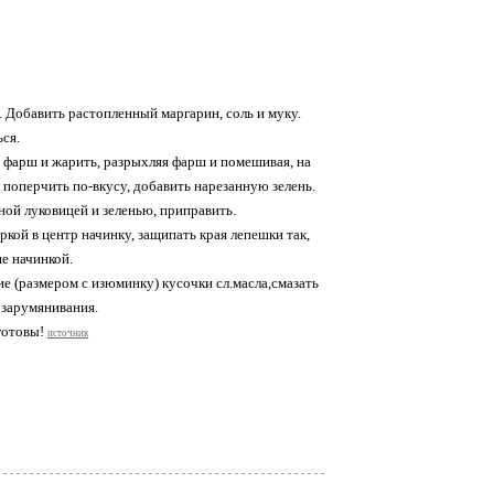
 Добавить растопленный маргарин, соль и муку.
ся.
ь фарш и жарить, разрыхляя фарш и помешивая, на
 поперчить по-вкусу, добавить нарезанную зелень.
ной луковицей и зеленью, приправить.
кой в центр начинку, защипать края лепешки так,
е начинкой.
е (размером с изюминку) кусочки сл.масла,смазать
 зарумянивания.
готовы!
источник