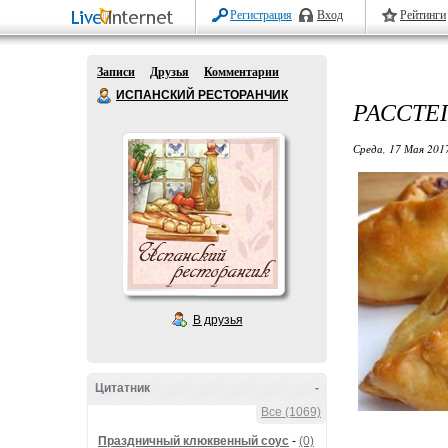
Регистрация
Вход
Рейтинги
Записи
Друзья
Комментарии
ИСПАНСКИЙ РЕСТОРАНЧИК
РАССТЕ
Среда, 17 Мая 2017
В друзья
Цитатник
-
Все (1069)
Праздничный клюквенный соус
-
(0)