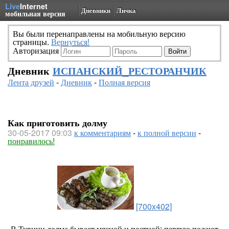
Live
Internet
Дневники
Личка
мобильная версия
Вы были перенаправлены на мобильную версию
страницы.
Вернуться!
Авторизация
Дневник
ИСПАНСКИЙ_РЕСТОРАНЧИК
Лента друзей
-
Дневник
-
Полная версия
Как приготовить долму
30-05-2017 09:03
к комментариям
-
к полной версии
-
понравилось!
[700x402]
В Турции долма бывает мясной и постной: первую подают