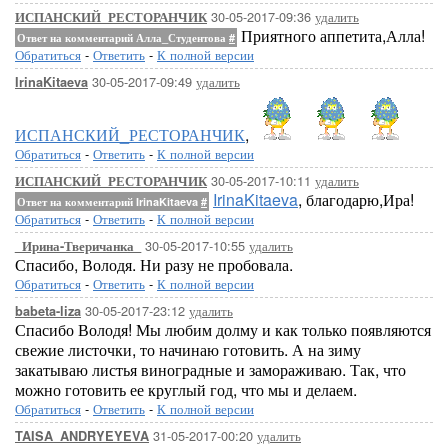
30-05-2017-09:36
удалить
ИСПАНСКИЙ_РЕСТОРАНЧИК
Приятного аппетита,Алла!
Ответ на комментарий Алла_Студентова
#
Обратиться
-
Ответить
-
К полной версии
30-05-2017-09:49
удалить
IrinaKitaeva
ИСПАНСКИЙ_РЕСТОРАНЧИК
,
Обратиться
-
Ответить
-
К полной версии
30-05-2017-10:11
удалить
ИСПАНСКИЙ_РЕСТОРАНЧИК
IrinaKitaeva
, благодарю,Ира!
Ответ на комментарий IrinaKitaeva
#
Обратиться
-
Ответить
-
К полной версии
30-05-2017-10:55
удалить
_Ирина-Тверичанка_
Спасибо, Володя. Ни разу не пробовала.
Обратиться
-
Ответить
-
К полной версии
30-05-2017-23:12
удалить
babeta-liza
Спасибо Володя! Мы любим долму и как только появляются
свежие листочки, то начинаю готовить. А на зиму
закатываю листья виноградные и замораживаю. Так, что
можно готовить ее круглый год, что мы и делаем.
Обратиться
-
Ответить
-
К полной версии
31-05-2017-00:20
удалить
TAISA_ANDRYEYEVA