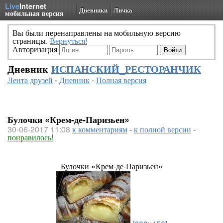
Live
Internet
Дневники
Личка
мобильная версия
Вы были перенаправлены на мобильную версию
страницы.
Вернуться!
Авторизация
Дневник
ИСПАНСКИЙ_РЕСТОРАНЧИК
Лента друзей
-
Дневник
-
Полная версия
Булочки «Крем-де-Паризьен»
30-06-2017 11:08
к комментариям
-
к полной версии
-
понравилось!
Булочки «Крем-де-Паризьен»