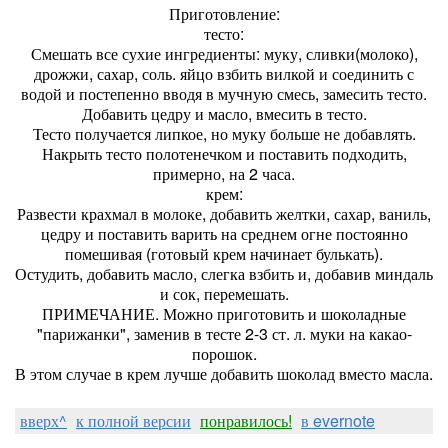
Приготовление:
тесто:
Смешать все сухие ингредиенты: муку, сливки(молоко),
дрожжи, сахар, соль. яйцо взбить вилкой и соединить с
водой и постепенно вводя в мучную смесь, замесить тесто.
Добавить цедру и масло, вмесить в тесто.
Тесто получается липкое, но муку больше не добавлять.
Накрыть тесто полотенечком и поставить подходить,
примерно, на 2 часа.
крем:
Развести крахмал в молоке, добавить желтки, сахар, ваниль,
цедру и поставить варить на среднем огне постоянно
помешивая (готовый крем начинает булькать).
Остудить, добавить масло, слегка взбить и, добавив миндаль
и сок, перемешать.
ПРИМЕЧАНИЕ. Можно приготовить и шоколадные
"парижанки", заменив в тесте 2-3 ст. л. муки на какао-
порошок.
В этом случае в крем лучше добавить шоколад вместо масла.
вверх^
к полной версии
понравилось!
в evernote