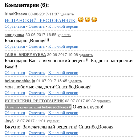
Комментарии (6):
30-06-2017-11:37
удалить
IrinaKitaeva
ИСПАНСКИЙ_РЕСТОРАНЧИК
,
Обратиться
-
Ответить
-
К полной версии
30-06-2017-16:55
удалить
оля-душка
Благодарю ,Володя!!!
Обратиться
-
Ответить
-
К полной версии
30-06-2017-19:08
удалить
TAISA_ANDRYEYEVA
Благодарю Вас за вкусненький рецепт!!! Бодрого настроения
Вам!!!
Обратиться
-
Ответить
-
К полной версии
01-07-2017-15:45
удалить
belorusochka-ja
мои любимые сладости!Спасибо,Володя!
Обратиться
-
Ответить
-
К полной версии
03-07-2017-09:32
удалить
ИСПАНСКИЙ_РЕСТОРАНЧИК
Очень вкусно!
Ответ на комментарий belorusochka-ja
#
Обратиться
-
Ответить
-
К полной версии
12-07-2017-11:01
удалить
Joy5
Вкусно! Замечательный рецептик! Спасибо,Володя!
Обратиться
-
Ответить
-
К полной версии