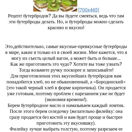
[700x465]
Рецепт бутербродов? Да вы будете смеяться, ведь что там
эти бутерброды делать. Но, и бутерброды можно сделать
красиво и вкусно!
Это,действительно, самые вкусные-превкусные бутерброды
в мире, какие я только ел в своей жизни. Мне кажется, что я
могу их съесть целый вагон, а может быть и больше...
Как же приготовить это чудо? Хотите вы тоже узнать?
Тогда возьмите ручку поскорее и записывайте!
Для приготовления этих вкуснейших бутербродов вам
понадобится хлеб, но не обыкновенный, а «Бородинский»
(это такой черный хлеб в форме кирпичика). Он продается
уже готовым, поэтому проблем с нарезанием уже не будет
(экономия времени!).
Берем бутербродное масло и намазываем каждый ломтик.
После этого берем селедочку (желательно филейку: она
сразу продается без костей и вам будет проще и быстрее
приготовить эту вкусняшку).
Филейку лучше выбрать толстую, поэтому разрезаем ее