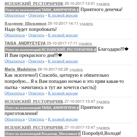
25-10-2017-13:01
удалить
ИСПАНСКИЙ_РЕСТОРАНЧИК
Приятного денечка!
Ответ на комментарий TAISA_ANDRYEYEVA
#
Обратиться
-
Ответить
-
К полной версии
25-10-2017-14:11
удалить
Владимир_Шильников
Надо будет попробовать!
Обратиться
-
Ответить
-
К полной версии
25-10-2017-17:11
удалить
TAISA_ANDRYEYEVA
Благодарю!!!🍁
Ответ на комментарий ИСПАНСКИЙ_РЕСТОРАНЧИК
#
И Вам прекрасного дня!!!🍁
Обратиться
-
Ответить
-
К полной версии
26-10-2017-02:26
удалить
Maria_Madeleine
Как экзотично!) Спасибо, цитирую и обязательно
попробую... Я к Вам попадаю ночью и это прям какая-то
пытка - начитаюсь и тут же хочется съесть))
Обратиться
-
Ответить
-
К полной версии
27-10-2017-13:47
удалить
ИСПАНСКИЙ_РЕСТОРАНЧИК
Приятного
Ответ на комментарий TAISA_ANDRYEYEVA
#
приготовления!
Обратиться
-
Ответить
-
К полной версии
27-10-2017-13:47
удалить
ИСПАНСКИЙ_РЕСТОРАНЧИК
Попробуй,Володя!
Ответ на комментарий Владимир_Шильников
#