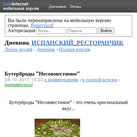
Live
Internet
Дневники
Личка
мобильная версия
Вы были перенаправлены на мобильную версию
страницы.
Вернуться!
Авторизация
Дневник
ИСПАНСКИЙ_РЕСТОРАНЧИК
Лента друзей
-
Дневник
-
Полная версия
Бутерброды "Несовместимое"
24-10-2017 10:23
к комментариям
-
к полной версии
-
понравилось!
Бутерброды "Несовместимое" - это очень оригинальный
вкус...