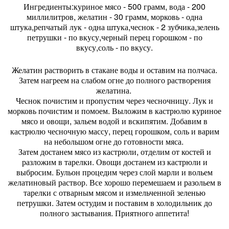
Ингредиенты:куриное мясо - 500 грамм, вода - 200
миллилитров, желатин - 30 грамм, морковь - одна
штука,репчатый лук - одна штука,чеснок - 2 зубчика,зелень
петрушки - по вкусу,черный перец горошком - по
вкусу,соль - по вкусу.
Желатин растворить в стакане воды и оставим на полчаса.
Затем нагреем на слабом огне до полного растворения
желатина.
Чеснок почистим и пропустим через чесночницу. Лук и
морковь почистим и помоем. Выложим в кастрюлю куриное
мясо и овощи, зальем водой и вскипятим. Добавим в
кастрюлю чесночную массу, перец горошком, соль и варим
на небольшом огне до готовности мяса.
Затем достанем мясо из кастрюли, отделим от костей и
разложим в тарелки. Овощи достанем из кастрюли и
выбросим. Бульон процедим через слой марли и вольем
желатиновый раствор. Все хорошо перемешаем и разольем в
тарелки с отварным мясом и измельченной зеленью
петрушки. Затем остудим и поставим в холодильник до
полного застывания. Приятного аппетита!