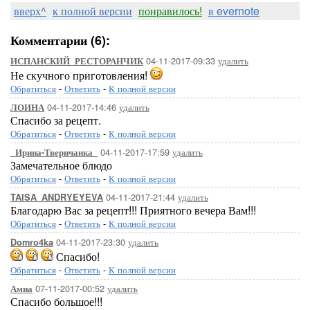
вверх^
к полной версии
понравилось!
в evernote
Комментарии (6):
04-11-2017-09:33
удалить
ИСПАНСКИЙ_РЕСТОРАНЧИК
Не скучного приготовления!
Обратиться
-
Ответить
-
К полной версии
04-11-2017-14:46
удалить
ЛОИНА
Спасибо за рецепт.
Обратиться
-
Ответить
-
К полной версии
04-11-2017-17:59
удалить
_Ирина-Тверичанка_
Замечательное блюдо
Обратиться
-
Ответить
-
К полной версии
04-11-2017-21:44
удалить
TAISA_ANDRYEYEVA
Благодарю Вас за рецепт!!! Приятного вечера Вам!!!
Обратиться
-
Ответить
-
К полной версии
04-11-2017-23:30
удалить
Domro4ka
Спасибо!
Обратиться
-
Ответить
-
К полной версии
07-11-2017-00:52
удалить
Амиа
Спасибо большое!!!