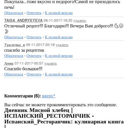
Покупала...тоже вкусно и недорого!Самой не приходилось
печь!
Обратиться
-
Ответить
-
К полной версии
06-11-2017-19:20
удалить
TAISA_ANDRYEYEVA
Отличный рецепт!!! Благодарю!!! Вечера Вам доброго!!! 🌜🌝
🌛
Обратиться
-
Ответить
-
К полной версии
06-11-2017-20:18
удалить
Уралочка_я
спасибо за рецептик
Обратиться
-
Ответить
-
К полной версии
07-11-2017-00:57
удалить
Амиа
Спасибо большое!!!
Обратиться
-
Ответить
-
К полной версии
Комментарии (6):
вверх^
Вы сейчас не можете прокомментировать это сообщение.
Дневник Мясной хлебец |
ИСПАНСКИЙ_РЕСТОРАНЧИК -
Испанский_Ресторанчик: кулинарная книга
|