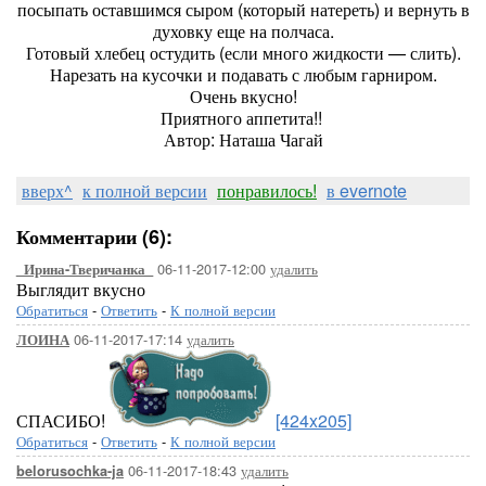
посыпать оставшимся сыром (который натереть) и вернуть в
духовку еще на полчаса.
Готовый хлебец остудить (если много жидкости — слить).
Нарезать на кусочки и подавать с любым гарниром.
Очень вкусно!
Приятного аппетита!!
Автор: Наташа Чагай
вверх^
к полной версии
понравилось!
в evernote
Комментарии (6):
06-11-2017-12:00
удалить
_Ирина-Тверичанка_
Выглядит вкусно
Обратиться
-
Ответить
-
К полной версии
06-11-2017-17:14
удалить
ЛОИНА
СПАСИБО!
[424x205]
Обратиться
-
Ответить
-
К полной версии
06-11-2017-18:43
удалить
belorusochka-ja