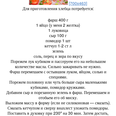
[700x463]
Для приготовления хлебца потребуется:
фарш 400 г
1 яйцо (у меня 2 желтка)
1 луковица
сыр 100 г
помидор 1 шт
кетчуп 1-2 ст л
зелень
соль, перец и зира по вкусу
Порежем лук кубиком и пассеруем его на небольшом
количестве масла. Сильно зажаривать не нужно.
Фарш перемешаем с остывшим луком, яйцом, солью и
специями.
Порежем половину или чуть больше сыра маленькими
кубиками, помидор кружками.
Добавим сыр и порезанную зелень в фарш. Перемешаем и
отобьем его об миску.
Выложим массу в форму (если не силиконовая — смазать).
Смазать кетчупом и сверху внахлест уложить помидоры.
Поставить в духовку при 230* на 30 мин. Затем достать,