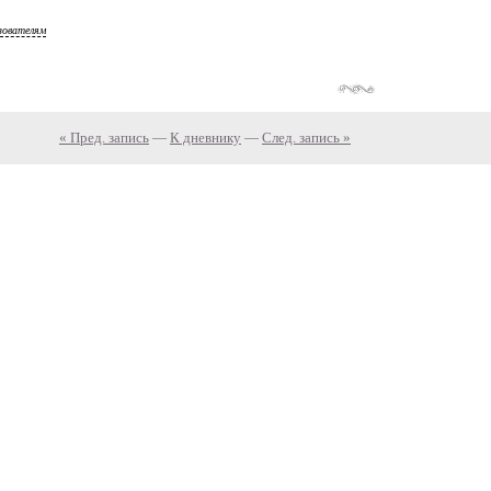
зователям
« Пред. запись
—
К дневнику
—
След. запись »