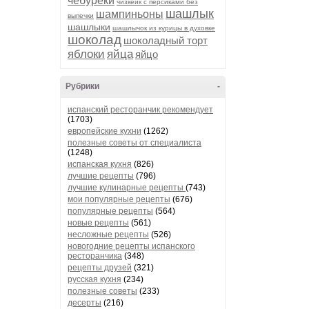
чебуреки
чизкейк с персиками без
шашлык
шампиньоны
выпечки
шашлыки
шашлычок из курицы в духовке
шоколад
шоколадный торт
яблоки
яйца
яйцо
Рубрики
-
испанский ресторанчик рекомендует
(1703)
европейские кухни
(1262)
полезные советы от специалиста
(1248)
испанская кухня
(826)
лучшие рецепты
(796)
лучшие кулинарные рецепты
(743)
мои популярные рецепты
(676)
популярные рецепты
(564)
новые рецепты
(561)
несложные рецепты
(526)
новогодние рецепты испанского
ресторанчика
(348)
рецепты друзей
(321)
русская кухня
(234)
полезные советы
(233)
десерты
(216)