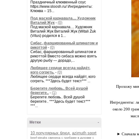
Праздничный клюквенный соус
https://www.sloosh.ru/ Ингредиенты:
Клюква – 15...
Под маской карнавала.... Художник
Виталий Жук
-
(0)
Под маской карнавала.... Художник
Виталий Жук Виталий Жук (Witali Żuk
(Vitus) родился в 1...
Сибас, фаршированный шпинатом и
рикоттой
-
(0)
Сибас, фаршированный шпинатом и
рикоттой Вместо сибаса можно взять
другую рыбу — дорадо,...
Любящее сердце всегда найдёт,
кого согреть.
-
(0)
Любящее сердце всегда найдёт, кого
согреть. ***Здесь будет текст*** ...
Прохожу мимо
Берегите любовь.. Всей душой
берегите..
-
(1)
Берегите любовь.. Всей душой
берегите.. ***Здесь будет текст***
Ингредиенты: лав
***...
около 200 грам
масл
Метки
-
10 популярных блюд.
azimuth sport
► Сначала м
beef-stеаks
cвинина с грибами в духовке с