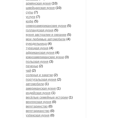
армянская кухня
(10)
швейцарская кухня
(10)
супы
(7)
услуги
(7)
кофе
(5)
североамериканские кухни
(5)
голландская кухня
(5)
кухня австралии и океании
(5)
мои любимые автомобили
(4)
рукодельница
(4)
турецкая кухня
(4)
африканская кухня
(4)
южноамериканские кухни
(3)
польская кухня
(3)
печенье
(2)
чай
(2)
соленья и закатки
(2)
португальская кухня
(2)
автомобили
(1)
американская кухня
(1)
индийская кухня
(1)
весёлые семейные истории
(1)
венгерская кухня
(0)
вегетаринство
(0)
вегетарианство
(0)
узбекская кухня
(0)