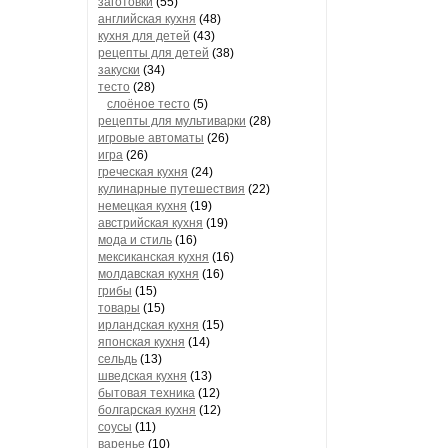
заготовки
(55)
английская кухня
(48)
кухня для детей
(43)
рецепты для детей
(38)
закуски
(34)
тесто
(28)
слоёное тесто
(5)
рецепты для мультиварки
(28)
игровые автоматы
(26)
игра
(26)
греческая кухня
(24)
кулинарные путешествия
(22)
немецкая кухня
(19)
австрийская кухня
(19)
мода и стиль
(16)
мексиканская кухня
(16)
молдавская кухня
(16)
грибы
(15)
товары
(15)
ирландская кухня
(15)
японская кухня
(14)
сельдь
(13)
шведская кухня
(13)
бытовая техника
(12)
болгарская кухня
(12)
соусы
(11)
варенье
(10)