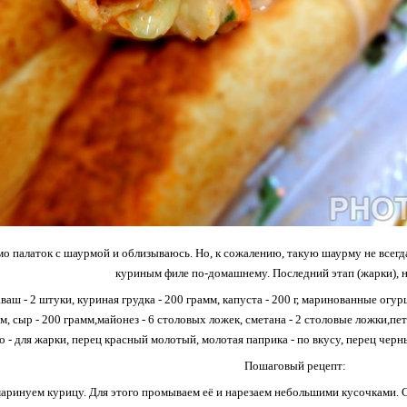
 палаток с шаурмой и облизываюсь. Но, к сожалению, такую шаурму не всегд
куриным филе по-домашнему. Последний этап (жарки), н
аш - 2 штуки, куриная грудка - 200 грамм, капуста - 200 г, маринованные огурц
м, сыр - 200 грамм,майонез - 6 столовых ложек, сметана - 2 столовые ложки,пет
о - для жарки, перец красный молотый, молотая паприка - по вкусу, перец черн
Пошаговый рецепт:
аринуем курицу. Для этого промываем её и нарезаем небольшими кусочками. 