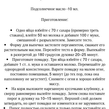
Подсолнечное масло -10 мл.
Приготовление:
Одно яйцо взбейте с 70 г сахара (примерно треть
стакана), влейте 50 мл молока и добавьте 100 г муки,
смешанной с разрыхлителем. Замесите тесто.
Форму для выпечки застелите пергаментом, смажьте его
растительным маслом. Перелейте тесто в форму. Выпекайте
в разогретой до 180 градусов духовке 20–25 минут.
Приготовьте помадку. Три яйца взбейте с 70 г сахара,
добавьте 1 ст. л. муки и оставшееся молоко. Перемешайте до
однородной консистенции. Варите помадку на малом огне,
постоянно помешивая, 5 минут (до тех пор, пока она
наполовину не загустеет). Снимите с огня и хорошо взбейте
массу.
На корж выложите нарезанную кусочками клубнику, а
сверху равномерно вылейте помадку. Затем снова поставьте
пирог в духовку на 10–15 минут. Верхний слой должен
затвердеть, но цвет помадки не изменится и не зарумянится.
Пирог полностью охладите и только потом доставайте из