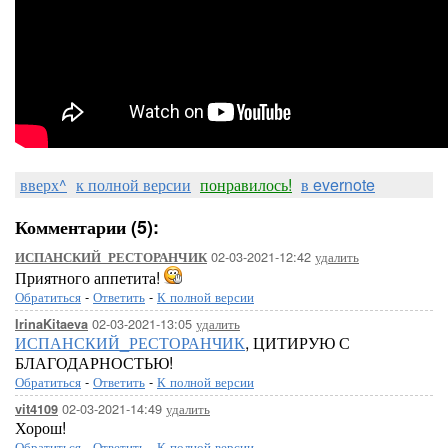
вверх^
к полной версии
понравилось!
в evernote
Комментарии (5):
02-03-2021-12:42
удалить
ИСПАНСКИЙ_РЕСТОРАНЧИК
Приятного аппетита!
Обратиться
-
Ответить
-
К полной версии
02-03-2021-13:05
удалить
IrinaKitaeva
ИСПАНСКИЙ_РЕСТОРАНЧИК
, ЦИТИРУЮ С
БЛАГОДАРНОСТЬЮ!
Обратиться
-
Ответить
-
К полной версии
02-03-2021-14:49
удалить
vit4109
Хорош!
Обратиться
-
Ответить
-
К полной версии