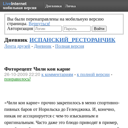
Live
Internet
Дневники
Личка
мобильная версия
Вы были перенаправлены на мобильную версию
страницы.
Вернуться!
Авторизация
Дневник
ИСПАНСКИЙ_РЕСТОРАНЧИК
Лента друзей
-
Дневник
-
Полная версия
Фоторецепт Чили кон карне
26-10-2009 22:20
к комментариям
-
к полной версии
-
понравилось!
«Чили кон карне» прочно закрепилось в меню спортивно-
пивных баров от Норильска до Геленджика. И, конечно,
никак не ассоциируется с чем-то изысканным и
оригинальным. Часто даже это блюдо приводят в пример,