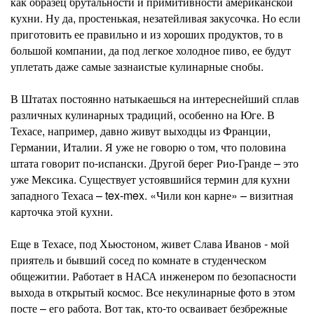
как образец брутальности и примитивности американской
кухни. Ну да, простенькая, незатейливая закусочка. Но если
приготовить ее правильно и из хороших продуктов, то в
большой компании, да под легкое холодное пиво, ее будут
уплетать даже самые зазнаистые кулинарные снобы.
В Штатах постоянно натыкаешься на интереснейший сплав
различных кулинарных традиций, особенно на Юге. В
Техасе, например, давно живут выходцы из Франции,
Германии, Италии. Я уже не говорю о том, что половина
штата говорит по-испански. Другой берег Рио-Гранде – это
уже Мексика. Существует устоявшийся термин для кухни
западного Техаса – tex-mex. «Чили кон карне» – визитная
карточка этой кухни.
Еще в Техасе, под Хьюстоном, живет Слава Иванов - мой
приятель и бывший сосед по комнате в студенческом
общежитии. Работает в НАСА инженером по безопасности
выхода в открытый космос. Все некулинарные фото в этом
посте – его работа. Вот так, кто-то осваивает безбрежные