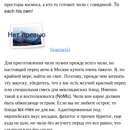
просторы космоса, а кто то готовит чили с говядиной. To
each his own!
[показать]
Для приготовления чили нужен прежде всего чили, но
настоящий перец анчо в Москве купить очень тяжело. Я, по
крайней мере, найти не смог. Поэтому, прежде чем затевать
эту закуску, убедитесь, что у вас есть жгучий красный перец
или специальная смесь для мексиканских блюд. Именно
такой я и воспользовался (NoMu). Чили кон карне должен
быть обжигающе острым. Если вы не любите острое, то
блюда tex-mex не для вас. Адаптированные под
европейских вкус кесадии, фахитос и прочие буритос, еще
куда не шло, но чили без жгучего перца это все равно, что
сахарная вата без сахара.