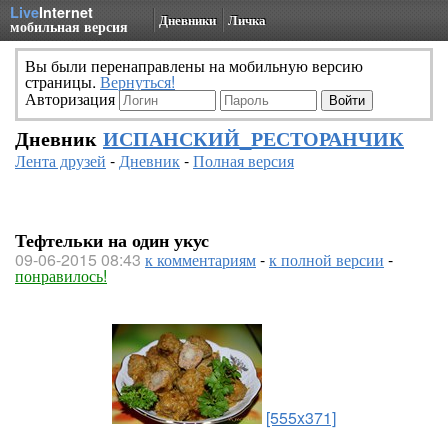
Live
Internet
Дневники
Личка
мобильная версия
Вы были перенаправлены на мобильную версию
страницы.
Вернуться!
Авторизация
Дневник
ИСПАНСКИЙ_РЕСТОРАНЧИК
Лента друзей
-
Дневник
-
Полная версия
Тефтельки на один укус
09-06-2015 08:43
к комментариям
-
к полной версии
-
понравилось!
[555x371]