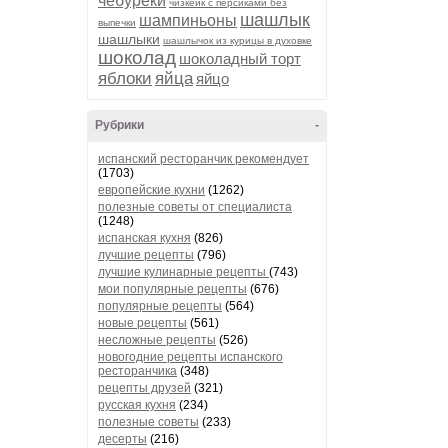
чебуреки
чизкейк с персиками без
шашлык
шампиньоны
выпечки
шашлыки
шашлычок из курицы в духовке
шоколад
шоколадный торт
яблоки
яйца
яйцо
Рубрики
-
испанский ресторанчик рекомендует
(1703)
европейские кухни
(1262)
полезные советы от специалиста
(1248)
испанская кухня
(826)
лучшие рецепты
(796)
лучшие кулинарные рецепты
(743)
мои популярные рецепты
(676)
популярные рецепты
(564)
новые рецепты
(561)
несложные рецепты
(526)
новогодние рецепты испанского
ресторанчика
(348)
рецепты друзей
(321)
русская кухня
(234)
полезные советы
(233)
десерты
(216)