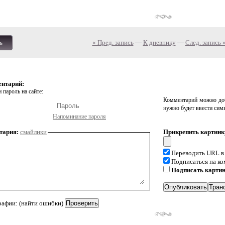
« Пред. запись
—
К дневнику
—
След. запись 
ь
ентарий:
 пароль на сайте:
Комментарий можно доб
нужно будет ввести сим
Напоминание пароля
тария:
смайлики
Прикрепить картинк
Переводить URL в
Подписаться на к
Подписать карти
рафии: (найти ошибки)