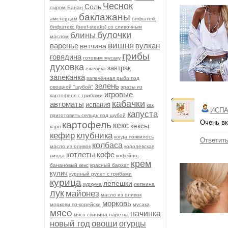
Чеснок
Соль
сыром
Банан
баклажаны
амстердам
бифштекс
бифштекс (beef-stеаks) со сливочным
булочки
блины
маслом
вишня
варенье
вулкан
ветчина
грибы
говядина
готовим мусаку
духовка
завтрак
ежевика
запеканка
запечённая рыба под
зелень
овощной "шубой"
зразы из
игровые
картофеля с грибами
кабачки
автоматы
испания
как
ИСПА
капуста
приготовить сельдь под шубой
Очень вк
картофель
кекс
кексы
карп
кефир
клубника
когда появилось
Ответит
колбаса
масло из оливок
королевская
котлеты
кофе
пицца
кофейно-
крем
банановый кекс
красный бархат
кулич
куриный рулет с грибами
курица
лепешки
куркума
лепнина
лук
майонез
масло из оливок
морковь
моркови по-корейски
мусака
мясо
начинка
мясо свинина
нарезка
новый год
овощи
огурцы