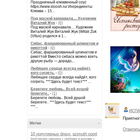
Праздничный клюквенный соус
https://www.sloosh.ru/ Ингредиенты:
Клюква – 15...
Под маской карнавала.... Художник
Виталий Жук
-
(0)
Под маской карнавала.... Художник
Виталий Жук Виталий Жук (Witali Żuk
(Vitus) родился в 1...
Сибас, фаршированный шпинатом и
рикоттой
-
(0)
Сибас, фаршированный шпинатом и
рикоттой Вместо сибаса можно взять
другую рыбу — дорадо,...
Любящее сердце всегда найдёт,
кого согреть.
-
(0)
Любящее сердце всегда найдёт, кого
согреть. ***Здесь будет текст*** ...
Берегите любовь.. Всей душой
берегите..
-
(1)
Берегите любовь.. Всей душой
берегите.. ***Здесь будет текст***
***...
ИСПА
Приятног
Метки
-
Ответит
10 популярных блюд.
azimuth sport
beef-stеаks
cвинина с грибами в духовке с