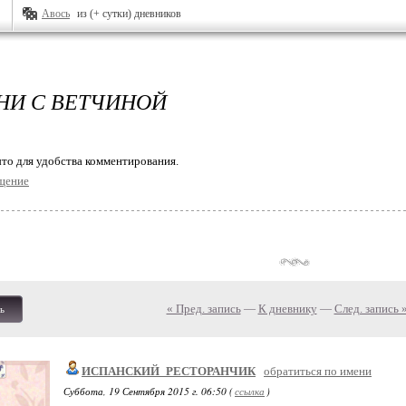
Авось
из (+ сутки) дневников
НИ С ВЕТЧИНОЙ
то для удобства комментирования.
щение
« Пред. запись
—
К дневнику
—
След. запись 
ь
ИСПАНСКИЙ_РЕСТОРАНЧИК
обратиться по имени
Суббота, 19 Сентября 2015 г. 06:50 (
ссылка
)