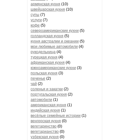
армянская кухня
(10)
швейцарская кухня
(10)
супы
(7)
услуги
(7)
кофе
(5)
североамериканские кухни
(5)
голландская кухня
(5)
кухня австралии и океании
(5)
мои любимые автомобили
(4)
рукодельница
(4)
турецкая кухня
(4)
африканская кухня
(4)
южноамериканские кухни
(3)
польская кухня
(3)
печенье
(2)
чай
(2)
соленья и закатки
(2)
португальская кухня
(2)
автомобили
(1)
американская кухня
(1)
индийская кухня
(1)
весёлые семейные истории
(1)
венгерская кухня
(0)
вегетаринство
(0)
вегетарианство
(0)
узбекская кухня
(0)