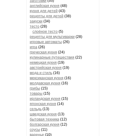
заготовки
(55)
английская кухня
(48)
кухня для детей
(43)
рецепты для детей
(38)
закуски
(34)
тесто
(28)
слоёное тесто
(5)
рецепты для мультиварки
(28)
игровые автоматы
(26)
игра
(26)
греческая кухня
(24)
кулинарные путешествия
(22)
немецкая кухня
(19)
австрийская кухня
(19)
мода и стиль
(16)
мексиканская кухня
(16)
молдавская кухня
(16)
грибы
(15)
товары
(15)
ирландская кухня
(15)
японская кухня
(14)
сельдь
(13)
шведская кухня
(13)
бытовая техника
(12)
болгарская кухня
(12)
соусы
(11)
варенье
(10)