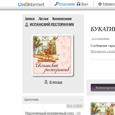
Регистрация
Вход
Рейтинги
Записи
Друзья
Комментарии
ИСПАНСКИЙ РЕСТОРАНЧИК
БУКАТИ
+ в цитатник
Cообщение скры
Прочитать сооб
В друзья
Комментироват
Цитатник
-
Все (1069)
Праздничный клюквенный соус
-
(0)