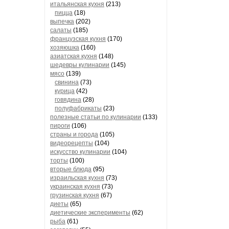
итальянская кухня
(213)
пицца
(18)
выпечка
(202)
салаты
(185)
французская кухня
(170)
хозяюшка
(160)
азиатская кухня
(148)
шедевры кулинарии
(145)
мясо
(139)
свинина
(73)
курица
(42)
говядина
(28)
полуфабрикаты
(23)
полезные статьи по кулинарии
(133)
пироги
(106)
страны и города
(105)
видеорецепты
(104)
искусство кулинарии
(104)
торты
(100)
вторые блюда
(95)
израильская кухня
(73)
украинская кухня
(73)
грузинская кухня
(67)
диеты
(65)
диетические эксперименты
(62)
рыба
(61)