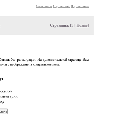
Ответить
С цитатой
В цитатник
»
Страницы:
[1] [
Новые
]
авить без регистрации. На дополнительной странице Вам
волы с изображения в специальное поле.
у:
 ссылку
омментарии
нку