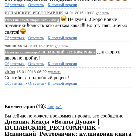
Обратиться
-
Ответить
-
К полной версии
14-01-2016-19:08
удалить
ИСПАНСКИЙ_РЕСТОРАНЧИК
Не худей...Скоро новые
Ответ на комментарий tanuuusa
#
праздники!Радость зато деткам какая!!!!Во рту таят...ночью
снятся!
Обратиться
-
Ответить
-
К полной версии
14-01-2016-19:16
удалить
tanuuusa
дак скоро в
Ответ на комментарий ИСПАНСКИЙ_РЕСТОРАНЧИК
#
дверь не пройду!
Обратиться
-
Ответить
-
К полной версии
15-01-2016-06:22
удалить
virfox
Спасибо за подробный рецепт!
Обратиться
-
Ответить
-
К полной версии
Комментарии (13):
вверх^
Вы сейчас не можете прокомментировать это сообщение.
Дневник Кексы «Волны Дуная» |
ИСПАНСКИЙ_РЕСТОРАНЧИК -
Испанский_Ресторанчик: кулинарная книга