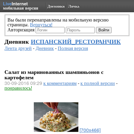
Live
Internet
Дневники
Личка
мобильная версия
Вы были перенаправлены на мобильную версию
страницы.
Вернуться!
Авторизация
Дневник
ИСПАНСКИЙ_РЕСТОРАНЧИК
Лента друзей
-
Дневник
-
Полная версия
Салат из маринованных шампиньонов с
картофелем
30-09-2016 09:29
к комментариям
-
к полной версии
-
понравилось!
[700x466]