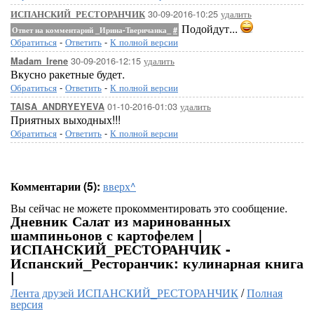
30-09-2016-10:25
удалить
ИСПАНСКИЙ_РЕСТОРАНЧИК
Подойдут...
Ответ на комментарий _Ирина-Тверичанка_
#
Обратиться
-
Ответить
-
К полной версии
30-09-2016-12:15
удалить
Madam_Irene
Вкусно ракетные будет.
Обратиться
-
Ответить
-
К полной версии
01-10-2016-01:03
удалить
TAISA_ANDRYEYEVA
Приятных выходных!!!
Обратиться
-
Ответить
-
К полной версии
Комментарии (5):
вверх^
Вы сейчас не можете прокомментировать это сообщение.
Дневник Салат из маринованных
шампиньонов с картофелем |
ИСПАНСКИЙ_РЕСТОРАНЧИК -
Испанский_Ресторанчик: кулинарная книга
|
Лента друзей ИСПАНСКИЙ_РЕСТОРАНЧИК
/
Полная
версия