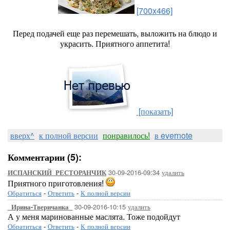
[700x466]
Перед подачей еще раз перемешать, выложить на блюдо и
украсить. Приятного аппетита!
[показать]
вверх^
к полной версии
понравилось!
в evernote
Комментарии (5):
30-09-2016-09:34
удалить
ИСПАНСКИЙ_РЕСТОРАНЧИК
Приятного приготовления!
Обратиться
-
Ответить
-
К полной версии
30-09-2016-10:15
удалить
_Ирина-Тверичанка_
А у меня маринованные маслята. Тоже подойдут
Обратиться
-
Ответить
-
К полной версии