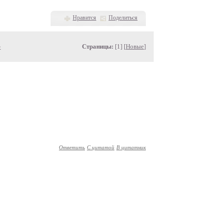
Нравится
Поделиться
»
Страницы:
[1] [
Новые
]
Ответить
С цитатой
В цитатник