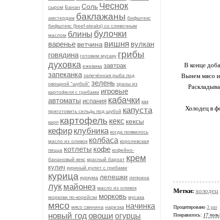
Чеснок
Соль
сыром
Банан
баклажаны
амстердам
бифштекс
бифштекс (beef-stеаks) со сливочным
булочки
блины
маслом
вишня
варенье
вулкан
ветчина
грибы
говядина
готовим мусаку
духовка
В конце доба
завтрак
ежевика
запеканка
Вынем мясо из
запечённая рыба под
зелень
овощной "шубой"
зразы из
Раскладыва
игровые
картофеля с грибами
кабачки
автоматы
испания
как
Холодец в ф
капуста
приготовить сельдь под шубой
картофель
кекс
кексы
карп
кефир
клубника
когда появилось
колбаса
масло из оливок
королевская
котлеты
кофе
пицца
кофейно-
крем
банановый кекс
красный бархат
кулич
куриный рулет с грибами
курица
лепешки
куркума
лепнина
лук
майонез
масло из оливок
Метки:
холодец
морковь
моркови по-корейски
мусака
мясо
начинка
мясо свинина
нарезка
Процитировано
3 раз
новый год
овощи
огурцы
Понравилось:
17 поль