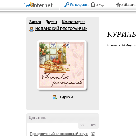
Регистрация
Вход
Рейтинги
Записи
Друзья
Комментарии
ИСПАНСКИЙ РЕСТОРАНЧИК
КУРИНЫ
Четверг, 20 Апреля
В друзья
Цитатник
-
Все (1069)
Праздничный клюквенный соус
-
(0)