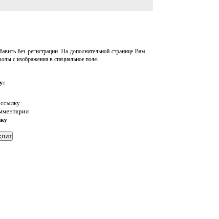
авить без регистрации. На дополнительной странице Вам
волы с изображения в специальное поле.
у:
 ссылку
омментарии
нку