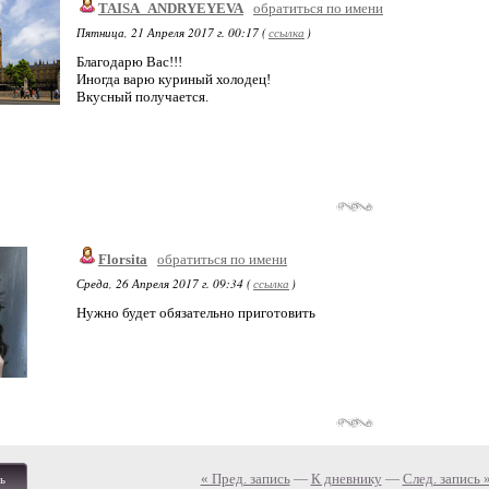
TAISA_ANDRYEYEVA
обратиться по имени
Пятница, 21 Апреля 2017 г. 00:17 (
ссылка
)
Благодарю Вас!!!
Иногда варю куриный холодец!
Вкусный получается.
Florsita
обратиться по имени
Среда, 26 Апреля 2017 г. 09:34 (
ссылка
)
Нужно будет обязательно приготовить
« Пред. запись
—
К дневнику
—
След. запись 
ь