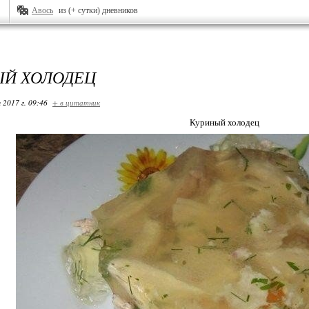
Авось
из (+ сутки) дневников
Й ХОЛОДЕЦ
 2017 г. 09:46
+ в цитатник
Куриный холодец