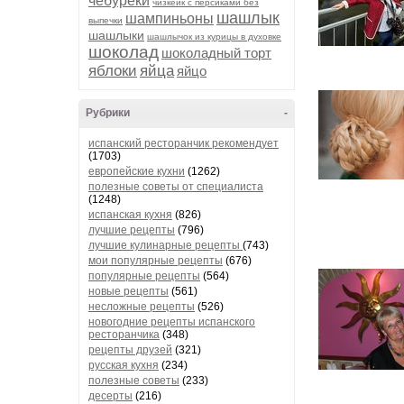
чебуреки
чизкейк с персиками без
шашлык
шампиньоны
выпечки
шашлыки
шашлычок из курицы в духовке
шоколад
шоколадный торт
яблоки
яйца
яйцо
Рубрики
-
испанский ресторанчик рекомендует
(1703)
европейские кухни
(1262)
полезные советы от специалиста
(1248)
испанская кухня
(826)
лучшие рецепты
(796)
лучшие кулинарные рецепты
(743)
мои популярные рецепты
(676)
популярные рецепты
(564)
новые рецепты
(561)
несложные рецепты
(526)
новогодние рецепты испанского
ресторанчика
(348)
рецепты друзей
(321)
русская кухня
(234)
полезные советы
(233)
десерты
(216)