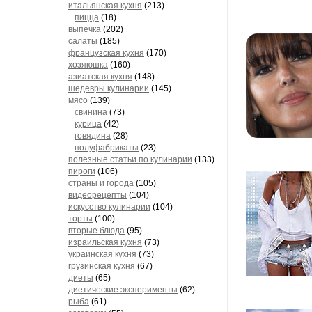
итальянская кухня
(213)
пицца
(18)
выпечка
(202)
салаты
(185)
французская кухня
(170)
хозяюшка
(160)
азиатская кухня
(148)
шедевры кулинарии
(145)
мясо
(139)
свинина
(73)
курица
(42)
говядина
(28)
полуфабрикаты
(23)
полезные статьи по кулинарии
(133)
пироги
(106)
страны и города
(105)
видеорецепты
(104)
искусство кулинарии
(104)
торты
(100)
вторые блюда
(95)
израильская кухня
(73)
украинская кухня
(73)
грузинская кухня
(67)
диеты
(65)
диетические эксперименты
(62)
рыба
(61)