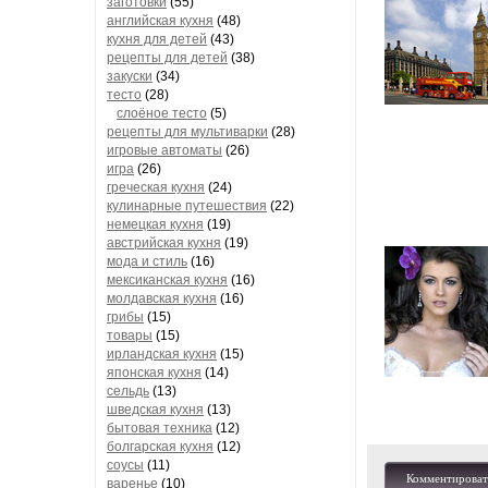
заготовки
(55)
английская кухня
(48)
кухня для детей
(43)
рецепты для детей
(38)
закуски
(34)
тесто
(28)
слоёное тесто
(5)
рецепты для мультиварки
(28)
игровые автоматы
(26)
игра
(26)
греческая кухня
(24)
кулинарные путешествия
(22)
немецкая кухня
(19)
австрийская кухня
(19)
мода и стиль
(16)
мексиканская кухня
(16)
молдавская кухня
(16)
грибы
(15)
товары
(15)
ирландская кухня
(15)
японская кухня
(14)
сельдь
(13)
шведская кухня
(13)
бытовая техника
(12)
болгарская кухня
(12)
соусы
(11)
Комментироват
варенье
(10)