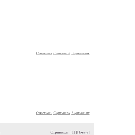
Ответить
С цитатой
В цитатник
Ответить
С цитатой
В цитатник
»
Страницы:
[1] [
Новые
]