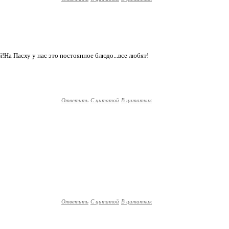
!На Пасху у нас это постоянное блюдо...все любят!
Ответить
С цитатой
В цитатник
Ответить
С цитатой
В цитатник