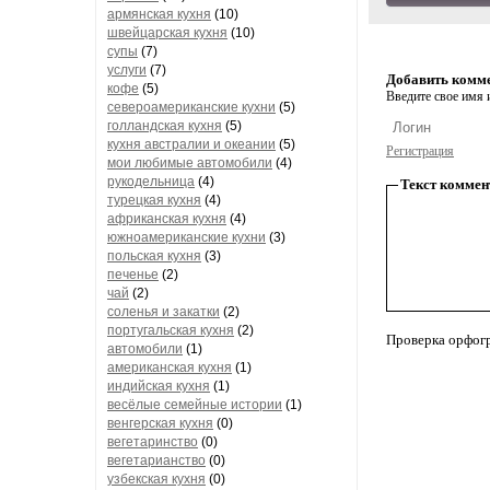
армянская кухня
(10)
швейцарская кухня
(10)
супы
(7)
услуги
(7)
Добавить комм
кофе
(5)
Введите свое имя и
североамериканские кухни
(5)
голландская кухня
(5)
кухня австралии и океании
(5)
Регистрация
мои любимые автомобили
(4)
рукодельница
(4)
Текст коммен
турецкая кухня
(4)
африканская кухня
(4)
южноамериканские кухни
(3)
польская кухня
(3)
печенье
(2)
чай
(2)
соленья и закатки
(2)
португальская кухня
(2)
Проверка орфог
автомобили
(1)
американская кухня
(1)
индийская кухня
(1)
весёлые семейные истории
(1)
венгерская кухня
(0)
вегетаринство
(0)
вегетарианство
(0)
узбекская кухня
(0)