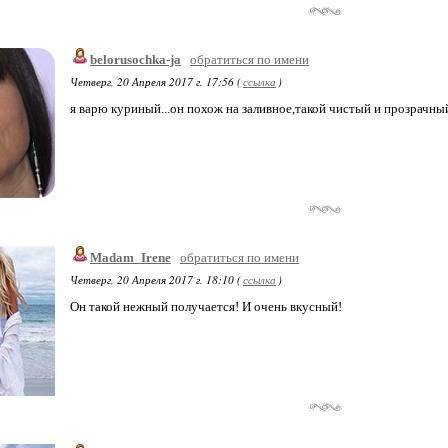
belorusochka-ja
обратиться по имени
Четверг, 20 Апреля 2017 г. 17:56 (
ссылка
)
я варю куриный...он похож на заливное,такой чистый и прозрачный
Madam_Irene
обратиться по имени
Четверг, 20 Апреля 2017 г. 18:10 (
ссылка
)
Он такой нежный получается! И очень вкусный!