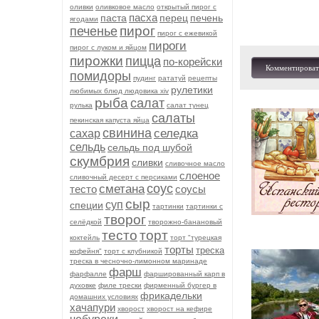
оливки
оливковое масло
открытый пирог с
пасха
паста
перец
печень
ягодами
пирог
печенье
пирог с ежевикой
пироги
пирог с луком и яйцом
пирожки
пицца
по-корейски
Комментироват
помидоры
пудинг
рататуй
рецепты
рулетики
любимых блюд людовика xiv
рыба
салат
рулька
салат тунец
салаты
пекинская капуста яйца
свинина
селедка
сахар
сельдь
сельдь под шубой
скумбрия
сливки
сливочное масло
слоеное
сливочный десерт с персиками
соус
сметана
тесто
соусы
сыр
суп
специи
тартинки
тартинки с
творог
селёдкой
творожно-банановый
тесто
торт
коктейль
торт "турецкая
торты
треска
кофейня"
торт с клубникой
треска в чесночно-лимонном маринаде
фарш
фарфалле
фаршированный карп в
духовке
филе трески
фирменный бургер в
фрикадельки
домашних условиях
хачапури
хворост
хворост на кефире