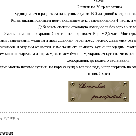
- соль
- 2 пачки по 20 гр желатина
Курицу моем и разрезаем на крупные куски. В 6-литровой кастрюле за
Когда закипит, снимаем пену, вкидываем лук, разрезанный на 4 части, и
Добавляем специи, столовую ложку соли без верха и зел
Уменьшаем огонь и крышкой плотно не накрываем. Варим 2,5 часа. Мясо дол
вим разведенный желатин и пропущенный через пресс чеснок. Даем мясу остыть 
 бульона и отделим от костей. Измельчим его немного. Бульон процедим. Може
ем мясо по тарелкам и формам, заливаем бульоном, украшаем кусочками варено
холодильник до полного застывания.
орме можно потом опустить на пару секунд в теплую воду и перевернуть на б
готовый хрен.
курица
зователям