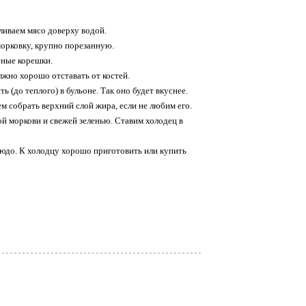
ливаем мясо доверху водой.
 морковку, крупно порезанную.
еные корешки.
жно хорошо отставать от костей.
(до теплого) в бульоне. Так оно будет вкуснее.
м собрать верхний слой жира, если не любим его.
й моркови и свежей зеленью. Ставим холодец в
людо. К холодцу хорошо приготовить или купить