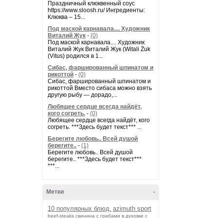
Праздничный клюквенный соус
https://www.sloosh.ru/ Ингредиенты:
Клюква – 15...
Под маской карнавала.... Художник
Виталий Жук
-
(0)
Под маской карнавала.... Художник
Виталий Жук Виталий Жук (Witali Żuk
(Vitus) родился в 1...
Сибас, фаршированный шпинатом и
рикоттой
-
(0)
Сибас, фаршированный шпинатом и
рикоттой Вместо сибаса можно взять
другую рыбу — дорадо,...
Любящее сердце всегда найдёт,
кого согреть.
-
(0)
Любящее сердце всегда найдёт, кого
согреть. ***Здесь будет текст*** ...
Берегите любовь.. Всей душой
берегите..
-
(1)
Берегите любовь.. Всей душой
берегите.. ***Здесь будет текст***
***...
Метки
-
10 популярных блюд.
azimuth sport
beef-stеаks
cвинина с грибами в духовке с