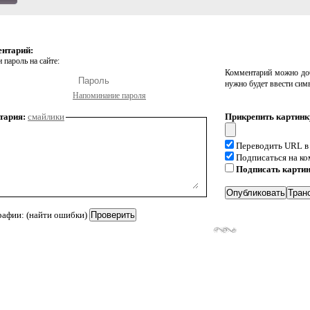
ентарий:
 пароль на сайте:
Комментарий можно доб
нужно будет ввести сим
Напоминание пароля
тария:
смайлики
Прикрепить картинк
Переводить URL в
Подписаться на к
Подписать карти
рафии: (найти ошибки)