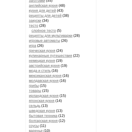
заготовки
(55)
английская кухня
(48)
кухня для детей
(43)
рецепты для детей
(38)
закуски
(34)
тесто
(28)
слоёное тесто
(5)
рецепты для мультиварки
(28)
игровые автоматы
(26)
игра
(26)
греческая кухня
(24)
кулинарные путешествия
(22)
немецкая кухня
(19)
австрийская кухня
(19)
мода и стиль
(16)
мексиканская кухня
(16)
молдавская кухня
(16)
грибы
(15)
товары
(15)
ирландская кухня
(15)
японская кухня
(14)
сельдь
(13)
шведская кухня
(13)
бытовая техника
(12)
болгарская кухня
(12)
соусы
(11)
варенье
(10)