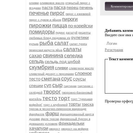
оливки
оливковое масло
открытый пирог с
Комментироват
пасха
паста
перец
печень
ягодами
пирог
печенье
пирог с ежевикой
пироги
пирог с луком и яйцом
пирожки
пицца
по-корейски
Добавить комм
помидоры
пудинг
рататуй
рецепты
Введите свое имя и
рулетики
любимых блюд людовика xiv
рыба
салат
рулька
салат тунец
салаты
Регистрация
пекинская капуста яйца
свинина
селедка
сахар
Текст коммен
сельдь
сельдь под шубой
скумбрия
сливки
сливочное масло
слоеное
сливочный десерт с персиками
соус
сметана
тесто
соусы
сыр
суп
специи
тартинки
тартинки с
творог
селёдкой
творожно-банановый
тесто
торт
коктейль
торт "турецкая
Проверка орфог
торты
треска
кофейня"
торт с клубникой
треска в чесночно-лимонном маринаде
фарш
фарфалле
фаршированный карп в
духовке
филе трески
фирменный бургер в
фрикадельки
домашних условиях
хачапури
хворост
хворост на кефире