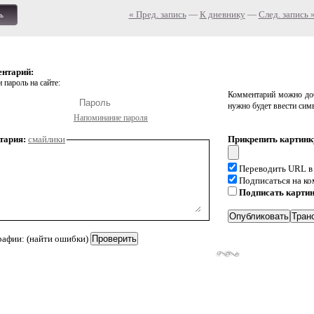
« Пред. запись
—
К дневнику
—
След. запись 
ь
ентарий:
 пароль на сайте:
Комментарий можно доб
нужно будет ввести сим
Напоминание пароля
тария:
смайлики
Прикрепить картинк
Переводить URL в
Подписаться на к
Подписать карти
рафии: (найти ошибки)