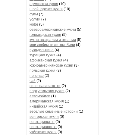
армянская кухня
(10)
швейцарская кухня
(10)
супы
(7)
услуги
(7)
кофе
(5)
североамериканские кухни
(5)
голландская кухня
(5)
кухня австралии и океании
(5)
мои любимые автомобили
(4)
рукодельница
(4)
турецкая кухня
(4)
африканская кухня
(4)
южноамериканские кухни
(3)
польская кухня
(3)
печенье
(2)
чай
(2)
соленья и закатки
(2)
португальская кухня
(2)
автомобили
(1)
американская кухня
(1)
индийская кухня
(1)
весёлые семейные истории
(1)
венгерская кухня
(0)
вегетаринство
(0)
вегетарианство
(0)
узбекская кухня
(0)