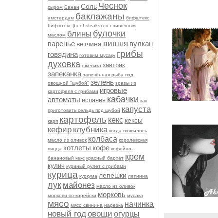
Чеснок
Соль
сыром
Банан
баклажаны
амстердам
бифштекс
бифштекс (beef-stеаks) со сливочным
булочки
блины
маслом
вишня
варенье
вулкан
ветчина
грибы
говядина
готовим мусаку
духовка
завтрак
ежевика
запеканка
запечённая рыба под
зелень
овощной "шубой"
зразы из
игровые
картофеля с грибами
кабачки
автоматы
испания
как
капуста
приготовить сельдь под шубой
картофель
кекс
кексы
карп
кефир
клубника
когда появилось
колбаса
масло из оливок
королевская
котлеты
кофе
пицца
кофейно-
крем
банановый кекс
красный бархат
кулич
куриный рулет с грибами
курица
лепешки
куркума
лепнина
лук
майонез
масло из оливок
морковь
моркови по-корейски
мусака
мясо
начинка
мясо свинина
нарезка
новый год
овощи
огурцы