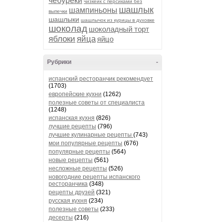
чебуреки
чизкейк с персиками без
шашлык
шампиньоны
выпечки
шашлыки
шашлычок из курицы в духовке
шоколад
шоколадный торт
яблоки
яйца
яйцо
Рубрики
-
испанский ресторанчик рекомендует
(1703)
европейские кухни
(1262)
полезные советы от специалиста
(1248)
испанская кухня
(826)
лучшие рецепты
(796)
лучшие кулинарные рецепты
(743)
мои популярные рецепты
(676)
популярные рецепты
(564)
новые рецепты
(561)
несложные рецепты
(526)
новогодние рецепты испанского
ресторанчика
(348)
рецепты друзей
(321)
русская кухня
(234)
полезные советы
(233)
десерты
(216)