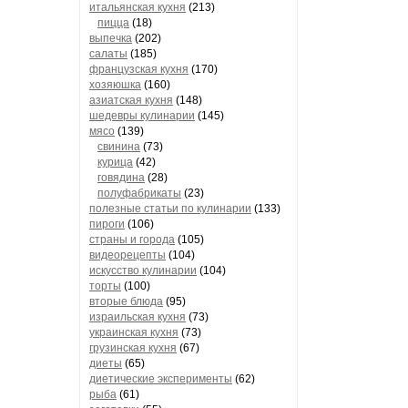
итальянская кухня
(213)
пицца
(18)
выпечка
(202)
салаты
(185)
французская кухня
(170)
хозяюшка
(160)
азиатская кухня
(148)
шедевры кулинарии
(145)
мясо
(139)
свинина
(73)
курица
(42)
говядина
(28)
полуфабрикаты
(23)
полезные статьи по кулинарии
(133)
пироги
(106)
страны и города
(105)
видеорецепты
(104)
искусство кулинарии
(104)
торты
(100)
вторые блюда
(95)
израильская кухня
(73)
украинская кухня
(73)
грузинская кухня
(67)
диеты
(65)
диетические эксперименты
(62)
рыба
(61)