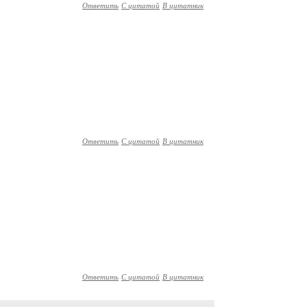
Ответить
С цитатой
В цитатник
Ответить
С цитатой
В цитатник
Ответить
С цитатой
В цитатник