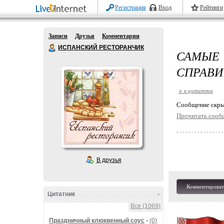
Регистрация
Вход
Рейтинги
Записи
Друзья
Комментарии
ИСПАНСКИЙ РЕСТОРАНЧИК
САМЫЕ
СПРАВИ
+ в цитатник
Cообщение скры
Прочитать сооб
В друзья
Комментироват
Цитатник
-
Все (1069)
Праздничный клюквенный соус
-
(0)