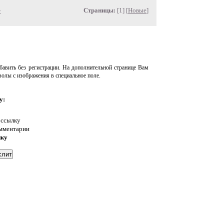
»
Страницы:
[1] [
Новые
]
авить без регистрации. На дополнительной странице Вам
волы с изображения в специальное поле.
у:
 ссылку
омментарии
нку