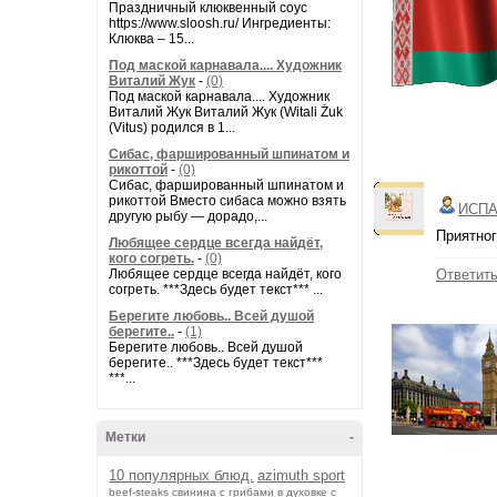
Праздничный клюквенный соус
https://www.sloosh.ru/ Ингредиенты:
Клюква – 15...
Под маской карнавала.... Художник
Виталий Жук
-
(0)
Под маской карнавала.... Художник
Виталий Жук Виталий Жук (Witali Żuk
(Vitus) родился в 1...
Сибас, фаршированный шпинатом и
рикоттой
-
(0)
Сибас, фаршированный шпинатом и
рикоттой Вместо сибаса можно взять
ИСПА
другую рыбу — дорадо,...
Приятног
Любящее сердце всегда найдёт,
кого согреть.
-
(0)
Любящее сердце всегда найдёт, кого
Ответит
согреть. ***Здесь будет текст*** ...
Берегите любовь.. Всей душой
берегите..
-
(1)
Берегите любовь.. Всей душой
берегите.. ***Здесь будет текст***
***...
Метки
-
10 популярных блюд.
azimuth sport
beef-stеаks
cвинина с грибами в духовке с