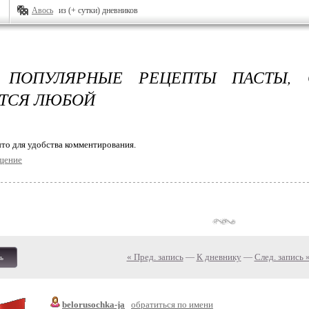
Авось
из (+ сутки) дневников
 ПОПУЛЯРНЫЕ РЕЦЕПТЫ ПАСТЫ,
ТСЯ ЛЮБОЙ
то для удобства комментирования.
щение
« Пред. запись
—
К дневнику
—
След. запись 
ь
belorusochka-ja
обратиться по имени