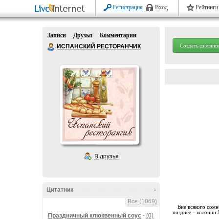
Регистрация
Вход
Рейтинги
Записи
Друзья
Комментарии
Создать дневник
ИСПАНСКИЙ РЕСТОРАНЧИК
В друзья
Цитатник
-
Все (1069)
Вне всякого сомн
позднее – колонии
Праздничный клюквенный соус
-
(0)