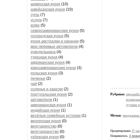
армянская кухня
(10)
швейцарская кухня
(10)
супы
(7)
услуги
(7)
кофе
(5)
североамериканские кухни
(5)
голландская кухня
(5)
кухня австралии и океании
(5)
мои любимые автомобили
(4)
рукодельница
(4)
турецкая кухня
(4)
африканская кухня
(4)
южноамериканские кухни
(3)
польская кухня
(3)
печенье
(2)
чай
(2)
соленья и закатки
(2)
португальская кухня
(2)
Рубрики:
европейс
автомобили
(1)
испанска
американская кухня
(1)
лучшие к
индийская кухня
(1)
весёлые семейные истории
(1)
Метки:
творожник 
венгерская кухня
(0)
вегетаринство
(0)
Процитировано
37 раз
вегетарианство
(0)
Понравилось:
5 польз
узбекская кухня
(0)