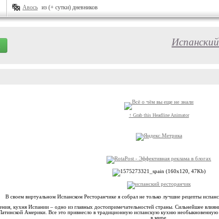
Авось
из (+ сутки) дневников
Испанский
↑ Grab this Headline Animator
В своем виртуальном Испанском Ресторанчике я собрал не только лучшие рецепты испанск
ения, кухня Испании – одно из главных достопримечательностей страны. Сильнейшее влияни
 Латинской Америки. Все это привнесло в традиционную испанскую кухню необыкновенную о
в мире.