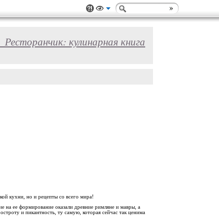
_Ресторанчик: кулинарная книга
ой кухни, но и рецепты со всего мира!
е на ее формирование оказали древние римляне и мавры, а
строту и пикантность, ту самую, которая сейчас так ценима