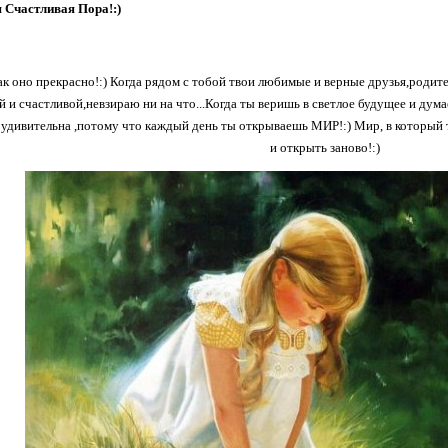
 Счастливая Пора!:)
ак оно прекрасно!:) Когда рядом с тобой твои любимые и верные друзья,родит
 и счастливой,невзираю ни на что...Когда ты веришь в светлое будущее и дума
 удивительна ,потому что каждый день ты открываешь МИР!:) Мир, в который 
и открыть заново!:)