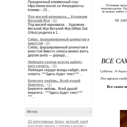
Праздничный клюквенный соус
Основные проду
https://www.sloosh.ru/ Ингредиенты:
морепродукты. Одн
Клюква – 15...
ли можно найти с
Под маской карнавала.... Художник
Виталий Жук
-
(0)
НЕ ЗАБ
Под маской карнавала.... Художник
Виталий Жук Виталий Жук (Witali Żuk
(Vitus) родился в 1...
Сибас, фаршированный шпинатом и
рикоттой
-
(0)
Сибас, фаршированный шпинатом и
рикоттой Вместо сибаса можно взять
другую рыбу — дорадо,...
ВСЕ СА
Любящее сердце всегда найдёт,
кого согреть.
-
(0)
Любящее сердце всегда найдёт, кого
Суббота, 16 Апрел
согреть. ***Здесь будет текст*** ...
Это цитата соо
Берегите любовь.. Всей душой
берегите..
-
(1)
Все самое и
Берегите любовь.. Всей душой
берегите.. ***Здесь будет текст***
***...
Метки
-
10 популярных блюд.
azimuth sport
beef-stеаks
cвинина с грибами в духовке с