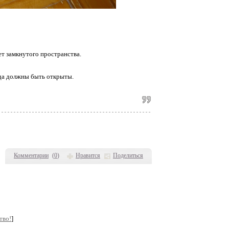
ет замкнутого пространства.
гда должны быть открыты.
Комментарии
(
0
)
Нравится
Поделиться
тво!
]