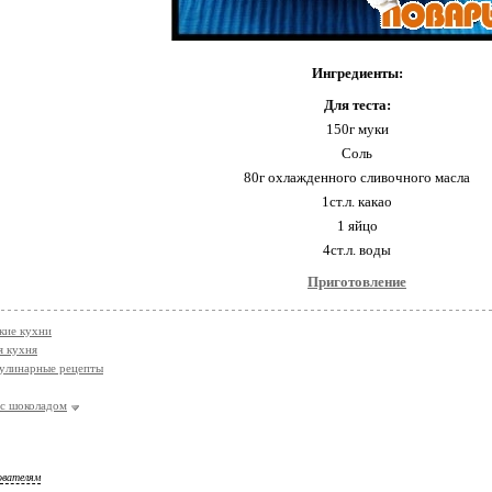
Ингредиенты:
Для теста:
150г муки
Соль
80г охлажденного сливочного масла
1ст.л. какао
1 яйцо
4ст.л. воды
Приготовление
кие кухни
я кухня
улинарные рецепты
с шоколадом
ователям