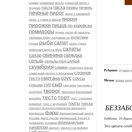
оливки
оливковое масло
открытый пирог с
пасха
паста
перец
печень
ягодами
пирог
печенье
пирог с ежевикой
пироги
пирог с луком и яйцом
пирожки
пицца
по-корейски
помидоры
пудинг
рататуй
рецепты
рулетики
любимых блюд людовика xiv
рыба
салат
рулька
салат тунец
салаты
пекинская капуста яйца
свинина
селедка
сахар
сельдь
сельдь под шубой
скумбрия
сливки
сливочное масло
Рубрики:
лучшие 
слоеное
сливочный десерт с персиками
соус
сметана
тесто
соусы
Метки:
кошки инте
сыр
суп
специи
тартинки
тартинки с
творог
селёдкой
творожно-банановый
тесто
торт
коктейль
торт "турецкая
торты
треска
кофейня"
торт с клубникой
БЕЗЗАБ
треска в чесночно-лимонном маринаде
фарш
фарфалле
фаршированный карп в
Суббота, 16 Апрел
духовке
филе трески
фирменный бургер в
фрикадельки
домашних условиях
Это цитата соо
хачапури
хворост
хворост на кефире