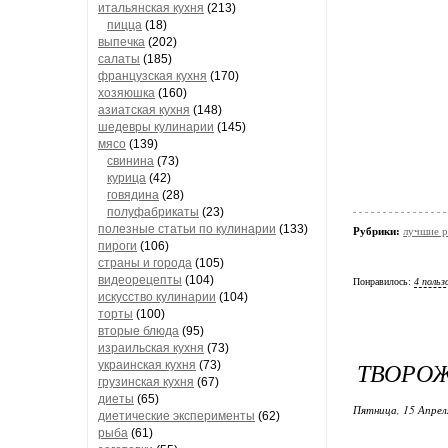
итальянская кухня
(213)
пицца
(18)
выпечка
(202)
салаты
(185)
французская кухня
(170)
хозяюшка
(160)
азиатская кухня
(148)
шедевры кулинарии
(145)
мясо
(139)
свинина
(73)
курица
(42)
говядина
(28)
полуфабрикаты
(23)
полезные статьи по кулинарии
(133)
Рубрики:
лучшие 
пироги
(106)
страны и города
(105)
видеорецепты
(104)
Понравилось:
4 польз
искусство кулинарии
(104)
торты
(100)
вторые блюда
(95)
израильская кухня
(73)
ТВОРО
украинская кухня
(73)
грузинская кухня
(67)
диеты
(65)
Пятница, 15 Апрел
диетические эксперименты
(62)
рыба
(61)