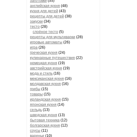
заготовки
(55)
английская кухня
(48)
кухня для детей
(43)
рецепты для детей
(38)
закуски
(34)
тесто
(28)
слоёное тесто
(5)
рецепты для мультиварки
(28)
игровые автоматы
(26)
игра
(26)
греческая кухня
(24)
кулинарные путешествия
(22)
немецкая кухня
(19)
австрийская кухня
(19)
мода и стиль
(16)
мексиканская кухня
(16)
молдавская кухня
(16)
грибы
(15)
товары
(15)
ирландская кухня
(15)
японская кухня
(14)
сельдь
(13)
шведская кухня
(13)
бытовая техника
(12)
болгарская кухня
(12)
соусы
(11)
варенье
(10)