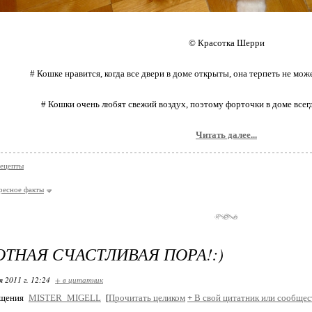
© Красотка Шерри
# Кошке нравится, когда все двери в доме открыты, она терпеть не мож
# Кошки очень любят свежий воздух, поэтому форточки в доме все
Читать далее...
рецепты
ресное факты
ОТНАЯ СЧАСТЛИВАЯ ПОРА!:)
я 2011 г. 12:24
+ в цитатник
бщения
MISTER_MIGELL
[
Прочитать целиком
+
В свой цитатник или сообщес