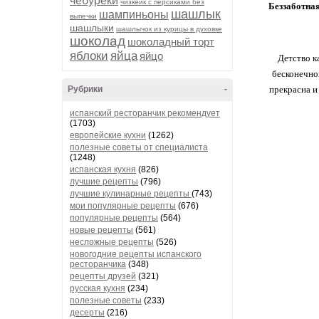
чебуреки
чизкейк с персиками без
Беззаботная
шашлык
шампиньоны
выпечки
шашлыки
шашлычок из курицы в духовке
шоколад
шоколадный торт
яблоки
яйца
яйцо
Детство к
бесконечной
Рубрики
-
прекрасна и
испанский ресторанчик рекомендует
(1703)
европейские кухни
(1262)
полезные советы от специалиста
(1248)
испанская кухня
(826)
лучшие рецепты
(796)
лучшие кулинарные рецепты
(743)
мои популярные рецепты
(676)
популярные рецепты
(564)
новые рецепты
(561)
несложные рецепты
(526)
новогодние рецепты испанского
ресторанчика
(348)
рецепты друзей
(321)
русская кухня
(234)
полезные советы
(233)
десерты
(216)