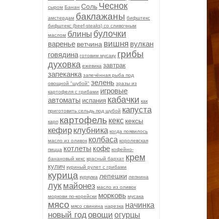
Чеснок
Соль
сыром
Банан
баклажаны
амстердам
бифштекс
бифштекс (beef-stеаks) со сливочным
булочки
блины
маслом
вишня
варенье
вулкан
ветчина
грибы
говядина
готовим мусаку
духовка
завтрак
ежевика
запеканка
запечённая рыба под
зелень
овощной "шубой"
зразы из
игровые
картофеля с грибами
кабачки
автоматы
испания
как
капуста
приготовить сельдь под шубой
картофель
кекс
кексы
карп
кефир
клубника
когда появилось
колбаса
масло из оливок
королевская
котлеты
кофе
пицца
кофейно-
крем
банановый кекс
красный бархат
кулич
куриный рулет с грибами
курица
лепешки
куркума
лепнина
лук
майонез
масло из оливок
морковь
моркови по-корейски
мусака
мясо
начинка
мясо свинина
нарезка
новый год
овощи
огурцы