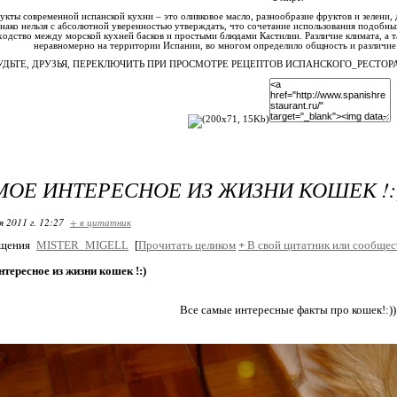
кты современной испанской кухни – это оливковое масло, разнообразие фруктов и зелени,
ако нельзя с абсолютной уверенностью утверждать, что сочетание использования подобны
ходство между морской кухней басков и простыми блюдами Кастилии. Различие климата, а 
неравномерно на территории Испании, во многом определило общность и различие
УДЬТЕ, ДРУЗЬЯ, ПЕРЕКЛЮЧИТЬ ПРИ ПРОСМОТРЕ РЕЦЕПТОВ ИСПАНСКОГО_РЕСТО
МОЕ ИНТЕРЕСНОЕ ИЗ ЖИЗНИ КОШЕК !:
я 2011 г. 12:27
+ в цитатник
бщения
MISTER_MIGELL
[
Прочитать целиком
+
В свой цитатник или сообщес
нтересное из жизни кошек !:)
Все самые интересные факты про кошек!:))