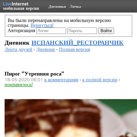
Live
Internet
Дневники
Личка
мобильная версия
Вы были перенаправлены на мобильную версию
страницы.
Вернуться!
Авторизация
Дневник
ИСПАНСКИЙ_РЕСТОРАНЧИК
Лента друзей
-
Дневник
-
Полная версия
Пирог "Утренняя роса"
18-05-2020 06:01
к комментариям
-
к полной версии
-
понравилось!