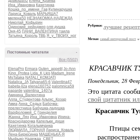
дракоша52
Елена_Краева
Ира_Ивановна
Кахетинка
Кошка_по_имени_Гав
Кулинарушка
Лариса_Коваль
МАРЬЯША7
милена50
НЕЗНАКОМКА-НАДЕЖДА
Николай_Кофырин
Рубрики:
лучшие рецеп
Одинокий_рейнджер
оля-душка
Оня-45
ПАНИ_ВАЛЕНТИНА
таила
Татьяна_Король
ТВБ
Я_у_ТВОИХ_ног
Метки:
самый интересный пост
Постоянные читатели
-
Все (5502)
КРАСАВЧИК ТУ
ElenaPro
Ermara
Guten_appetit
Jo-Ann
King_Protea
Lida_K
Lkis
Madam_Irene
MsTataka
NATALI_KOMJATI
Понедельник, 28 Февр
Natalica_JA
Tatyana65-6
Valentina47
babeta-liza
elena160752
palomnica59
Это цитата соо
paparde
valentina_1407a
Акинина_Валентина
свой цитатник и
Алла_Студентова
Альгис_Козар
Амиа
Анна_Седых
Бабочка-
прелестница
Бабушка-ладушка
Красавчик Тук
Варфоломей_С
Гринделия
Жанна_Лях
Ира_Ивановна
Ирина-
Краснодарочка
Капельки_души
Кахетинка
Когалымчанка
Птицы сем
ЛЮДМИЛА_ГОРНАЯ
Лариса_Коваль
Лена-Бирюсинка
МАШЕНЬКА-Я
распростране
Мыфыко
Надежда_СВЕТ