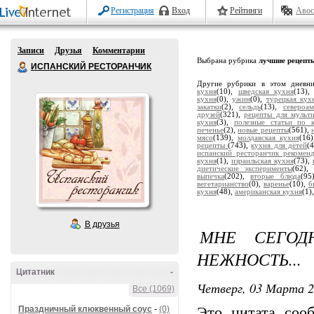
Регистрация
Вход
Рейтинги
Авос
Записи
Друзья
Комментарии
Выбрана рубрика
лучшие рецепт
ИСПАНСКИЙ РЕСТОРАНЧИК
Другие рубрики в этом дневн
кухня
(10),
шведская кухня
(13)
кухня
(0),
ужин
(0),
турецкая кух
закатки
(2),
сельдь
(13),
североа
друзей
(321),
рецепты для мульт
кухня
(3),
полезные статьи по 
печенье
(2),
новые рецепты
(561),
мясо
(139),
молдавская кухня
(16
рецепты
(743),
кухня для детей
(
испанский ресторанчик рекомен
кухня
(1),
израильская кухня
(73),
диетические эксперименты
(62)
выпечка
(202),
вторые блюда
(95
вегетарианство
(0),
варенье
(10),
б
кухня
(48),
американская кухня
(1)
В друзья
МНЕ СЕГОД
НЕЖНОСТЬ...
Цитатник
-
Четверг, 03 Марта 2
Все (1069)
Праздничный клюквенный соус
-
(0)
Это цитата со