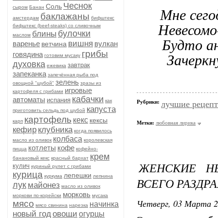
Чеснок
Соль
сыром
Банан
Мне сего
баклажаны
амстердам
бифштекс
Невесомо
бифштекс (beef-stеаks) со сливочным
булочки
блины
маслом
Будто ан
вишня
варенье
вулкан
ветчина
грибы
говядина
Зачеркн
готовим мусаку
духовка
завтрак
ежевика
запеканка
запечённая рыба под
зелень
овощной "шубой"
зразы из
игровые
картофеля с грибами
кабачки
автоматы
испания
как
Рубрики:
лучшие рецеп
капуста
приготовить сельдь под шубой
картофель
кекс
кексы
карп
Метки:
любовная лирика
кефир
клубника
когда появилось
колбаса
масло из оливок
королевская
котлеты
кофе
пицца
кофейно-
крем
банановый кекс
красный бархат
ЖЕНСКИЕ НЕ
кулич
куриный рулет с грибами
курица
лепешки
куркума
лепнина
ВСЕГО РАЗДР
лук
майонез
масло из оливок
морковь
моркови по-корейски
мусака
Четверг, 03 Марта 2
мясо
начинка
мясо свинина
нарезка
новый год
овощи
огурцы