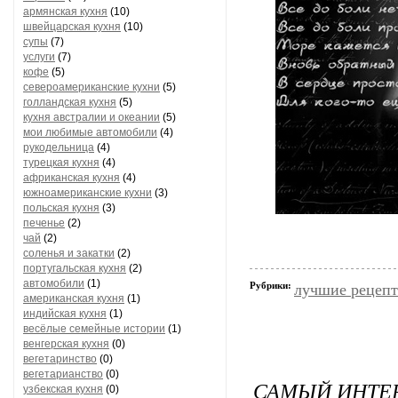
армянская кухня
(10)
швейцарская кухня
(10)
супы
(7)
услуги
(7)
кофе
(5)
североамериканские кухни
(5)
голландская кухня
(5)
кухня австралии и океании
(5)
мои любимые автомобили
(4)
рукодельница
(4)
турецкая кухня
(4)
африканская кухня
(4)
южноамериканские кухни
(3)
польская кухня
(3)
печенье
(2)
чай
(2)
соленья и закатки
(2)
португальская кухня
(2)
автомобили
(1)
Рубрики:
лучшие рецеп
американская кухня
(1)
индийская кухня
(1)
весёлые семейные истории
(1)
венгерская кухня
(0)
вегетаринство
(0)
вегетарианство
(0)
САМЫЙ ИНТЕР
узбекская кухня
(0)