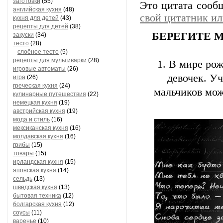
заготовки
(55)
Это цитата соо
английская кухня
(48)
свой цитатник и
кухня для детей
(43)
рецепты для детей
(38)
БЕРЕГИТЕ МУ
закуски
(34)
тесто
(28)
слоёное тесто
(5)
рецепты для мультиварки
(28)
1. В мире ро
игровые автоматы
(26)
девочек. У
игра
(26)
греческая кухня
(24)
мальчиков мож
кулинарные путешествия
(22)
немецкая кухня
(19)
австрийская кухня
(19)
мода и стиль
(16)
мексиканская кухня
(16)
молдавская кухня
(16)
грибы
(15)
товары
(15)
ирландская кухня
(15)
японская кухня
(14)
сельдь
(13)
шведская кухня
(13)
бытовая техника
(12)
болгарская кухня
(12)
соусы
(11)
варенье
(10)