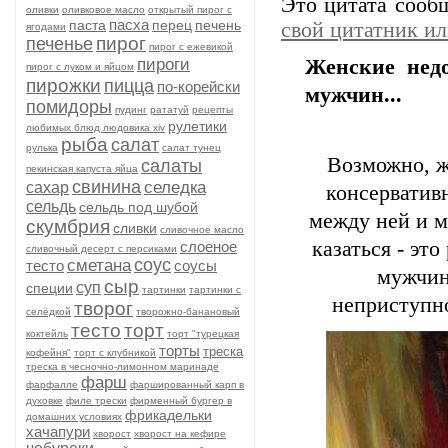
Это цитата соо
оливки
оливковое масло
открытый пирог с
пасха
паста
перец
печень
свой цитатник и
ягодами
пирог
печенье
пирог с ежевикой
пироги
Женские недо
пирог с луком и яйцом
пирожки
пицца
по-корейски
мужчин...
помидоры
пудинг
рататуй
рецепты
рулетики
любимых блюд людовика xiv
рыба
салат
рулька
салат тунец
Возможно, ж
салаты
пекинская капуста яйца
свинина
селедка
сахар
консерватив
сельдь
сельдь под шубой
между ней и м
скумбрия
сливки
сливочное масло
казаться - эт
слоеное
сливочный десерт с персиками
соус
сметана
тесто
соусы
мужчин
сыр
суп
специи
тартинки
тартинки с
неприступно
творог
селёдкой
творожно-банановый
тесто
торт
коктейль
торт "турецкая
торты
треска
кофейня"
торт с клубникой
треска в чесночно-лимонном маринаде
фарш
фарфалле
фаршированный карп в
духовке
филе трески
фирменный бургер в
фрикадельки
домашних условиях
хачапури
хворост
хворост на кефире