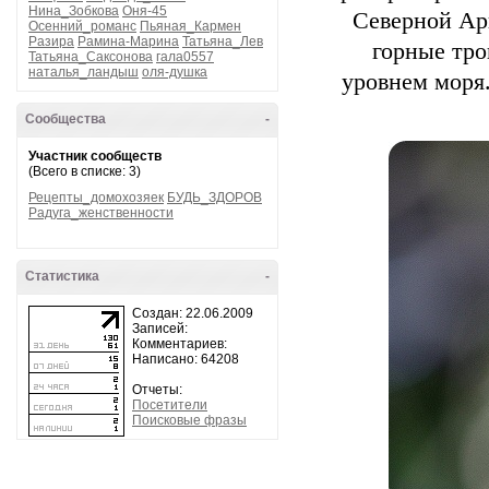
Нина_Зобкова
Оня-45
Северной Ар
Осенний_романс
Пьяная_Кармен
Разира
Рамина-Марина
Татьяна_Лев
горные тро
Татьяна_Саксонова
гала0557
наталья_ландыш
оля-душка
уровнем моря.
Сообщества
-
Участник сообществ
(Всего в списке: 3)
Рецепты_домохозяек
БУДЬ_ЗДОРОВ
Радуга_женственности
Статистика
-
Создан: 22.06.2009
Записей:
Комментариев:
Написано: 64208
Отчеты:
Посетители
Поисковые фразы