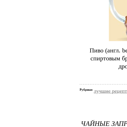
Пиво (англ. 
спиртовым б
др
Рубрики:
лучшие рецеп
ЧАЙНЫЕ ЗАПР