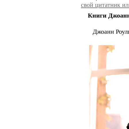
свой цитатник и
Книги Джоанн
Джоанн Роули