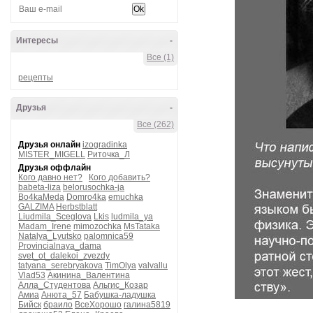
Интересы
-
Все (1)
рецепты
Друзья
-
Все (262)
Друзья онлайн
izogradinka
MISTER_MIGELL
Риточка_Л
Друзья оффлайн
Кого давно нет?
Кого добавить?
babeta-liza
belorusochka-ja
Bo4kaMeda
Domro4ka
emuchka
GALZIMA
Herbstblatt
Liudmila_Sceglova
Lkis
ludmila_ya
Madam_Irene
mimozochka
MsTataka
Natalya_Lyutsko
palomnica59
Provincialnaya_dama
svet_ot_dalekoi_zvezdy
tatyana_serebryakova
TimOlya
valvallu
Vlad53
Акинина_Валентина
Алла_Студентова
Альгис_Козар
Амиа
Анюта_57
Бабушка-ладушка
Бийск
браило
ВсеХорошо
галина5819