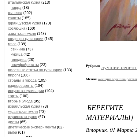
итальянская кухня
(213)
пицца
(18)
выпечка
(202)
салаты
(185)
французская кухня
(170)
хозяюшка
(160)
азиатская кухня
(148)
шедевры кулинарии
(145)
мясо
(139)
свинина
(73)
курица
(42)
говядина
(28)
полуфабрикаты
(23)
Рубрики:
лучшие рецеп
полезные статьи по кулинарии
(133)
пироги
(106)
Метки:
женщина мужчина реставр
страны и города
(105)
видеорецепты
(104)
искусство кулинарии
(104)
торты
(100)
вторые блюда
(95)
БЕРЕГИТЕ 
израильская кухня
(73)
украинская кухня
(73)
МАТЕРИАЛЫ)
грузинская кухня
(67)
диеты
(65)
диетические эксперименты
(62)
Вторник, 01 Марта 2
рыба
(61)