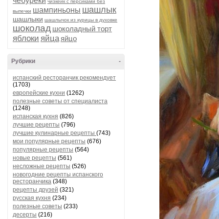
чебуреки
чизкейк с персиками без
шашлык
шампиньоны
выпечки
шашлыки
шашлычок из курицы в духовке
шоколад
шоколадный торт
яблоки
яйца
яйцо
Рубрики
-
испанский ресторанчик рекомендует
(1703)
европейские кухни
(1262)
полезные советы от специалиста
(1248)
испанская кухня
(826)
лучшие рецепты
(796)
лучшие кулинарные рецепты
(743)
мои популярные рецепты
(676)
популярные рецепты
(564)
новые рецепты
(561)
несложные рецепты
(526)
новогодние рецепты испанского
ресторанчика
(348)
рецепты друзей
(321)
русская кухня
(234)
полезные советы
(233)
десерты
(216)