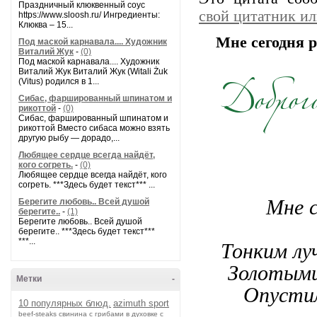
Праздничный клюквенный соус
свой цитатник и
https://www.sloosh.ru/ Ингредиенты:
Клюква – 15...
Мне сегодня р
Под маской карнавала.... Художник
Виталий Жук
-
(0)
Под маской карнавала.... Художник
Виталий Жук Виталий Жук (Witali Żuk
(Vitus) родился в 1...
Сибас, фаршированный шпинатом и
рикоттой
-
(0)
Сибас, фаршированный шпинатом и
рикоттой Вместо сибаса можно взять
другую рыбу — дорадо,...
Любящее сердце всегда найдёт,
кого согреть.
-
(0)
Любящее сердце всегда найдёт, кого
согреть. ***Здесь будет текст*** ...
Мне с
Берегите любовь.. Всей душой
берегите..
-
(1)
Берегите любовь.. Всей душой
берегите.. ***Здесь будет текст***
***...
Тонким лу
Золотыми
Метки
-
Опустил
10 популярных блюд.
azimuth sport
beef-stеаks
cвинина с грибами в духовке с