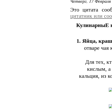
Четверг, 17 Февраля 
Это цитата со
цитатник или со
КулинарныЕ к
1. Яйца, кра
отваре чая
Для тех, кт
кислым, а 
кальция, из к