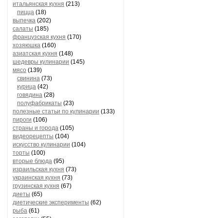
итальянская кухня
(213)
пицца
(18)
выпечка
(202)
салаты
(185)
французская кухня
(170)
хозяюшка
(160)
азиатская кухня
(148)
шедевры кулинарии
(145)
мясо
(139)
свинина
(73)
курица
(42)
говядина
(28)
полуфабрикаты
(23)
полезные статьи по кулинарии
(133)
пироги
(106)
страны и города
(105)
видеорецепты
(104)
искусство кулинарии
(104)
торты
(100)
вторые блюда
(95)
израильская кухня
(73)
украинская кухня
(73)
грузинская кухня
(67)
диеты
(65)
диетические эксперименты
(62)
рыба
(61)