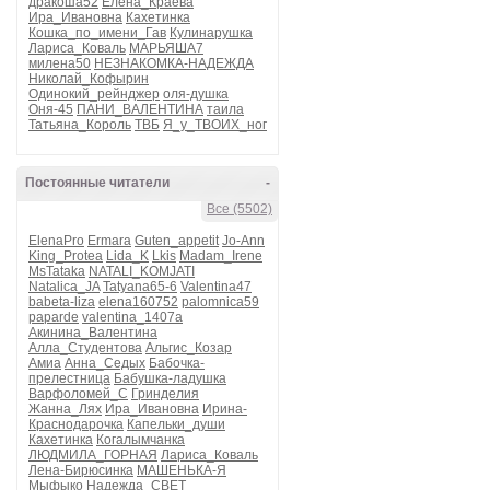
дракоша52
Елена_Краева
Ира_Ивановна
Кахетинка
Кошка_по_имени_Гав
Кулинарушка
Лариса_Коваль
МАРЬЯША7
милена50
НЕЗНАКОМКА-НАДЕЖДА
Николай_Кофырин
Одинокий_рейнджер
оля-душка
Оня-45
ПАНИ_ВАЛЕНТИНА
таила
Татьяна_Король
ТВБ
Я_у_ТВОИХ_ног
Постоянные читатели
-
Все (5502)
ElenaPro
Ermara
Guten_appetit
Jo-Ann
King_Protea
Lida_K
Lkis
Madam_Irene
MsTataka
NATALI_KOMJATI
Natalica_JA
Tatyana65-6
Valentina47
babeta-liza
elena160752
palomnica59
paparde
valentina_1407a
Акинина_Валентина
Алла_Студентова
Альгис_Козар
Амиа
Анна_Седых
Бабочка-
прелестница
Бабушка-ладушка
Варфоломей_С
Гринделия
Жанна_Лях
Ира_Ивановна
Ирина-
Краснодарочка
Капельки_души
Кахетинка
Когалымчанка
ЛЮДМИЛА_ГОРНАЯ
Лариса_Коваль
Лена-Бирюсинка
МАШЕНЬКА-Я
Мыфыко
Надежда_СВЕТ