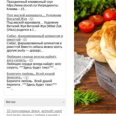
Праздничный клюквенный соус
https://www.sloosh.ru/ Ингредиенты:
Клюква – 15...
Под маской карнавала.... Художник
Виталий Жук
-
(0)
Под маской карнавала.... Художник
Виталий Жук Виталий Жук (Witali Żuk
(Vitus) родился в 1...
Сибас, фаршированный шпинатом и
рикоттой
-
(0)
Сибас, фаршированный шпинатом и
рикоттой Вместо сибаса можно взять
другую рыбу — дорадо,...
Любящее сердце всегда найдёт,
кого согреть.
-
(0)
Любящее сердце всегда найдёт, кого
согреть. ***Здесь будет текст*** ...
Берегите любовь.. Всей душой
берегите..
-
(1)
Берегите любовь.. Всей душой
берегите.. ***Здесь будет текст***
***...
Метки
-
10 популярных блюд.
azimuth sport
beef-stеаks
cвинина с грибами в духовке с