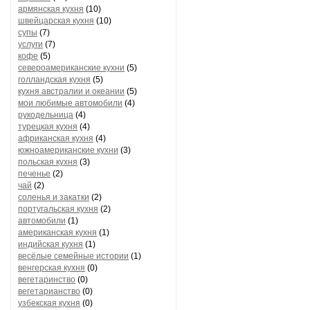
армянская кухня
(10)
швейцарская кухня
(10)
супы
(7)
услуги
(7)
кофе
(5)
североамериканские кухни
(5)
голландская кухня
(5)
кухня австралии и океании
(5)
мои любимые автомобили
(4)
рукодельница
(4)
турецкая кухня
(4)
африканская кухня
(4)
южноамериканские кухни
(3)
польская кухня
(3)
печенье
(2)
чай
(2)
соленья и закатки
(2)
португальская кухня
(2)
автомобили
(1)
американская кухня
(1)
индийская кухня
(1)
весёлые семейные истории
(1)
венгерская кухня
(0)
вегетаринство
(0)
вегетарианство
(0)
узбекская кухня
(0)