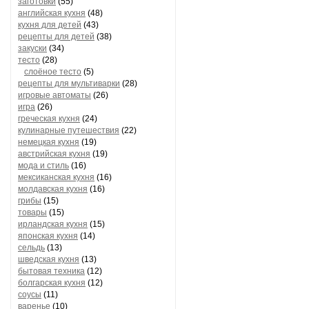
заготовки
(55)
английская кухня
(48)
кухня для детей
(43)
рецепты для детей
(38)
закуски
(34)
тесто
(28)
слоёное тесто
(5)
рецепты для мультиварки
(28)
игровые автоматы
(26)
игра
(26)
греческая кухня
(24)
кулинарные путешествия
(22)
немецкая кухня
(19)
австрийская кухня
(19)
мода и стиль
(16)
мексиканская кухня
(16)
молдавская кухня
(16)
грибы
(15)
товары
(15)
ирландская кухня
(15)
японская кухня
(14)
сельдь
(13)
шведская кухня
(13)
бытовая техника
(12)
болгарская кухня
(12)
соусы
(11)
варенье
(10)