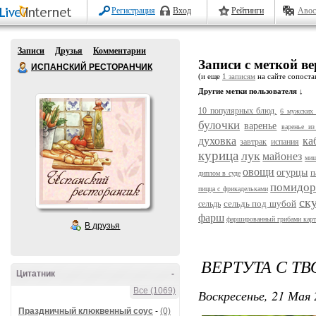
Регистрация
Вход
Рейтинги
Авос
Записи
Друзья
Комментарии
Записи с меткой ве
ИСПАНСКИЙ РЕСТОРАНЧИК
(и еще
1 записям
на сайте сопостав
Другие метки пользователя ↓
10 популярных блюд.
6 мужских 
булочки
варенье
варенье из
духовка
ка
завтрак
испания
курица
лук
майонез
ми
овощи
огурцы
п
диплом в суде
помидо
пицца с фрикадельками
ск
сельдь под шубой
сельдь
фарш
фаршированный грибами кар
В друзья
ВЕРТУТА С Т
Цитатник
-
Все (1069)
Воскресенье, 21 Мая 
Праздничный клюквенный соус
-
(0)