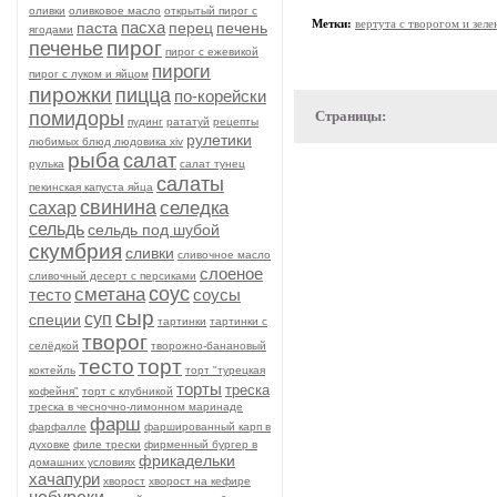
оливки
оливковое масло
открытый пирог с
Метки:
вертута с творогом и зел
пасха
паста
перец
печень
ягодами
пирог
печенье
пирог с ежевикой
пироги
пирог с луком и яйцом
пирожки
пицца
по-корейски
помидоры
Страницы:
пудинг
рататуй
рецепты
рулетики
любимых блюд людовика xiv
рыба
салат
рулька
салат тунец
салаты
пекинская капуста яйца
свинина
селедка
сахар
сельдь
сельдь под шубой
скумбрия
сливки
сливочное масло
слоеное
сливочный десерт с персиками
соус
сметана
тесто
соусы
сыр
суп
специи
тартинки
тартинки с
творог
селёдкой
творожно-банановый
тесто
торт
коктейль
торт "турецкая
торты
треска
кофейня"
торт с клубникой
треска в чесночно-лимонном маринаде
фарш
фарфалле
фаршированный карп в
духовке
филе трески
фирменный бургер в
фрикадельки
домашних условиях
хачапури
хворост
хворост на кефире