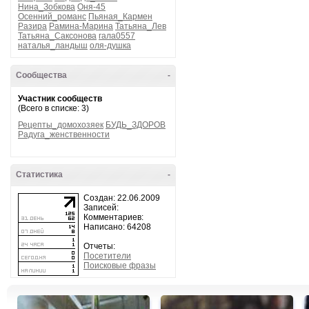
Нина_Зобкова
Оня-45
Осенний_романс
Пьяная_Кармен
Разира
Рамина-Марина
Татьяна_Лев
Татьяна_Саксонова
гала0557
наталья_ландыш
оля-душка
Сообщества
-
Участник сообществ
(Всего в списке: 3)
Рецепты_домохозяек
БУДЬ_ЗДОРОВ
Радуга_женственности
Статистика
-
Создан: 22.06.2009
Записей:
Комментариев:
Написано: 64208
Отчеты:
Посетители
Поисковые фразы