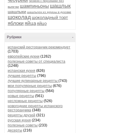
чебуреки
чизкейк с персиками без
шашлык
шампиньоны
выпечки
шашлыки
шашлычок из курицы в духовке
шоколад
шоколадный торт
яблоки
яйца
яйцо
Рубрики
-
испанский ресторанчик рекомендует
(1703)
европейские кухни
(1262)
полезные советы от специалиста
(1248)
испанская кухня
(826)
лучшие рецепты
(796)
лучшие кулинарные рецепты
(743)
мои популярные рецепты
(676)
популярные рецепты
(564)
новые рецепты
(561)
несложные рецепты
(526)
новогодние рецепты испанского
ресторанчика
(348)
рецепты друзей
(321)
русская кухня
(234)
полезные советы
(233)
десерты
(216)