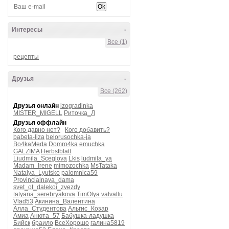
Интересы
-
Все (1)
рецепты
Друзья
-
Все (262)
Друзья онлайн
izogradinka
MISTER_MIGELL
Риточка_Л
Друзья оффлайн
Кого давно нет?
Кого добавить?
babeta-liza
belorusochka-ja
Bo4kaMeda
Domro4ka
emuchka
GALZIMA
Herbstblatt
Liudmila_Sceglova
Lkis
ludmila_ya
Madam_Irene
mimozochka
MsTataka
Natalya_Lyutsko
palomnica59
Provincialnaya_dama
svet_ot_dalekoi_zvezdy
tatyana_serebryakova
TimOlya
valvallu
Vlad53
Акинина_Валентина
Алла_Студентова
Альгис_Козар
Амиа
Анюта_57
Бабушка-ладушка
Бийск
браило
ВсеХорошо
галина5819