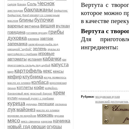
Чеснок
Соль
Вертута с творо
сыром
Банан
баклажаны
амстердам
бифштекс
которое можно пр
бифштекс (beef-stеаks) со сливочным
булочки
блины
в качестве переку
маслом
вишня
варенье
вулкан
ветчина
Вертута с творо
грибы
говядина
готовим мусаку
духовка
Для приготов
завтрак
ежевика
запеканка
запечённая рыба под
ингредиенты:
зелень
овощной "шубой"
зразы из
игровые
картофеля с грибами
кабачки
автоматы
испания
как
капуста
приготовить сельдь под шубой
картофель
кекс
кексы
карп
кефир
клубника
когда появилось
колбаса
масло из оливок
королевская
котлеты
кофе
пицца
кофейно-
крем
банановый кекс
красный бархат
Рубрики:
молдавская кухня
кулич
куриный рулет с грибами
испанский ресторанчик
курица
лепешки
куркума
лепнина
лук
майонез
масло из оливок
морковь
моркови по-корейски
мусака
мясо
начинка
мясо свинина
нарезка
новый год
овощи
огурцы