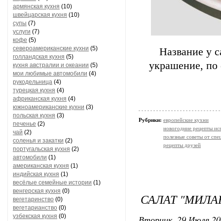
армянская кухня
(10)
швейцарская кухня
(10)
супы
(7)
услуги
(7)
кофе
(5)
североамериканские кухни
(5)
Название у с
голландская кухня
(5)
украшение, по
кухня австралии и океании
(5)
мои любимые автомобили
(4)
рукодельница
(4)
турецкая кухня
(4)
африканская кухня
(4)
южноамериканские кухни
(3)
польская кухня
(3)
Рубрики:
европейские кухни
печенье
(2)
новогодние рецепты ис
чай
(2)
полезные советы от спе
соленья и закатки
(2)
рецепты друзей
португальская кухня
(2)
автомобили
(1)
американская кухня
(1)
индийская кухня
(1)
весёлые семейные истории
(1)
венгерская кухня
(0)
САЛАТ "МИЛА
вегетаринство
(0)
вегетарианство
(0)
узбекская кухня
(0)
Вторник, 29 Июля 20