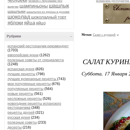
чебуреки
испанский ресторанчик
чизкейк с персиками без
шашлык
шампиньоны
выпечки
шашлыки
шашлычок из курицы в духовке
шоколад
шоколадный торт
яблоки
яйца
яйцо
Метки:
Салат с курицей
Рубрики
-
испанский ресторанчик рекомендует
(1703)
европейские кухни
(1262)
САЛАТ КУРИ
полезные советы от специалиста
(1248)
испанская кухня
(826)
Суббота, 17 Января 2
лучшие рецепты
(796)
лучшие кулинарные рецепты
(743)
мои популярные рецепты
(676)
популярные рецепты
(564)
новые рецепты
(561)
несложные рецепты
(526)
новогодние рецепты испанского
ресторанчика
(348)
рецепты друзей
(321)
русская кухня
(234)
полезные советы
(233)
десерты
(216)