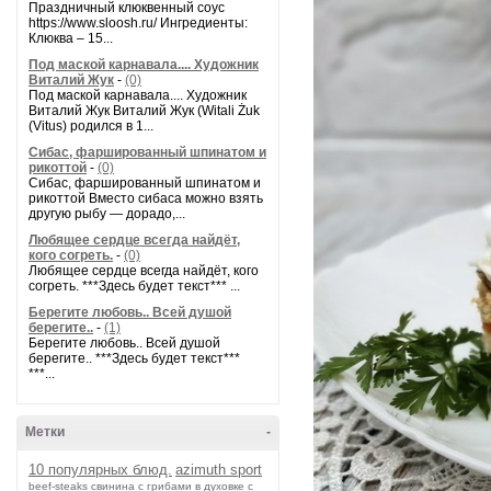
Праздничный клюквенный соус
https://www.sloosh.ru/ Ингредиенты:
Клюква – 15...
Под маской карнавала.... Художник
Виталий Жук
-
(0)
Под маской карнавала.... Художник
Виталий Жук Виталий Жук (Witali Żuk
(Vitus) родился в 1...
Сибас, фаршированный шпинатом и
рикоттой
-
(0)
Сибас, фаршированный шпинатом и
рикоттой Вместо сибаса можно взять
другую рыбу — дорадо,...
Любящее сердце всегда найдёт,
кого согреть.
-
(0)
Любящее сердце всегда найдёт, кого
согреть. ***Здесь будет текст*** ...
Берегите любовь.. Всей душой
берегите..
-
(1)
Берегите любовь.. Всей душой
берегите.. ***Здесь будет текст***
***...
Метки
-
10 популярных блюд.
azimuth sport
beef-stеаks
cвинина с грибами в духовке с