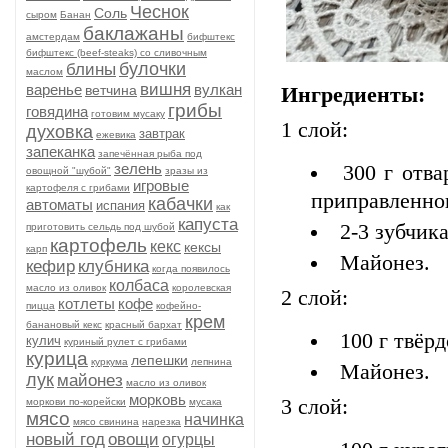
Чеснок
Соль
сыром
Банан
баклажаны
амстердам
бифштекс
бифштекс (beef-stеаks) со сливочным
булочки
блины
маслом
вишня
варенье
вулкан
ветчина
Ингредиенты:
грибы
говядина
готовим мусаку
1 слой:
духовка
завтрак
ежевика
запеканка
запечённая рыба под
зелень
300 г отва
овощной "шубой"
зразы из
игровые
картофеля с грибами
приправленно
кабачки
автоматы
испания
как
капуста
2-3 зубчик
приготовить сельдь под шубой
картофель
кекс
кексы
карп
Майонез.
кефир
клубника
когда появилось
колбаса
масло из оливок
королевская
2 слой:
котлеты
кофе
пицца
кофейно-
крем
банановый кекс
красный бархат
100 г твёрд
кулич
куриный рулет с грибами
курица
лепешки
куркума
лепнина
Майонез.
лук
майонез
масло из оливок
морковь
3 слой:
моркови по-корейски
мусака
мясо
начинка
мясо свинина
нарезка
новый год
овощи
огурцы