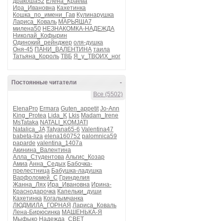
дракоша52
Елена_Краева
Ира_Ивановна
Кахетинка
Кошка_по_имени_Гав
Кулинарушка
Лариса_Коваль
МАРЬЯША7
милена50
НЕЗНАКОМКА-НАДЕЖДА
Николай_Кофырин
Одинокий_рейнджер
оля-душка
Оня-45
ПАНИ_ВАЛЕНТИНА
таила
Татьяна_Король
ТВБ
Я_у_ТВОИХ_ног
Постоянные читатели
-
Все (5502)
ElenaPro
Ermara
Guten_appetit
Jo-Ann
King_Protea
Lida_K
Lkis
Madam_Irene
MsTataka
NATALI_KOMJATI
Natalica_JA
Tatyana65-6
Valentina47
babeta-liza
elena160752
palomnica59
paparde
valentina_1407a
Акинина_Валентина
Алла_Студентова
Альгис_Козар
Амиа
Анна_Седых
Бабочка-
прелестница
Бабушка-ладушка
Варфоломей_С
Гринделия
Жанна_Лях
Ира_Ивановна
Ирина-
Краснодарочка
Капельки_души
Кахетинка
Когалымчанка
ЛЮДМИЛА_ГОРНАЯ
Лариса_Коваль
Лена-Бирюсинка
МАШЕНЬКА-Я
Мыфыко
Надежда_СВЕТ