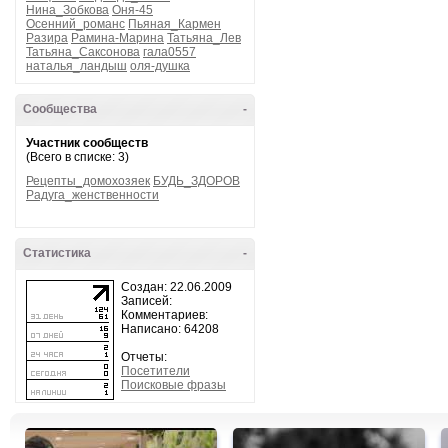
Нина_Зобкова
Оня-45
Осенний_романс
Пьяная_Кармен
Разира
Рамина-Марина
Татьяна_Лев
Татьяна_Саксонова
гала0557
наталья_ландыш
оля-душка
Сообщества
-
Участник сообществ
(Всего в списке: 3)
Рецепты_домохозяек
БУДЬ_ЗДОРОВ
Радуга_женственности
Статистика
-
Создан: 22.06.2009
Записей:
Комментариев:
Написано: 64208
Отчеты:
Посетители
Поисковые фразы