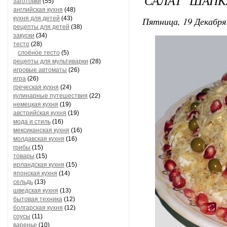
САЛАТ "ШАП
заготовки
(55)
английская кухня
(48)
кухня для детей
(43)
Пятница, 19 Декабря 
рецепты для детей
(38)
закуски
(34)
тесто
(28)
слоёное тесто
(5)
рецепты для мультиварки
(28)
игровые автоматы
(26)
игра
(26)
греческая кухня
(24)
кулинарные путешествия
(22)
немецкая кухня
(19)
австрийская кухня
(19)
мода и стиль
(16)
мексиканская кухня
(16)
молдавская кухня
(16)
грибы
(15)
товары
(15)
ирландская кухня
(15)
японская кухня
(14)
сельдь
(13)
шведская кухня
(13)
бытовая техника
(12)
болгарская кухня
(12)
соусы
(11)
варенье
(10)