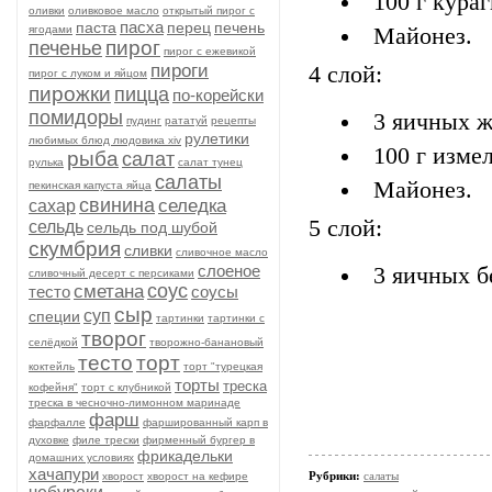
100 г кура
оливки
оливковое масло
открытый пирог с
пасха
паста
перец
печень
ягодами
Майонез.
пирог
печенье
пирог с ежевикой
пироги
4 слой:
пирог с луком и яйцом
пирожки
пицца
по-корейски
помидоры
3 яичных ж
пудинг
рататуй
рецепты
рулетики
любимых блюд людовика xiv
100 г изме
рыба
салат
рулька
салат тунец
салаты
Майонез.
пекинская капуста яйца
свинина
селедка
сахар
5 слой:
сельдь
сельдь под шубой
скумбрия
сливки
сливочное масло
слоеное
3 яичных б
сливочный десерт с персиками
соус
сметана
тесто
соусы
сыр
суп
специи
тартинки
тартинки с
творог
селёдкой
творожно-банановый
тесто
торт
коктейль
торт "турецкая
торты
треска
кофейня"
торт с клубникой
треска в чесночно-лимонном маринаде
фарш
фарфалле
фаршированный карп в
духовке
филе трески
фирменный бургер в
фрикадельки
домашних условиях
хачапури
Рубрики:
салаты
хворост
хворост на кефире