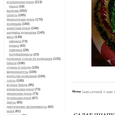
итальянская кухня
(213)
пицца
(18)
выпечка
(202)
салаты
(185)
французская кухня
(170)
хозяюшка
(160)
азиатская кухня
(148)
шедевры кулинарии
(145)
мясо
(139)
свинина
(73)
курица
(42)
говядина
(28)
полуфабрикаты
(23)
полезные статьи по кулинарии
(133)
пироги
(106)
страны и города
(105)
видеорецепты
(104)
искусство кулинарии
(104)
торты
(100)
вторые блюда
(95)
израильская кухня
(73)
Метки:
Салат с курицей
салат
украинская кухня
(73)
грузинская кухня
(67)
диеты
(65)
диетические эксперименты
(62)
рыба
(61)