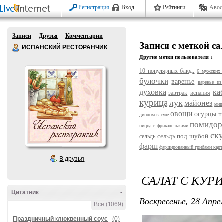
Регистрация
Вход
Рейтинги
Авос
Записи
Друзья
Комментарии
Записи с меткой са
ИСПАНСКИЙ РЕСТОРАНЧИК
Другие метки пользователя ↓
10 популярных блюд.
6 мужских 
булочки
варенье
варенье из
духовка
ка
завтрак
испания
курица
лук
майонез
ми
овощи
огурцы
п
диплом в суде
помидо
пицца с фрикадельками
ск
сельдь под шубой
сельдь
фарш
фаршированный грибами кар
В друзья
САЛАТ С КУР
Цитатник
-
Воскресенье, 28 Апре
Все (1069)
Праздничный клюквенный соус
-
(0)