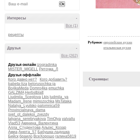
Интересы
-
Все (1)
рецепты
Рубрики:
европейские кухни
итальянская кухня
Друзья
-
Все (262)
Друзья онлайн
izogradinka
MISTER_MIGELL
Риточка_Л
Друзья оффлайн
Страницы:
Кого давно нет?
Кого добавить?
babeta-liza
belorusochka-ja
Bo4kaMeda
Domro4ka
emuchka
GALZIMA
Herbstblatt
Liudmila_Sceglova
Lkis
ludmila_ya
Madam_Irene
mimozochka
MsTataka
Natalya_Lyutsko
palomnica59
Provincialnaya_dama
svet_ot_dalekoi_zvezdy
tatyana_serebryakova
TimOlya
valvallu
Vlad53
Акинина_Валентина
Алла_Студентова
Альгис_Козар
Амиа
Анюта_57
Бабушка-ладушка
Бийск
браило
ВсеХорошо
галина5819