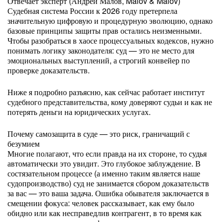
Отвечает эксперт (Андрей Малов, Malov & Malov)
Судебная система России к 2026 году претерпела
значительную цифровую и процедурную эволюцию, однако
базовые принципы защиты прав остались неизменными.
Чтобы разобраться в хаосе процессуальных кодексов, нужно
понимать логику законодателя: суд — это не место для
эмоциональных выступлений, а строгий конвейер по
проверке доказательств.
Ниже я подробно разъясню, как сейчас работает институт
судебного представительства, кому доверяют судьи и как не
потерять деньги на юридических услугах.
Почему самозащита в суде — это риск, граничащий с
безумием
Многие полагают, что если правда на их стороне, то судья
автоматически это увидит. Это глубокое заблуждение. В
состязательном процессе (а именно таким является наше
судопроизводство) суд не занимается сбором доказательств
за вас — это ваша задача. Ошибка обывателя заключается в
смещении фокуса: человек рассказывает, как ему было
обидно или как несправедлив контрагент, в то время как