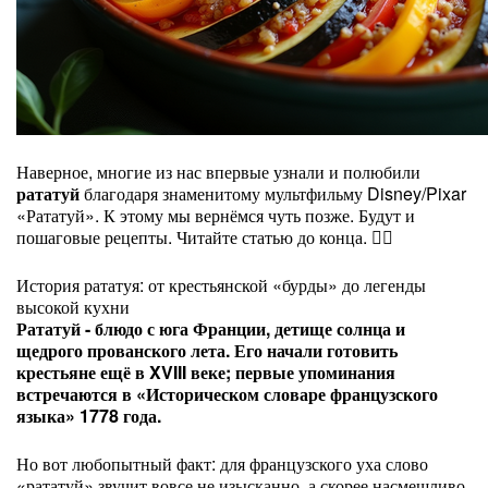
Наверное, многие из нас впервые узнали и полюбили
рататуй
благодаря знаменитому мультфильму Disney/Pixar
«Рататуй». К этому мы вернёмся чуть позже. Будут и
пошаговые рецепты. Читайте статью до конца. 👇🏻
История рататуя: от крестьянской «бурды» до легенды
высокой кухни
Рататуй - блюдо с юга Франции, детище солнца и
щедрого прованского лета. Его начали готовить
крестьяне ещё в XVIII веке; первые упоминания
встречаются в «Историческом словаре французского
языка» 1778 года.
Но вот любопытный факт: для французского уха слово
«рататуй» звучит вовсе не изысканно, а скорее насмешливо.