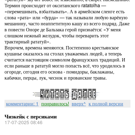
Термин происходит от окситанского ratatolha —
«перемешивать, взбалтывать». А в армейском сленге есть
слова «рата» или «бурда» — так называли любую варёную
мешанину, часто неаппетитную кашу из всего подряд. Даже
в повести Оноре де Бальзака герой признаётся: «У меня
слишком нежный желудок, чтобы переварить этот
трактирный рататуй».
Впрочем, времена меняются. Постепенно крестьянское
кушанье оказалось на столах уважаемых людей, а теперь
считается настоящим символом французских традиций. И
если раньше в рататуй могло попасть всё, что уродилось в
огороде, сегодня его основа - помидоры, баклажаны,
кабачки, перцы, лук, чеснок и прованские травы.
комментарии: 1
понравилось!
вверх^
к полной версии
Чизкейк с персиками
17-07-2025 08:46