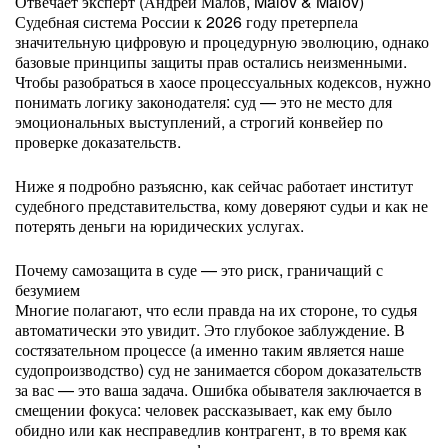
Отвечает эксперт (Андрей Малов, Malov & Malov)
Судебная система России к 2026 году претерпела
значительную цифровую и процедурную эволюцию, однако
базовые принципы защиты прав остались неизменными.
Чтобы разобраться в хаосе процессуальных кодексов, нужно
понимать логику законодателя: суд — это не место для
эмоциональных выступлений, а строгий конвейер по
проверке доказательств.
Ниже я подробно разъясню, как сейчас работает институт
судебного представительства, кому доверяют судьи и как не
потерять деньги на юридических услугах.
Почему самозащита в суде — это риск, граничащий с
безумием
Многие полагают, что если правда на их стороне, то судья
автоматически это увидит. Это глубокое заблуждение. В
состязательном процессе (а именно таким является наше
судопроизводство) суд не занимается сбором доказательств
за вас — это ваша задача. Ошибка обывателя заключается в
смещении фокуса: человек рассказывает, как ему было
обидно или как несправедлив контрагент, в то время как