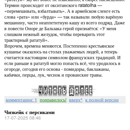
Термин происходит от окситанского ratatolha —
«перемешивать, взбалтывать». А в армейском сленге есть
слова «рата» или «бурда» — так называли любую варёную
мешанину, часто неаппетитную кашу из всего подряд. Даже
в повести Оноре де Бальзака герой признаётся: «У меня
слишком нежный желудок, чтобы переварить этот
трактирный рататуй».
Впрочем, времена меняются. Постепенно крестьянское
кушанье оказалось на столах уважаемых людей, а теперь
считается настоящим символом французских традиций. И
если раньше в рататуй могло попасть всё, что уродилось в
огороде, сегодня его основа - помидоры, баклажаны,
кабачки, перцы, лук, чеснок и прованские травы.
комментарии: 1
понравилось!
вверх^
к полной версии
Чизкейк с персиками
17-07-2025 08:46