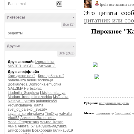
Ipola
все записи авт
Это цитата со
Интересы
-
цитатник или со
Все (1)
Пирожное "Ка
рецепты
Друзья
-
Все (262)
Друзья онлайн
izogradinka
MISTER_MIGELL
Риточка_Л
Друзья оффлайн
Кого давно нет?
Кого добавить?
babeta-liza
belorusochka-ja
Bo4kaMeda
Domro4ka
emuchka
GALZIMA
Herbstblatt
Liudmila_Sceglova
Lkis
ludmila_ya
Madam_Irene
mimozochka
MsTataka
Natalya_Lyutsko
palomnica59
Рубрики:
популярные рецепты
Provincialnaya_dama
svet_ot_dalekoi_zvezdy
Метки:
пирожное
"картошка"
tatyana_serebryakova
TimOlya
valvallu
Vlad53
Акинина_Валентина
Алла_Студентова
Альгис_Козар
Амиа
Анюта_57
Бабушка-ладушка
Бийск
браило
ВсеХорошо
галина5819