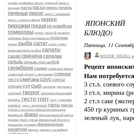
оливки
оливковое масло
открытый пирог с
пасха
паста
перец
печень
ягодами
пирог
печенье
пирог с ежевикой
пироги
ЯПОНСКИЙ
пирог с луком и яйцом
пирожки
пицца
по-корейски
БЛЮДО)
помидоры
пудинг
рататуй
рецепты
рулетики
любимых блюд людовика xiv
рыба
салат
Пятница, 11 Сентябр
рулька
салат тунец
салаты
пекинская капуста яйца
свинина
селедка
сахар
MISTER_MIGELL
в
сельдь
сельдь под шубой
Рецепт японск
скумбрия
сливки
сливочное масло
слоеное
Нам потребуется
сливочный десерт с персиками
соус
сметана
тесто
соусы
3 ст.л. соевого со
сыр
суп
специи
тартинки
тартинки с
творог
3 ст.л. мирина (р
селёдкой
творожно-банановый
тесто
торт
2 ст.л саке (эксп
коктейль
торт "турецкая
торты
треска
кофейня"
торт с клубникой
450 гр куриных г
треска в чесночно-лимонном маринаде
фарш
фарфалле
фаршированный карп в
зеленый лук, нар
духовке
филе трески
фирменный бургер в
фрикадельки
домашних условиях
хачапури
хворост
хворост на кефире