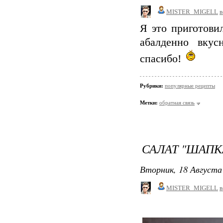
MISTER_MIGELL
в
Я это приготовил
абалденно вкус
спасибо!
Рубрики:
популярные рецепты
Метки:
обратная связь
САЛАТ "ШАП
Вторник, 18 Августа 
MISTER_MIGELL
в