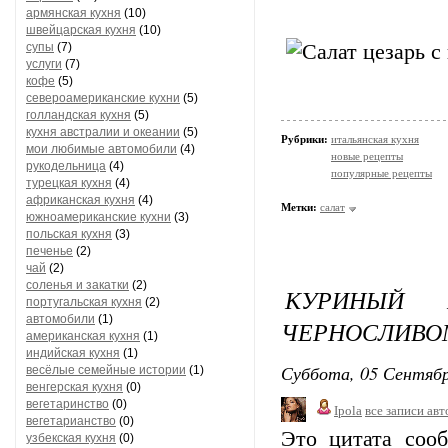
армянская кухня
(10)
швейцарская кухня
(10)
супы
(7)
услуги
(7)
кофе
(5)
североамериканские кухни
(5)
голландская кухня
(5)
кухня австралии и океании
(5)
Рубрики:
итальянская кухня
мои любимые автомобили
(4)
новые рецепты
рукодельница
(4)
популярные рецепты
турецкая кухня
(4)
африканская кухня
(4)
Метки:
салат
южноамериканские кухни
(3)
польская кухня
(3)
печенье
(2)
чай
(2)
соленья и закатки
(2)
КУРИНЫЙ
португальская кухня
(2)
автомобили
(1)
ЧЕРНОСЛИВО
американская кухня
(1)
индийская кухня
(1)
Суббота, 05 Сентябр
весёлые семейные истории
(1)
венгерская кухня
(0)
вегетаринство
(0)
Ipola
все записи авт
вегетарианство
(0)
Это цитата со
узбекская кухня
(0)