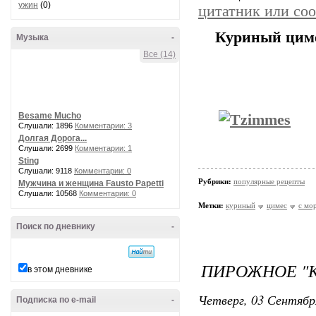
ужин
(0)
цитатник или со
Куриный циме
Музыка
-
Все (14)
Besame Mucho
Слушали: 1896
Комментарии: 3
Долгая Дорога...
Слушали: 2699
Комментарии: 1
Sting
Слушали: 9118
Комментарии: 0
Рубрики:
популярные рецепты
Мужчина и женщина Fausto Papetti
Слушали: 10568
Комментарии: 0
Метки:
куриный
цимес
с мо
Поиск по дневнику
-
ПИРОЖНОЕ "
в этом дневнике
Четверг, 03 Сентябр
Подписка по e-mail
-