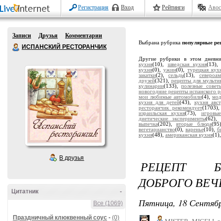
Регистрация
Вход
Рейтинги
Авос
Записи
Друзья
Комментарии
Выбрана рубрика
популярные ре
ИСПАНСКИЙ РЕСТОРАНЧИК
Другие рубрики в этом дневн
кухня
(10),
шведская кухня
(13)
кухня
(0),
ужин
(0),
турецкая кух
закатки
(2),
сельдь
(13),
североа
друзей
(321),
рецепты для мульти
кулинарии
(133),
полезные совет
новогодние рецепты испанского р
мои любимые автомобили
(4),
мод
кухня для детей
(43),
кухня авс
ресторанчик рекомендует
(1703)
израильская кухня
(73),
игровы
диетические эксперименты
(62)
выпечка
(202),
вторые блюда
(95
вегетарианство
(0),
варенье
(10),
б
кухня
(48),
американская кухня
(1)
В друзья
РЕЦЕПТ БЕ
ДОБРОГО ВЕЧЕ
Цитатник
-
Пятница, 18 Сентябр
Все (1069)
Праздничный клюквенный соус
-
(0)