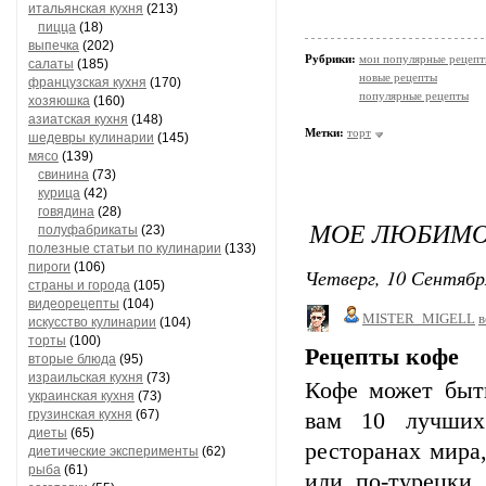
итальянская кухня
(213)
пицца
(18)
выпечка
(202)
Рубрики:
мои популярные рецеп
салаты
(185)
новые рецепты
французская кухня
(170)
популярные рецепты
хозяюшка
(160)
азиатская кухня
(148)
Метки:
торт
шедевры кулинарии
(145)
мясо
(139)
свинина
(73)
курица
(42)
говядина
(28)
МОЕ ЛЮБИМОЕ
полуфабрикаты
(23)
полезные статьи по кулинарии
(133)
пироги
(106)
Четверг, 10 Сентябр
страны и города
(105)
видеорецепты
(104)
MISTER_MIGELL
в
искусство кулинарии
(104)
торты
(100)
Рецепты кофе
вторые блюда
(95)
израильская кухня
(73)
Кофе может быт
украинская кухня
(73)
грузинская кухня
(67)
вам 10 лучших
диеты
(65)
ресторанах мира
диетические эксперименты
(62)
рыба
(61)
или по-турецки,