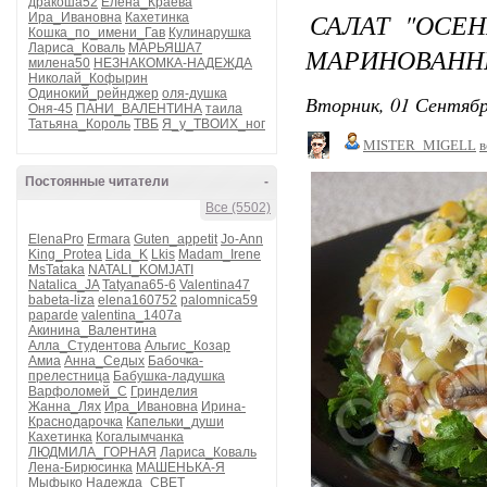
дракоша52
Елена_Краева
САЛАТ "ОСЕН
Ира_Ивановна
Кахетинка
Кошка_по_имени_Гав
Кулинарушка
Лариса_Коваль
МАРЬЯША7
МАРИНОВАНН
милена50
НЕЗНАКОМКА-НАДЕЖДА
Николай_Кофырин
Одинокий_рейнджер
оля-душка
Вторник, 01 Сентябр
Оня-45
ПАНИ_ВАЛЕНТИНА
таила
Татьяна_Король
ТВБ
Я_у_ТВОИХ_ног
MISTER_MIGELL
в
Постоянные читатели
-
Все (5502)
ElenaPro
Ermara
Guten_appetit
Jo-Ann
King_Protea
Lida_K
Lkis
Madam_Irene
MsTataka
NATALI_KOMJATI
Natalica_JA
Tatyana65-6
Valentina47
babeta-liza
elena160752
palomnica59
paparde
valentina_1407a
Акинина_Валентина
Алла_Студентова
Альгис_Козар
Амиа
Анна_Седых
Бабочка-
прелестница
Бабушка-ладушка
Варфоломей_С
Гринделия
Жанна_Лях
Ира_Ивановна
Ирина-
Краснодарочка
Капельки_души
Кахетинка
Когалымчанка
ЛЮДМИЛА_ГОРНАЯ
Лариса_Коваль
Лена-Бирюсинка
МАШЕНЬКА-Я
Мыфыко
Надежда_СВЕТ