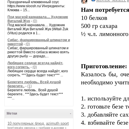
MISTER_MIGELL
в
Праздничный клюквенный соус
https://www.sloosh.ru/ Ингредиенты:
Нам потребуется
Клюква – 15...
10 белков
Под маской карнавала.... Художник
Виталий Жук
-
(0)
500 гр сахара
Под маской карнавала.... Художник
Виталий Жук Виталий Жук (Witali Żuk
½ ч.л. лимонного
(Vitus) родился в 1...
Сибас, фаршированный шпинатом и
рикоттой
-
(0)
Сибас, фаршированный шпинатом и
рикоттой Вместо сибаса можно взять
другую рыбу — дорадо,...
Любящее сердце всегда найдёт,
Приготовление:
кого согреть.
-
(0)
Любящее сердце всегда найдёт, кого
Казалось бы, оч
согреть. ***Здесь будет текст*** ...
необходимо учит
Берегите любовь.. Всей душой
берегите..
-
(1)
Берегите любовь.. Всей душой
берегите.. ***Здесь будет текст***
1. используйте д
***...
2. готовьте безе 
3. добавляйте сах
Метки
-
4. взбивайте без
10 популярных блюд.
azimuth sport
beef-stеаks
cвинина с грибами в духовке с