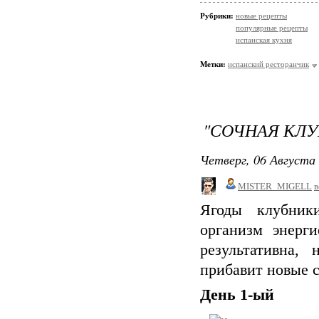
Рубрики:
новые рецепты
популярные рецепты
испанская кухня
Метки:
испанский ресторанчик
"СОЧНАЯ КЛУ
Четверг, 06 Августа 
MISTER_MIGELL
в
Ягоды клубники
организм энерг
результативна,
прибавит новые 
День 1-ый