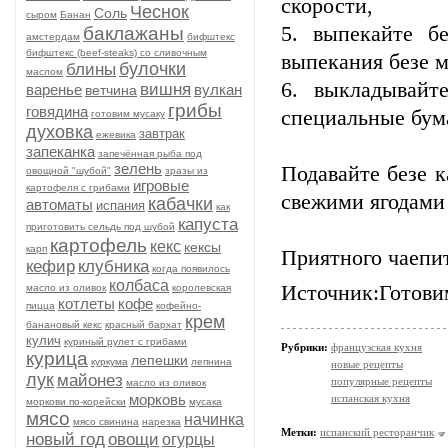
скорости,
Чеснок
Соль
сыром
Банан
5. выпекайте б
баклажаны
амстердам
бифштекс
бифштекс (beef-stеаks) со сливочным
выпекания безе 
булочки
блины
маслом
6. выкладывайт
вишня
варенье
вулкан
ветчина
грибы
говядина
специальные бум
готовим мусаку
духовка
завтрак
ежевика
запеканка
запечённая рыба под
зелень
Подавайте безе к
овощной "шубой"
зразы из
игровые
картофеля с грибами
свежими ягодами 
кабачки
автоматы
испания
как
капуста
приготовить сельдь под шубой
картофель
кекс
кексы
карп
Приятного чаепи
кефир
клубника
когда появилось
колбаса
Источник:Готови
масло из оливок
королевская
котлеты
кофе
пицца
кофейно-
крем
банановый кекс
красный бархат
кулич
куриный рулет с грибами
Рубрики:
французская кухня
курица
лепешки
куркума
лепнина
новые рецепты
лук
майонез
популярные рецепты
масло из оливок
морковь
испанская кухня
моркови по-корейски
мусака
мясо
начинка
мясо свинина
нарезка
Метки:
испанский ресторанчик
новый год
овощи
огурцы