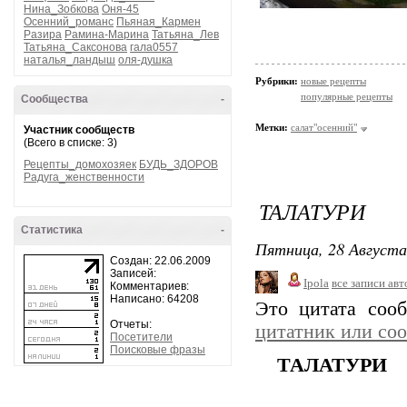
Нина_Зобкова
Оня-45
Осенний_романс
Пьяная_Кармен
Разира
Рамина-Марина
Татьяна_Лев
Татьяна_Саксонова
гала0557
наталья_ландыш
оля-душка
Рубрики:
новые рецепты
популярные рецепты
Сообщества
-
Метки:
cалат"осенний"
Участник сообществ
(Всего в списке: 3)
Рецепты_домохозяек
БУДЬ_ЗДОРОВ
Радуга_женственности
ТАЛАТУРИ
Статистика
-
Пятница, 28 Августа
Создан: 22.06.2009
Записей:
Ipola
все записи авт
Комментариев:
Написано: 64208
Это цитата со
Отчеты:
цитатник или со
Посетители
Поисковые фразы
ТАЛАТУРИ