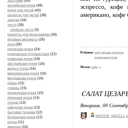
заготовки
(55)
английская кухня
(48)
эспрессо, кофе
кухня для детей
(43)
американо, кофе 
рецепты для детей
(38)
закуски
(34)
тесто
(28)
слоёное тесто
(5)
рецепты для мультиварки
(28)
игровые автоматы
(26)
игра
(26)
греческая кухня
(24)
Рубрики:
популярные рецепты
кулинарные путешествия
(22)
испанская кухня
немецкая кухня
(19)
австрийская кухня
(19)
Метки:
кофе
мода и стиль
(16)
мексиканская кухня
(16)
молдавская кухня
(16)
грибы
(15)
товары
(15)
CАЛАТ ЦЕЗАР
ирландская кухня
(15)
японская кухня
(14)
сельдь
(13)
Вторник, 08 Сентябр
шведская кухня
(13)
бытовая техника
(12)
MISTER_MIGELL
в
болгарская кухня
(12)
соусы
(11)
варенье
(10)