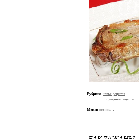
Рубрики:
новые рецепты
популярные рецепты
Метки:
корейка
БАКЛАЖАН