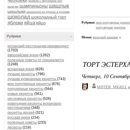
чебуреки
чизкейк с персиками без
шашлык
шампиньоны
выпечки
шашлыки
шашлычок из курицы в духовке
шоколад
шоколадный торт
яблоки
яйца
яйцо
Рубрики:
мои популярные рецеп
популярные рецепты
Рубрики
-
Метки:
японский шашлык
испанский ресторанчик рекомендует
(1703)
европейские кухни
(1262)
полезные советы от специалиста
ТОРТ ЭСТЕРХ
(1248)
испанская кухня
(826)
лучшие рецепты
(796)
Четверг, 10 Сентябр
лучшие кулинарные рецепты
(743)
мои популярные рецепты
(676)
MISTER_MIGELL
в
популярные рецепты
(564)
новые рецепты
(561)
несложные рецепты
(526)
новогодние рецепты испанского
ресторанчика
(348)
рецепты друзей
(321)
русская кухня
(234)
полезные советы
(233)
десерты
(216)