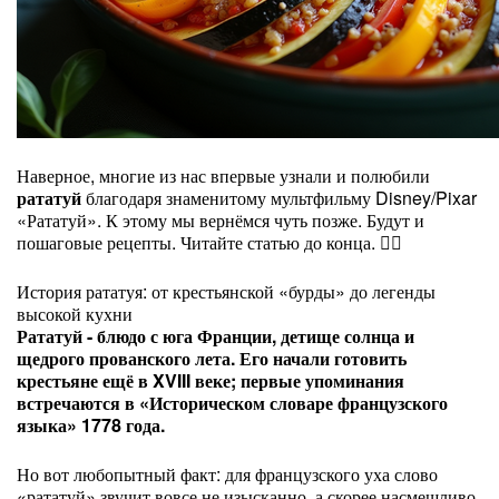
Наверное, многие из нас впервые узнали и полюбили
рататуй
благодаря знаменитому мультфильму Disney/Pixar
«Рататуй». К этому мы вернёмся чуть позже. Будут и
пошаговые рецепты. Читайте статью до конца. 👇🏻
История рататуя: от крестьянской «бурды» до легенды
высокой кухни
Рататуй - блюдо с юга Франции, детище солнца и
щедрого прованского лета. Его начали готовить
крестьяне ещё в XVIII веке; первые упоминания
встречаются в «Историческом словаре французского
языка» 1778 года.
Но вот любопытный факт: для французского уха слово
«рататуй» звучит вовсе не изысканно, а скорее насмешливо.