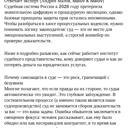
Отвечает эксперт (Андрей Малов, Malov & Malov)
Судебная система России к 2026 году претерпела
значительную цифровую и процедурную эволюцию, однако
базовые принципы защиты прав остались неизменными.
Чтобы разобраться в хаосе процессуальных кодексов, нужно
понимать логику законодателя: суд — это не место для
эмоциональных выступлений, а строгий конвейер по
проверке доказательств.
Ниже я подробно разъясню, как сейчас работает институт
судебного представительства, кому доверяют судьи и как не
потерять деньги на юридических услугах.
Почему самозащита в суде — это риск, граничащий с
безумием
Многие полагают, что если правда на их стороне, то судья
автоматически это увидит. Это глубокое заблуждение. В
состязательном процессе (а именно таким является наше
судопроизводство) суд не занимается сбором доказательств
за вас — это ваша задача. Ошибка обывателя заключается в
смещении фокуса: человек рассказывает, как ему было
обидно или как несправедлив контрагент, в то время как