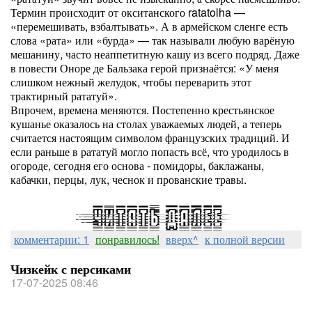
Термин происходит от окситанского ratatolha —
«перемешивать, взбалтывать». А в армейском сленге есть
слова «рата» или «бурда» — так называли любую варёную
мешанину, часто неаппетитную кашу из всего подряд. Даже
в повести Оноре де Бальзака герой признаётся: «У меня
слишком нежный желудок, чтобы переварить этот
трактирный рататуй».
Впрочем, времена меняются. Постепенно крестьянское
кушанье оказалось на столах уважаемых людей, а теперь
считается настоящим символом французских традиций. И
если раньше в рататуй могло попасть всё, что уродилось в
огороде, сегодня его основа - помидоры, баклажаны,
кабачки, перцы, лук, чеснок и прованские травы.
комментарии: 1
понравилось!
вверх^
к полной версии
Чизкейк с персиками
17-07-2025 08:46