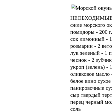
НЕОБХОДИМЫЕ
филе морского оку
помидоры - 200 г
сок лимонный - 
розмарин - 2 вет
лук зеленый - 1 
чеснок - 2 зубчик
укроп (зелень) - 
оливковое масло -
белое вино сухое 
панировочные сух
сыр твердый терты
перец черный мо
соль