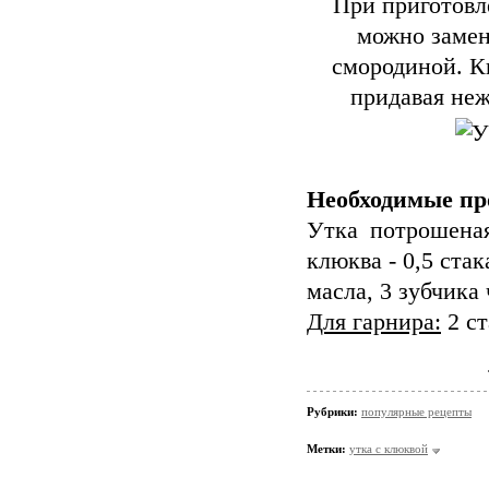
При приготовл
можно замен
смородиной. К
придавая неж
Необходимые пр
Утка потрошеная
клюква - 0,5 стака
масла, 3 зубчика 
Для гарнира:
2 ст
Рубрики:
популярные рецепты
Метки:
утка с клюквой