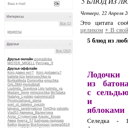
5 БЛЮД ИЗ 
Четверг, 22 Апреля 2
Интересы
-
Это цитата со
Все (1)
целиком
+
В свой
рецепты
5 блюд из лю
Друзья
-
Все (262)
Друзья онлайн
izogradinka
MISTER_MIGELL
Риточка_Л
Друзья оффлайн
Лодочки
Кого давно нет?
Кого добавить?
babeta-liza
belorusochka-ja
из батон
Bo4kaMeda
Domro4ka
emuchka
GALZIMA
Herbstblatt
Liudmila_Sceglova
Lkis
ludmila_ya
с сельдь
Madam_Irene
mimozochka
MsTataka
Natalya_Lyutsko
palomnica59
и
Provincialnaya_dama
svet_ot_dalekoi_zvezdy
яблоками
tatyana_serebryakova
TimOlya
valvallu
Vlad53
Акинина_Валентина
Алла_Студентова
Альгис_Козар
Селедка - 
Амиа
Анюта_57
Бабушка-ладушка
Бийск
браило
ВсеХорошо
галина5819