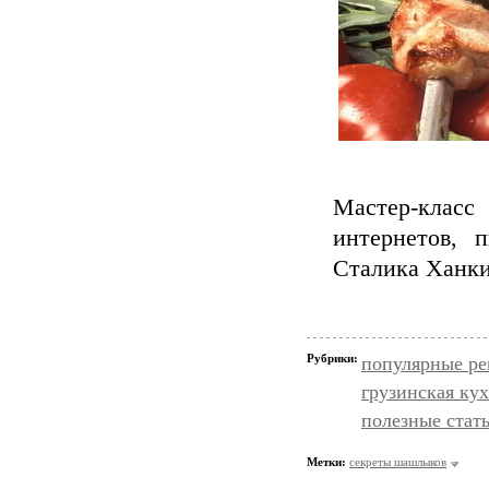
Мастер-кла
интернетов, 
Сталика Ханкиш
Рубрики:
популярные р
грузинская ку
полезные стат
Метки:
секреты шашлыков