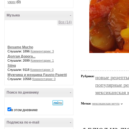
ужин
(0)
Музыка
-
Все (14)
Besame Mucho
Слушали: 1896
Комментарии: 3
Долгая Дорога...
Слушали: 2699
Комментарии: 1
Sting
Слушали: 9118
Комментарии: 0
Мужчина и женщина Fausto Papetti
Рубрики:
новые рецепт
Слушали: 10568
Комментарии: 0
популярные р
мексиканская 
Поиск по дневнику
-
Метки:
мексиканская мечта
в этом дневнике
Подписка по e-mail
-