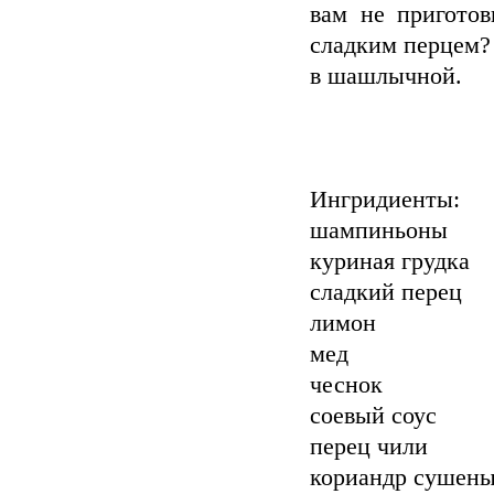
вам не пригото
сладким перцем? 
в шашлычной.
Ингридиенты:
шампиньоны
куриная грудка
сладкий перец
лимон
мед
чеснок
соевый соус
перец чили
кориандр сушен