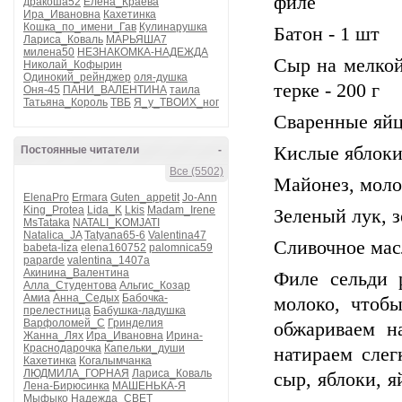
филе
дракоша52
Елена_Краева
Ира_Ивановна
Кахетинка
Кошка_по_имени_Гав
Кулинарушка
Батон - 1 шт
Лариса_Коваль
МАРЬЯША7
милена50
НЕЗНАКОМКА-НАДЕЖДА
Сыр на мелко
Николай_Кофырин
Одинокий_рейнджер
оля-душка
терке - 200 г
Оня-45
ПАНИ_ВАЛЕНТИНА
таила
Татьяна_Король
ТВБ
Я_у_ТВОИХ_ног
Сваренные яйца
Кислые яблоки 
Постоянные читатели
-
Все (5502)
Майонез, моло
ElenaPro
Ermara
Guten_appetit
Jo-Ann
King_Protea
Lida_K
Lkis
Madam_Irene
Зеленый лук, з
MsTataka
NATALI_KOMJATI
Natalica_JA
Tatyana65-6
Valentina47
Сливочное мас
babeta-liza
elena160752
palomnica59
paparde
valentina_1407a
Акинина_Валентина
Филе сельди 
Алла_Студентова
Альгис_Козар
Амиа
Анна_Седых
Бабочка-
молоко, чтобы
прелестница
Бабушка-ладушка
Варфоломей_С
Гринделия
обжариваем н
Жанна_Лях
Ира_Ивановна
Ирина-
Краснодарочка
Капельки_души
натираем слег
Кахетинка
Когалымчанка
ЛЮДМИЛА_ГОРНАЯ
Лариса_Коваль
сыр, яблоки, 
Лена-Бирюсинка
МАШЕНЬКА-Я
Мыфыко
Надежда_СВЕТ