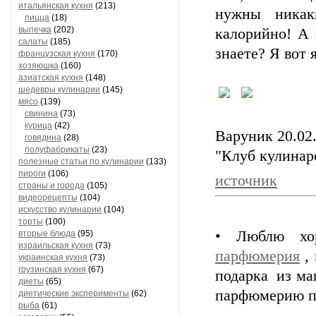
итальянская кухня
(213)
нужны никак
пицца
(18)
выпечка
(202)
калорийно! А 
салаты
(185)
знаете? Я вот я
французская кухня
(170)
хозяюшка
(160)
азиатская кухня
(148)
шедевры кулинарии
(145)
мясо
(139)
свинина
(73)
курица
(42)
Варуник 20.02.
говядина
(28)
полуфабрикаты
(23)
"Клуб кулинар
полезные статьи по кулинарии
(133)
пироги
(106)
источник
страны и города
(105)
видеорецепты
(104)
искусство кулинарии
(104)
торты
(100)
• Люблю хо
вторые блюда
(95)
израильская кухня
(73)
парфюмерия
, 
украинская кухня
(73)
грузинская кухня
(67)
подарка из ма
диеты
(65)
парфюмерию п
диетические эксперименты
(62)
рыба
(61)