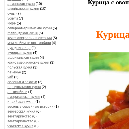
Курица с ово
армянская кухня
(10)
швейцарская кухня
(10)
супы
(7)
услуги
(7)
кофе
(5)
североамериканские кухни
(5)
Курица
голландская кухня
(5)
кухня австралии и океании
(5)
мои любимые автомобили
(4)
рукодельница
(4)
турецкая кухня
(4)
африканская кухня
(4)
южноамериканские кухни
(3)
польская кухня
(3)
печенье
(2)
чай
(2)
соленья и закатки
(2)
португальская кухня
(2)
автомобили
(1)
американская кухня
(1)
индийская кухня
(1)
весёлые семейные истории
(1)
венгерская кухня
(0)
вегетаринство
(0)
вегетарианство
(0)
узбекская кухня
(0)