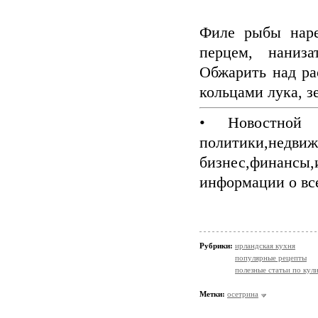
Филе рыбы наре
перцем, наниз
Обжарить над ра
кольцами лука, з
• Новостной 
политики,недви
бизнес,финанс
информации о вс
Рубрики:
ирландская кухня
популярные рецепты
полезные статьи по кул
Метки:
осетрина