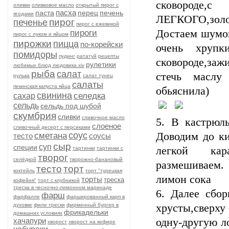
сковороде,с
оливки
оливковое масло
открытый пирог с
пасха
паста
перец
печень
ягодами
ЛЕГКОГО,золо
пирог
печенье
пирог с ежевикой
Достаем шумов
пироги
пирог с луком и яйцом
пирожки
пицца
по-корейски
очень хруп
помидоры
пудинг
рататуй
рецепты
сковороде,заж
рулетики
любимых блюд людовика xiv
рыба
салат
стечь маслу
рулька
салат тунец
салаты
пекинская капуста яйца
обьяснила)
свинина
селедка
сахар
сельдь
сельдь под шубой
скумбрия
сливки
сливочное масло
5. В кастрюл
слоеное
сливочный десерт с персиками
соус
Доводим до ки
сметана
тесто
соусы
сыр
суп
специи
легкой кар
тартинки
тартинки с
творог
селёдкой
творожно-банановый
размешиваем.
тесто
торт
коктейль
торт "турецкая
лимон сока
торты
треска
кофейня"
торт с клубникой
треска в чесночно-лимонном маринаде
6. Далее сбор
фарш
фарфалле
фаршированный карп в
духовке
филе трески
фирменный бургер в
хрусты,сверху 
фрикадельки
домашних условиях
хачапури
одну-другую л
хворост
хворост на кефире