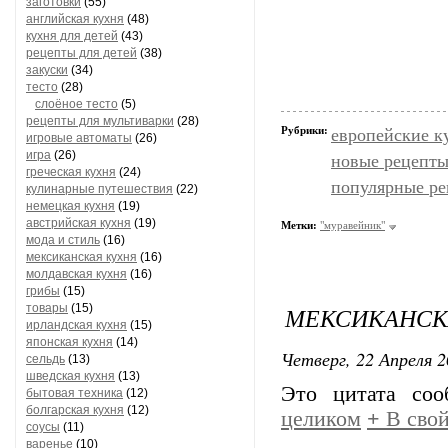
заготовки
(55)
английская кухня
(48)
кухня для детей
(43)
рецепты для детей
(38)
закуски
(34)
тесто
(28)
слоёное тесто
(5)
рецепты для мультиварки
(28)
Рубрики:
европейские к
игровые автоматы
(26)
игра
(26)
новые рецепт
греческая кухня
(24)
популярные р
кулинарные путешествия
(22)
немецкая кухня
(19)
австрийская кухня
(19)
Метки:
"муравейник"
мода и стиль
(16)
мексиканская кухня
(16)
молдавская кухня
(16)
грибы
(15)
МЕКСИКАНСК
товары
(15)
ирландская кухня
(15)
японская кухня
(14)
Четверг, 22 Апреля 2
сельдь
(13)
шведская кухня
(13)
Это цитата со
бытовая техника
(12)
болгарская кухня
(12)
целиком
+
В свой
соусы
(11)
варенье
(10)