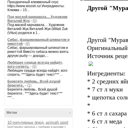
Праздничный клюквенный соус
https://www.sloosh.ru/ Ингредиенты:
Другой "Мур
Клюква – 15...
Под маской карнавала.... Художник
Виталий Жук
-
(0)
Под маской карнавала.... Художник
Виталий Жук Виталий Жук (Witali Żuk
(Vitus) родился в 1...
Другой "Мура
Сибас, фаршированный шпинатом и
рикоттой
-
(0)
Оригинальный 
Сибас, фаршированный шпинатом и
рикоттой Вместо сибаса можно взять
Источник реце
другую рыбу — дорадо,...
Любящее сердце всегда найдёт,
кого согреть.
-
(0)
Любящее сердце всегда найдёт, кого
Ингредиенты:
согреть. ***Здесь будет текст*** ...
* 2 средних яй
Берегите любовь.. Всей душой
берегите..
-
(1)
* 7 ст л муки
Берегите любовь.. Всей душой
берегите.. ***Здесь будет текст***
* щепотка сол
***...
*
* 6 ст л сахара
Метки
-
* 6 ст л меда
10 популярных блюд.
azimuth sport
beef-stеаks
cвинина с грибами в духовке с