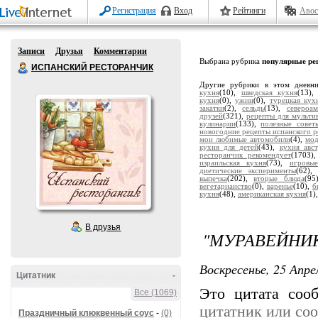
Регистрация
Вход
Рейтинги
Авос
Записи
Друзья
Комментарии
Выбрана рубрика
популярные ре
ИСПАНСКИЙ РЕСТОРАНЧИК
Другие рубрики в этом дневн
кухня
(10),
шведская кухня
(13)
кухня
(0),
ужин
(0),
турецкая кух
закатки
(2),
сельдь
(13),
североа
друзей
(321),
рецепты для мульти
кулинарии
(133),
полезные совет
новогодние рецепты испанского р
мои любимые автомобили
(4),
мод
кухня для детей
(43),
кухня авс
ресторанчик рекомендует
(1703)
израильская кухня
(73),
игровы
диетические эксперименты
(62)
выпечка
(202),
вторые блюда
(95
вегетарианство
(0),
варенье
(10),
б
кухня
(48),
американская кухня
(1)
В друзья
"МУРАВЕЙНИ
Воскресенье, 25 Апре
Цитатник
-
Это цитата со
Все (1069)
цитатник или со
Праздничный клюквенный соус
-
(0)