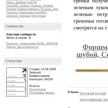
гренки получ
Нина_Зобкова
Оня-45
Осенний_романс
Пьяная_Кармен
зеленым луко
Разира
Рамина-Марина
Татьяна_Лев
Татьяна_Саксонова
гала0557
зеленью пет
наталья_ландыш
оля-душка
греночки гото
Сообщества
-
смотрятся на с
Участник сообществ
(Всего в списке: 3)
Рецепты_домохозяек
БУДЬ_ЗДОРОВ
Форшма
Радуга_женственности
шубой, С
Статистика
-
Создан: 22.06.2009
Записей:
Комментариев:
Написано: 64208
Отчеты:
Посетители
Рубрики:
русская кухня
Поисковые фразы
популярные р