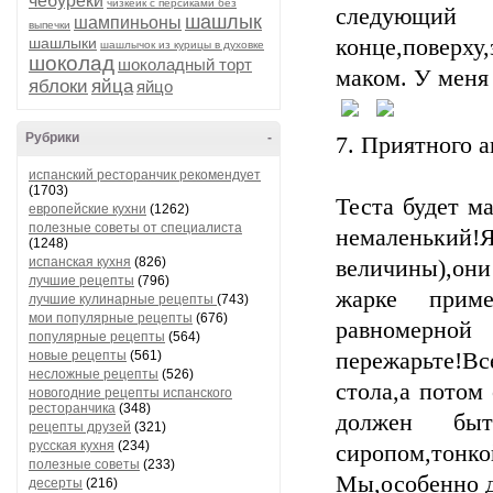
чебуреки
чизкейк с персиками без
следующий 
шашлык
шампиньоны
выпечки
шашлыки
конце,повер
шашлычок из курицы в духовке
шоколад
шоколадный торт
маком. У меня
яблоки
яйца
яйцо
Рубрики
-
7. Приятного а
испанский ресторанчик рекомендует
(1703)
Теста будет м
европейские кухни
(1262)
полезные советы от специалиста
немаленьки
(1248)
испанская кухня
(826)
величины),он
лучшие рецепты
(796)
жарке прим
лучшие кулинарные рецепты
(743)
мои популярные рецепты
(676)
равномерной
популярные рецепты
(564)
новые рецепты
(561)
пережарьте!В
несложные рецепты
(526)
стола,а потом
новогодние рецепты испанского
ресторанчика
(348)
должен бы
рецепты друзей
(321)
русская кухня
(234)
сиропом,тонко
полезные советы
(233)
Мы,особенно д
десерты
(216)