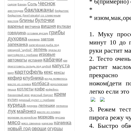
* 6(примерно) 
Чеснок
Соль
сыром
Банан
*
баклажаны
амстердам
бифштекс
бифштекс (beef-stеаks) со сливочным
* изюм,мак,ор
булочки
блины
маслом
вишня
варенье
вулкан
ветчина
грибы
говядина
1. Муку прос
готовим мусаку
духовка
завтрак
ежевика
минут 10 до п
запеканка
запечённая рыба под
зелень
руки растит м
овощной "шубой"
зразы из
игровые
картофеля с грибами
2. Тесто очен
кабачки
автоматы
испания
как
капуста
растит масл
приготовить сельдь под шубой
картофель
кекс
кексы
карп
прекрасно п
кефир
клубника
когда появилось
ножом(дети по
колбаса
масло из оливок
королевская
котлеты
кофе
пицца
кофейно-
легко если это
крем
банановый кекс
красный бархат
кулич
куриный рулет с грибами
курица
лепешки
куркума
лепнина
3. Режем тес
лук
майонез
масло из оливок
пирога режу ч
морковь
моркови по-корейски
мусака
мясо
начинка
мясо свинина
нарезка
4. Быстро обж
новый год
овощи
огурцы