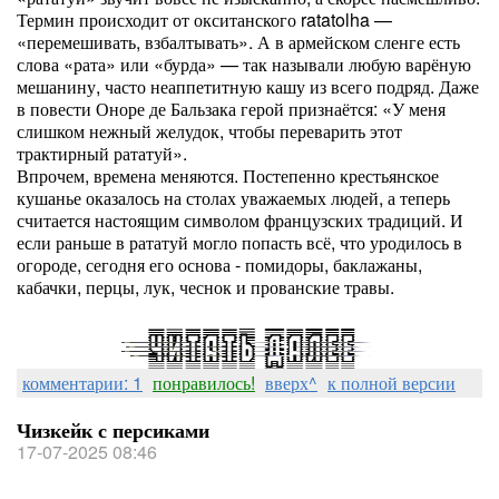
Термин происходит от окситанского ratatolha —
«перемешивать, взбалтывать». А в армейском сленге есть
слова «рата» или «бурда» — так называли любую варёную
мешанину, часто неаппетитную кашу из всего подряд. Даже
в повести Оноре де Бальзака герой признаётся: «У меня
слишком нежный желудок, чтобы переварить этот
трактирный рататуй».
Впрочем, времена меняются. Постепенно крестьянское
кушанье оказалось на столах уважаемых людей, а теперь
считается настоящим символом французских традиций. И
если раньше в рататуй могло попасть всё, что уродилось в
огороде, сегодня его основа - помидоры, баклажаны,
кабачки, перцы, лук, чеснок и прованские травы.
комментарии: 1
понравилось!
вверх^
к полной версии
Чизкейк с персиками
17-07-2025 08:46