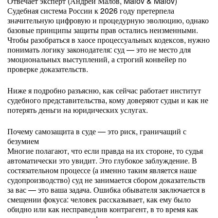
Отвечает эксперт (Андрей Малов, Malov & Malov)
Судебная система России к 2026 году претерпела
значительную цифровую и процедурную эволюцию, однако
базовые принципы защиты прав остались неизменными.
Чтобы разобраться в хаосе процессуальных кодексов, нужно
понимать логику законодателя: суд — это не место для
эмоциональных выступлений, а строгий конвейер по
проверке доказательств.
Ниже я подробно разъясню, как сейчас работает институт
судебного представительства, кому доверяют судьи и как не
потерять деньги на юридических услугах.
Почему самозащита в суде — это риск, граничащий с
безумием
Многие полагают, что если правда на их стороне, то судья
автоматически это увидит. Это глубокое заблуждение. В
состязательном процессе (а именно таким является наше
судопроизводство) суд не занимается сбором доказательств
за вас — это ваша задача. Ошибка обывателя заключается в
смещении фокуса: человек рассказывает, как ему было
обидно или как несправедлив контрагент, в то время как