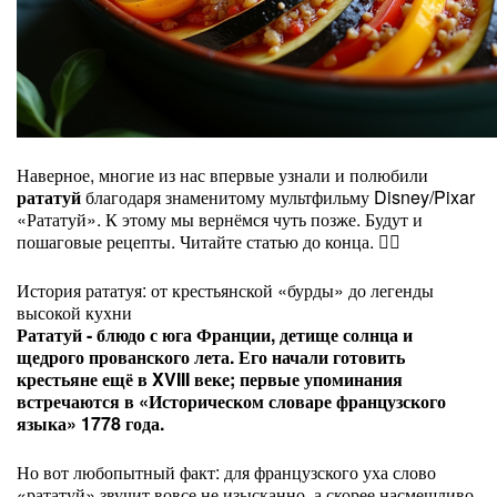
Наверное, многие из нас впервые узнали и полюбили
рататуй
благодаря знаменитому мультфильму Disney/Pixar
«Рататуй». К этому мы вернёмся чуть позже. Будут и
пошаговые рецепты. Читайте статью до конца. 👇🏻
История рататуя: от крестьянской «бурды» до легенды
высокой кухни
Рататуй - блюдо с юга Франции, детище солнца и
щедрого прованского лета. Его начали готовить
крестьяне ещё в XVIII веке; первые упоминания
встречаются в «Историческом словаре французского
языка» 1778 года.
Но вот любопытный факт: для французского уха слово
«рататуй» звучит вовсе не изысканно, а скорее насмешливо.