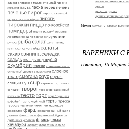
полезные советы от спе
оливки
оливковое масло
открытый пирог с
диеты
пасха
паста
перец
печень
ягодами
рецепты друзей
пирог
печенье
пирог с ежевикой
лучшие кулинарные рец
пироги
пирог с луком и яйцом
пирожки
пицца
по-корейски
Метки:
завтрак
сладкая выпечк
помидоры
пудинг
рататуй
рецепты
рулетики
любимых блюд людовика xiv
рыба
салат
рулька
салат тунец
салаты
пекинская капуста яйца
ВАРЕНИКИ С
свинина
селедка
сахар
сельдь
сельдь под шубой
Пятница, 16 Марта 2
скумбрия
сливки
сливочное масло
слоеное
сливочный десерт с персиками
соус
сметана
тесто
соусы
сыр
суп
специи
тартинки
тартинки с
творог
селёдкой
творожно-банановый
тесто
торт
коктейль
торт "турецкая
торты
треска
кофейня"
торт с клубникой
треска в чесночно-лимонном маринаде
фарш
фарфалле
фаршированный карп в
духовке
филе трески
фирменный бургер в
фрикадельки
домашних условиях
хачапури
хворост
хворост на кефире