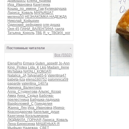
дракоша52
Елена_Краева
Ира_Ивановна
Кахетинка
Кошка_по_имени_Гав
Кулинарушка
Лариса_Коваль
МАРЬЯША7
милена50
НЕЗНАКОМКА-НАДЕЖДА
Николай_Кофырин
Одинокий_рейнджер
оля-душка
Оня-45
ПАНИ_ВАЛЕНТИНА
таила
Татьяна_Король
ТВБ
Я_у_ТВОИХ_ног
Постоянные читатели
-
Все (5502)
ElenaPro
Ermara
Guten_appetit
Jo-Ann
King_Protea
Lida_K
Lkis
Madam_Irene
MsTataka
NATALI_KOMJATI
Natalica_JA
Tatyana65-6
Valentina47
babeta-liza
elena160752
palomnica59
paparde
valentina_1407a
Акинина_Валентина
Алла_Студентова
Альгис_Козар
Амиа
Анна_Седых
Бабочка-
прелестница
Бабушка-ладушка
Варфоломей_С
Гринделия
Жанна_Лях
Ира_Ивановна
Ирина-
Краснодарочка
Капельки_души
Кахетинка
Когалымчанка
ЛЮДМИЛА_ГОРНАЯ
Лариса_Коваль
Лена-Бирюсинка
МАШЕНЬКА-Я
Мыфыко
Надежда_СВЕТ