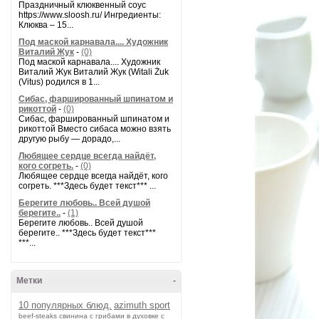
Праздничный клюквенный соус
https://www.sloosh.ru/ Ингредиенты:
Клюква – 15...
Под маской карнавала.... Художник
Виталий Жук
-
(0)
Под маской карнавала.... Художник
Виталий Жук Виталий Жук (Witali Żuk
(Vitus) родился в 1...
Сибас, фаршированный шпинатом и
рикоттой
-
(0)
Сибас, фаршированный шпинатом и
рикоттой Вместо сибаса можно взять
другую рыбу — дорадо,...
Любящее сердце всегда найдёт,
кого согреть.
-
(0)
Любящее сердце всегда найдёт, кого
согреть. ***Здесь будет текст*** ...
Берегите любовь.. Всей душой
берегите..
-
(1)
Берегите любовь.. Всей душой
берегите.. ***Здесь будет текст***
***...
Метки
-
10 популярных блюд.
azimuth sport
beef-stеаks
cвинина с грибами в духовке с