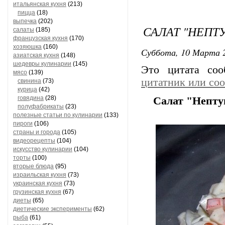
итальянская кухня
(213)
пицца
(18)
выпечка
(202)
САЛАТ "НЕПТ
салаты
(185)
французская кухня
(170)
хозяюшка
(160)
Суббота, 10 Марта 2
азиатская кухня
(148)
шедевры кулинарии
(145)
Это цитата со
мясо
(139)
цитатник или со
свинина
(73)
курица
(42)
говядина
(28)
Салат "Непту
полуфабрикаты
(23)
полезные статьи по кулинарии
(133)
пироги
(106)
страны и города
(105)
видеорецепты
(104)
искусство кулинарии
(104)
торты
(100)
вторые блюда
(95)
израильская кухня
(73)
украинская кухня
(73)
грузинская кухня
(67)
диеты
(65)
диетические эксперименты
(62)
рыба
(61)