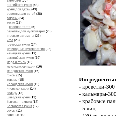
заготовки
(55)
английская кухня
(48)
кухня для детей
(43)
рецепты для детей
(38)
закуски
(34)
тесто
(28)
слоёное тесто
(5)
рецепты для мультиварки
(28)
игровые автоматы
(26)
игра
(26)
греческая кухня
(24)
кулинарные путешествия
(22)
немецкая кухня
(19)
австрийская кухня
(19)
мода и стиль
(16)
мексиканская кухня
(16)
молдавская кухня
(16)
грибы
(15)
Ингредиенты
товары
(15)
ирландская кухня
(15)
- креветки-300
японская кухня
(14)
- кальмары-300
сельдь
(13)
шведская кухня
(13)
- крабовые пал
бытовая техника
(12)
болгарская кухня
(12)
- 5 яиц
соусы
(11)
- 130 гр. крас
варенье
(10)