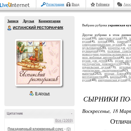
Регистрация
Вход
Рейтинги
Авос
Записи
Друзья
Комментарии
Выбрана рубрика
украинская ку
ИСПАНСКИЙ РЕСТОРАНЧИК
Другие рубрики в этом дневн
кухня
(10),
шведская кухня
(13),
ч
кухня
(4),
торты
(100),
товары
(1
североамериканские кухни
(5),
с
мультиварки
(28),
рецепты для де
кулинарии
(133),
полезные совет
новогодние рецепты испанского р
мои любимые автомобили
(4),
мод
кухня для детей
(43),
кухня авс
ресторанчик рекомендует
(1703)
израильская кухня
(73),
игровы
диетические эксперименты
(62)
выпечка
(202),
вторые блюда
(95
вегетарианство
(0),
варенье
(10),
б
кухня
(48),
американская кухня
(1)
В друзья
СЫРНИКИ ПО-
Воскресенье, 18 Март
Цитатник
-
Отличн
Все (1069)
Праздничный клюквенный соус
-
(0)