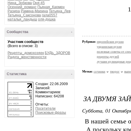
Нина_Зобкова
Оня-45
Осенний_романс
Пьяная_Кармен
1
Разира
Рамина-Марина
Татьяна_Лев
Татьяна_Саксонова
гала0557
наталья_ландыш
оля-душка
Сообщества
-
Участник сообществ
Рубрики:
европейские кухни
(Всего в списке: 3)
украинская кухня
полезные советы от спе
Рецепты_домохозяек
БУДЬ_ЗДОРОВ
рецепты друзей
Радуга_женственности
лучшие кулинарные рец
Метки:
сочники
творог
выпе
Статистика
-
Создан: 22.06.2009
Записей:
Комментариев:
ЗА ДВУМЯ ЗАЙ
Написано: 64208
Отчеты:
Посетители
Суббота, 01 Октября
Поисковые фразы
В нашей семье о
А поскольку кро