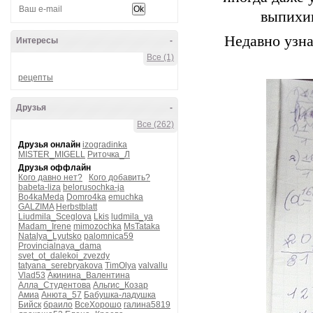
выпихив
Недавно узна
Интересы
-
Все (1)
рецепты
Друзья
-
Все (262)
Друзья онлайн
izogradinka
MISTER_MIGELL
Риточка_Л
Друзья оффлайн
Кого давно нет?
Кого добавить?
babeta-liza
belorusochka-ja
Bo4kaMeda
Domro4ka
emuchka
GALZIMA
Herbstblatt
Liudmila_Sceglova
Lkis
ludmila_ya
Madam_Irene
mimozochka
MsTataka
Natalya_Lyutsko
palomnica59
Provincialnaya_dama
svet_ot_dalekoi_zvezdy
tatyana_serebryakova
TimOlya
valvallu
Vlad53
Акинина_Валентина
Алла_Студентова
Альгис_Козар
Амиа
Анюта_57
Бабушка-ладушка
Бийск
браило
ВсеХорошо
галина5819