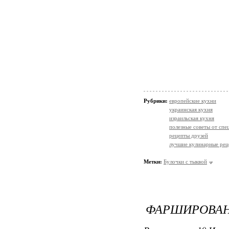
Рубрики:
европейские кухни
украинская кухня
израильская кухня
полезные советы от спе
рецепты друзей
лучшие кулинарные рец
Метки:
Булочки с тыквой
ФАРШИРОВАН