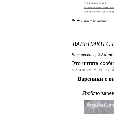
украинская кухня
полезные советы от спе
лучшие кулинарные рец
Метки:
грибы
картофель
ВАРЕНИКИ С
Воскресенье, 29 Мая 
Это цитата сооб
целиком
+
В свой
Вареники с 
Люблю варен