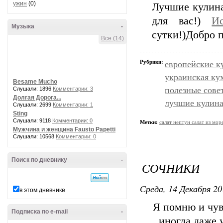
ужин
(0)
Лучшие кулинар
для вас!)
Ис
Музыка
-
сутки!)Добро п
Все (14)
Рубрики:
европейские к
украинская ку
Besame Mucho
полезные сове
Слушали: 1896
Комментарии: 3
Долгая Дорога...
лучшие кулин
Слушали: 2699
Комментарии: 1
Sting
Слушали: 9118
Комментарии: 0
Метки:
салат нептун салат из мо
Мужчина и женщина Fausto Papetti
Слушали: 10568
Комментарии: 0
Поиск по дневнику
-
СОЧНИКИ
Среда, 14 Декабря 20
в этом дневнике
Я помню и чув
Подписка по e-mail
-
иногда даже 