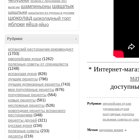
чебуреки
чизкейк с персиками без
шашлык
шампиньоны
выпечки
шашлыки
шашлычок из курицы в духовке
шоколад
шоколадный торт
яблоки
яйца
яйцо
Рубрики
-
испанский ресторанчик рекомендует
(1703)
европейские кухни
(1262)
полезные советы от специалиста
* Интернет-мага
(1248)
испанская кухня
(826)
ма
лучшие рецепты
(796)
лучшие кулинарные рецепты
(743)
доступны
мои популярные рецепты
(676)
популярные рецепты
(564)
новые рецепты
(561)
Рубрики:
европейские кухни
несложные рецепты
(526)
украинская кухня
новогодние рецепты испанского
популярные рецепты
ресторанчика
(348)
полезные советы от спе
рецепты друзей
(321)
русская кухня
(234)
Метки:
вареники вишня
полезные советы
(233)
десерты
(216)