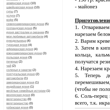
армянская кухня
(10)
- майонез
швейцарская кухня
(10)
супы
(7)
услуги
(7)
Приготовлени
кофе
(5)
североамериканские кухни
(5)
1. Отвариваем
голландская кухня
(5)
кухня австралии и океании
(5)
нарезаем бело
мои любимые автомобили
(4)
2. Варим креве
рукодельница
(4)
турецкая кухня
(4)
3. Затем в ки
африканская кухня
(4)
южноамериканские кухни
(3)
кольца, кальм
польская кухня
(3)
получатся рез
печенье
(2)
чай
(2)
4. Нарезаем к
соленья и закатки
(2)
5. Теперь д
португальская кухня
(2)
автомобили
(1)
перемешиваем
американская кухня
(1)
индийская кухня
(1)
(чтобы не поло
весёлые семейные истории
(1)
6. Соль-перец
венгерская кухня
(0)
вегетаринство
(0)
всего, т.к. ик
вегетарианство
(0)
узбекская кухня
(0)