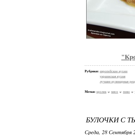
"Кро
Рубрики:
европейские кухни
украинская кухня
лучшие кулинарные рец
Метки:
кролик
мясо
пиво
БУЛОЧКИ С Т
Среда, 28 Сентября 2