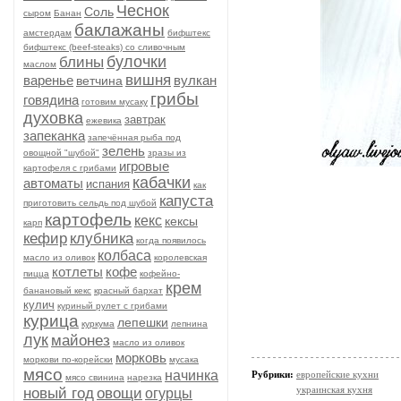
Чеснок
Соль
сыром
Банан
баклажаны
амстердам
бифштекс
бифштекс (beef-stеаks) со сливочным
булочки
блины
маслом
вишня
варенье
вулкан
ветчина
грибы
говядина
готовим мусаку
духовка
завтрак
ежевика
запеканка
запечённая рыба под
зелень
овощной "шубой"
зразы из
игровые
картофеля с грибами
кабачки
автоматы
испания
как
капуста
приготовить сельдь под шубой
картофель
кекс
кексы
карп
кефир
клубника
когда появилось
колбаса
масло из оливок
королевская
котлеты
кофе
пицца
кофейно-
крем
банановый кекс
красный бархат
кулич
куриный рулет с грибами
курица
лепешки
куркума
лепнина
лук
майонез
масло из оливок
морковь
моркови по-корейски
мусака
мясо
начинка
Рубрики:
европейские кухни
мясо свинина
нарезка
украинская кухня
новый год
овощи
огурцы