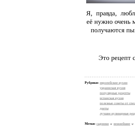
Я, правда, любл
её нужно очень 
получаются пы
Это рецепт 
Рубрики:
европейские кухни
украинская кухня
популярные рецепты
испанская кухня
полезные советы от спе
диеты
лучшие кулинарные рец
Метки:
сырники
нежнейшие