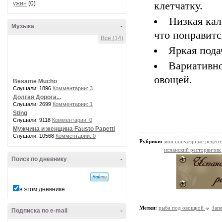
ужин
(0)
клетчатку.
Низкая кал
Музыка
-
что понравитс
Все (14)
Яркая пода
Вариативн
овощей.
Besame Mucho
Слушали: 1896
Комментарии: 3
Долгая Дорога...
Слушали: 2699
Комментарии: 1
Sting
Слушали: 9118
Комментарии: 0
Мужчина и женщина Fausto Papetti
Слушали: 10568
Комментарии: 0
Рубрики:
мои популярные рецеп
испанский ресторанчик
Поиск по дневнику
-
в этом дневнике
Метки:
рыба под овощной
Зап
Подписка по e-mail
-