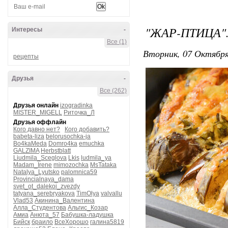
"ЖАР-ПТИЦА"
Интересы
-
Все (1)
Вторник, 07 Октября
рецепты
Друзья
-
Все (262)
Друзья онлайн
izogradinka
MISTER_MIGELL
Риточка_Л
Друзья оффлайн
Кого давно нет?
Кого добавить?
babeta-liza
belorusochka-ja
Bo4kaMeda
Domro4ka
emuchka
GALZIMA
Herbstblatt
Liudmila_Sceglova
Lkis
ludmila_ya
Madam_Irene
mimozochka
MsTataka
Natalya_Lyutsko
palomnica59
Provincialnaya_dama
svet_ot_dalekoi_zvezdy
tatyana_serebryakova
TimOlya
valvallu
Vlad53
Акинина_Валентина
Алла_Студентова
Альгис_Козар
Амиа
Анюта_57
Бабушка-ладушка
Бийск
браило
ВсеХорошо
галина5819