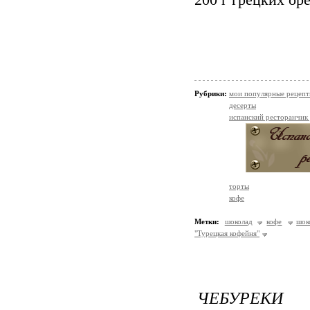
200 г грецких ор
Рубрики:
мои популярные рецеп
десерты
испанский ресторанчик
торты
кофе
Метки:
шоколад
кофе
шок
"Турецкая кофейня"
ЧЕБУРЕКИ