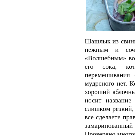
Шашлык из свини
нежным и сочн
«Волшебным» воз
его сока, ко
перемешивания 
мудреного нет. К
хороший яблочны
носит название
слишком резкий,
все сделаете пр
замаринованный с
Проверено много