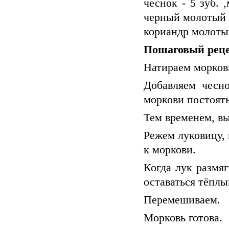
чеснок - 5 зуб. 
черный молотый п
кориандр молотый 
Пошаговый реце
Натираем морковь
Добавляем чесно
моркови постоять
Тем временем, вы
Режем луковицу, 
к моркови.
Когда лук размя
оставаться тёплы
Перемешиваем.
Морковь готова.