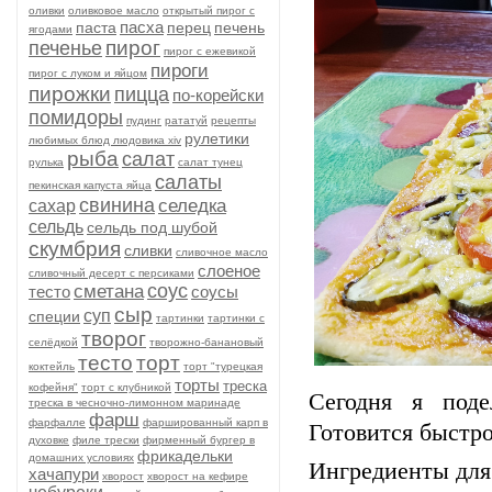
оливки
оливковое масло
открытый пирог с
пасха
паста
перец
печень
ягодами
пирог
печенье
пирог с ежевикой
пироги
пирог с луком и яйцом
пирожки
пицца
по-корейски
помидоры
пудинг
рататуй
рецепты
рулетики
любимых блюд людовика xiv
рыба
салат
рулька
салат тунец
салаты
пекинская капуста яйца
свинина
селедка
сахар
сельдь
сельдь под шубой
скумбрия
сливки
сливочное масло
слоеное
сливочный десерт с персиками
соус
сметана
тесто
соусы
сыр
суп
специи
тартинки
тартинки с
творог
селёдкой
творожно-банановый
тесто
торт
коктейль
торт "турецкая
торты
треска
кофейня"
торт с клубникой
Сегодня я под
треска в чесночно-лимонном маринаде
фарш
фарфалле
фаршированный карп в
Готовится быстро
духовке
филе трески
фирменный бургер в
фрикадельки
домашних условиях
Ингредиенты дл
хачапури
хворост
хворост на кефире