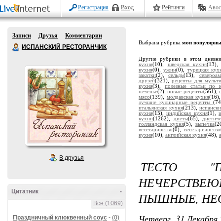
Регистрация
Вход
Рейтинги
Авос
Записи
Друзья
Комментарии
Выбрана рубрика
мои популярны
ИСПАНСКИЙ РЕСТОРАНЧИК
Другие рубрики в этом дневн
кухня
(10),
шведская кухня
(13)
кухня
(0),
ужин
(0),
турецкая кух
закатки
(2),
сельдь
(13),
североа
друзей
(321),
рецепты для мульт
кухня
(3),
полезные статьи по 
печенье
(2),
новые рецепты
(561),
мясо
(139),
молдавская кухня
(16)
лучшие кулинарные рецепты
(7
итальянская кухня
(213),
испанск
кухня
(15),
индийская кухня
(1),
кухни
(1262),
диеты
(65),
диетич
голландская кухня
(5),
выпечка
(2
вегетаринство
(0),
вегетарианство
кухня
(10),
английская кухня
(48),
В друзья
ТЕСТО "
НЕЧЕРСТВЕ
Цитатник
-
ПЫШНЫЕ, НЕ
Все (1069)
Четверг, 31 Декабря 
Праздничный клюквенный соус
-
(0)