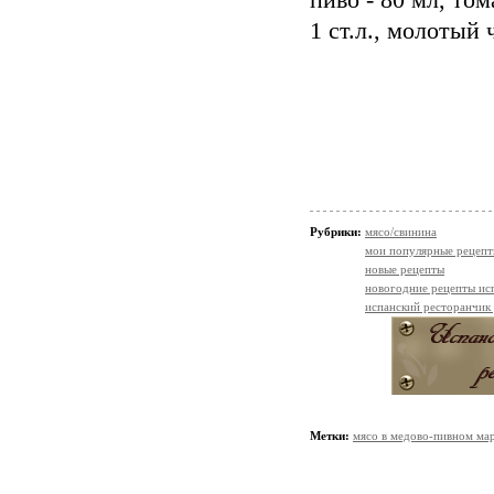
пиво - 80 мл, том
1 ст.л., молотый ч
Рубрики:
мясо/свинина
мои популярные рецеп
новые рецепты
новогодние рецепты ис
испанский ресторанчик
Метки:
мясо в медово-пивном ма