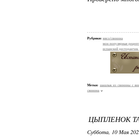
Рубрики:
мясо/свинина
мои популярные рецеп
испанский ресторанчик
Метки:
шашлык из свинины с ви
свинина
ЦЫПЛЕНОК ТА
Суббота, 10 Мая 202