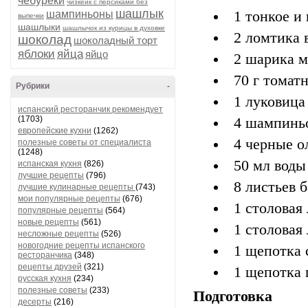
чебуреки
чизкейк с персиками без
шашлык
шампиньоны
1 тонкое и
выпечки
шашлыки
шашлычок из курицы в духовке
2 ломтика 
шоколад
шоколадный торт
яблоки
яйца
яйцо
2 шарика 
70 г томат
Рубрики
-
1 луковица
испанский ресторанчик рекомендует
(1703)
4 шампинь
европейские кухни
(1262)
4 черные о
полезные советы от специалиста
(1248)
50 мл воды
испанская кухня
(826)
лучшие рецепты
(796)
8 листьев 
лучшие кулинарные рецепты
(743)
мои популярные рецепты
(676)
1 столовая
популярные рецепты
(564)
новые рецепты
(561)
1 столовая
несложные рецепты
(526)
новогодние рецепты испанского
1 щепотка 
ресторанчика
(348)
рецепты друзей
(321)
1 щепотка 
русская кухня
(234)
полезные советы
(233)
Подготовка
десерты
(216)