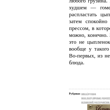
любого грузина.
худшем — гоме
распластать цып
затем спокойно
прессом, в котор
можно, конечно. 
это не цыпленок
вообще у такого
Во-первых, из не
блюда.
Рубрики:
мясо/курица
мои популярные рецеп
испанский ресторанчик