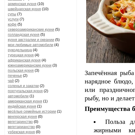
армянская кухня
(10)
швейцарская кухня
(10)
супы
(7)
услуги
(7)
кофе
(5)
североамериканские кухни
(5)
голландская кухня
(5)
кухня австралии и океании
(5)
мои любимые автомобили
(4)
рукодельница
(4)
турецкая кухня
(4)
африканская кухня
(4)
южноамериканские кухни
(3)
польская кухня
(3)
Запечённая рыба
печенье
(2)
нарядное блюдо,
чай
(2)
соленья и закатки
(2)
или празднично
португальская кухня
(2)
автомобили
(1)
рыбу, но и делае
американская кухня
(1)
индийская кухня
(1)
Преимущества 
весёлые семейные истории
(1)
венгерская кухня
(0)
Польза д
вегетаринство
(0)
вегетарианство
(0)
жирными ки
узбекская кухня
(0)