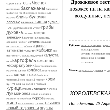
Дрожжевое тест
Чеснок
Соль
сыром
Банан
баклажаны
похожее ни на ка
амстердам
бифштекс
бифштекс (beef-stеаks) со сливочным
воздушные, не
булочки
блины
маслом
вишня
варенье
вулкан
ветчина
грибы
говядина
готовим мусаку
духовка
завтрак
ежевика
запеканка
запечённая рыба под
зелень
овощной "шубой"
зразы из
игровые
Рубрики:
мои популярные рецеп
картофеля с грибами
кабачки
новые рецепты
автоматы
испания
как
лучшие кулинарные рец
капуста
приготовить сельдь под шубой
несложные рецепты
картофель
кекс
кексы
карп
хозяюшка
кефир
клубника
когда появилось
колбаса
Метки:
пирожки из духовки
пи
масло из оливок
королевская
котлеты
кофе
пицца
кофейно-
крем
банановый кекс
красный бархат
кулич
куриный рулет с грибами
курица
лепешки
куркума
лепнина
КОРОЛЕВСКА
лук
майонез
масло из оливок
морковь
моркови по-корейски
мусака
Понедельник, 20 Апре
мясо
начинка
мясо свинина
нарезка
новый год
овощи
огурцы