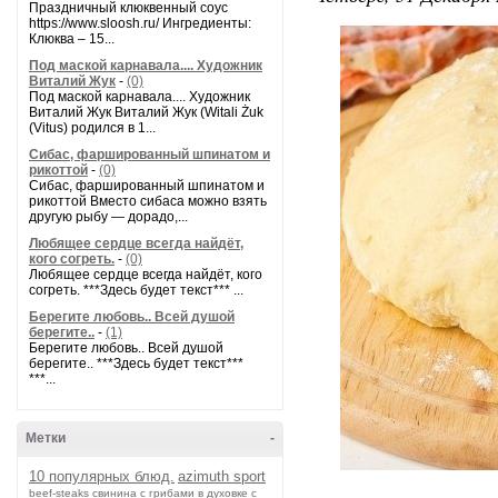
Праздничный клюквенный соус
https://www.sloosh.ru/ Ингредиенты:
Клюква – 15...
Под маской карнавала.... Художник
Виталий Жук
-
(0)
Под маской карнавала.... Художник
Виталий Жук Виталий Жук (Witali Żuk
(Vitus) родился в 1...
Сибас, фаршированный шпинатом и
рикоттой
-
(0)
Сибас, фаршированный шпинатом и
рикоттой Вместо сибаса можно взять
другую рыбу — дорадо,...
Любящее сердце всегда найдёт,
кого согреть.
-
(0)
Любящее сердце всегда найдёт, кого
согреть. ***Здесь будет текст*** ...
Берегите любовь.. Всей душой
берегите..
-
(1)
Берегите любовь.. Всей душой
берегите.. ***Здесь будет текст***
***...
Метки
-
10 популярных блюд.
azimuth sport
beef-stеаks
cвинина с грибами в духовке с