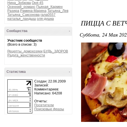
Нина_Зобкова
Оня-45
Осенний_романс
Пьяная_Кармен
Разира
Рамина-Марина
Татьяна_Лев
Татьяна_Саксонова
гала0557
наталья_ландыш
оля-душка
ПИЦЦА С ВЕ
Сообщества
-
Суббота, 24 Мая 202
Участник сообществ
(Всего в списке: 3)
Рецепты_домохозяек
БУДЬ_ЗДОРОВ
Радуга_женственности
Статистика
-
Создан: 22.06.2009
Записей:
Комментариев:
Написано: 64208
Отчеты:
Посетители
Поисковые фразы