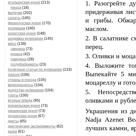
Разогрейте д
итальянская кухня
(213)
пицца
(18)
придерживая лис
выпечка
(202)
салаты
(185)
и грибы. Обжар
французская кухня
(170)
маслом.
хозяюшка
(160)
азиатская кухня
(148)
В салатнике с
шедевры кулинарии
(145)
мясо
(139)
перец.
свинина
(73)
курица
(42)
Оливки и моца
говядина
(28)
Выложите то
полуфабрикаты
(23)
полезные статьи по кулинарии
(133)
Выпекайте 5 мин
пироги
(106)
страны и города
(105)
моцареллу и гото
видеорецепты
(104)
искусство кулинарии
(104)
Непосредст
торты
(100)
оливками и рубл
вторые блюда
(95)
израильская кухня
(73)
Украшения из ди
украинская кухня
(73)
грузинская кухня
(67)
Nadja Azenet B
диеты
(65)
диетические эксперименты
(62)
лучших камни, я
рыба
(61)