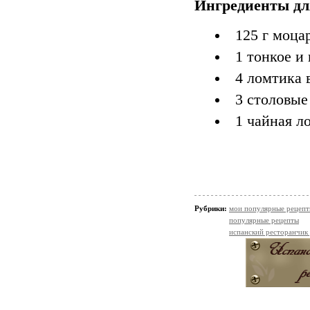
Ингредиенты д
125 г моца
1 тонкое и
4 ломтика 
3 столовые
1 чайная л
Рубрики:
мои популярные рецеп
популярные рецепты
испанский ресторанчик