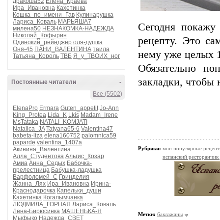
дракоша52
Елена_Краева
Ира_Ивановна
Кахетинка
Кошка_по_имени_Гав
Кулинарушка
Лариса_Коваль
МАРЬЯША7
Сегодня покажу
милена50
НЕЗНАКОМКА-НАДЕЖДА
Николай_Кофырин
рецепту. Это са
Одинокий_рейнджер
оля-душка
Оня-45
ПАНИ_ВАЛЕНТИНА
таила
нему уже целых 1
Татьяна_Король
ТВБ
Я_у_ТВОИХ_ног
Обязательно по
закладки, чтобы 
Постоянные читатели
-
Все (5502)
ElenaPro
Ermara
Guten_appetit
Jo-Ann
King_Protea
Lida_K
Lkis
Madam_Irene
MsTataka
NATALI_KOMJATI
Natalica_JA
Tatyana65-6
Valentina47
babeta-liza
elena160752
palomnica59
paparde
valentina_1407a
Рубрики:
мои популярные рецеп
Акинина_Валентина
Алла_Студентова
Альгис_Козар
испанский ресторанчик
Амиа
Анна_Седых
Бабочка-
прелестница
Бабушка-ладушка
Варфоломей_С
Гринделия
Жанна_Лях
Ира_Ивановна
Ирина-
Краснодарочка
Капельки_души
Кахетинка
Когалымчанка
ЛЮДМИЛА_ГОРНАЯ
Лариса_Коваль
Лена-Бирюсинка
МАШЕНЬКА-Я
Метки:
баклажаны
Мыфыко
Надежда_СВЕТ