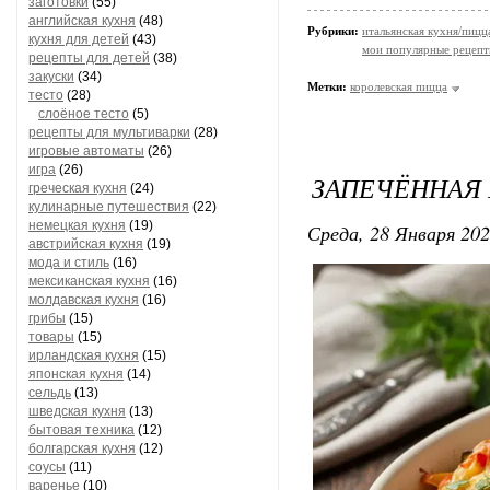
заготовки
(55)
английская кухня
(48)
Рубрики:
итальянская кухня/пицц
кухня для детей
(43)
мои популярные рецеп
рецепты для детей
(38)
закуски
(34)
Метки:
королевская пицца
тесто
(28)
слоёное тесто
(5)
рецепты для мультиварки
(28)
игровые автоматы
(26)
игра
(26)
ЗАПЕЧЁННАЯ
греческая кухня
(24)
кулинарные путешествия
(22)
немецкая кухня
(19)
Среда, 28 Января 202
австрийская кухня
(19)
мода и стиль
(16)
мексиканская кухня
(16)
молдавская кухня
(16)
грибы
(15)
товары
(15)
ирландская кухня
(15)
японская кухня
(14)
сельдь
(13)
шведская кухня
(13)
бытовая техника
(12)
болгарская кухня
(12)
соусы
(11)
варенье
(10)