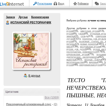
Регистрация
Вход
Рейтинги
Авос
Записи
Друзья
Комментарии
Выбрана рубрика
лучшие кулина
ИСПАНСКИЙ РЕСТОРАНЧИК
Другие рубрики в этом дневн
кухня
(10),
шведская кухня
(13)
кухня
(0),
ужин
(0),
турецкая кух
закатки
(2),
сельдь
(13),
североа
друзей
(321),
рецепты для мульт
кухня
(3),
полезные статьи по 
печенье
(2),
новые рецепты
(561),
мясо
(139),
молдавская кухня
(16)
кухня для детей
(43),
кухня авс
ресторанчик рекомендует
(1703)
израильская кухня
(73),
игровы
диетические эксперименты
(62)
выпечка
(202),
вторые блюда
(95
вегетарианство
(0),
варенье
(10),
б
кухня
(48),
американская кухня
(1)
В друзья
ТЕСТО "
НЕЧЕРСТВЕ
Цитатник
-
ПЫШНЫЕ, НЕ
Все (1069)
Четверг, 31 Декабря 
Праздничный клюквенный соус
-
(0)