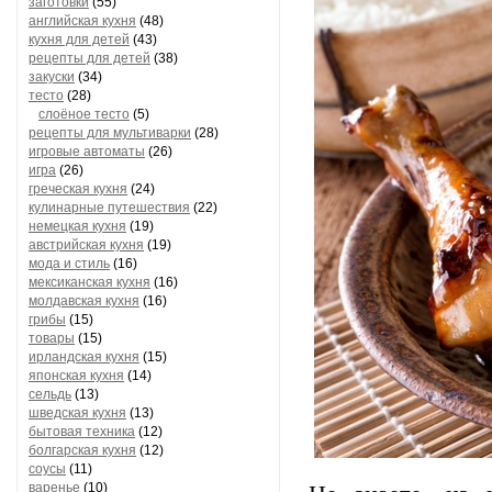
заготовки
(55)
английская кухня
(48)
кухня для детей
(43)
рецепты для детей
(38)
закуски
(34)
тесто
(28)
слоёное тесто
(5)
рецепты для мультиварки
(28)
игровые автоматы
(26)
игра
(26)
греческая кухня
(24)
кулинарные путешествия
(22)
немецкая кухня
(19)
австрийская кухня
(19)
мода и стиль
(16)
мексиканская кухня
(16)
молдавская кухня
(16)
грибы
(15)
товары
(15)
ирландская кухня
(15)
японская кухня
(14)
сельдь
(13)
шведская кухня
(13)
бытовая техника
(12)
болгарская кухня
(12)
соусы
(11)
варенье
(10)