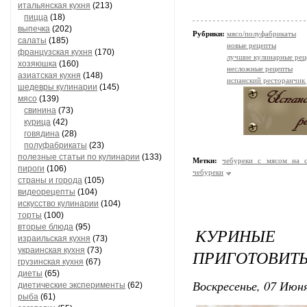
итальянская кухня
(213)
пицца
(18)
выпечка
(202)
Рубрики:
мясо/полуфабрикаты
салаты
(185)
новые рецепты
французская кухня
(170)
лучшие кулинарные рец
хозяюшка
(160)
несложные рецепты
азиатская кухня
(148)
испанский ресторанчик
шедевры кулинарии
(145)
мясо
(139)
свинина
(73)
курица
(42)
говядина
(28)
полуфабрикаты
(23)
полезные статьи по кулинарии
(133)
Метки:
чебуреки с мясом на с
пироги
(106)
чебуреки
страны и города
(105)
видеорецепты
(104)
искусство кулинарии
(104)
торты
(100)
вторые блюда
(95)
КУРИНЫЕ
израильская кухня
(73)
украинская кухня
(73)
ПРИГОТОВИТ
грузинская кухня
(67)
диеты
(65)
Воскресенье, 07 Июня
диетические эксперименты
(62)
рыба
(61)