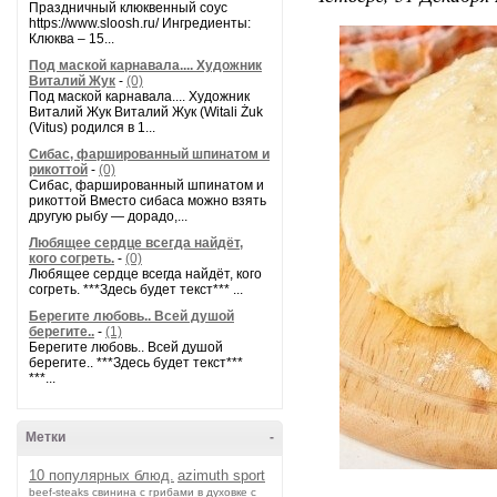
Праздничный клюквенный соус
https://www.sloosh.ru/ Ингредиенты:
Клюква – 15...
Под маской карнавала.... Художник
Виталий Жук
-
(0)
Под маской карнавала.... Художник
Виталий Жук Виталий Жук (Witali Żuk
(Vitus) родился в 1...
Сибас, фаршированный шпинатом и
рикоттой
-
(0)
Сибас, фаршированный шпинатом и
рикоттой Вместо сибаса можно взять
другую рыбу — дорадо,...
Любящее сердце всегда найдёт,
кого согреть.
-
(0)
Любящее сердце всегда найдёт, кого
согреть. ***Здесь будет текст*** ...
Берегите любовь.. Всей душой
берегите..
-
(1)
Берегите любовь.. Всей душой
берегите.. ***Здесь будет текст***
***...
Метки
-
10 популярных блюд.
azimuth sport
beef-stеаks
cвинина с грибами в духовке с