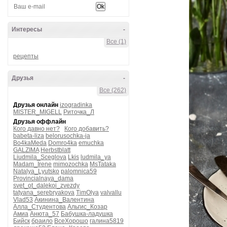
Интересы
-
Все (1)
рецепты
Друзья
-
Все (262)
Друзья онлайн
izogradinka
MISTER_MIGELL
Риточка_Л
Друзья оффлайн
Кого давно нет?
Кого добавить?
babeta-liza
belorusochka-ja
Bo4kaMeda
Domro4ka
emuchka
GALZIMA
Herbstblatt
Liudmila_Sceglova
Lkis
ludmila_ya
Madam_Irene
mimozochka
MsTataka
Natalya_Lyutsko
palomnica59
Provincialnaya_dama
svet_ot_dalekoi_zvezdy
tatyana_serebryakova
TimOlya
valvallu
Vlad53
Акинина_Валентина
Алла_Студентова
Альгис_Козар
Амиа
Анюта_57
Бабушка-ладушка
Бийск
браило
ВсеХорошо
галина5819