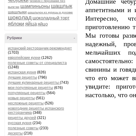
чебуреки
Домашние чебур
чизкейк с персиками без
шашлык
шампиньоны
выпечки
аппетитными и и
шашлыки
шашлычок из курицы в духовке
шоколад
Интересно, ч
шоколадный торт
яблоки
яйца
яйцо
приготовлению т
Мы готовы разв
Рубрики
-
надежный, про
испанский ресторанчик рекомендует
мельчайших по
(1703)
европейские кухни
(1262)
самостоятельно
полезные советы от специалиста
(1248)
свинины и говяд
испанская кухня
(826)
что его может 
лучшие рецепты
(796)
лучшие кулинарные рецепты
(743)
увидите: приго
мои популярные рецепты
(676)
популярные рецепты
(564)
настолько, что о
новые рецепты
(561)
несложные рецепты
(526)
новогодние рецепты испанского
ресторанчика
(348)
рецепты друзей
(321)
русская кухня
(234)
полезные советы
(233)
десерты
(216)