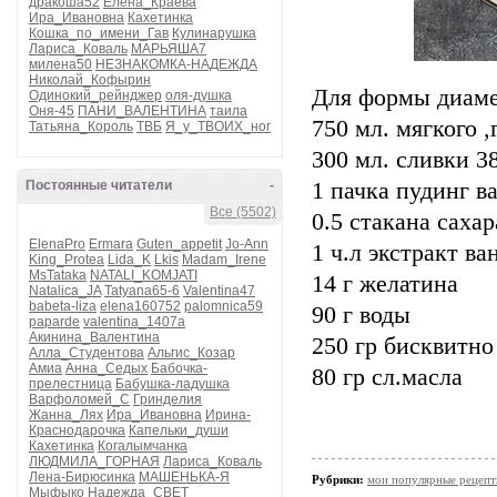
дракоша52
Елена_Краева
Ира_Ивановна
Кахетинка
Кошка_по_имени_Гав
Кулинарушка
Лариса_Коваль
МАРЬЯША7
милена50
НЕЗНАКОМКА-НАДЕЖДА
Николай_Кофырин
Для формы диаме
Одинокий_рейнджер
оля-душка
Оня-45
ПАНИ_ВАЛЕНТИНА
таила
750 мл. мягкого ,
Татьяна_Король
ТВБ
Я_у_ТВОИХ_ног
300 мл. сливки 
Постоянные читатели
-
1 пачка пудинг в
Все (5502)
0.5 стакана сахар
ElenaPro
Ermara
Guten_appetit
Jo-Ann
1 ч.л экстракт ва
King_Protea
Lida_K
Lkis
Madam_Irene
MsTataka
NATALI_KOMJATI
14 г желатина
Natalica_JA
Tatyana65-6
Valentina47
babeta-liza
elena160752
palomnica59
90 г воды
paparde
valentina_1407a
Акинина_Валентина
250 гр бисквитно 
Алла_Студентова
Альгис_Козар
Амиа
Анна_Седых
Бабочка-
80 гр сл.масла
прелестница
Бабушка-ладушка
Варфоломей_С
Гринделия
Жанна_Лях
Ира_Ивановна
Ирина-
Краснодарочка
Капельки_души
Кахетинка
Когалымчанка
ЛЮДМИЛА_ГОРНАЯ
Лариса_Коваль
Лена-Бирюсинка
МАШЕНЬКА-Я
Рубрики:
мои популярные рецеп
Мыфыко
Надежда_СВЕТ