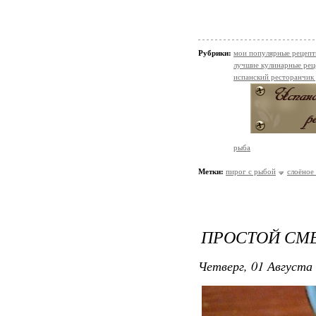
Рубрики:
мои популярные рецеп
лучшие кулинарные рец
испанский ресторанчик
рыба
Метки:
пирог с рыбой
слоёное
ПРОСТОЙ СМ
Четверг, 01 Августа 