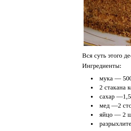
Вся суть этого д
Ингредиенты:
мука — 500
2 стакана 
сахар —1,5
мед —2 ст
яйцо — 2 
разрыхлите