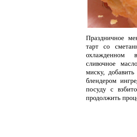
Праздничное ме
тарт со сметан
охлажденном в
сливочное масл
миску, добавить
блендером ингр
посуду с взбит
продолжить проце