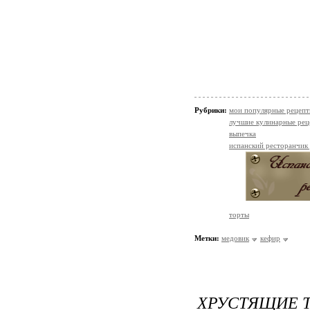
Рубрики:
мои популярные рецеп
лучшие кулинарные рец
выпечка
испанский ресторанчик
торты
Метки:
медовик
кефир
ХРУСТЯЩИЕ 