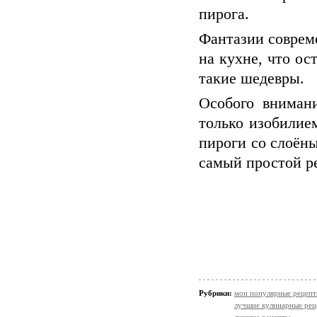
пирога.
Фантазии совреме
на кухне, что ос
такие шедевры.
Особого вниман
только изобилие
пироги со слоёны
самый простой ре
Рубрики:
мои популярные рецеп
лучшие кулинарные рец