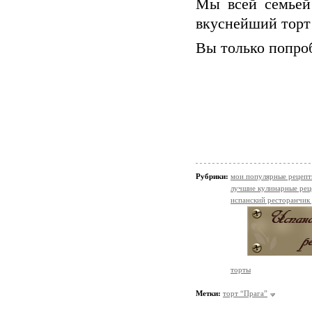
Мы всей семьей 
вкуснейший торт 
Вы только попроб
Рубрики:
мои популярные рецеп
лучшие кулинарные рец
испанский ресторанчик
торты
Метки:
торт “Прага”