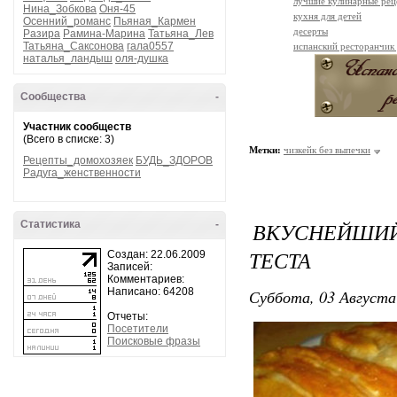
лучшие кулинарные рец
Нина_Зобкова
Оня-45
кухня для детей
Осенний_романс
Пьяная_Кармен
десерты
Разира
Рамина-Марина
Татьяна_Лев
Татьяна_Саксонова
гала0557
испанский ресторанчик
наталья_ландыш
оля-душка
Сообщества
-
Участник сообществ
(Всего в списке: 3)
Метки:
чизкейк без выпечки
Рецепты_домохозяек
БУДЬ_ЗДОРОВ
Радуга_женственности
ВКУСНЕЙШИЙ
Статистика
-
ТЕСТА
Создан: 22.06.2009
Записей:
Комментариев:
Написано: 64208
Суббота, 03 Августа
Отчеты:
Посетители
Поисковые фразы