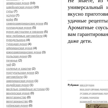
Не знаете, из 
армянская кухня
(10)
универсальный 
швейцарская кухня
(10)
супы
(7)
вкусно приготови
услуги
(7)
кофе
(5)
удачные рецепты
североамериканские кухни
(5)
Ароматные соусы
голландская кухня
(5)
кухня австралии и океании
(5)
вам гарантирован
мои любимые автомобили
(4)
даже дети.
рукодельница
(4)
турецкая кухня
(4)
африканская кухня
(4)
южноамериканские кухни
(3)
польская кухня
(3)
печенье
(2)
чай
(2)
соленья и закатки
(2)
португальская кухня
(2)
автомобили
(1)
американская кухня
(1)
индийская кухня
(1)
Рубрики:
мясо/курица
весёлые семейные истории
(1)
мои популярные рецеп
венгерская кухня
(0)
лучшие кулинарные рец
вегетаринство
(0)
лучшие рецепты
вегетарианство
(0)
испанский ресторанчик
узбекская кухня
(0)