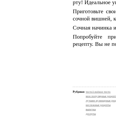
рту! Идеальное у
Приготовьте сво
сочной вишней, 
Сочная начинка 
Попробуйте при
рецепту. Вы не п
Рубрики:
тесто/слоёное тесто
мои популярные рецеп
лучшие кулинарные рец
несложные рецепты
выпечка
десерты