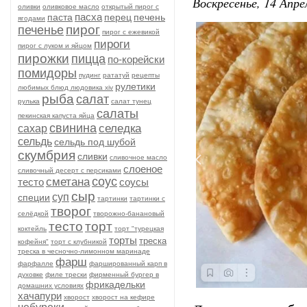
Воскресенье, 14 Апре
оливки
оливковое масло
открытый пирог с
пасха
паста
перец
печень
ягодами
пирог
печенье
пирог с ежевикой
пироги
пирог с луком и яйцом
пирожки
пицца
по-корейски
помидоры
пудинг
рататуй
рецепты
рулетики
любимых блюд людовика xiv
рыба
салат
рулька
салат тунец
салаты
пекинская капуста яйца
свинина
селедка
сахар
сельдь
сельдь под шубой
скумбрия
сливки
сливочное масло
слоеное
сливочный десерт с персиками
соус
сметана
тесто
соусы
сыр
суп
специи
тартинки
тартинки с
творог
селёдкой
творожно-банановый
тесто
торт
коктейль
торт "турецкая
торты
треска
кофейня"
торт с клубникой
треска в чесночно-лимонном маринаде
фарш
фарфалле
фаршированный карп в
духовке
филе трески
фирменный бургер в
фрикадельки
домашних условиях
хачапури
хворост
хворост на кефире