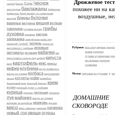
Дрожжевое тест
Чеснок
Соль
сыром
Банан
баклажаны
похожее ни на ка
амстердам
бифштекс
бифштекс (beef-stеаks) со сливочным
воздушные, не
булочки
блины
маслом
вишня
варенье
вулкан
ветчина
грибы
говядина
готовим мусаку
духовка
завтрак
ежевика
запеканка
запечённая рыба под
зелень
овощной "шубой"
зразы из
игровые
Рубрики:
мои популярные рецеп
картофеля с грибами
кабачки
новые рецепты
автоматы
испания
как
лучшие кулинарные рец
капуста
приготовить сельдь под шубой
несложные рецепты
картофель
кекс
кексы
карп
хозяюшка
кефир
клубника
когда появилось
колбаса
Метки:
пирожки из духовки
пи
масло из оливок
королевская
котлеты
кофе
пицца
кофейно-
крем
банановый кекс
красный бархат
кулич
куриный рулет с грибами
курица
лепешки
куркума
лепнина
ДОМАШНИЕ
лук
майонез
масло из оливок
морковь
СКОВОРОДЕ
моркови по-корейски
мусака
мясо
начинка
мясо свинина
нарезка
новый год
овощи
огурцы