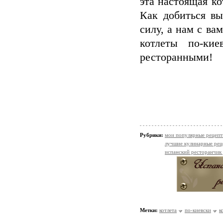
эта настоящая ко
Как добиться в
силу, а нам с ва
котлеты по-ки
ресторанными!
Рубрики:
мои популярные рецеп
лучшие кулинарные рец
испанский ресторанчик
Метки:
котлета
по-киевски
к