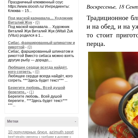
Праздничный клюквенный соус
Воскресенье, 18 Сент
https://www.sloosh.ru/ Ингредиенты:
Клюква – 15...
Традиционное блю
Под маской карнавала.... Художник
Виталий Жук
-
(0)
и на обед, и на 
Под маской карнавала.... Художник
Виталий Жук Виталий Жук (Witali Żuk
то стоит пригот
(Vitus) родился в 1...
перца.
Сибас, фаршированный шпинатом и
рикоттой
-
(0)
Сибас, фаршированный шпинатом и
рикоттой Вместо сибаса можно взять
другую рыбу — дорадо,...
Любящее сердце всегда найдёт,
кого согреть.
-
(0)
Любящее сердце всегда найдёт, кого
согреть. ***Здесь будет текст*** ...
Берегите любовь.. Всей душой
берегите..
-
(1)
Берегите любовь.. Всей душой
берегите.. ***Здесь будет текст***
***...
Метки
-
10 популярных блюд.
azimuth sport
beef-stеаks
cвинина с грибами в духовке с