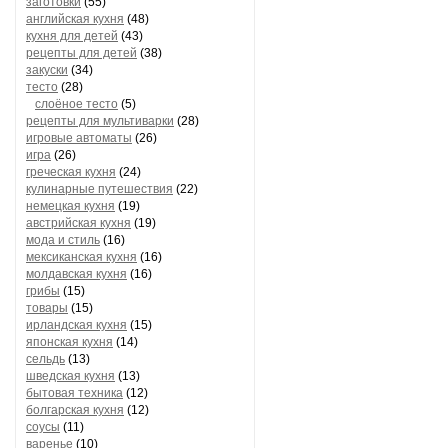
заготовки
(55)
английская кухня
(48)
кухня для детей
(43)
рецепты для детей
(38)
закуски
(34)
тесто
(28)
слоёное тесто
(5)
рецепты для мультиварки
(28)
игровые автоматы
(26)
игра
(26)
греческая кухня
(24)
кулинарные путешествия
(22)
немецкая кухня
(19)
австрийская кухня
(19)
мода и стиль
(16)
мексиканская кухня
(16)
молдавская кухня
(16)
грибы
(15)
товары
(15)
ирландская кухня
(15)
японская кухня
(14)
сельдь
(13)
шведская кухня
(13)
бытовая техника
(12)
болгарская кухня
(12)
соусы
(11)
варенье
(10)