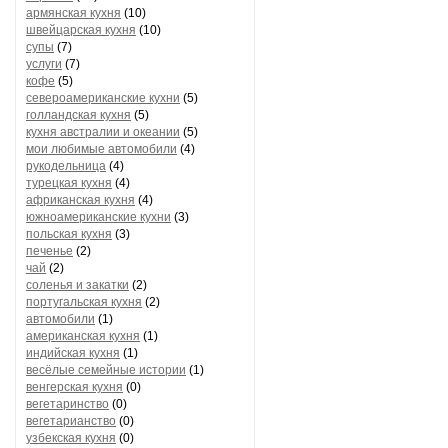
армянская кухня
(10)
швейцарская кухня
(10)
супы
(7)
услуги
(7)
кофе
(5)
североамериканские кухни
(5)
голландская кухня
(5)
кухня австралии и океании
(5)
мои любимые автомобили
(4)
рукодельница
(4)
турецкая кухня
(4)
африканская кухня
(4)
южноамериканские кухни
(3)
польская кухня
(3)
печенье
(2)
чай
(2)
соленья и закатки
(2)
португальская кухня
(2)
автомобили
(1)
американская кухня
(1)
индийская кухня
(1)
весёлые семейные истории
(1)
венгерская кухня
(0)
вегетаринство
(0)
вегетарианство
(0)
узбекская кухня
(0)