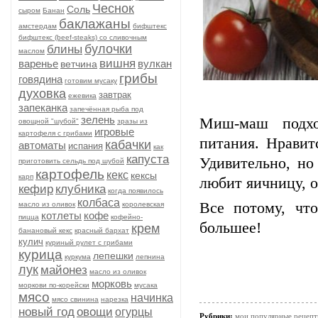
Чеснок
Соль
сыром
Банан
баклажаны
амстердам
бифштекс
бифштекс (beef-stеаks) со сливочным
булочки
блины
маслом
вишня
варенье
вулкан
ветчина
грибы
говядина
готовим мусаку
духовка
завтрак
ежевика
запеканка
запечённая рыба под
зелень
Миш-маш подхо
овощной "шубой"
зразы из
игровые
картофеля с грибами
питания. Нравит
кабачки
автоматы
испания
как
капуста
Удивительно, но
приготовить сельдь под шубой
картофель
кекс
кексы
карп
любит яичницу, о
кефир
клубника
когда появилось
колбаса
Все потому, чт
масло из оливок
королевская
котлеты
кофе
пицца
кофейно-
большее!
крем
банановый кекс
красный бархат
кулич
куриный рулет с грибами
курица
лепешки
куркума
лепнина
лук
майонез
масло из оливок
морковь
моркови по-корейски
мусака
мясо
начинка
мясо свинина
нарезка
новый год
овощи
огурцы
Рубрики:
мои популярные рецеп