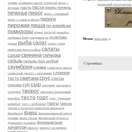
оливки
оливковое масло
открытый пирог с
испанский ресторанчик
пасха
паста
перец
печень
ягодами
пирог
печенье
пирог с ежевикой
пироги
пирог с луком и яйцом
пирожки
пицца
по-корейски
помидоры
пудинг
рататуй
рецепты
рулетики
любимых блюд людовика xiv
Метки:
миш-маш
рыба
салат
рулька
салат тунец
салаты
пекинская капуста яйца
свинина
селедка
сахар
сельдь
сельдь под шубой
Страницы:
скумбрия
сливки
сливочное масло
слоеное
сливочный десерт с персиками
соус
сметана
тесто
соусы
сыр
суп
специи
тартинки
тартинки с
творог
селёдкой
творожно-банановый
тесто
торт
коктейль
торт "турецкая
торты
треска
кофейня"
торт с клубникой
треска в чесночно-лимонном маринаде
фарш
фарфалле
фаршированный карп в
духовке
филе трески
фирменный бургер в
фрикадельки
домашних условиях
хачапури
хворост
хворост на кефире