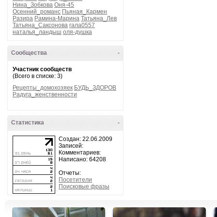
Нина_Зобкова
Оня-45
Осенний_романс
Пьяная_Кармен
Разира
Рамина-Марина
Татьяна_Лев
Татьяна_Саксонова
гала0557
наталья_ландыш
оля-душка
Сообщества
-
Участник сообществ
(Всего в списке: 3)
Рецепты_домохозяек
БУДЬ_ЗДОРОВ
Радуга_женственности
Статистика
-
Создан: 22.06.2009
Записей:
Комментариев:
Написано: 64208
Отчеты:
Посетители
Поисковые фразы