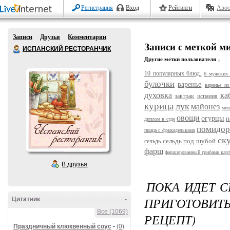
Регистрация
Вход
Рейтинги
Авос
Записи
Друзья
Комментарии
Записи с меткой 
ИСПАНСКИЙ РЕСТОРАНЧИК
Другие метки пользователя ↓
10 популярных блюд.
6 мужских 
булочки
варенье
варенье из
духовка
ка
завтрак
испания
курица
лук
майонез
ми
овощи
огурцы
п
диплом в суде
помидо
пицца с фрикадельками
ск
сельдь под шубой
сельдь
фарш
фаршированный грибами кар
В друзья
ПОКА ИДЕТ С
ПРИГОТОВИ
Цитатник
-
Все (1069)
РЕЦЕПТ)
Праздничный клюквенный соус
-
(0)