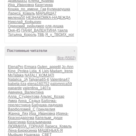
дракоша52
Елена_Краева
Ира_Ивановна
Кахетинка
Кошка_по_имени_Гав
Кулинарушка
Лариса_Коваль
МАРЬЯША7
милена50
НЕЗНАКОМКА-НАДЕЖДА
Николай_Кофырин
Одинокий_рейнджер
оля-душка
Оня-45
ПАНИ_ВАЛЕНТИНА
таила
Татьяна_Король
ТВБ
Я_у_ТВОИХ_ног
Постоянные читатели
-
Все (5502)
ElenaPro
Ermara
Guten_appetit
Jo-Ann
King_Protea
Lida_K
Lkis
Madam_Irene
MsTataka
NATALI_KOMJATI
Natalica_JA
Tatyana65-6
Valentina47
babeta-liza
elena160752
palomnica59
paparde
valentina_1407a
Акинина_Валентина
Алла_Студентова
Альгис_Козар
Амиа
Анна_Седых
Бабочка-
прелестница
Бабушка-ладушка
Варфоломей_С
Гринделия
Жанна_Лях
Ира_Ивановна
Ирина-
Краснодарочка
Капельки_души
Кахетинка
Когалымчанка
ЛЮДМИЛА_ГОРНАЯ
Лариса_Коваль
Лена-Бирюсинка
МАШЕНЬКА-Я
Мыфыко
Надежда_СВЕТ