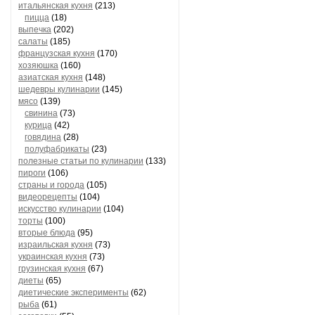
итальянская кухня
(213)
пицца
(18)
выпечка
(202)
салаты
(185)
французская кухня
(170)
хозяюшка
(160)
азиатская кухня
(148)
шедевры кулинарии
(145)
мясо
(139)
свинина
(73)
курица
(42)
говядина
(28)
полуфабрикаты
(23)
полезные статьи по кулинарии
(133)
пироги
(106)
страны и города
(105)
видеорецепты
(104)
искусство кулинарии
(104)
торты
(100)
вторые блюда
(95)
израильская кухня
(73)
украинская кухня
(73)
грузинская кухня
(67)
диеты
(65)
диетические эксперименты
(62)
рыба
(61)