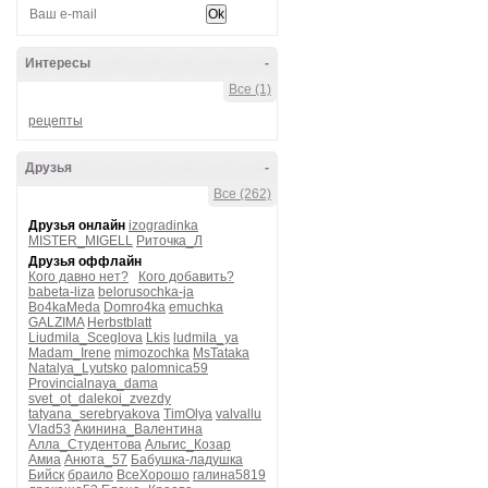
Интересы
-
Все (1)
рецепты
Друзья
-
Все (262)
Друзья онлайн
izogradinka
MISTER_MIGELL
Риточка_Л
Друзья оффлайн
Кого давно нет?
Кого добавить?
babeta-liza
belorusochka-ja
Bo4kaMeda
Domro4ka
emuchka
GALZIMA
Herbstblatt
Liudmila_Sceglova
Lkis
ludmila_ya
Madam_Irene
mimozochka
MsTataka
Natalya_Lyutsko
palomnica59
Provincialnaya_dama
svet_ot_dalekoi_zvezdy
tatyana_serebryakova
TimOlya
valvallu
Vlad53
Акинина_Валентина
Алла_Студентова
Альгис_Козар
Амиа
Анюта_57
Бабушка-ладушка
Бийск
браило
ВсеХорошо
галина5819