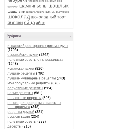
чебуреки
чизкейк с персиками без
шашлык
шампиньоны
выпечки
шашлыки
шашлычок из курицы в духовке
шоколад
шоколадный торт
яблоки
яйца
яйцо
Рубрики
-
испанский ресторанчик рекомендует
(1703)
европейские кухни
(1262)
полезные советы от специалиста
(1248)
испанская кухня
(826)
лучшие рецепты
(796)
лучшие кулинарные рецепты
(743)
мои популярные рецепты
(676)
популярные рецепты
(564)
новые рецепты
(561)
несложные рецепты
(526)
новогодние рецепты испанского
ресторанчика
(348)
рецепты друзей
(321)
русская кухня
(234)
полезные советы
(233)
десерты
(216)