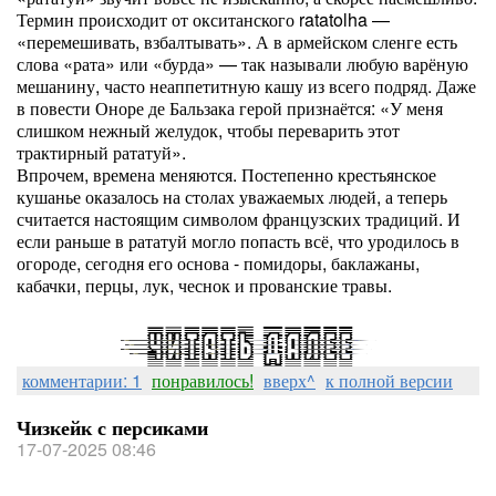
Термин происходит от окситанского ratatolha —
«перемешивать, взбалтывать». А в армейском сленге есть
слова «рата» или «бурда» — так называли любую варёную
мешанину, часто неаппетитную кашу из всего подряд. Даже
в повести Оноре де Бальзака герой признаётся: «У меня
слишком нежный желудок, чтобы переварить этот
трактирный рататуй».
Впрочем, времена меняются. Постепенно крестьянское
кушанье оказалось на столах уважаемых людей, а теперь
считается настоящим символом французских традиций. И
если раньше в рататуй могло попасть всё, что уродилось в
огороде, сегодня его основа - помидоры, баклажаны,
кабачки, перцы, лук, чеснок и прованские травы.
комментарии: 1
понравилось!
вверх^
к полной версии
Чизкейк с персиками
17-07-2025 08:46