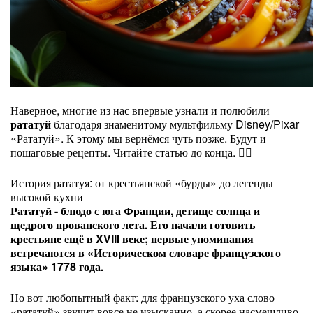
Наверное, многие из нас впервые узнали и полюбили
рататуй
благодаря знаменитому мультфильму Disney/Pixar
«Рататуй». К этому мы вернёмся чуть позже. Будут и
пошаговые рецепты. Читайте статью до конца. 👇🏻
История рататуя: от крестьянской «бурды» до легенды
высокой кухни
Рататуй - блюдо с юга Франции, детище солнца и
щедрого прованского лета. Его начали готовить
крестьяне ещё в XVIII веке; первые упоминания
встречаются в «Историческом словаре французского
языка» 1778 года.
Но вот любопытный факт: для французского уха слово
«рататуй» звучит вовсе не изысканно, а скорее насмешливо.