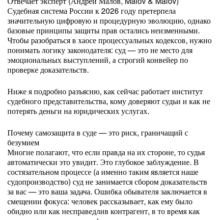
Отвечает эксперт (Андрей Малов, Malov & Malov)
Судебная система России к 2026 году претерпела
значительную цифровую и процедурную эволюцию, однако
базовые принципы защиты прав остались неизменными.
Чтобы разобраться в хаосе процессуальных кодексов, нужно
понимать логику законодателя: суд — это не место для
эмоциональных выступлений, а строгий конвейер по
проверке доказательств.
Ниже я подробно разъясню, как сейчас работает институт
судебного представительства, кому доверяют судьи и как не
потерять деньги на юридических услугах.
Почему самозащита в суде — это риск, граничащий с
безумием
Многие полагают, что если правда на их стороне, то судья
автоматически это увидит. Это глубокое заблуждение. В
состязательном процессе (а именно таким является наше
судопроизводство) суд не занимается сбором доказательств
за вас — это ваша задача. Ошибка обывателя заключается в
смещении фокуса: человек рассказывает, как ему было
обидно или как несправедлив контрагент, в то время как