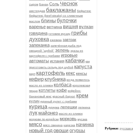
Чеснок
Соль
сыром
Банан
баклажаны
амстердам
бифштекс
бифштекс (beef-stеаks) со сливочным
булочки
блины
маслом
вишня
варенье
вулкан
ветчина
грибы
говядина
готовим мусаку
духовка
завтрак
ежевика
запеканка
запечённая рыба под
зелень
овощной "шубой"
зразы из
игровые
картофеля с грибами
кабачки
автоматы
испания
как
капуста
приготовить сельдь под шубой
картофель
кекс
кексы
карп
кефир
клубника
когда появилось
колбаса
масло из оливок
королевская
котлеты
кофе
пицца
кофейно-
крем
банановый кекс
красный бархат
кулич
куриный рулет с грибами
курица
лепешки
куркума
лепнина
лук
майонез
масло из оливок
морковь
моркови по-корейски
мусака
мясо
начинка
мясо свинина
нарезка
Рубрики:
русская 
новый год
овощи
огурцы