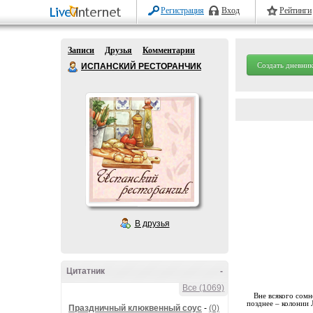
Регистрация
Вход
Рейтинги
Записи
Друзья
Комментарии
Создать дневник
ИСПАНСКИЙ РЕСТОРАНЧИК
В друзья
Цитатник
-
Все (1069)
Вне всякого сомн
позднее – колонии
Праздничный клюквенный соус
-
(0)