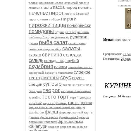
популярн
оливки
оливковое масло
открытый пирог с
испански
пасха
паста
перец
печень
ягодами
пирог
печенье
пирог с ежевикой
пироги
пирог с луком и яйцом
пирожки
пицца
по-корейски
помидоры
пудинг
рататуй
рецепты
рулетики
любимых блюд людовика xiv
Метки:
пирожки
рыба
салат
рулька
салат тунец
салаты
пекинская капуста яйца
свинина
селедка
сахар
Процитировано
21 раз
Понравилось:
21 поль
сельдь
сельдь под шубой
скумбрия
сливки
сливочное масло
слоеное
сливочный десерт с персиками
соус
сметана
тесто
соусы
КУРИН
сыр
суп
специи
тартинки
тартинки с
творог
селёдкой
творожно-банановый
тесто
торт
Вторник, 14 Авгус
коктейль
торт "турецкая
торты
треска
кофейня"
торт с клубникой
треска в чесночно-лимонном маринаде
фарш
фарфалле
фаршированный карп в
духовке
филе трески
фирменный бургер в
фрикадельки
домашних условиях
хачапури
хворост
хворост на кефире