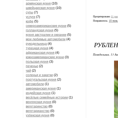
армянская кухня
(10)
швейцарская кухня
(10)
супы
(7)
услуги
(7)
Процитировано
11 раз
Понравилось:
15 поль
кофе
(5)
североамериканские кухни
(5)
голландская кухня
(5)
кухня австралии и океании
(5)
мои любимые автомобили
(4)
РУБЛЕН
рукодельница
(4)
турецкая кухня
(4)
африканская кухня
(4)
Понедельник, 13 Ав
южноамериканские кухни
(3)
польская кухня
(3)
печенье
(2)
чай
(2)
соленья и закатки
(2)
португальская кухня
(2)
автомобили
(1)
американская кухня
(1)
индийская кухня
(1)
весёлые семейные истории
(1)
венгерская кухня
(0)
вегетаринство
(0)
вегетарианство
(0)
узбекская кухня
(0)