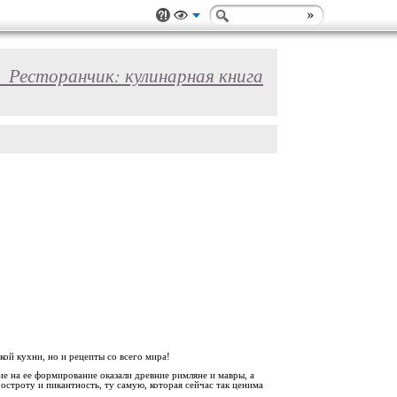
_Ресторанчик: кулинарная книга
ой кухни, но и рецепты со всего мира!
е на ее формирование оказали древние римляне и мавры, а
строту и пикантность, ту самую, которая сейчас так ценима