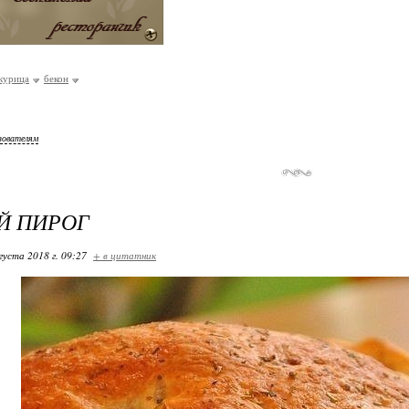
курица
бекон
зователям
Й ПИРОГ
густа 2018 г. 09:27
+ в цитатник