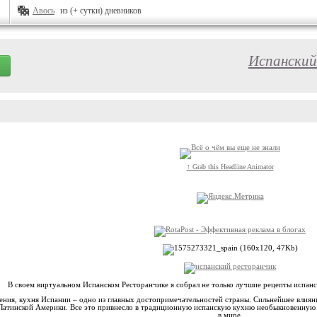
Авось
из (+ сутки) дневников
Испанский
↑ Grab this Headline Animator
В своем виртуальном Испанском Ресторанчике я собрал не только лучшие рецепты испанск
ения, кухня Испании – одно из главных достопримечательностей страны. Сильнейшее влияни
 Латинской Америки. Все это привнесло в традиционную испанскую кухню необыкновенную о
в мире.