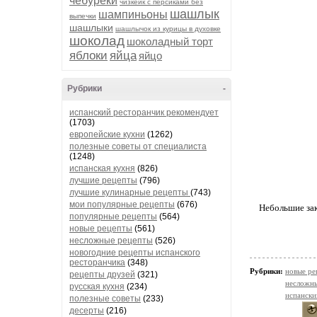
чебуреки
чизкейк с персиками без
шашлык
шампиньоны
выпечки
шашлыки
шашлычок из курицы в духовке
шоколад
шоколадный торт
яблоки
яйца
яйцо
Рубрики
-
испанский ресторанчик рекомендует
(1703)
европейские кухни
(1262)
полезные советы от специалиста
(1248)
испанская кухня
(826)
лучшие рецепты
(796)
лучшие кулинарные рецепты
(743)
мои популярные рецепты
(676)
Небольшие зак
популярные рецепты
(564)
новые рецепты
(561)
несложные рецепты
(526)
новогодние рецепты испанского
ресторанчика
(348)
Рубрики:
новые ре
рецепты друзей
(321)
несложн
русская кухня
(234)
испански
полезные советы
(233)
десерты
(216)