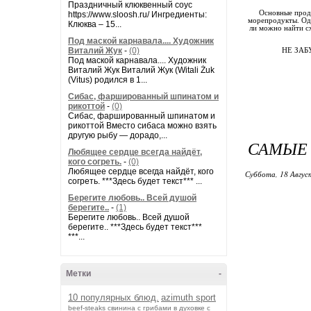
Праздничный клюквенный соус
Основные проду
https://www.sloosh.ru/ Ингредиенты:
морепродукты. Одн
Клюква – 15...
ли можно найти с
Под маской карнавала.... Художник
Виталий Жук
-
(0)
НЕ ЗАБ
Под маской карнавала.... Художник
Виталий Жук Виталий Жук (Witali Żuk
(Vitus) родился в 1...
Сибас, фаршированный шпинатом и
рикоттой
-
(0)
Сибас, фаршированный шпинатом и
рикоттой Вместо сибаса можно взять
другую рыбу — дорадо,...
САМЫЕ
Любящее сердце всегда найдёт,
кого согреть.
-
(0)
Любящее сердце всегда найдёт, кого
Суббота, 18 Авгус
согреть. ***Здесь будет текст*** ...
Берегите любовь.. Всей душой
берегите..
-
(1)
Берегите любовь.. Всей душой
берегите.. ***Здесь будет текст***
***...
Метки
-
10 популярных блюд.
azimuth sport
beef-stеаks
cвинина с грибами в духовке с