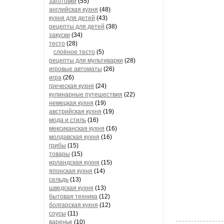
заготовки
(55)
английская кухня
(48)
кухня для детей
(43)
рецепты для детей
(38)
закуски
(34)
тесто
(28)
слоёное тесто
(5)
рецепты для мультиварки
(28)
игровые автоматы
(26)
игра
(26)
греческая кухня
(24)
кулинарные путешествия
(22)
немецкая кухня
(19)
австрийская кухня
(19)
мода и стиль
(16)
мексиканская кухня
(16)
молдавская кухня
(16)
грибы
(15)
товары
(15)
ирландская кухня
(15)
японская кухня
(14)
сельдь
(13)
шведская кухня
(13)
бытовая техника
(12)
болгарская кухня
(12)
соусы
(11)
варенье
(10)