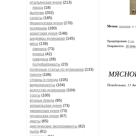
итальянская кухня
(213)
пицца
(18)
выпечка
(202)
салаты
(185)
французская кухня
(170)
Метки:
шашлык
хозяюшка
(160)
азиатская кухня
(148)
шедевры кулинарии
(145)
Процитировано
8 раз
мясо
(139)
Понравилось:
16 поль
свинина
(73)
курица
(42)
говядина
(28)
полуфабрикаты
(23)
полезные статьи по кулинарии
(133)
МЯСНО
пироги
(106)
страны и города
(105)
Понедельник, 13 Ав
видеорецепты
(104)
искусство кулинарии
(104)
торты
(100)
вторые блюда
(95)
израильская кухня
(73)
украинская кухня
(73)
грузинская кухня
(67)
диеты
(65)
диетические эксперименты
(62)
рыба
(61)