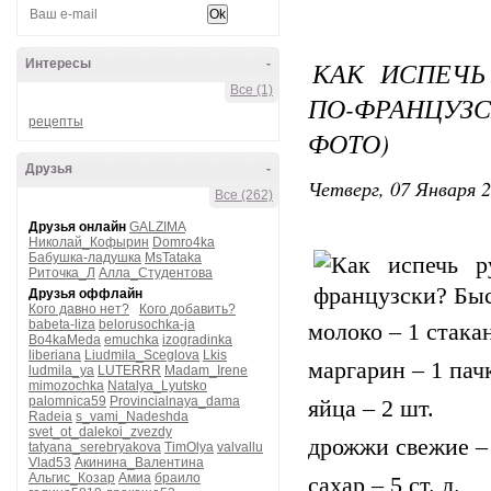
КАК ИСПЕЧЬ
Интересы
-
Все (1)
ПО-ФРАНЦУЗ
рецепты
ФОТО)
Друзья
-
Четверг, 07 Января 2
Все (262)
Друзья онлайн
GALZIMA
Николай_Кофырин
Domro4ka
Бабушка-ладушка
MsTataka
Риточка_Л
Алла_Студентова
Друзья оффлайн
Кого давно нет?
Кого добавить?
babeta-liza
belorusochka-ja
молоко – 1 стака
Bo4kaMeda
emuchka
izogradinka
liberiana
Liudmila_Sceglova
Lkis
маргарин – 1 пач
ludmila_ya
LUTERRR
Madam_Irene
mimozochka
Natalya_Lyutsko
palomnica59
Provincialnaya_dama
яйца – 2 шт.
Radeia
s_vami_Nadeshda
svet_ot_dalekoi_zvezdy
дрожжи свежие – 
tatyana_serebryakova
TimOlya
valvallu
Vlad53
Акинина_Валентина
Альгис_Козар
Амиа
браило
сахар – 5 ст. л.