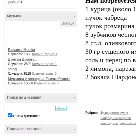
Нам потребуетс
ужин
(0)
1 курица (около 
пучок чабреца
Музыка
-
Все (14)
пучок розмарина
8 зубчиков чесно
8 ст.л. оливковог
Besame Mucho
30 гр сушеного 
Слушали: 1896
Комментарии: 3
соль и перец по 
Долгая Дорога...
Слушали: 2699
Комментарии: 1
2 лимона, нарез
Sting
Слушали: 9118
Комментарии: 0
2 бокала Шардон
Мужчина и женщина Fausto Papetti
Слушали: 10568
Комментарии: 0
Поиск по дневнику
-
Рубрики:
французская кухня
в этом дневнике
популярные рецепты
новогодние рецепты ис
Подписка по e-mail
-