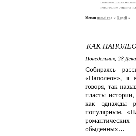
полезные статьи по кул
новогодние рецепты ис
Метки:
новый год
5 идей
КАК НАПОЛЕО
Понедельник, 28 Дека
Собираясь рас
«Наполеон», я 
говоря, так назы
пласты истории,
как однажды р
популярным. «Н
романтически
обыденных…