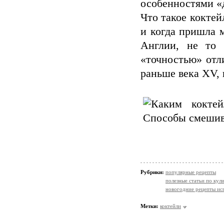
особенностями «
Что такое коктей
и когда пришла 
Англии, не то
«точностью» отл
раньше века XV, 
Рубрики:
популярные рецепты
полезные статьи по кул
новогодние рецепты ис
Метки:
коктейли