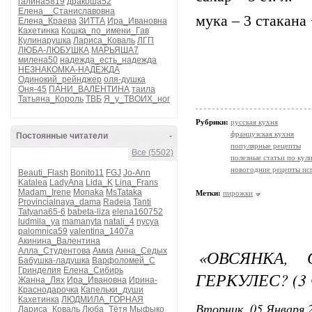
галина5819
дракоша52
Елена__Станиславовна
мука – 3 стакана
Елена_Краева
ЗИТТА
Ира_Ивановна
Кахетинка
Кошка_по_имени_Гав
Кулинарушка
Лариса_Коваль
ЛГП
ЛЮБА-ЛЮБУШКА
МАРЬЯША7
милена50
надежда_есть_надежда
НЕЗНАКОМКА-НАДЕЖДА
Одинокий_рейнджер
оля-душка
Оня-45
ПАНИ_ВАЛЕНТИНА
таила
Татьяна_Король
ТВБ
Я_у_ТВОИХ_ног
Рубрики:
русская кухня
французская кухня
Постоянные читатели
-
популярные рецепты
Все (5502)
полезные статьи по кул
новогодние рецепты ис
Beauti_Flash
Bonito11
FGJ
Jo-Ann
Katalea
LadyAna
Lida_K
Lina_Frans
Madam_Irene
Monaka
MsTataka
Метки:
пирожки
Provincialnaya_dama
Radeia
Tanti
Tatyana65-6
babeta-liza
elena160752
ludmila_ya
mamanyta
natali_4
nycya
palomnica59
valentina_1407a
Акинина_Валентина
«ОВСЯНКА, 
Алла_Студентова
Амиа
Анна_Седых
Бабушка-ладушка
Варфоломей_С
Гринделия
Елена_Сибирь
ГЕРКУЛЕС? (3
Жанна_Лях
Ира_Ивановна
Ирина-
Краснодарочка
Капельки_души
Кахетинка
ЛЮДМИЛА_ГОРНАЯ
Вторник, 05 Января 2
Лариса_Коваль
Люба_Тётя
Мыфыко