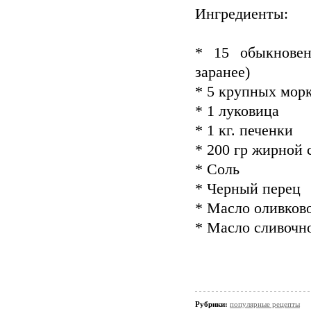
Ингредиенты:
* 15 обыкновен
заранее)
* 5 крупных мор
* 1 луковица
* 1 кг. печенки
* 200 гр жирной
* Соль
* Черный перец
* Масло оливков
* Масло сливочн
Рубрики:
популярные рецепты