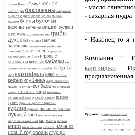
Чеснок
Соль
сыром
Банан
- масло сливочно
баклажаны
амстердам
бифштекс
- сахарная пудра
бифштекс (beef-stеаks) со сливочным
булочки
блины
маслом
вишня
варенье
вулкан
ветчина
грибы
говядина
готовим мусаку
• Наконец-то я 
духовка
завтрак
ежевика
запеканка
запечённая рыба под
зелень
овощной "шубой"
зразы из
игровые
Компания " 
картофеля с грибами
кабачки
автоматы
испания
как
картриджи
Ирвин
капуста
приготовить сельдь под шубой
картофель
кекс
кексы
предназначенная 
карп
кефир
клубника
когда появилось
колбаса
масло из оливок
королевская
котлеты
кофе
пицца
кофейно-
крем
банановый кекс
красный бархат
кулич
куриный рулет с грибами
курица
лепешки
куркума
лепнина
лук
майонез
Рубрики:
французская кухня
масло из оливок
популярные рецепты
морковь
моркови по-корейски
мусака
полезные советы
мясо
начинка
мясо свинина
нарезка
новогодние рецепты ис
новый год
овощи
огурцы