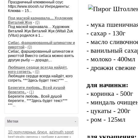
Праздничный клюквенный соус
https://www.sloosh.ru/ Ингредиенты:
Клюква – 15...
Под маской карнавала.... Художник
Виталий Жук
-
(0)
- мука пшеничная
Под маской карнавала.... Художник
Виталий Жук Виталий Жук (Witali Żuk
- сахар - 130г
(Vitus) родился в 1...
- масло сливочное
Сибас, фаршированный шпинатом и
рикоттой
-
(0)
- ванильный саха
Сибас, фаршированный шпинатом и
рикоттой Вместо сибаса можно взять
- молоко - 400мл
другую рыбу — дорадо,...
- дрожжи свежие 
Любящее сердце всегда найдёт,
кого согреть.
-
(0)
Любящее сердце всегда найдёт, кого
согреть. ***Здесь будет текст*** ...
для начинки:
Берегите любовь.. Всей душой
берегите..
-
(1)
- коринка - 500г
Берегите любовь.. Всей душой
берегите.. ***Здесь будет текст***
- миндаль очище
***...
- цукаты - 200г
- ром - 125мл
Метки
-
10 популярных блюд.
azimuth sport
для украшения:
beef-stеаks
cвинина с грибами в духовке с