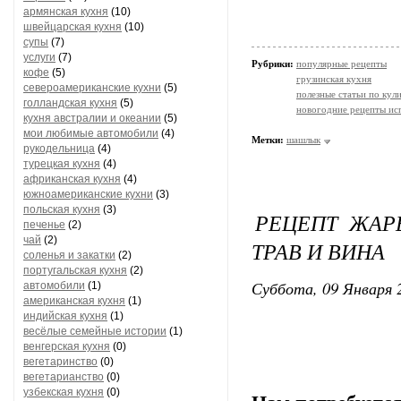
армянская кухня
(10)
швейцарская кухня
(10)
супы
(7)
услуги
(7)
Рубрики:
популярные рецепты
кофе
(5)
грузинская кухня
североамериканские кухни
(5)
полезные статьи по кул
голландская кухня
(5)
новогодние рецепты ис
кухня австралии и океании
(5)
мои любимые автомобили
(4)
Метки:
шашлык
рукодельница
(4)
турецкая кухня
(4)
африканская кухня
(4)
южноамериканские кухни
(3)
польская кухня
(3)
РЕЦЕПТ ЖАР
печенье
(2)
чай
(2)
ТРАВ И ВИНА
соленья и закатки
(2)
португальская кухня
(2)
Суббота, 09 Января 2
автомобили
(1)
американская кухня
(1)
индийская кухня
(1)
весёлые семейные истории
(1)
венгерская кухня
(0)
вегетаринство
(0)
вегетарианство
(0)
узбекская кухня
(0)