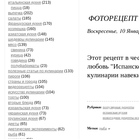
итальянская кухня
(213)
пицца
(18)
выпечка
(202)
ФОТОРЕЦЕПТ 
салаты
(185)
французская кухня
(170)
Воскресенье, 10 Янва
хозяюшка
(160)
азиатская кухня
(148)
шедевры кулинарии
(145)
мясо
(139)
свинина
(73)
курица
(42)
Этот рецепт в че
говядина
(28)
любовь "Испанск
полуфабрикаты
(23)
полезные статьи по кулинарии
(133)
кулинарии навеки
пироги
(106)
страны и города
(105)
видеорецепты
(104)
искусство кулинарии
(104)
торты
(100)
вторые блюда
(95)
Рубрики:
популярные рецепты
израильская кухня
(73)
испанская кухня
украинская кухня
(73)
новогодние рецепты ис
грузинская кухня
(67)
диеты
(65)
Метки:
рыба
диетические эксперименты
(62)
рыба
(61)