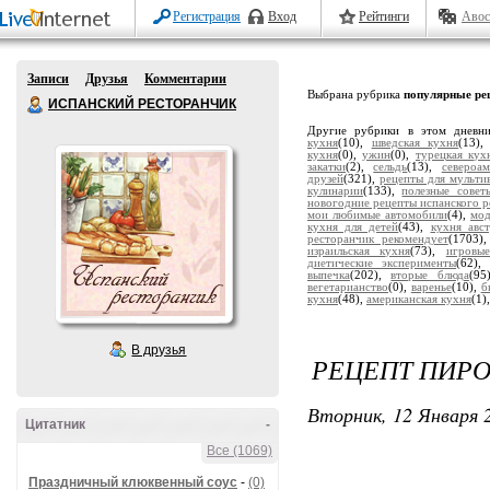
Регистрация
Вход
Рейтинги
Авос
Записи
Друзья
Комментарии
Выбрана рубрика
популярные ре
ИСПАНСКИЙ РЕСТОРАНЧИК
Другие рубрики в этом дневн
кухня
(10),
шведская кухня
(13)
кухня
(0),
ужин
(0),
турецкая кух
закатки
(2),
сельдь
(13),
североа
друзей
(321),
рецепты для мульти
кулинарии
(133),
полезные совет
новогодние рецепты испанского р
мои любимые автомобили
(4),
мод
кухня для детей
(43),
кухня авс
ресторанчик рекомендует
(1703)
израильская кухня
(73),
игровы
диетические эксперименты
(62)
выпечка
(202),
вторые блюда
(95
вегетарианство
(0),
варенье
(10),
б
кухня
(48),
американская кухня
(1)
В друзья
РЕЦЕПТ ПИР
Вторник, 12 Января 2
Цитатник
-
Все (1069)
Праздничный клюквенный соус
-
(0)