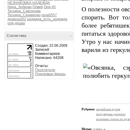
НЕЗНАКОМКА-НАДЕЖДА
Нина_Зобкова
Олвия
Оня-45
О полезности овс
Татьяна_Саксонова
Татьяна_Сенкиенко
гала0557
спорить. Вот то
дракоша52
надежда_есть_надежда
оля-душка
более ребятише
питаться здоров
Статистика
-
Утро у нас начи
Создан: 22.06.2009
варили из геркул
Записей:
Комментариев:
Написано: 64208
Отчеты:
Посетители
Поисковые фразы
Рубрики:
английская кухня
популярные рецепты
полезные статьи по кул
Метки:
осянка