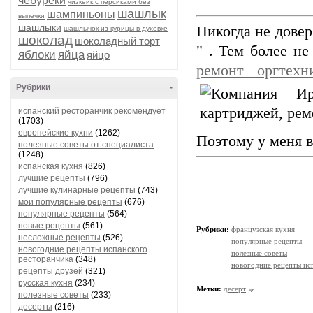
чебуреки
чизкейк с персиками без
шашлык
шампиньоны
выпечки
шашлыки
Никогда не дове
шашлычок из курицы в духовке
шоколад
шоколадный торт
" . Тем более н
яблоки
яйца
яйцо
ремонт оргтехн
Рубрики
-
испанский ресторанчик рекомендует
(1703)
европейские кухни
(1262)
Поэтому у меня в
полезные советы от специалиста
(1248)
испанская кухня
(826)
лучшие рецепты
(796)
лучшие кулинарные рецепты
(743)
мои популярные рецепты
(676)
популярные рецепты
(564)
новые рецепты
(561)
Рубрики:
французская кухня
несложные рецепты
(526)
популярные рецепты
новогодние рецепты испанского
полезные советы
ресторанчика
(348)
новогодние рецепты ис
рецепты друзей
(321)
русская кухня
(234)
Метки:
десерт
полезные советы
(233)
десерты
(216)