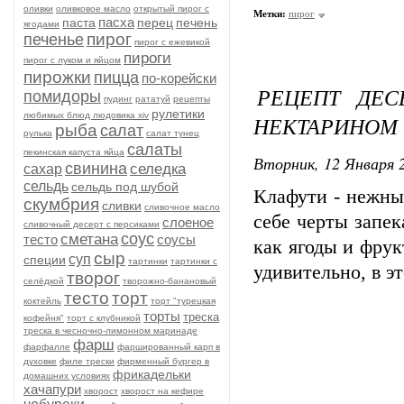
оливки
оливковое масло
открытый пирог с
Метки:
пирог
пасха
паста
перец
печень
ягодами
пирог
печенье
пирог с ежевикой
пироги
пирог с луком и яйцом
пирожки
пицца
по-корейски
РЕЦЕПТ ДЕС
помидоры
пудинг
рататуй
рецепты
рулетики
любимых блюд людовика xiv
НЕКТАРИНОМ
рыба
салат
рулька
салат тунец
салаты
пекинская капуста яйца
Вторник, 12 Января 2
свинина
селедка
сахар
сельдь
сельдь под шубой
Клафути - нежны
скумбрия
сливки
сливочное масло
себе черты запек
слоеное
сливочный десерт с персиками
соус
сметана
тесто
соусы
как ягоды и фрук
сыр
суп
специи
тартинки
тартинки с
удивительно, в э
творог
селёдкой
творожно-банановый
тесто
торт
коктейль
торт "турецкая
торты
треска
кофейня"
торт с клубникой
треска в чесночно-лимонном маринаде
фарш
фарфалле
фаршированный карп в
духовке
филе трески
фирменный бургер в
фрикадельки
домашних условиях
хачапури
хворост
хворост на кефире