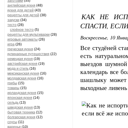
заготовки
(55)
английская кухня
(48)
кухня для детей
(43)
КАК НЕ ИС
рецепты для детей
(38)
закуски
(34)
СПАСТИ, ЕСЛИ
тесто
(28)
слоёное тесто
(5)
рецепты для мультиварки
(28)
Воскресенье, 10 Янва
игровые автоматы
(26)
игра
(26)
Все студёней ста
греческая кухня
(24)
кулинарные путешествия
(22)
есть натурально
немецкая кухня
(19)
выездов шумной
австрийская кухня
(19)
мода и стиль
(16)
календарь все б
мексиканская кухня
(16)
молдавская кухня
(16)
шашлыку может 
грибы
(15)
выходные ливень
товары
(15)
ирландская кухня
(15)
японская кухня
(14)
сельдь
(13)
шведская кухня
(13)
бытовая техника
(12)
болгарская кухня
(12)
соусы
(11)
варенье
(10)