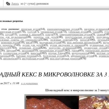
Авось
из (+ сутки) дневников
есложные рецепты
.
 этом дневнике:
японская кухня
(14),
южноамериканские кухни
(3),
шедевры кулинарии
анцузская кухня
(170),
услуги
(7),
украинская кухня
(73),
узбекская кухня
(0),
ужин
(0),
тур
05),
соусы
(11),
соленья и закатки
(2),
сельдь
(13),
североамериканские кухни
(5),
салаты
(18
пты для мультиварки
(28),
рецепты для детей
(38),
португальская кухня
(2),
популярн
олезные советы от специалиста
(1248),
полезные советы
(233),
пироги
(106),
печенье
(
,
немецкая кухня
(19),
мясо
(139),
молдавская кухня
(16),
мои любимые автомобили
(4),
мода
ые рецепты
(743),
кухня для детей
(43),
кухня австралии и океании
(5),
кулинарные пу
мендует
(1703),
испанская кухня
(826),
искусство кулинарии
(104),
ирландская кухня
(
(26),
закуски
(34),
заготовки
(55),
европейские кухни
(1262),
диеты
(65),
диетические экспе
4),
голландская кухня
(5),
выпечка
(202),
вторые блюда
(95),
видеорецепты
(104),
весёлые с
,
варенье
(10),
бытовая техника
(12),
болгарская кухня
(12),
африканская кухня
(4),
армянск
8),
автомобили
(1),
австрийская кухня
(19),
мои популярные рецепты
(676)
ДНЫЙ КЕКС В МИКРОВОЛНОВКЕ ЗА 3
ля 2017 г. 11:08
+ в цитатник
Шоколадный кекс в микроволновке за 3 минуты