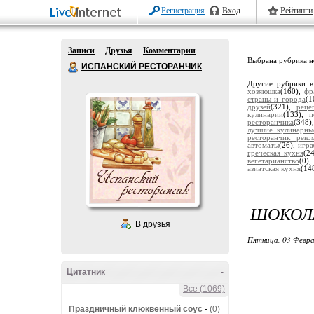
Регистрация
Вход
Рейтинги
Записи
Друзья
Комментарии
Выбрана рубрика
н
ИСПАНСКИЙ РЕСТОРАНЧИК
Другие рубрики в
хозяюшка
(160),
фр
страны и города
(1
друзей
(321),
реце
кулинарии
(133),
п
ресторанчика
(348)
лучшие кулинарн
ресторанчик реко
автоматы
(26),
игра
греческая кухня
(2
вегетарианство
(0)
азиатская кухня
(14
ШОКОЛА
В друзья
Пятница, 03 Февра
Цитатник
-
Все (1069)
Праздничный клюквенный соус
-
(0)