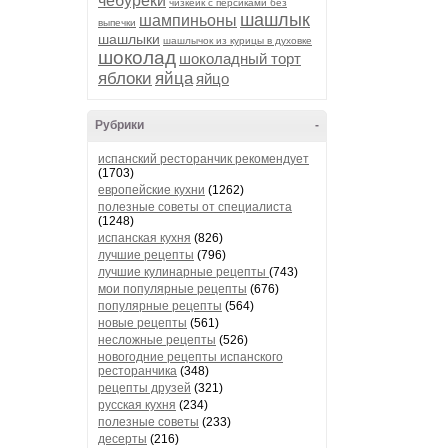
чебуреки
чизкейк с персиками без
шашлык
шампиньоны
выпечки
шашлыки
шашлычок из курицы в духовке
шоколад
шоколадный торт
яблоки
яйца
яйцо
Рубрики
-
испанский ресторанчик рекомендует
(1703)
европейские кухни
(1262)
полезные советы от специалиста
(1248)
испанская кухня
(826)
лучшие рецепты
(796)
лучшие кулинарные рецепты
(743)
мои популярные рецепты
(676)
популярные рецепты
(564)
новые рецепты
(561)
несложные рецепты
(526)
новогодние рецепты испанского
ресторанчика
(348)
рецепты друзей
(321)
русская кухня
(234)
полезные советы
(233)
десерты
(216)