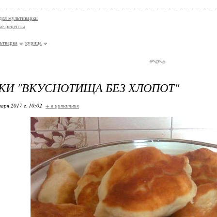
для мультиварки
ые рецепты
ьтварка
курица
И "ВКУСНОТИЩА БЕЗ ХЛОПОТ"
варя 2017 г. 10:02
+ в цитатник