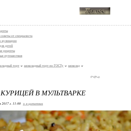
цепты
 советы от специалиста
о кулинарии
для детей
ые рецепты
ые путешествия
оладный торт
шоколадный торт по ГОСТу
шоколад
 КУРИЦЕЙ В МУЛЬТВАРКЕ
я 2017 г. 11:00
+ в цитатник