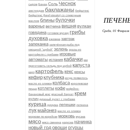
Чеснок
Соль
сыром
Банан
баклажаны
амстердам
бифштекс
бифштекс (beef-stеаks) со сливочным
ПЕЧЕНЬ
булочки
блины
маслом
вишня
варенье
вулкан
ветчина
Среда, 01 Февраля 
грибы
говядина
готовим мусаку
духовка
завтрак
ежевика
запеканка
запечённая рыба под
зелень
овощной "шубой"
зразы из
игровые
картофеля с грибами
кабачки
автоматы
испания
как
капуста
приготовить сельдь под шубой
картофель
кекс
кексы
карп
кефир
клубника
когда появилось
колбаса
масло из оливок
королевская
котлеты
кофе
пицца
кофейно-
крем
банановый кекс
красный бархат
кулич
куриный рулет с грибами
курица
лепешки
куркума
лепнина
лук
майонез
масло из оливок
морковь
моркови по-корейски
мусака
мясо
начинка
мясо свинина
нарезка
новый год
овощи
огурцы