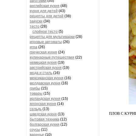
заготовки
(55)
английская кухня
(48)
кухня для детей
(43)
рецепты для детей
(38)
закуски
(34)
тесто
(28)
слоёное тесто
(5)
рецепты для мультиварки
(28)
игровые автоматы
(26)
игра
(26)
греческая кухня
(24)
кулинарные путешествия
(22)
немецкая кухня
(19)
австрийская кухня
(19)
мода и стиль
(16)
мексиканская кухня
(16)
молдавская кухня
(16)
грибы
(15)
товары
(15)
ирландская кухня
(15)
японская кухня
(14)
сельдь
(13)
ПЛОВ С КУРИЦЕЙ
шведская кухня
(13)
бытовая техника
(12)
болгарская кухня
(12)
соусы
(11)
варенье
(10)