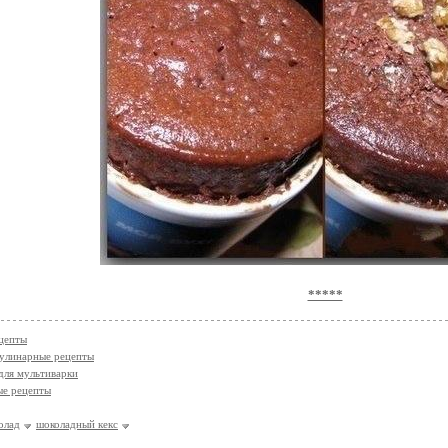
*****
цепты
улинарные рецепты
для мультиварки
ые рецепты
олад
шоколадный кекс