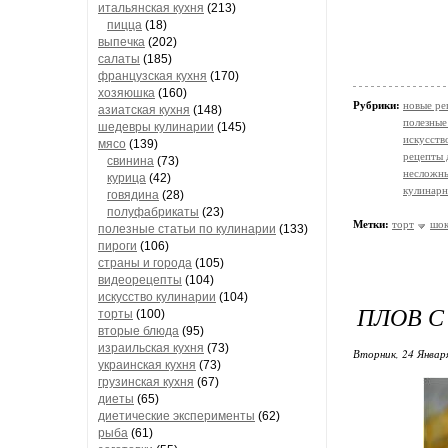
итальянская кухня
(213)
пицца
(18)
выпечка
(202)
салаты
(185)
французская кухня
(170)
хозяюшка
(160)
Рубрики:
новые ре
азиатская кухня
(148)
полезные
шедевры кулинарии
(145)
искусств
мясо
(139)
рецепты 
свинина
(73)
несложн
курица
(42)
кулинарн
говядина
(28)
полуфабрикаты
(23)
Метки:
торт
шок
полезные статьи по кулинарии
(133)
пироги
(106)
страны и города
(105)
видеорецепты
(104)
искусство кулинарии
(104)
ПЛОВ С
торты
(100)
вторые блюда
(95)
израильская кухня
(73)
Вторник, 24 Январ
украинская кухня
(73)
грузинская кухня
(67)
диеты
(65)
диетические эксперименты
(62)
рыба
(61)