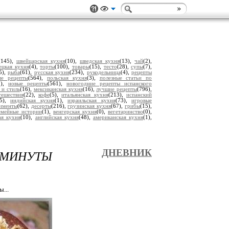
(145),
швейцарская кухня
(10),
шведская кухня
(13),
чай
(2),
ецкая кухня
(4),
торты
(100),
товары
(15),
тесто
(28),
супы
(7),
5),
рыба
(61),
русская кухня
(234),
рукодельница
(4),
рецепты
ые рецепты
(564),
польская кухня
(3),
полезные статьи по
2),
новые рецепты
(561),
новогодние рецепты испанского
 и стиль
(16),
мексиканская кухня
(16),
лучшие рецепты
(796),
тешествия
(22),
кофе
(5),
итальянская кухня
(213),
испанский
15),
индийская кухня
(1),
израильская кухня
(73),
игровые
рименты
(62),
десерты
(216),
грузинская кухня
(67),
грибы
(15),
емейные истории
(1),
венгерская кухня
(0),
вегетаринство
(0),
ая кухня
(10),
английская кухня
(48),
американская кухня
(1),
 МИНУТЫ
ДНЕВНИК
...