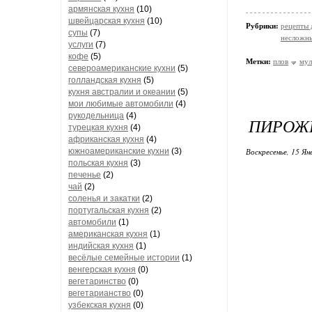
армянская кухня
(10)
швейцарская кухня
(10)
Рубрики:
рецепты 
супы
(7)
несложн
услуги
(7)
кофе
(5)
Метки:
плов
мул
североамериканские кухни
(5)
голландская кухня
(5)
кухня австралии и океании
(5)
мои любимые автомобили
(4)
рукодельница
(4)
ПИРОЖК
турецкая кухня
(4)
африканская кухня
(4)
южноамериканские кухни
(3)
Воскресенье, 15 Ян
польская кухня
(3)
печенье
(2)
чай
(2)
соленья и закатки
(2)
португальская кухня
(2)
автомобили
(1)
американская кухня
(1)
индийская кухня
(1)
весёлые семейные истории
(1)
венгерская кухня
(0)
вегетаринство
(0)
вегетарианство
(0)
узбекская кухня
(0)