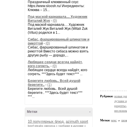
Праздничный клюквенный соус
https://www.sloosh.ru/ Ингредиенты:
Клюква – 15...
Под маской карнавала.... Художник
Виталий Жук
-
(0)
Под маской карнавала.... Художник
Виталий Жук Виталий Жук (Witali Żuk
(Vitus) родился в 1...
Сибас, фаршированный шпинатом и
рикоттой
-
(0)
Сибас, фаршированный шпинатом и
рикоттой Вместо сибаса можно взять
другую рыбу — дорадо,...
Любящее сердце всегда найдёт,
кого согреть.
-
(0)
Любящее сердце всегда найдёт, кого
согреть. ***Здесь будет текст*** ...
Берегите любовь.. Всей душой
берегите..
-
(1)
Берегите любовь.. Всей душой
берегите.. ***Здесь будет текст***
Рубрики:
новые ре
***...
лучшие к
рецепты 
несложн
Метки
-
Метки:
кекс
шок
10 популярных блюд.
azimuth sport
beef-stеаks
cвинина с грибами в духовке с