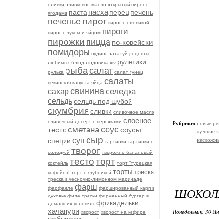
оливки
оливковое масло
открытый пирог с
пасха
паста
перец
печень
ягодами
пирог
печенье
пирог с ежевикой
пироги
пирог с луком и яйцом
пирожки
пицца
по-корейски
помидоры
пудинг
рататуй
рецепты
рулетики
любимых блюд людовика xiv
рыба
салат
рулька
салат тунец
салаты
пекинская капуста яйца
свинина
селедка
сахар
сельдь
сельдь под шубой
скумбрия
сливки
сливочное масло
слоеное
сливочный десерт с персиками
Рубрики:
новые ре
соус
сметана
тесто
соусы
лучшие к
сыр
суп
специи
несложн
тартинки
тартинки с
творог
селёдкой
творожно-банановый
тесто
торт
коктейль
торт "турецкая
торты
треска
кофейня"
торт с клубникой
треска в чесночно-лимонном маринаде
фарш
фарфалле
фаршированный карп в
ШОКОЛА
духовке
филе трески
фирменный бургер в
фрикадельки
домашних условиях
хачапури
Понедельник, 30 Ян
хворост
хворост на кефире