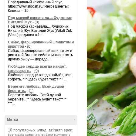
Праздничный клюквенный соус
https://www.sloosh.ru/ Ингредиенты:
Клюква – 15...
Под маской карнавала.... Художник
Виталий Жук
-
(0)
Под маской карнавала.... Художник
Виталий Жук Виталий Жук (Witali Żuk
(Vitus) родился в 1...
Сибас, фаршированный шпинатом и
рикоттой
-
(0)
Сибас, фаршированный шпинатом и
рикоттой Вместо сибаса можно взять
другую рыбу — дорадо,...
Любящее сердце всегда найдёт,
кого согреть.
-
(0)
Любящее сердце всегда найдёт, кого
согреть. ***Здесь будет текст*** ...
Берегите любовь.. Всей душой
берегите..
-
(1)
Берегите любовь.. Всей душой
берегите.. ***Здесь будет текст***
***...
Метки
-
10 популярных блюд.
azimuth sport
beef-stеаks
cвинина с грибами в духовке с