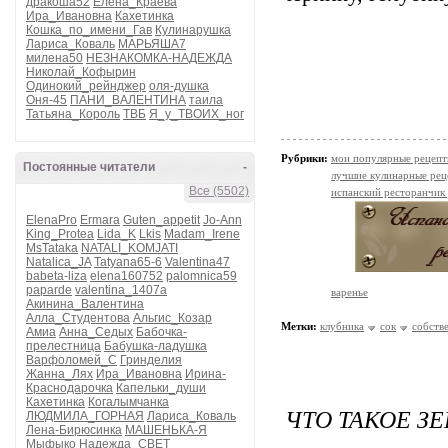
дракоша52
Елена_Краева
Ира_Ивановна
Кахетинка
Кошка_по_имени_Гав
Кулинарушка
Лариса_Коваль
МАРЬЯША7
милена50
НЕЗНАКОМКА-НАДЕЖДА
Николай_Кофырин
Одинокий_рейнджер
оля-душка
Оня-45
ПАНИ_ВАЛЕНТИНА
таила
Татьяна_Король
ТВБ
Я_у_ТВОИХ_ног
Рубрики:
мои популярные рецеп
Постоянные читатели
-
лучшие кулинарные рец
Все (5502)
испанский ресторанчик
ElenaPro
Ermara
Guten_appetit
Jo-Ann
King_Protea
Lida_K
Lkis
Madam_Irene
MsTataka
NATALI_KOMJATI
Natalica_JA
Tatyana65-6
Valentina47
babeta-liza
elena160752
palomnica59
paparde
valentina_1407a
варенье
Акинина_Валентина
Алла_Студентова
Альгис_Козар
Метки:
клубника
сок
собств
Амиа
Анна_Седых
Бабочка-
прелестница
Бабушка-ладушка
Варфоломей_С
Гринделия
Жанна_Лях
Ира_Ивановна
Ирина-
Краснодарочка
Капельки_души
Кахетинка
Когалымчанка
ЧТО ТАКОЕ З
ЛЮДМИЛА_ГОРНАЯ
Лариса_Коваль
Лена-Бирюсинка
МАШЕНЬКА-Я
Мыфыко
Надежда_СВЕТ