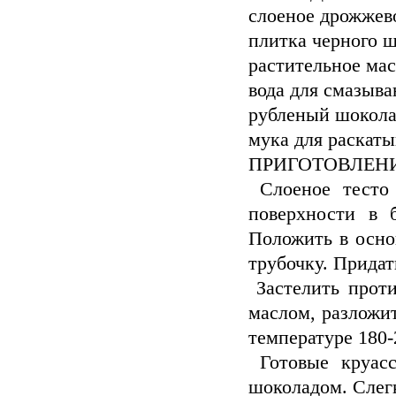
слоеное дрожжево
плитка черного ш
растительное ма
вода для смазыва
рубленый шокола
мука для раскат
ПРИГОТОВЛЕНИ
Слоеное тесто 
поверхности в б
Положить в осно
трубочку. Придат
Застелить проти
маслом, разложи
температуре 180-
Готовые круасс
шоколадом. Слегк