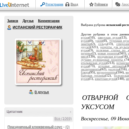
Регистрация
Вход
Рейтинги
Авос
Записи
Друзья
Комментарии
Выбрана рубрика
испанский рест
ИСПАНСКИЙ РЕСТОРАНЧИК
Другие рубрики в этом дневн
кухня
(10),
шведская кухня
(13)
кухня
(0),
ужин
(0),
турецкая кух
закатки
(2),
сельдь
(13),
североа
друзей
(321),
рецепты для мульт
кухня
(3),
полезные статьи по 
печенье
(2),
новые рецепты
(561),
мясо
(139),
молдавская кухня
(16)
лучшие кулинарные рецепты
(7
итальянская кухня
(213),
испанска
кухня
(73),
игровые автоматы
(2
эксперименты
(62),
десерты
(216),
блюда
(95),
видеорецепты
(104),
ве
бытовая техника
(12),
болгарска
кухня
(1),
азиатская кухня
(148),
а
В друзья
ОТВАРНОЙ
УКСУСОМ
Цитатник
-
Воскресенье, 09 Июня
Все (1069)
Праздничный клюквенный соус
-
(0)