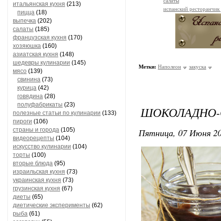
салаты
итальянская кухня
(213)
испанский ресторанчик
пицца
(18)
выпечка
(202)
салаты
(185)
французская кухня
(170)
хозяюшка
(160)
азиатская кухня
(148)
шедевры кулинарии
(145)
Метки:
Наполеон
закуска
мясо
(139)
свинина
(73)
курица
(42)
говядина
(28)
полуфабрикаты
(23)
ШОКОЛАДНО-
полезные статьи по кулинарии
(133)
пироги
(106)
страны и города
(105)
Пятница, 07 Июня 20
видеорецепты
(104)
искусство кулинарии
(104)
торты
(100)
вторые блюда
(95)
израильская кухня
(73)
украинская кухня
(73)
грузинская кухня
(67)
диеты
(65)
диетические эксперименты
(62)
рыба
(61)