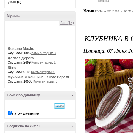
варенье
ужин
(0)
Метки:
паста
шоколад
орех
Музыка
-
Все (14)
КЛУБНИКА В
Besame Mucho
Пятница, 07 Июня 20
Слушали: 1896
Комментарии: 3
Долгая Дорога...
Слушали: 2699
Комментарии: 1
Sting
Слушали: 9118
Комментарии: 0
Мужчина и женщина Fausto Papetti
Слушали: 10568
Комментарии: 0
Поиск по дневнику
-
в этом дневнике
Подписка по e-mail
-