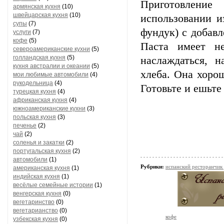
Приготовлени
армянская кухня
(10)
швейцарская кухня
(10)
использовании и
супы
(7)
фундук) с добав
услуги
(7)
кофе
(5)
Паста имеет н
североамериканские кухни
(5)
голландская кухня
(5)
наслаждаться, 
кухня австралии и океании
(5)
хлеба. Она хорош
мои любимые автомобили
(4)
рукодельница
(4)
Готовьте и ешьте
турецкая кухня
(4)
африканская кухня
(4)
южноамериканские кухни
(3)
польская кухня
(3)
печенье
(2)
чай
(2)
соленья и закатки
(2)
португальская кухня
(2)
автомобили
(1)
Рубрики:
испанский ресторанчик
американская кухня
(1)
индийская кухня
(1)
весёлые семейные истории
(1)
венгерская кухня
(0)
вегетаринство
(0)
вегетарианство
(0)
кофе
узбекская кухня
(0)