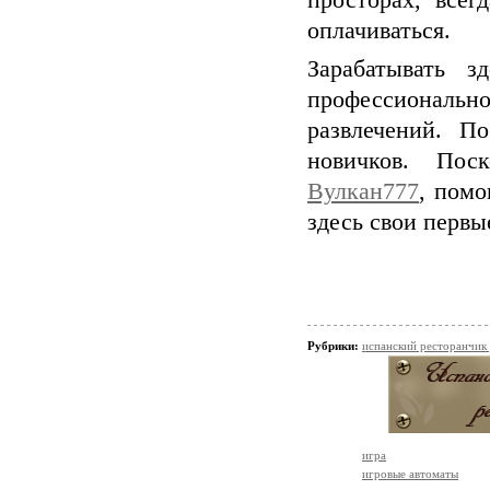
просторах, всег
оплачиваться.
Зарабатывать з
профессиональн
развлечений. П
новичков. Пос
Вулкан777
, помо
здесь свои первы
Рубрики:
испанский ресторанчик
игра
игровые автоматы