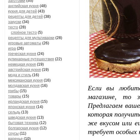
заготовки
(55)
английская кухня
(48)
кухня для детей
(43)
рецепты для детей
(38)
закуски
(34)
тесто
(28)
слоёное тесто
(5)
рецепты для мультиварки
(28)
игровые автоматы
(26)
игра
(26)
греческая кухня
(24)
кулинарные путешествия
(22)
немецкая кухня
(19)
австрийская кухня
(19)
мода и стиль
(16)
мексиканская кухня
(16)
молдавская кухня
(16)
Если вы любит
грибы
(15)
магазине, то 
товары
(15)
ирландская кухня
(15)
Предлагаем ваше
японская кухня
(14)
сельдь
(13)
которая получит
шведская кухня
(13)
же вкусом или е
бытовая техника
(12)
болгарская кухня
(12)
требует особых 
соусы
(11)
варенье
(10)