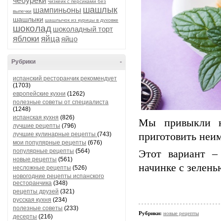
чебуреки
чизкейк с персиками без
шашлык
шампиньоны
выпечки
шашлыки
шашлычок из курицы в духовке
шоколад
шоколадный торт
яблоки
яйца
яйцо
Рубрики
-
испанский ресторанчик рекомендует
(1703)
европейские кухни
(1262)
полезные советы от специалиста
(1248)
испанская кухня
(826)
Мы привыкли к
лучшие рецепты
(796)
лучшие кулинарные рецепты
(743)
приготовить неи
мои популярные рецепты
(676)
популярные рецепты
(564)
Этот вариант –
новые рецепты
(561)
начинке с зелень
несложные рецепты
(526)
новогодние рецепты испанского
ресторанчика
(348)
рецепты друзей
(321)
русская кухня
(234)
полезные советы
(233)
Рубрики:
новые рецепты
десерты
(216)