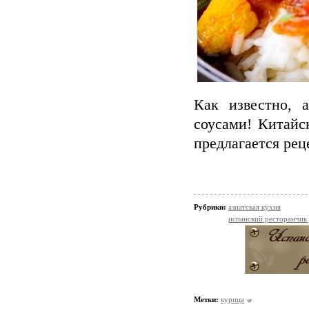
Как известно, 
соусами! Китай
предлагается рец
Рубрики:
азиатская кухня
испанский ресторанчик
Метки:
курица