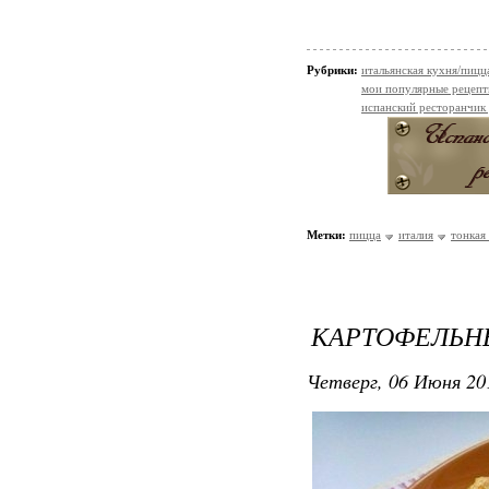
Рубрики:
итальянская кухня/пицц
мои популярные рецеп
испанский ресторанчик
Метки:
пицца
италия
тонкая
КАРТОФЕЛЬН
Четверг, 06 Июня 20