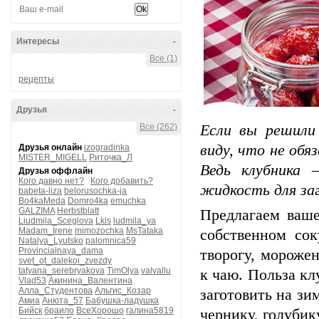
Интересы
-
Все (1)
рецепты
Друзья
-
Все (262)
Если вы решили
виду, что не обя
Друзья онлайн
izogradinka
MISTER_MIGELL
Риточка_Л
Ведь клубника 
Друзья оффлайн
Кого давно нет?
Кого добавить?
жидкость для заг
babeta-liza
belorusochka-ja
Bo4kaMeda
Domro4ka
emuchka
GALZIMA
Herbstblatt
Предлагаем ваш
Liudmila_Sceglova
Lkis
ludmila_ya
Madam_Irene
mimozochka
MsTataka
собственном сок
Natalya_Lyutsko
palomnica59
Provincialnaya_dama
творогу, мороже
svet_ot_dalekoi_zvezdy
tatyana_serebryakova
TimOlya
valvallu
к чаю. Польза к
Vlad53
Акинина_Валентина
Алла_Студентова
Альгис_Козар
заготовить на зи
Амиа
Анюта_57
Бабушка-ладушка
Бийск
браило
ВсеХорошо
галина5819
чернику, голубик