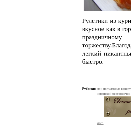
Рулетики из кур
вкусное как в го
праздничном
торжеству.Благо
легкий пикантны
быстро.
Рубрики:
мои популярные рецеп
испанский ресторанчик
мясо