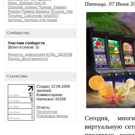
Пятница, 07 Июня 20
Нина_Зобкова
Оня-45
Осенний_романс
Пьяная_Кармен
Разира
Рамина-Марина
Татьяна_Лев
Татьяна_Саксонова
гала0557
наталья_ландыш
оля-душка
Сообщества
-
Участник сообществ
(Всего в списке: 3)
Рецепты_домохозяек
БУДЬ_ЗДОРОВ
Радуга_женственности
Статистика
-
Создан: 22.06.2009
Записей:
Комментариев:
Написано: 64208
Отчеты:
Посетители
Поисковые фразы
Сегодня, мног
виртуальную сет