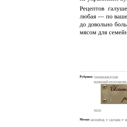
Рецептов галуше
любая — по ваше
до довольно бол
мясом для семейн
Рубрики:
украинская кухня
испанский ресторанчик
тесто
Метки:
картофель
галушки
м