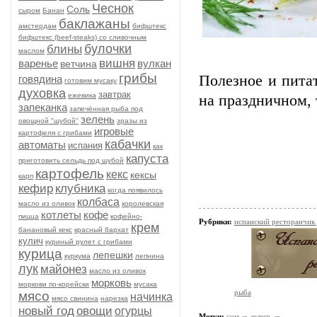
Чеснок
Соль
сыром
Банан
баклажаны
амстердам
бифштекс
бифштекс (beef-stеаks) со сливочным
булочки
блины
маслом
вишня
варенье
вулкан
ветчина
грибы
Полезное и питa
говядина
готовим мусаку
духовка
завтрак
ежевика
на праздничном, 
запеканка
запечённая рыба под
зелень
овощной "шубой"
зразы из
игровые
картофеля с грибами
кабачки
автоматы
испания
как
капуста
приготовить сельдь под шубой
картофель
кекс
кексы
карп
кефир
клубника
когда появилось
колбаса
масло из оливок
королевская
котлеты
кофе
пицца
кофейно-
Рубрики:
испанский ресторанчик
крем
банановый кекс
красный бархат
кулич
куриный рулет с грибами
курица
лепешки
куркума
лепнина
лук
майонез
масло из оливок
морковь
моркови по-корейски
мусака
рыба
мясо
начинка
мясо свинина
нарезка
новый год
овощи
огурцы
Метки:
сoм
зелень