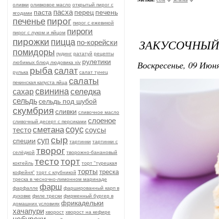
оливки
оливковое масло
открытый пирог с
пасха
паста
перец
печень
ягодами
пирог
печенье
пирог с ежевикой
пироги
пирог с луком и яйцом
пирожки
ЗАКУСОЧНЫЙ
пицца
по-корейски
помидоры
пудинг
рататуй
рецепты
рулетики
Воскресенье, 09 Июня
любимых блюд людовика xiv
рыба
салат
рулька
салат тунец
салаты
пекинская капуста яйца
свинина
селедка
сахар
сельдь
сельдь под шубой
скумбрия
сливки
сливочное масло
слоеное
сливочный десерт с персиками
соус
сметана
тесто
соусы
сыр
суп
специи
тартинки
тартинки с
творог
селёдкой
творожно-банановый
тесто
торт
коктейль
торт "турецкая
торты
треска
кофейня"
торт с клубникой
треска в чесночно-лимонном маринаде
фарш
фарфалле
фаршированный карп в
духовке
филе трески
фирменный бургер в
фрикадельки
домашних условиях
хачапури
хворост
хворост на кефире