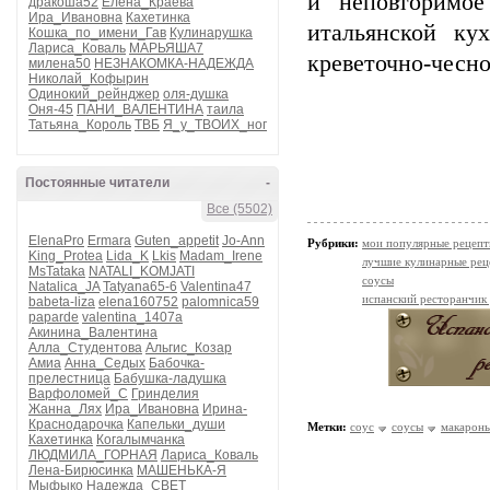
и неповторимое
дракоша52
Елена_Краева
Ира_Ивановна
Кахетинка
итальянской ку
Кошка_по_имени_Гав
Кулинарушка
Лариса_Коваль
МАРЬЯША7
креветочно-чесно
милена50
НЕЗНАКОМКА-НАДЕЖДА
Николай_Кофырин
Одинокий_рейнджер
оля-душка
Оня-45
ПАНИ_ВАЛЕНТИНА
таила
Татьяна_Король
ТВБ
Я_у_ТВОИХ_ног
Постоянные читатели
-
Все (5502)
ElenaPro
Ermara
Guten_appetit
Jo-Ann
Рубрики:
мои популярные рецеп
King_Protea
Lida_K
Lkis
Madam_Irene
лучшие кулинарные рец
MsTataka
NATALI_KOMJATI
соусы
Natalica_JA
Tatyana65-6
Valentina47
испанский ресторанчик
babeta-liza
elena160752
palomnica59
paparde
valentina_1407a
Акинина_Валентина
Алла_Студентова
Альгис_Козар
Амиа
Анна_Седых
Бабочка-
прелестница
Бабушка-ладушка
Варфоломей_С
Гринделия
Жанна_Лях
Ира_Ивановна
Ирина-
Краснодарочка
Капельки_души
Метки:
соус
соусы
макарон
Кахетинка
Когалымчанка
ЛЮДМИЛА_ГОРНАЯ
Лариса_Коваль
Лена-Бирюсинка
МАШЕНЬКА-Я
Мыфыко
Надежда_СВЕТ