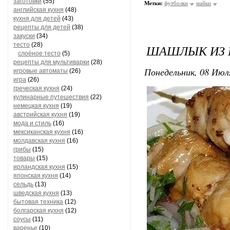
заготовки
(55)
Метки:
футболки
майки
английская кухня
(48)
кухня для детей
(43)
рецепты для детей
(38)
закуски
(34)
тесто
(28)
ШАШЛЫК ИЗ 
слоёное тесто
(5)
рецепты для мультиварки
(28)
Понедельник, 08 Июля
игровые автоматы
(26)
игра
(26)
греческая кухня
(24)
кулинарные путешествия
(22)
немецкая кухня
(19)
австрийская кухня
(19)
мода и стиль
(16)
мексиканская кухня
(16)
молдавская кухня
(16)
грибы
(15)
товары
(15)
ирландская кухня
(15)
японская кухня
(14)
сельдь
(13)
шведская кухня
(13)
бытовая техника
(12)
болгарская кухня
(12)
соусы
(11)
варенье
(10)