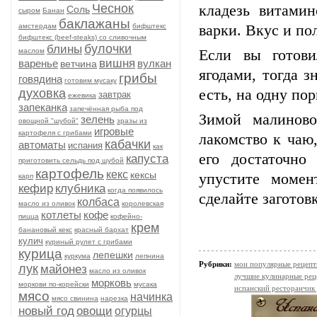
Чеснок
кладезь витами
Соль
сыром
Банан
баклажаны
амстердам
бифштекс
варки. Вкус и по
бифштекс (beef-stеаks) со сливочным
булочки
блины
маслом
Если вы готов
вишня
варенье
вулкан
ветчина
ягодами, тогда з
грибы
говядина
готовим мусаку
духовка
есть, на одну по
завтрак
ежевика
запеканка
запечённая рыба под
Зимой малиново
зелень
овощной "шубой"
зразы из
игровые
картофеля с грибами
лакомство к чаю
кабачки
автоматы
испания
как
его достаточно
капуста
приготовить сельдь под шубой
картофель
кекс
кексы
упустите момен
карп
кефир
клубника
когда появилось
сделайте заготов
колбаса
масло из оливок
королевская
котлеты
кофе
пицца
кофейно-
крем
банановый кекс
красный бархат
кулич
куриный рулет с грибами
курица
лепешки
куркума
лепнина
Рубрики:
мои популярные рецеп
лук
майонез
масло из оливок
лучшие кулинарные рец
морковь
моркови по-корейски
мусака
испанский ресторанчик
мясо
начинка
мясо свинина
нарезка
новый год
овощи
огурцы