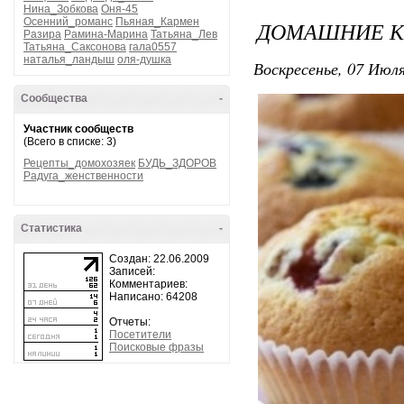
Нина_Зобкова
Оня-45
Осенний_романс
Пьяная_Кармен
ДОМАШНИЕ КЕ
Разира
Рамина-Марина
Татьяна_Лев
Татьяна_Саксонова
гала0557
наталья_ландыш
оля-душка
Воскресенье, 07 Июля
Сообщества
-
Участник сообществ
(Всего в списке: 3)
Рецепты_домохозяек
БУДЬ_ЗДОРОВ
Радуга_женственности
Статистика
-
Создан: 22.06.2009
Записей:
Комментариев:
Написано: 64208
Отчеты:
Посетители
Поисковые фразы