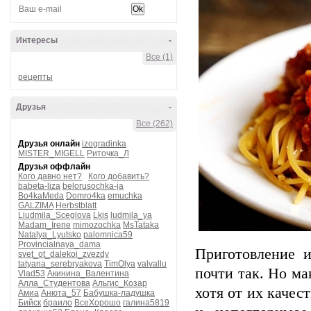
Интересы
-
Все (1)
рецепты
Друзья
-
Все (262)
Друзья онлайн
izogradinka
MISTER_MIGELL
Риточка_Л
Друзья оффлайн
Кого давно нет?
Кого добавить?
babeta-liza
belorusochka-ja
Bo4kaMeda
Domro4ka
emuchka
GALZIMA
Herbstblatt
Liudmila_Sceglova
Lkis
ludmila_ya
Madam_Irene
mimozochka
MsTataka
Natalya_Lyutsko
palomnica59
Provincialnaya_dama
Приготовление 
svet_ot_dalekoi_zvezdy
tatyana_serebryakova
TimOlya
valvallu
почти так. Но ма
Vlad53
Акинина_Валентина
Алла_Студентова
Альгис_Козар
хотя от их качес
Амиа
Анюта_57
Бабушка-ладушка
Бийск
браило
ВсеХорошо
галина5819