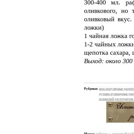
300-400 мл. ра
оливкового, но
оливковый вкус.
ложки)
1 чайная ложка г
1-2 чайных ложк
щепотка сахара, 
Выход: около 300
Рубрики:
мои популярные рецеп
лучшие кулинарные рец
испанский ресторанчик
Метки:
майонез
домашний май