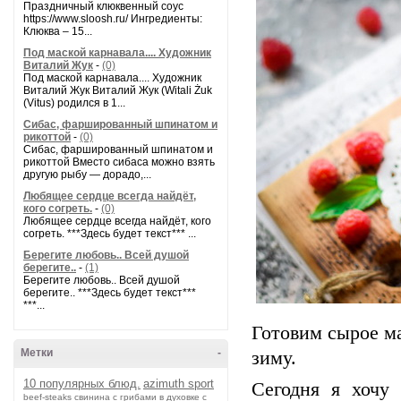
Праздничный клюквенный соус
https://www.sloosh.ru/ Ингредиенты:
Клюква – 15...
Под маской карнавала.... Художник
Виталий Жук
-
(0)
Под маской карнавала.... Художник
Виталий Жук Виталий Жук (Witali Żuk
(Vitus) родился в 1...
Сибас, фаршированный шпинатом и
рикоттой
-
(0)
Сибас, фаршированный шпинатом и
рикоттой Вместо сибаса можно взять
другую рыбу — дорадо,...
Любящее сердце всегда найдёт,
кого согреть.
-
(0)
Любящее сердце всегда найдёт, кого
согреть. ***Здесь будет текст*** ...
Берегите любовь.. Всей душой
берегите..
-
(1)
Берегите любовь.. Всей душой
берегите.. ***Здесь будет текст***
***...
Готовим сырое ма
Метки
-
зиму.
10 популярных блюд.
azimuth sport
Сегодня я хочу
beef-stеаks
cвинина с грибами в духовке с