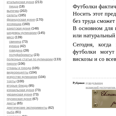
итальянская кухня
(213)
Футболки фактич
пицца
(18)
выпечка
(202)
Носить этот пре
салаты
(185)
французская кухня
(170)
без труда сможет
хозяюшка
(160)
В основном для 
азиатская кухня
(148)
шедевры кулинарии
(145)
или натуральный 
мясо
(139)
свинина
(73)
Сегодня, когда
курица
(42)
говядина
(28)
футболки могут
полуфабрикаты
(23)
вискозы и со вс
полезные статьи по кулинарии
(133)
пироги
(106)
страны и города
(105)
видеорецепты
(104)
искусство кулинарии
(104)
торты
(100)
Рубрики:
рукодельница
вторые блюда
(95)
испанский ресторанчик
израильская кухня
(73)
украинская кухня
(73)
грузинская кухня
(67)
диеты
(65)
диетические эксперименты
(62)
рыба
(61)