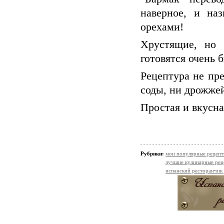
наверное, и на
орехами!
Хрустящие, но 
готовятся очень б
Рецептура не пр
соды, ни дрожже
Простая и вкусна
Рубрики:
мои популярные рецеп
лучшие кулинарные рец
испанский ресторанчик