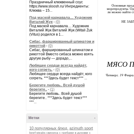
Праздничный клюквенный соус
Основные проду
https://www.sloosh.ru/ Ингредиенты:
морепродукты. Одн
Клюква – 15...
ли можно найти с
Под маской карнавала.... Художник
Виталий Жук
-
(0)
НЕ ЗАБ
Под маской карнавала.... Художник
Виталий Жук Виталий Жук (Witali Żuk
(Vitus) родился в 1...
Сибас, фаршированный шпинатом и
рикоттой
-
(0)
Сибас, фаршированный шпинатом и
рикоттой Вместо сибаса можно взять
другую рыбу — дорадо,...
МЯСО П
Любящее сердце всегда найдёт,
кого согреть.
-
(0)
Любящее сердце всегда найдёт, кого
Четверг, 19 Феврал
согреть. ***Здесь будет текст*** ...
Берегите любовь.. Всей душой
берегите..
-
(1)
Берегите любовь.. Всей душой
берегите.. ***Здесь будет текст***
***...
Метки
-
10 популярных блюд.
azimuth sport
beef-stеаks
cвинина с грибами в духовке с