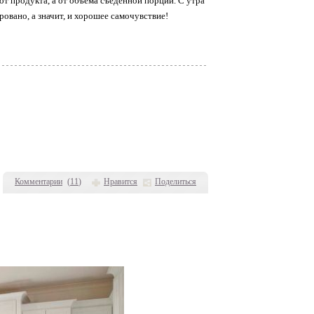
 от продукта, а от объёма съеденной порции. С утра
ровано, а значит, и хорошее самочувствие!
Комментарии
(
11
)
Нравится
Поделиться