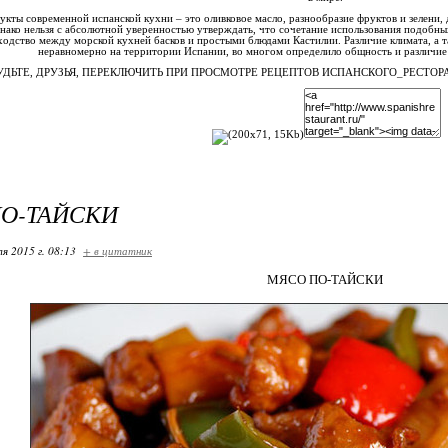
кты современной испанской кухни – это оливковое масло, разнообразие фруктов и зелени,
ако нельзя с абсолютной уверенностью утверждать, что сочетание использования подобны
ходство между морской кухней басков и простыми блюдами Кастилии. Различие климата, а 
неравномерно на территории Испании, во многом определило общность и различие
УДЬТЕ, ДРУЗЬЯ, ПЕРЕКЛЮЧИТЬ ПРИ ПРОСМОТРЕ РЕЦЕПТОВ ИСПАНСКОГО_РЕСТО
О-ТАЙСКИ
я 2015 г. 08:13
+ в цитатник
МЯСО ПО-ТАЙСКИ