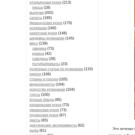
итальянская кухня
(213)
пицца
(18)
выпечка
(202)
салаты
(185)
французская кухня
(170)
хозяюшка
(160)
азиатская кухня
(148)
шедевры кулинарии
(145)
мясо
(139)
свинина
(73)
курица
(42)
говядина
(28)
полуфабрикаты
(23)
полезные статьи по кулинарии
(133)
пироги
(106)
страны и города
(105)
видеорецепты
(104)
искусство кулинарии
(104)
торты
(100)
вторые блюда
(95)
израильская кухня
(73)
украинская кухня
(73)
грузинская кухня
(67)
диеты
(65)
диетические эксперименты
(62)
Это печенье 
рыба
(61)