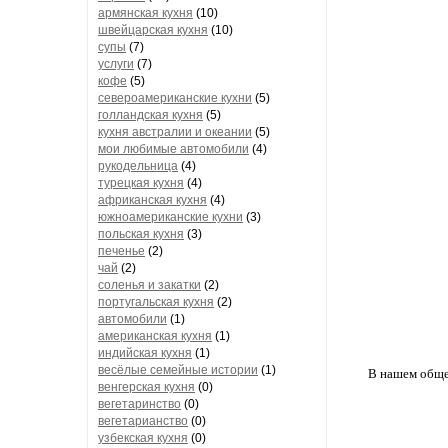
армянская кухня
(10)
швейцарская кухня
(10)
супы
(7)
услуги
(7)
кофе
(5)
североамериканские кухни
(5)
голландская кухня
(5)
кухня австралии и океании
(5)
мои любимые автомобили
(4)
рукодельница
(4)
турецкая кухня
(4)
африканская кухня
(4)
южноамериканские кухни
(3)
польская кухня
(3)
печенье
(2)
чай
(2)
соленья и закатки
(2)
португальская кухня
(2)
автомобили
(1)
американская кухня
(1)
индийская кухня
(1)
весёлые семейные истории
(1)
В нашем общес
венгерская кухня
(0)
вегетаринство
(0)
вегетарианство
(0)
узбекская кухня
(0)