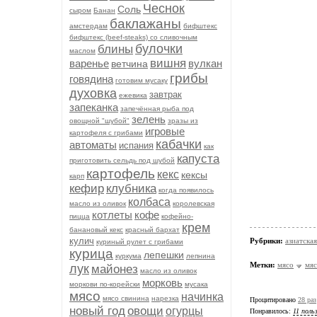
Чеснок
Соль
сыром
Банан
баклажаны
амстердам
бифштекс
бифштекс (beef-stеаks) со сливочным
булочки
блины
маслом
вишня
варенье
вулкан
ветчина
грибы
говядина
готовим мусаку
духовка
завтрак
ежевика
запеканка
запечённая рыба под
зелень
овощной "шубой"
зразы из
игровые
картофеля с грибами
кабачки
автоматы
испания
как
капуста
приготовить сельдь под шубой
картофель
кекс
кексы
карп
кефир
клубника
когда появилось
колбаса
масло из оливок
королевская
котлеты
кофе
пицца
кофейно-
крем
банановый кекс
красный бархат
кулич
Рубрики:
азиатска
куриный рулет с грибами
курица
лепешки
куркума
лепнина
Метки:
мясо
мяс
лук
майонез
масло из оливок
морковь
моркови по-корейски
мусака
мясо
начинка
мясо свинина
нарезка
Процитировано
28 раз
новый год
овощи
огурцы
Понравилось:
11 поль