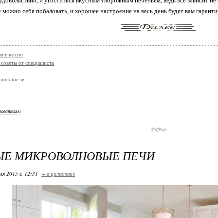
 удовольствии, и угоститься вкусным творожным печеньем, ведь всё зависит не
 можно себя побаловать, и хорошее настроение на весь день будет вам гаранти
кие кухни
 советы от специалиста
орожное
зователям
ЫЕ МИКРОВОЛНОВЫЕ ПЕЧИ
ля 2015 г. 12:31
+ в цитатник