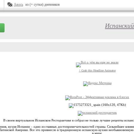
Авось
из (+ сутки) дневников
Испанский
↑ Grab this Headline Animator
В своем виртуальном Испанском Ресторанчике я собрал не только лучшие рецепты испанск
ения, кухня Испании – одно из главных достопримечательностей страны. Сильнейшее влияни
 Латинской Америки. Все это привнесло в традиционную испанскую кухню необыкновенную о
в мире.