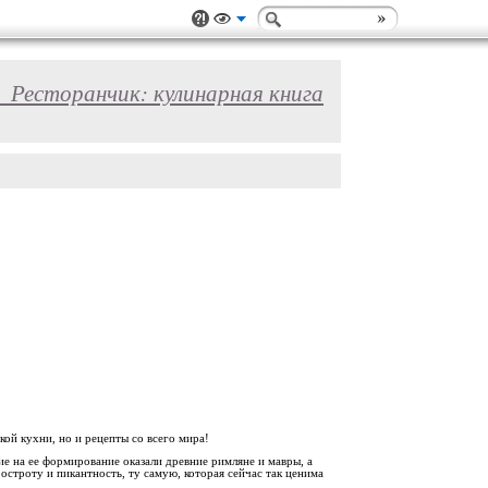
_Ресторанчик: кулинарная книга
ой кухни, но и рецепты со всего мира!
е на ее формирование оказали древние римляне и мавры, а
строту и пикантность, ту самую, которая сейчас так ценима