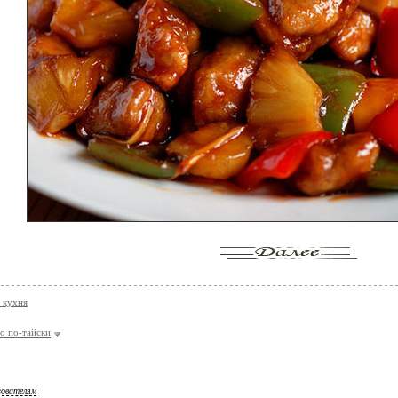
я кухня
о по-тайски
зователям