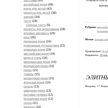
отказать себе в
заготовки
(55)
английская кухня
(48)
вполне
кухня для детей
(43)
рецепты для детей
(38)
закуски
(34)
тесто
(28)
слоёное тесто
(5)
Рубрики:
европейс
рецепты для мультиварки
(28)
полезные
игровые автоматы
(26)
игра
(26)
Метки:
печенье тв
греческая кухня
(24)
кулинарные путешествия
(22)
немецкая кухня
(19)
Процитировано
19 раз
австрийская кухня
(19)
Понравилось:
10 поль
мода и стиль
(16)
мексиканская кухня
(16)
молдавская кухня
(16)
грибы
(15)
товары
(15)
ЭЛИТН
ирландская кухня
(15)
японская кухня
(14)
Вторник, 17 Февра
сельдь
(13)
шведская кухня
(13)
бытовая техника
(12)
болгарская кухня
(12)
соусы
(11)
варенье
(10)