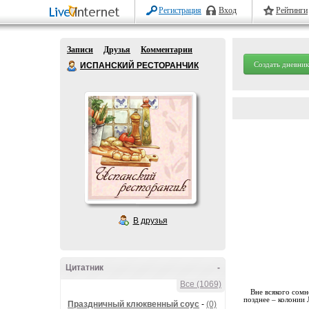
Регистрация
Вход
Рейтинги
Записи
Друзья
Комментарии
Создать дневник
ИСПАНСКИЙ РЕСТОРАНЧИК
В друзья
Цитатник
-
Все (1069)
Вне всякого сомн
позднее – колонии
Праздничный клюквенный соус
-
(0)