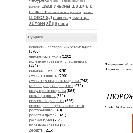
чебуреки
чизкейк с персиками без
шашлык
шампиньоны
выпечки
шашлыки
шашлычок из курицы в духовке
шоколад
шоколадный торт
яблоки
яйца
яйцо
Рубрики
-
испанский ресторанчик рекомендует
(1703)
европейские кухни
(1262)
полезные советы от специалиста
Процитировано
48 раз
(1248)
Понравилось:
11 поль
испанская кухня
(826)
лучшие рецепты
(796)
лучшие кулинарные рецепты
(743)
мои популярные рецепты
(676)
популярные рецепты
(564)
ТВОРО
новые рецепты
(561)
несложные рецепты
(526)
новогодние рецепты испанского
Среда, 18 Февраля 
ресторанчика
(348)
рецепты друзей
(321)
русская кухня
(234)
полезные советы
(233)
десерты
(216)