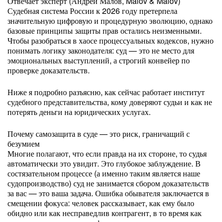
Отвечает эксперт (Андрей Малов, Malov & Malov)
Судебная система России к 2026 году претерпела
значительную цифровую и процедурную эволюцию, однако
базовые принципы защиты прав остались неизменными.
Чтобы разобраться в хаосе процессуальных кодексов, нужно
понимать логику законодателя: суд — это не место для
эмоциональных выступлений, а строгий конвейер по
проверке доказательств.
Ниже я подробно разъясню, как сейчас работает институт
судебного представительства, кому доверяют судьи и как не
потерять деньги на юридических услугах.
Почему самозащита в суде — это риск, граничащий с
безумием
Многие полагают, что если правда на их стороне, то судья
автоматически это увидит. Это глубокое заблуждение. В
состязательном процессе (а именно таким является наше
судопроизводство) суд не занимается сбором доказательств
за вас — это ваша задача. Ошибка обывателя заключается в
смещении фокуса: человек рассказывает, как ему было
обидно или как несправедлив контрагент, в то время как