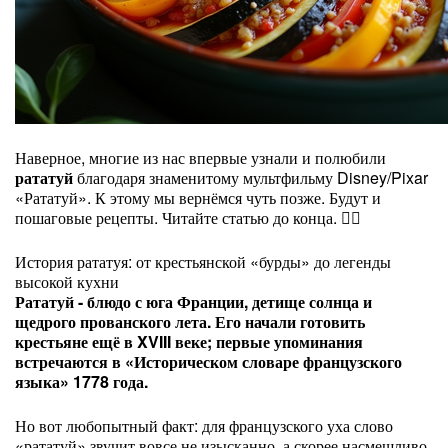
Наверное, многие из нас впервые узнали и полюбили
рататуй
благодаря знаменитому мультфильму Disney/Pixar
«Рататуй». К этому мы вернёмся чуть позже. Будут и
пошаговые рецепты. Читайте статью до конца. 👇🏻
История рататуя: от крестьянской «бурды» до легенды
высокой кухни
Рататуй - блюдо с юга Франции, детище солнца и
щедрого прованского лета. Его начали готовить
крестьяне ещё в XVIII веке; первые упоминания
встречаются в «Историческом словаре французского
языка» 1778 года.
Но вот любопытный факт: для французского уха слово
«рататуй» звучит вовсе не изысканно, а скорее насмешливо.