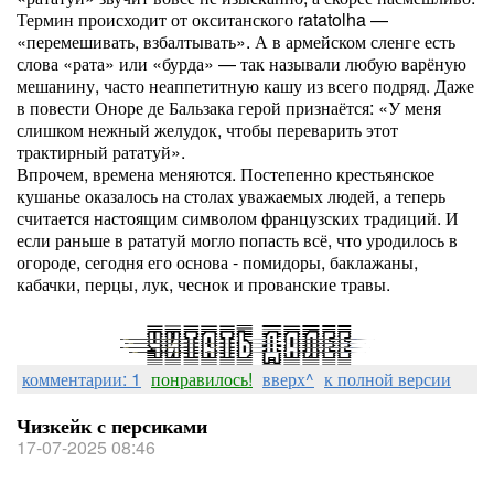
Термин происходит от окситанского ratatolha —
«перемешивать, взбалтывать». А в армейском сленге есть
слова «рата» или «бурда» — так называли любую варёную
мешанину, часто неаппетитную кашу из всего подряд. Даже
в повести Оноре де Бальзака герой признаётся: «У меня
слишком нежный желудок, чтобы переварить этот
трактирный рататуй».
Впрочем, времена меняются. Постепенно крестьянское
кушанье оказалось на столах уважаемых людей, а теперь
считается настоящим символом французских традиций. И
если раньше в рататуй могло попасть всё, что уродилось в
огороде, сегодня его основа - помидоры, баклажаны,
кабачки, перцы, лук, чеснок и прованские травы.
комментарии: 1
понравилось!
вверх^
к полной версии
Чизкейк с персиками
17-07-2025 08:46