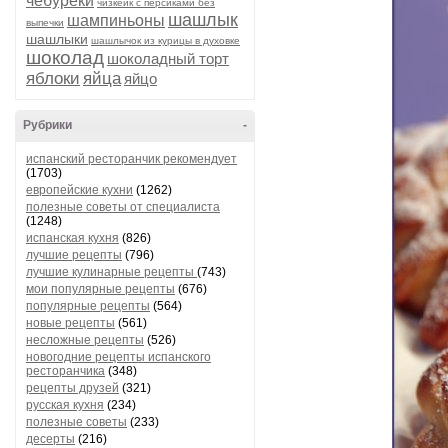
чебуреки
чизкейк с персиками без
шашлык
шампиньоны
выпечки
шашлыки
шашлычок из курицы в духовке
шоколад
шоколадный торт
яблоки
яйца
яйцо
Рубрики
-
испанский ресторанчик рекомендует
(1703)
европейские кухни
(1262)
полезные советы от специалиста
(1248)
испанская кухня
(826)
лучшие рецепты
(796)
лучшие кулинарные рецепты
(743)
мои популярные рецепты
(676)
популярные рецепты
(564)
новые рецепты
(561)
несложные рецепты
(526)
новогодние рецепты испанского
ресторанчика
(348)
рецепты друзей
(321)
русская кухня
(234)
полезные советы
(233)
десерты
(216)