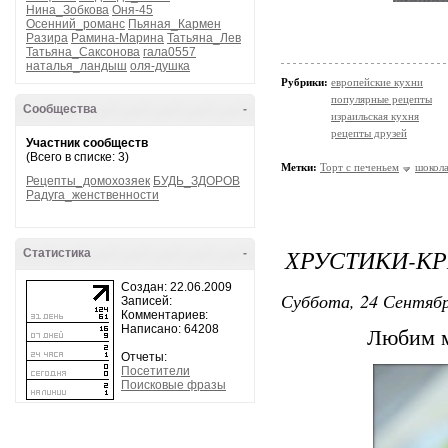
Нина_Зобкова
Оня-45
Осенний_романс
Пьяная_Кармен
Разира
Рамина-Марина
Татьяна_Лев
Татьяна_Саксонова
гала0557
наталья_ландыш
оля-душка
Рубрики:
европейские кухни
популярные рецепты
Сообщества
-
израильская кухня
рецепты друзей
Участник сообществ
(Всего в списке: 3)
Метки:
Торт с печеньем
шокола
Рецепты_домохозяек
БУДЬ_ЗДОРОВ
Радуга_женственности
ХРУСТИКИ-К
Статистика
-
Создан: 22.06.2009
Суббота, 24 Сентябр
Записей:
Комментариев:
Написано: 64208
Любим м
Отчеты:
Посетители
Поисковые фразы