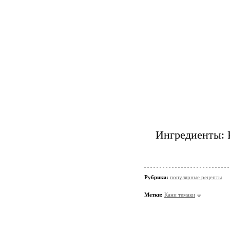
Ингредиенты: Р
Рубрики:
популярные рецепты
Метки:
Кани темаки