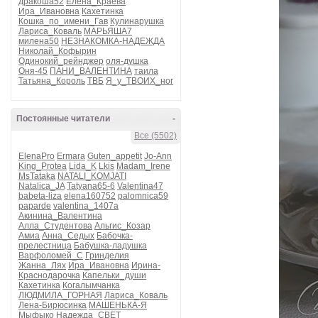
дракоша52
Елена_Краева
Ира_Ивановна
Кахетинка
Кошка_по_имени_Гав
Кулинарушка
Лариса_Коваль
МАРЬЯША7
милена50
НЕЗНАКОМКА-НАДЕЖДА
Николай_Кофырин
Одинокий_рейнджер
оля-душка
Оня-45
ПАНИ_ВАЛЕНТИНА
таила
Татьяна_Король
ТВБ
Я_у_ТВОИХ_ног
Постоянные читатели
-
Все (5502)
ElenaPro
Ermara
Guten_appetit
Jo-Ann
King_Protea
Lida_K
Lkis
Madam_Irene
MsTataka
NATALI_KOMJATI
Natalica_JA
Tatyana65-6
Valentina47
babeta-liza
elena160752
palomnica59
paparde
valentina_1407a
Акинина_Валентина
Алла_Студентова
Альгис_Козар
Амиа
Анна_Седых
Бабочка-
прелестница
Бабушка-ладушка
Варфоломей_С
Гринделия
Жанна_Лях
Ира_Ивановна
Ирина-
Краснодарочка
Капельки_души
Кахетинка
Когалымчанка
ЛЮДМИЛА_ГОРНАЯ
Лариса_Коваль
Лена-Бирюсинка
МАШЕНЬКА-Я
Мыфыко
Надежда_СВЕТ