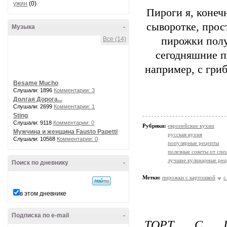
ужин
(0)
Пироги я, конечн
сыворотке, прос
Музыка
-
пирожки полу
Все (14)
сегодняшние п
например, с гри
Besame Mucho
Слушали: 1896
Комментарии: 3
Долгая Дорога...
Слушали: 2699
Комментарии: 1
Sting
Слушали: 9118
Комментарии: 0
Рубрики:
европейские кухни
Мужчина и женщина Fausto Papetti
русская кухня
Слушали: 10568
Комментарии: 0
популярные рецепты
полезные советы от спе
лучшие кулинарные рец
Поиск по дневнику
-
Метки:
пирожки с картошкой
с
в этом дневнике
Подписка по e-mail
-
ТОРТ С П