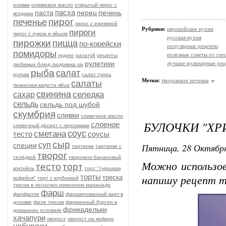
оливки
оливковое масло
открытый пирог с
пасха
паста
перец
печень
ягодами
пирог
печенье
пирог с ежевикой
Рубрики:
европейские кухни
пироги
пирог с луком и яйцом
русская кухня
пирожки
пицца
по-корейски
популярные рецепты
помидоры
полезные советы от спе
пудинг
рататуй
рецепты
рулетики
лучшие кулинарные рец
любимых блюд людовика xiv
рыба
салат
рулька
салат тунец
Метки:
творожное печенье
салаты
пекинская капуста яйца
свинина
селедка
сахар
сельдь
сельдь под шубой
скумбрия
сливки
сливочное масло
БУЛОЧКИ "ХР
слоеное
сливочный десерт с персиками
соус
сметана
тесто
соусы
сыр
суп
специи
Пятница, 28 Октября
тартинки
тартинки с
творог
селёдкой
творожно-банановый
Можно использо
тесто
торт
коктейль
торт "турецкая
торты
треска
напишу рецепт т
кофейня"
торт с клубникой
треска в чесночно-лимонном маринаде
фарш
фарфалле
фаршированный карп в
духовке
филе трески
фирменный бургер в
фрикадельки
домашних условиях
хачапури
хворост
хворост на кефире