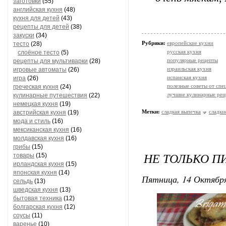
заготовки
(55)
английская кухня
(48)
кухня для детей
(43)
рецепты для детей
(38)
закуски
(34)
Рубрики:
европейские кухни
тесто
(28)
русская кухня
слоёное тесто
(5)
популярные рецепты
рецепты для мультиварки
(28)
израильская кухня
игровые автоматы
(26)
испанская кухня
игра
(26)
полезные советы от спе
греческая кухня
(24)
лучшие кулинарные рец
кулинарные путешествия
(22)
немецкая кухня
(19)
Метки:
сладкая выпечка
сладки
австрийская кухня
(19)
мода и стиль
(16)
мексиканская кухня
(16)
молдавская кухня
(16)
грибы
(15)
НЕ ТОЛЬКО П
товары
(15)
ирландская кухня
(15)
японская кухня
(14)
Пятница, 14 Октября
сельдь
(13)
шведская кухня
(13)
бытовая техника
(12)
болгарская кухня
(12)
соусы
(11)
варенье
(10)