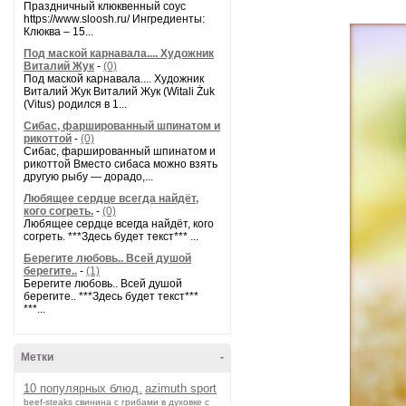
Праздничный клюквенный соус
https://www.sloosh.ru/ Ингредиенты:
Клюква – 15...
Под маской карнавала.... Художник
Виталий Жук
-
(0)
Под маской карнавала.... Художник
Виталий Жук Виталий Жук (Witali Żuk
(Vitus) родился в 1...
Сибас, фаршированный шпинатом и
рикоттой
-
(0)
Сибас, фаршированный шпинатом и
рикоттой Вместо сибаса можно взять
другую рыбу — дорадо,...
Любящее сердце всегда найдёт,
кого согреть.
-
(0)
Любящее сердце всегда найдёт, кого
согреть. ***Здесь будет текст*** ...
Берегите любовь.. Всей душой
берегите..
-
(1)
Берегите любовь.. Всей душой
берегите.. ***Здесь будет текст***
***...
Метки
-
10 популярных блюд.
azimuth sport
beef-stеаks
cвинина с грибами в духовке с