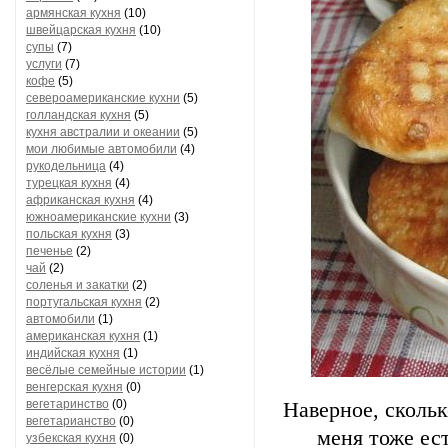
армянская кухня
(10)
швейцарская кухня
(10)
супы
(7)
услуги
(7)
кофе
(5)
североамериканские кухни
(5)
голландская кухня
(5)
кухня австралии и океании
(5)
мои любимые автомобили
(4)
рукодельница
(4)
турецкая кухня
(4)
африканская кухня
(4)
южноамериканские кухни
(3)
польская кухня
(3)
печенье
(2)
чай
(2)
соленья и закатки
(2)
португальская кухня
(2)
автомобили
(1)
американская кухня
(1)
индийская кухня
(1)
весёлые семейные истории
(1)
венгерская кухня
(0)
вегетаринство
(0)
Наверное, скольк
вегетарианство
(0)
меня тоже ес
узбекская кухня
(0)