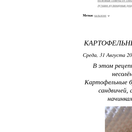
полезные советы от спе
лучшие кулинарные рец
Метки:
кальзоне
КАРТОФЕЛЬН
Среда, 31 Августа 20
В этом рецеп
несолё
Картофельные б
сандвичей, 
начинка