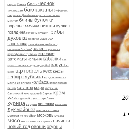
Чеснок
Соль
сыром
Банан
баклажаны
амстердам
бифштекс
бифштекс (beef-stеаks) со сливочным
булочки
блины
маслом
вишня
варенье
вулкан
ветчина
грибы
говядина
готовим мусаку
духовка
завтрак
ежевика
запеканка
запечённая рыба под
зелень
овощной "шубой"
зразы из
игровые
картофеля с грибами
кабачки
автоматы
испания
как
капуста
приготовить сельдь под шубой
картофель
кекс
кексы
карп
кефир
клубника
когда появилось
колбаса
масло из оливок
королевская
котлеты
кофе
пицца
кофейно-
крем
банановый кекс
красный бархат
20
кулич
куриный рулет с грибами
курица
лепешки
куркума
лепнина
лук
майонез
масло из оливок
1 
морковь
моркови по-корейски
мусака
мясо
начинка
мясо свинина
нарезка
новый год
овощи
огурцы