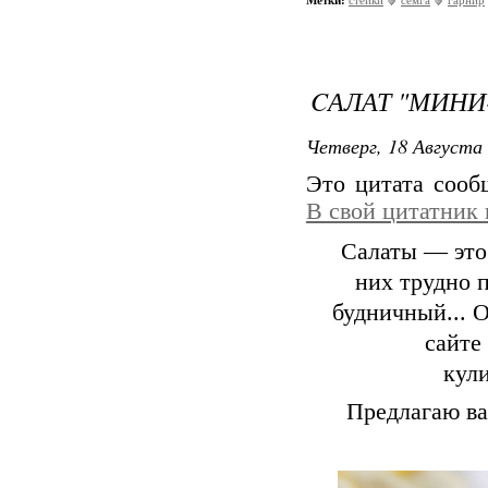
Метки:
cтейки
семга
гарнир
CАЛАТ "МИНИ
Четверг, 18 Августа 
Это цитата соо
В свой цитатник
Салаты — это 
них трудно 
будничный... 
сайте
кул
Предлагаю ва