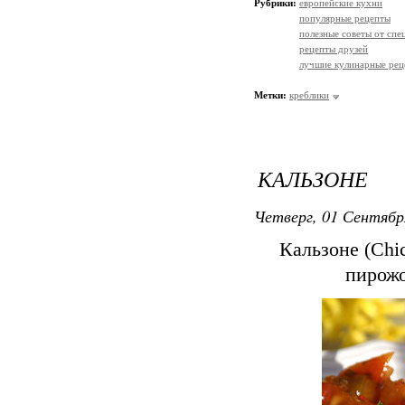
Рубрики:
европейские кухни
популярные рецепты
полезные советы от спе
рецепты друзей
лучшие кулинарные рец
Метки:
креблики
КАЛЬЗОНЕ
Четверг, 01 Сентябр
Кальзоне (Chi
пирожо