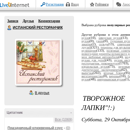
Регистрация
Вход
Рейтинги
Авос
Записи
Друзья
Комментарии
Выбрана рубрика
популярные ре
ИСПАНСКИЙ РЕСТОРАНЧИК
Другие рубрики в этом дневн
кухня
(10),
шведская кухня
(13)
кухня
(0),
ужин
(0),
турецкая кух
закатки
(2),
сельдь
(13),
североа
друзей
(321),
рецепты для мульти
кулинарии
(133),
полезные совет
новогодние рецепты испанского р
мои любимые автомобили
(4),
мод
кухня для детей
(43),
кухня авс
ресторанчик рекомендует
(1703)
израильская кухня
(73),
игровы
диетические эксперименты
(62)
выпечка
(202),
вторые блюда
(95
вегетарианство
(0),
варенье
(10),
б
кухня
(48),
американская кухня
(1)
В друзья
ТВОРОЖНО
ЛАПКИ"!:)
Цитатник
-
Суббота, 29 Октября
Все (1069)
Праздничный клюквенный соус
-
(0)