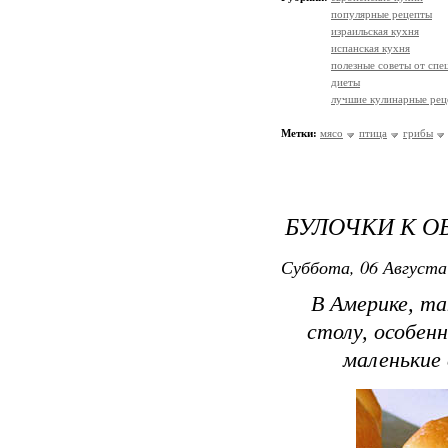
популярные рецепты
израильская кухня
испанская кухня
полезные советы от спе
диеты
лучшие кулинарные рец
Метки:
мясо
птица
грибы
БУЛОЧКИ К О
Суббота, 06 Августа
В Америке, т
столу, особен
маленькие 