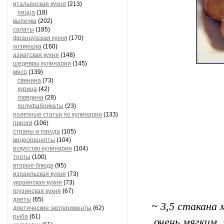
итальянская кухня
(213)
пицца
(18)
выпечка
(202)
салаты
(185)
французская кухня
(170)
хозяюшка
(160)
азиатская кухня
(148)
шедевры кулинарии
(145)
мясо
(139)
свинина
(73)
курица
(42)
говядина
(28)
полуфабрикаты
(23)
полезные статьи по кулинарии
(133)
пироги
(106)
страны и города
(105)
видеорецепты
(104)
искусство кулинарии
(104)
торты
(100)
вторые блюда
(95)
израильская кухня
(73)
украинская кухня
(73)
грузинская кухня
(67)
диеты
(65)
~ 3,5 стакана
диетические эксперименты
(62)
рыба
(61)
очень мягким,