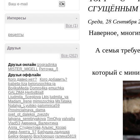
СГУЩЁННЫМ 
Интересы
-
Среда, 28 Сентября 2
Все (1)
Наверное, многим
рецепты
Друзья
-
А семья требуе
Все (262)
Друзья онлайн
izogradinka
MISTER_MIGELL
Риточка_Л
который с мини
Друзья оффлайн
Кого давно нет?
Кого добавить?
babeta-liza
belorusochka-ja
Bo4kaMeda
Domro4ka
emuchka
GALZIMA
Herbstblatt
Liudmila_Sceglova
Lkis
ludmila_ya
Madam_Irene
mimozochka
MsTataka
Natalya_Lyutsko
palomnica59
Provincialnaya_dama
svet_ot_dalekoi_zvezdy
tatyana_serebryakova
TimOlya
valvallu
Vlad53
Акинина_Валентина
Алла_Студентова
Альгис_Козар
Амиа
Анюта_57
Бабушка-ладушка
Бийск
браило
ВсеХорошо
галина5819