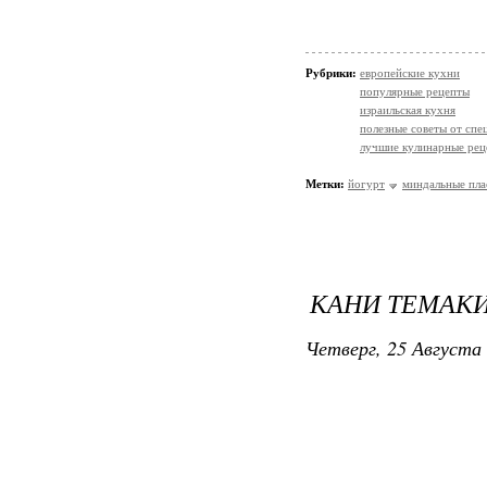
Рубрики:
европейские кухни
популярные рецепты
израильская кухня
полезные советы от спе
лучшие кулинарные рец
Метки:
йогурт
миндальные пла
КАНИ ТЕМАК
Четверг, 25 Августа 