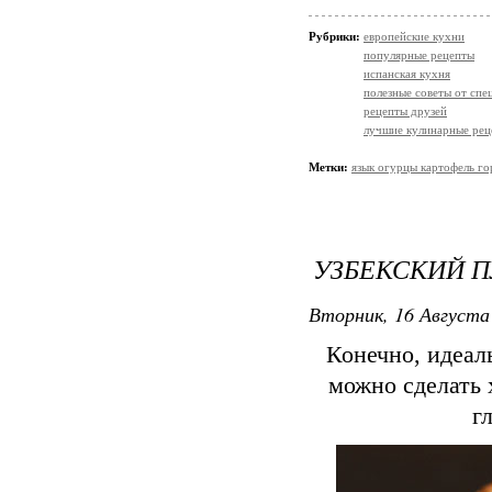
Рубрики:
европейские кухни
популярные рецепты
испанская кухня
полезные советы от спе
рецепты друзей
лучшие кулинарные рец
Метки:
язык огурцы картофель г
УЗБЕКСКИЙ 
Вторник, 16 Августа 
Конечно, идеаль
можно сделать 
г