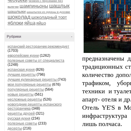
чебуреки
чизкейк с персиками без
шашлык
шампиньоны
выпечки
шашлыки
шашлычок из курицы в духовке
шоколад
шоколадный торт
яблоки
яйца
яйцо
Рубрики
-
испанский ресторанчик рекомендует
(1703)
европейские кухни
(1262)
предназначены 
полезные советы от специалиста
(1248)
традиционных ст
испанская кухня
(826)
количество допо
лучшие рецепты
(796)
лучшие кулинарные рецепты
(743)
трафиком, убор
мои популярные рецепты
(676)
популярные рецепты
(564)
техники и туалет
новые рецепты
(561)
апарт- отеля и др.
несложные рецепты
(526)
новогодние рецепты испанского
Отель YE'S в Мо
ресторанчика
(348)
рецепты друзей
(321)
инфраструктура 
русская кухня
(234)
лишь полчаса.
полезные советы
(233)
десерты
(216)