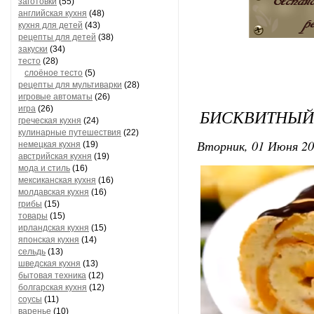
заготовки
(55)
английская кухня
(48)
кухня для детей
(43)
рецепты для детей
(38)
закуски
(34)
тесто
(28)
слоёное тесто
(5)
рецепты для мультиварки
(28)
игровые автоматы
(26)
игра
(26)
БИСКВИТНЫЙ 
греческая кухня
(24)
кулинарные путешествия
(22)
Вторник, 01 Июня 20
немецкая кухня
(19)
австрийская кухня
(19)
мода и стиль
(16)
мексиканская кухня
(16)
молдавская кухня
(16)
грибы
(15)
товары
(15)
ирландская кухня
(15)
японская кухня
(14)
сельдь
(13)
шведская кухня
(13)
бытовая техника
(12)
болгарская кухня
(12)
соусы
(11)
варенье
(10)