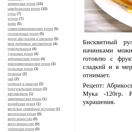
армянская кухня
(10)
швейцарская кухня
(10)
супы
(7)
услуги
(7)
кофе
(5)
североамериканские кухни
(5)
голландская кухня
(5)
кухня австралии и океании
(5)
Бисквитный ру
мои любимые автомобили
(4)
рукодельница
(4)
начинками можн
турецкая кухня
(4)
готовлю с фрук
африканская кухня
(4)
южноамериканские кухни
(3)
сладкий и в ме
польская кухня
(3)
отнимает.
печенье
(2)
чай
(2)
соленья и закатки
(2)
Рецепт: Абрикосы
португальская кухня
(2)
Мука -120гр. 
автомобили
(1)
американская кухня
(1)
украшения.
индийская кухня
(1)
весёлые семейные истории
(1)
венгерская кухня
(0)
вегетаринство
(0)
вегетарианство
(0)
узбекская кухня
(0)