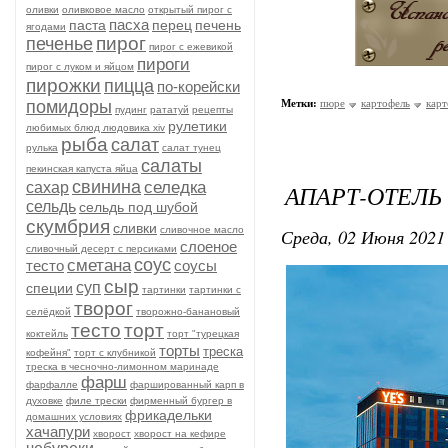
оливки
оливковое масло
открытый пирог с
пасха
паста
перец
печень
ягодами
пирог
печенье
пирог с ежевикой
пироги
пирог с луком и яйцом
пирожки
пицца
по-корейски
помидоры
Метки:
пюре
картофель
кар
пудинг
рататуй
рецепты
рулетики
любимых блюд людовика xiv
рыба
салат
рулька
салат тунец
салаты
пекинская капуста яйца
свинина
селедка
сахар
АПАРТ-ОТЕЛЬ 
сельдь
сельдь под шубой
скумбрия
сливки
сливочное масло
Среда, 02 Июня 2021 
слоеное
сливочный десерт с персиками
соус
сметана
тесто
соусы
сыр
суп
специи
тартинки
тартинки с
творог
селёдкой
творожно-банановый
тесто
торт
коктейль
торт "турецкая
торты
треска
кофейня"
торт с клубникой
треска в чесночно-лимонном маринаде
фарш
фарфалле
фаршированный карп в
духовке
филе трески
фирменный бургер в
фрикадельки
домашних условиях
хачапури
хворост
хворост на кефире