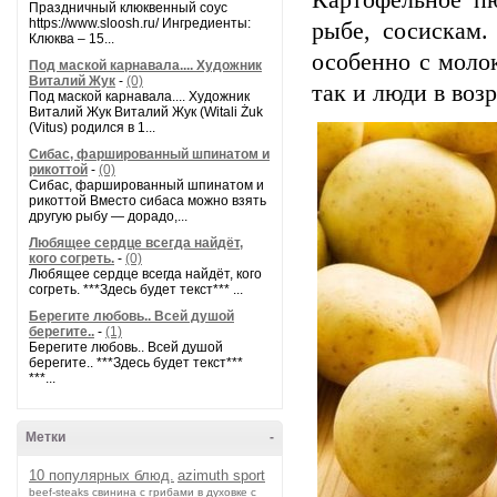
Картофельное п
Праздничный клюквенный соус
https://www.sloosh.ru/ Ингредиенты:
рыбе, сосискам
Клюква – 15...
особенно с моло
Под маской карнавала.... Художник
Виталий Жук
-
(0)
так и люди в возр
Под маской карнавала.... Художник
Виталий Жук Виталий Жук (Witali Żuk
(Vitus) родился в 1...
Сибас, фаршированный шпинатом и
рикоттой
-
(0)
Сибас, фаршированный шпинатом и
рикоттой Вместо сибаса можно взять
другую рыбу — дорадо,...
Любящее сердце всегда найдёт,
кого согреть.
-
(0)
Любящее сердце всегда найдёт, кого
согреть. ***Здесь будет текст*** ...
Берегите любовь.. Всей душой
берегите..
-
(1)
Берегите любовь.. Всей душой
берегите.. ***Здесь будет текст***
***...
Метки
-
10 популярных блюд.
azimuth sport
beef-stеаks
cвинина с грибами в духовке с