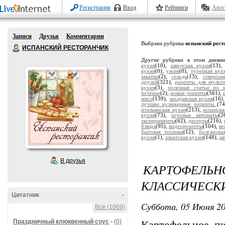
Регистрация
Вход
Рейтинги
Авос
Записи
Друзья
Комментарии
Выбрана рубрика
испанский рест
ИСПАНСКИЙ РЕСТОРАНЧИК
Другие рубрики в этом дневн
кухня
(10),
шведская кухня
(13)
кухня
(0),
ужин
(0),
турецкая кух
закатки
(2),
сельдь
(13),
североа
друзей
(321),
рецепты для мульт
кухня
(3),
полезные статьи по 
печенье
(2),
новые рецепты
(561),
мясо
(139),
молдавская кухня
(16)
лучшие кулинарные рецепты
(7
итальянская кухня
(213),
испанска
кухня
(73),
игровые автоматы
(2
эксперименты
(62),
десерты
(216),
блюда
(95),
видеорецепты
(104),
ве
бытовая техника
(12),
болгарска
кухня
(1),
азиатская кухня
(148),
а
В друзья
КАРТОФЕЛ
КЛАССИЧЕСК
Цитатник
-
Суббота, 05 Июня 20
Все (1069)
Праздничный клюквенный соус
-
(0)