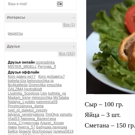
Интересы
-
Все (1)
рецепты
Друзья
-
Все (262)
Друзья онлайн
izogradinka
MISTER_MIGELL
Риточка_Л
Друзья оффлайн
Кого давно нет?
Кого добавить?
babeta-liza
belorusochka-ja
Bo4kaMeda
Domro4ka
emuchka
GALZIMA
Herbstblatt
Liudmila_Sceglova
Lkis
ludmila_ya
Madam_Irene
mimozochka
MsTataka
Natalya_Lyutsko
palomnica59
Сыр – 100 гр.
Provincialnaya_dama
svet_ot_dalekoi_zvezdy
Яйца – 3 шт.
tatyana_serebryakova
TimOlya
valvallu
Vlad53
Акинина_Валентина
Алла_Студентова
Альгис_Козар
Сметана – 150 гр
Амиа
Анюта_57
Бабушка-ладушка
Бийск
браило
ВсеХорошо
галина5819