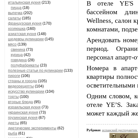
В отеле YE'S с
итальянская кухня
(213)
пицца
(18)
бассейном дли
выпечка
(202)
салаты
(185)
Wellness, салон 
французская кухня
(170)
комнатами, подз
хозяюшка
(160)
азиатская кухня
(148)
Арендовать номе
шедевры кулинарии
(145)
мясо
(139)
период. Огран
свинина
(73)
курица
(42)
персонал апарт-о
говядина
(28)
полуфабрикаты
(23)
Номера в апарт
полезные статьи по кулинарии
(133)
квартиры полнос
пироги
(106)
страны и города
(105)
осветительными 
видеорецепты
(104)
искусство кулинарии
(104)
Одним словом, к
торты
(100)
вторые блюда
(95)
отеле YE’S. Зак
израильская кухня
(73)
может каждый же
украинская кухня
(73)
грузинская кухня
(67)
диеты
(65)
диетические эксперименты
(62)
Рубрики:
испанский ресторанчик
рыба
(61)