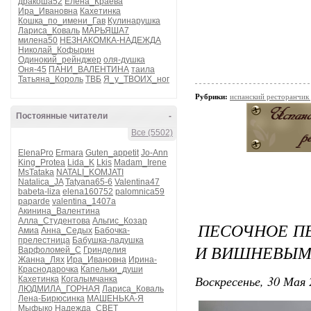
дракоша52
Елена_Краева
Ира_Ивановна
Кахетинка
Кошка_по_имени_Гав
Кулинарушка
Лариса_Коваль
МАРЬЯША7
милена50
НЕЗНАКОМКА-НАДЕЖДА
Николай_Кофырин
Одинокий_рейнджер
оля-душка
Оня-45
ПАНИ_ВАЛЕНТИНА
таила
Татьяна_Король
ТВБ
Я_у_ТВОИХ_ног
Рубрики:
испанский ресторанчик
Постоянные читатели
-
Все (5502)
ElenaPro
Ermara
Guten_appetit
Jo-Ann
King_Protea
Lida_K
Lkis
Madam_Irene
MsTataka
NATALI_KOMJATI
Natalica_JA
Tatyana65-6
Valentina47
babeta-liza
elena160752
palomnica59
paparde
valentina_1407a
Акинина_Валентина
Алла_Студентова
Альгис_Козар
ПЕСОЧНОЕ П
Амиа
Анна_Седых
Бабочка-
прелестница
Бабушка-ладушка
И ВИШНЕВЫМ
Варфоломей_С
Гринделия
Жанна_Лях
Ира_Ивановна
Ирина-
Краснодарочка
Капельки_души
Воскресенье, 30 Мая 
Кахетинка
Когалымчанка
ЛЮДМИЛА_ГОРНАЯ
Лариса_Коваль
Лена-Бирюсинка
МАШЕНЬКА-Я
Мыфыко
Надежда_СВЕТ