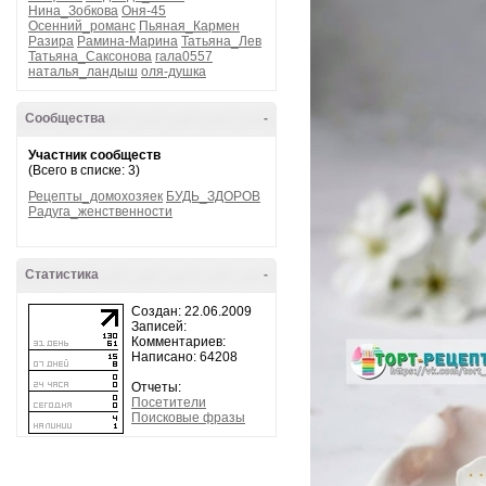
Нина_Зобкова
Оня-45
Осенний_романс
Пьяная_Кармен
Разира
Рамина-Марина
Татьяна_Лев
Татьяна_Саксонова
гала0557
наталья_ландыш
оля-душка
Сообщества
-
Участник сообществ
(Всего в списке: 3)
Рецепты_домохозяек
БУДЬ_ЗДОРОВ
Радуга_женственности
Статистика
-
Создан: 22.06.2009
Записей:
Комментариев:
Написано: 64208
Отчеты:
Посетители
Поисковые фразы