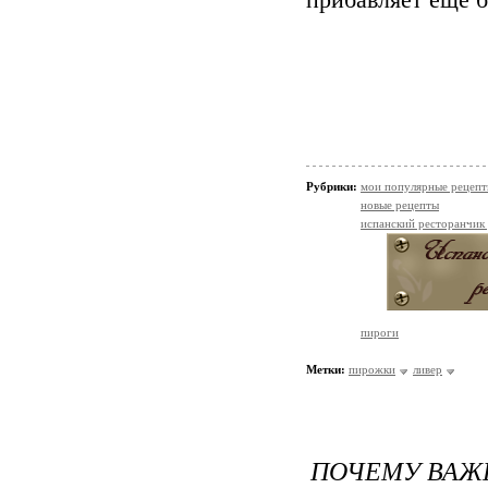
прибавляет еще 
Рубрики:
мои популярные рецеп
новые рецепты
испанский ресторанчик
пироги
Метки:
пирожки
ливер
ПОЧЕМУ ВАЖН