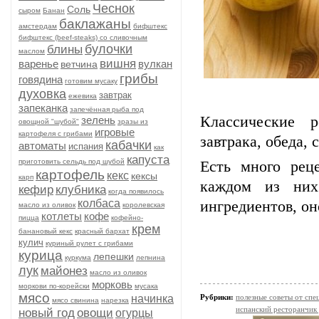
Чеснок
Соль
сыром
Банан
баклажаны
амстердам
бифштекс
бифштекс (beef-stеаks) со сливочным
булочки
блины
маслом
вишня
варенье
вулкан
ветчина
грибы
говядина
готовим мусаку
духовка
завтрак
ежевика
запеканка
запечённая рыба под
Классические 
зелень
овощной "шубой"
зразы из
игровые
картофеля с грибами
завтрака, обеда,
кабачки
автоматы
испания
как
капуста
приготовить сельдь под шубой
Есть много рец
картофель
кекс
кексы
карп
каждом из них
кефир
клубника
когда появилось
колбаса
ингредиентов, он
масло из оливок
королевская
котлеты
кофе
пицца
кофейно-
крем
банановый кекс
красный бархат
кулич
куриный рулет с грибами
курица
лепешки
куркума
лепнина
лук
майонез
масло из оливок
морковь
моркови по-корейски
мусака
мясо
начинка
Рубрики:
полезные советы от спе
мясо свинина
нарезка
испанский ресторанчик
новый год
овощи
огурцы