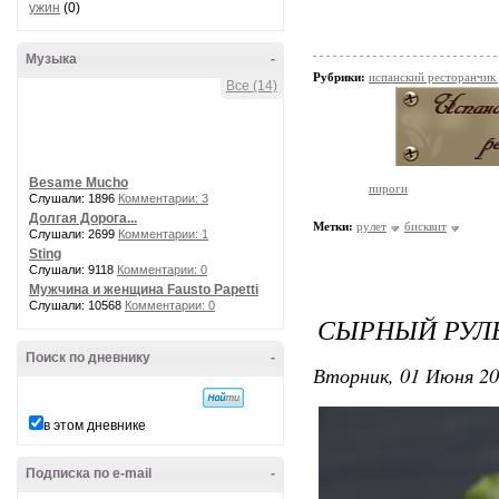
ужин
(0)
Музыка
-
Рубрики:
испанский ресторанчик
Все (14)
Besame Mucho
пироги
Слушали: 1896
Комментарии: 3
Долгая Дорога...
Метки:
рулет
бисквит
Слушали: 2699
Комментарии: 1
Sting
Слушали: 9118
Комментарии: 0
Мужчина и женщина Fausto Papetti
Слушали: 10568
Комментарии: 0
СЫРНЫЙ РУЛ
Поиск по дневнику
-
Вторник, 01 Июня 20
в этом дневнике
Подписка по e-mail
-