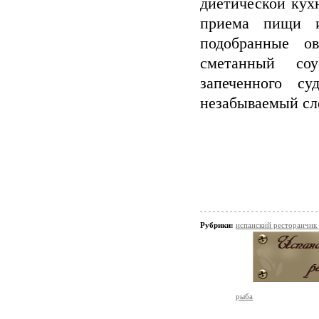
диетической кух
приема пищи и
подобранные о
сметанный соу
запеченного с
незабываемый сле
Рубрики:
испанский ресторанчик
рыба