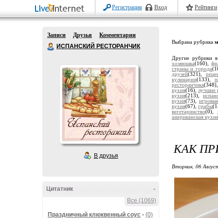
Регистрация
Вход
Рейтинги
Записи
Друзья
Комментарии
Выбрана рубрика
м
ИСПАНСКИЙ РЕСТОРАНЧИК
Другие рубрики в
хозяюшка
(160),
фр
страны и города
(1
друзей
(321),
реце
кулинарии
(133),
п
ресторанчика
(348
кухня
(16),
лучшие 
кухня
(213),
испан
кухня
(73),
игровы
кухня
(67),
грибы
(1
вегетаринство
(0),
американская кухн
КАК П
В друзья
Вторник, 06 Авгус
Цитатник
-
Все (1069)
Праздничный клюквенный соус
-
(0)