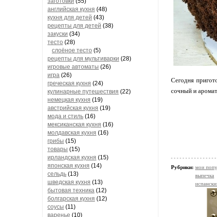
заготовки
(55)
английская кухня
(48)
кухня для детей
(43)
рецепты для детей
(38)
закуски
(34)
тесто
(28)
слоёное тесто
(5)
рецепты для мультиварки
(28)
игровые автоматы
(26)
игра
(26)
Сегодня пригото
греческая кухня
(24)
сочный и арома
кулинарные путешествия
(22)
немецкая кухня
(19)
австрийская кухня
(19)
мода и стиль
(16)
мексиканская кухня
(16)
молдавская кухня
(16)
грибы
(15)
товары
(15)
ирландская кухня
(15)
японская кухня
(14)
Рубрики:
мои попу
сельдь
(13)
выпечка
шведская кухня
(13)
испански
бытовая техника
(12)
болгарская кухня
(12)
соусы
(11)
варенье
(10)