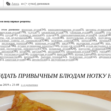
Авось
из (+ сутки) дневников
ои популярные рецепты
.
 этом дневнике:
японская кухня
(14),
южноамериканские кухни
(3),
шедевры кулинарии
анцузская кухня
(170),
услуги
(7),
украинская кухня
(73),
узбекская кухня
(0),
ужин
(0),
тур
05),
соусы
(11),
соленья и закатки
(2),
сельдь
(13),
североамериканские кухни
(5),
салаты
(18
пты для мультиварки
(28),
рецепты для детей
(38),
португальская кухня
(2),
популярн
олезные советы от специалиста
(1248),
полезные советы
(233),
пироги
(106),
печенье
(
),
несложные рецепты
(526),
немецкая кухня
(19),
мясо
(139),
молдавская кухня
(16),
мои
рецепты
(796),
лучшие кулинарные рецепты
(743),
кухня для детей
(43),
кухня австралии и о
ский ресторанчик рекомендует
(1703),
испанская кухня
(826),
искусство кулинарии
(104
е автоматы
(26),
игра
(26),
закуски
(34),
заготовки
(55),
европейские кухни
(1262),
диеты
(65
5),
греческая кухня
(24),
голландская кухня
(5),
выпечка
(202),
вторые блюда
(95),
видеореце
вегетарианство
(0),
варенье
(10),
бытовая техника
(12),
болгарская кухня
(12),
африканс
я
(1),
азиатская кухня
(148),
автомобили
(1),
австрийская кухня
(19)
РИДАТЬ ПРИВЫЧНЫМ БЛЮДАМ НОТКУ 
та 2019 г. 21:08
+ в цитатник