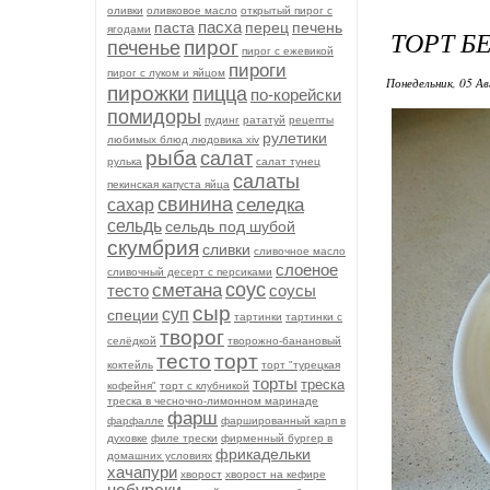
оливки
оливковое масло
открытый пирог с
пасха
паста
перец
печень
ягодами
ТОРТ Б
пирог
печенье
пирог с ежевикой
пироги
пирог с луком и яйцом
Понедельник, 05 Ав
пирожки
пицца
по-корейски
помидоры
пудинг
рататуй
рецепты
рулетики
любимых блюд людовика xiv
рыба
салат
рулька
салат тунец
салаты
пекинская капуста яйца
свинина
селедка
сахар
сельдь
сельдь под шубой
скумбрия
сливки
сливочное масло
слоеное
сливочный десерт с персиками
соус
сметана
тесто
соусы
сыр
суп
специи
тартинки
тартинки с
творог
селёдкой
творожно-банановый
тесто
торт
коктейль
торт "турецкая
торты
треска
кофейня"
торт с клубникой
треска в чесночно-лимонном маринаде
фарш
фарфалле
фаршированный карп в
духовке
филе трески
фирменный бургер в
фрикадельки
домашних условиях
хачапури
хворост
хворост на кефире