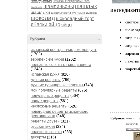
чебуреки
чизкейк с персиками без
шашлык
шампиньоны
выпечки
ИНГРЕДИЕН
шашлыки
шашлычок из курицы в духовке
шоколад
шоколадный торт
светлое 
яблоки
яйца
яйцо
шоколад
жирная 
Рубрики
-
жирные 
испанский ресторанчик рекомендует
вареная 
(1703)
европейские кухни
(1262)
пакетик 
полезные советы от специалиста
жареный
(1248)
испанская кухня
(826)
лучшие рецепты
(796)
лучшие кулинарные рецепты
(743)
мои популярные рецепты
(676)
популярные рецепты
(564)
новые рецепты
(561)
несложные рецепты
(526)
новогодние рецепты испанского
ресторанчика
(348)
Рубрики:
мои попу
рецепты друзей
(321)
десерты
русская кухня
(234)
испански
полезные советы
(233)
десерты
(216)