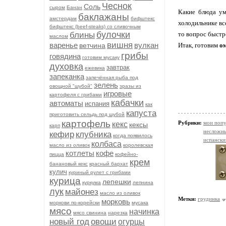
Чеснок
Соль
сыром
Банан
Какие блюда уме
баклажаны
амстердам
бифштекс
холодильнике вс
бифштекс (beef-stеаks) со сливочным
булочки
блины
то вопрос быстр
маслом
вишня
варенье
вулкан
ветчина
Итак, готовим
ом
грибы
говядина
готовим мусаку
духовка
завтрак
ежевика
запеканка
запечённая рыба под
зелень
овощной "шубой"
зразы из
игровые
картофеля с грибами
кабачки
автоматы
испания
как
капуста
приготовить сельдь под шубой
картофель
Рубрики:
мои попу
кекс
кексы
карп
несложн
кефир
клубника
когда появилось
испански
колбаса
масло из оливок
королевская
котлеты
кофе
пицца
кофейно-
крем
банановый кекс
красный бархат
кулич
куриный рулет с грибами
курица
лепешки
куркума
лепнина
лук
майонез
масло из оливок
Метки:
грудинка
морковь
моркови по-корейски
мусака
мясо
начинка
мясо свинина
нарезка
новый год
овощи
огурцы