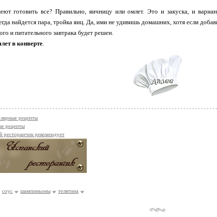
ют готовить все? Правильно, яичницу или омлет. Это и закуска, и вариан
егда найдется пара, тройка яиц. Да, ими не удивишь домашних, хотя если доба
ого и питательного завтрака будет решен.
лет в конверте
.
лярные рецепты
ые рецепты
й ресторанчик рекомендует
соус
шампиньоны
телятина