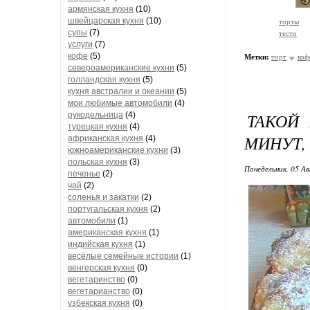
армянская кухня
(10)
швейцарская кухня
(10)
торты
супы
(7)
тесто
услуги
(7)
кофе
(5)
Метки:
торт
коф
североамериканские кухни
(5)
голландская кухня
(5)
кухня австралии и океании
(5)
мои любимые автомобили
(4)
ТАКОЙ 
рукодельница
(4)
турецкая кухня
(4)
МИНУТ,
африканская кухня
(4)
южноамериканские кухни
(3)
польская кухня
(3)
Понедельник, 05 Ав
печенье
(2)
чай
(2)
соленья и закатки
(2)
португальская кухня
(2)
автомобили
(1)
американская кухня
(1)
индийская кухня
(1)
весёлые семейные истории
(1)
венгерская кухня
(0)
вегетаринство
(0)
вегетарианство
(0)
узбекская кухня
(0)