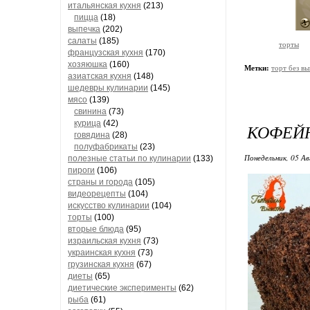
итальянская кухня
(213)
пицца
(18)
выпечка
(202)
салаты
(185)
торты
французская кухня
(170)
хозяюшка
(160)
Метки:
торт без в
азиатская кухня
(148)
шедевры кулинарии
(145)
мясо
(139)
свинина
(73)
курица
(42)
КОФЕЙН
говядина
(28)
полуфабрикаты
(23)
Понедельник, 05 Ав
полезные статьи по кулинарии
(133)
пироги
(106)
страны и города
(105)
видеорецепты
(104)
искусство кулинарии
(104)
торты
(100)
вторые блюда
(95)
израильская кухня
(73)
украинская кухня
(73)
грузинская кухня
(67)
диеты
(65)
диетические эксперименты
(62)
рыба
(61)