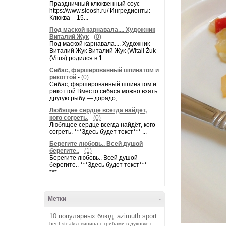
Праздничный клюквенный соус
https://www.sloosh.ru/ Ингредиенты:
Клюква – 15...
Под маской карнавала.... Художник
Виталий Жук
-
(0)
Под маской карнавала.... Художник
Виталий Жук Виталий Жук (Witali Żuk
(Vitus) родился в 1...
Сибас, фаршированный шпинатом и
рикоттой
-
(0)
Сибас, фаршированный шпинатом и
рикоттой Вместо сибаса можно взять
другую рыбу — дорадо,...
Любящее сердце всегда найдёт,
кого согреть.
-
(0)
Любящее сердце всегда найдёт, кого
согреть. ***Здесь будет текст*** ...
Берегите любовь.. Всей душой
берегите..
-
(1)
Берегите любовь.. Всей душой
берегите.. ***Здесь будет текст***
***...
Метки
-
10 популярных блюд.
azimuth sport
beef-stеаks
cвинина с грибами в духовке с