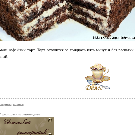
вим кофейный торт. Торт готовится за тридцать пять минут и без раскатк
тный.
лярные рецепты
й ресторанчик рекомендует