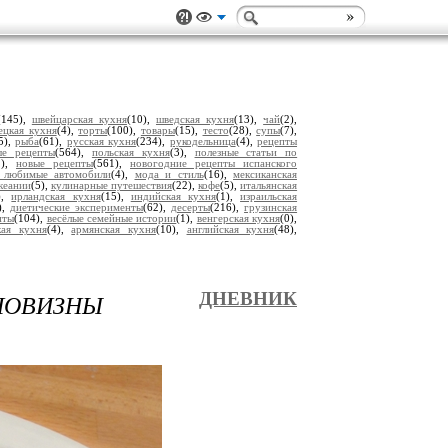
(145),
швейцарская кухня
(10),
шведская кухня
(13),
чай
(2),
ецкая кухня
(4),
торты
(100),
товары
(15),
тесто
(28),
супы
(7),
5),
рыба
(61),
русская кухня
(234),
рукодельница
(4),
рецепты
ые рецепты
(564),
польская кухня
(3),
полезные статьи по
2),
новые рецепты
(561),
новогодние рецепты испанского
 любимые автомобили
(4),
мода и стиль
(16),
мексиканская
кеании
(5),
кулинарные путешествия
(22),
кофе
(5),
итальянская
),
ирландская кухня
(15),
индийская кухня
(1),
израильская
),
диетические эксперименты
(62),
десерты
(216),
грузинская
пты
(104),
весёлые семейные истории
(1),
венгерская кухня
(0),
кая кухня
(4),
армянская кухня
(10),
английская кухня
(48),
НОВИЗНЫ
ДНЕВНИК