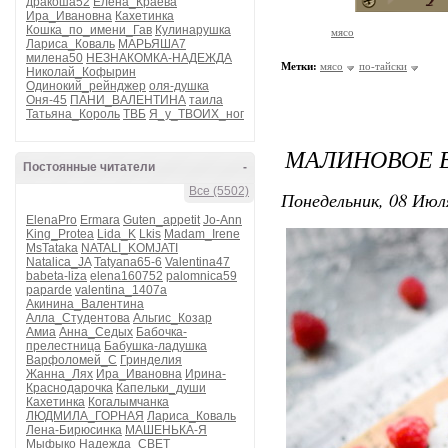
дракоша52
Елена_Краева
Ира_Ивановна
Кахетинка
Кошка_по_имени_Гав
Кулинарушка
мясо
Лариса_Коваль
МАРЬЯША7
милена50
НЕЗНАКОМКА-НАДЕЖДА
Метки:
мясо
по-тайски
Николай_Кофырин
Одинокий_рейнджер
оля-душка
Оня-45
ПАНИ_ВАЛЕНТИНА
таила
Татьяна_Король
ТВБ
Я_у_ТВОИХ_ног
МАЛИНОВОЕ В
Постоянные читатели
-
Все (5502)
Понедельник, 08 Июля
ElenaPro
Ermara
Guten_appetit
Jo-Ann
King_Protea
Lida_K
Lkis
Madam_Irene
MsTataka
NATALI_KOMJATI
Natalica_JA
Tatyana65-6
Valentina47
babeta-liza
elena160752
palomnica59
paparde
valentina_1407a
Акинина_Валентина
Алла_Студентова
Альгис_Козар
Амиа
Анна_Седых
Бабочка-
прелестница
Бабушка-ладушка
Варфоломей_С
Гринделия
Жанна_Лях
Ира_Ивановна
Ирина-
Краснодарочка
Капельки_души
Кахетинка
Когалымчанка
ЛЮДМИЛА_ГОРНАЯ
Лариса_Коваль
Лена-Бирюсинка
МАШЕНЬКА-Я
Мыфыко
Надежда_СВЕТ