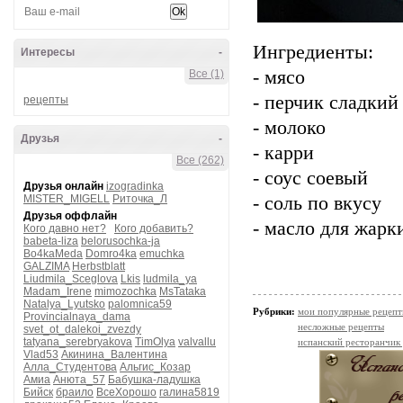
Ингредиенты:
Интересы
-
- мясо
Все (1)
- перчик сладкий
рецепты
- молоко
Друзья
-
- карри
Все (262)
- соус соевый
Друзья онлайн
izogradinka
MISTER_MIGELL
Риточка_Л
- соль по вкусу
Друзья оффлайн
- масло для жарк
Кого давно нет?
Кого добавить?
babeta-liza
belorusochka-ja
Bo4kaMeda
Domro4ka
emuchka
GALZIMA
Herbstblatt
Liudmila_Sceglova
Lkis
ludmila_ya
Madam_Irene
mimozochka
MsTataka
Natalya_Lyutsko
palomnica59
Рубрики:
мои популярные рецеп
Provincialnaya_dama
несложные рецепты
svet_ot_dalekoi_zvezdy
tatyana_serebryakova
TimOlya
valvallu
испанский ресторанчик
Vlad53
Акинина_Валентина
Алла_Студентова
Альгис_Козар
Амиа
Анюта_57
Бабушка-ладушка
Бийск
браило
ВсеХорошо
галина5819