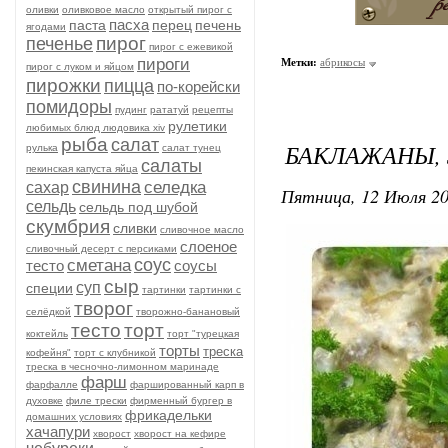
оливки
оливковое масло
открытый пирог с
пасха
паста
перец
печень
ягодами
пирог
печенье
пирог с ежевикой
пироги
Метки:
абрикосы
пирог с луком и яйцом
пирожки
пицца
по-корейски
помидоры
пудинг
рататуй
рецепты
рулетики
любимых блюд людовика xiv
рыба
салат
БАКЛАЖАНЫ,
рулька
салат тунец
салаты
пекинская капуста яйца
свинина
селедка
сахар
Пятница, 12 Июля 20
сельдь
сельдь под шубой
скумбрия
сливки
сливочное масло
слоеное
сливочный десерт с персиками
соус
сметана
тесто
соусы
сыр
суп
специи
тартинки
тартинки с
творог
селёдкой
творожно-банановый
тесто
торт
коктейль
торт "турецкая
торты
треска
кофейня"
торт с клубникой
треска в чесночно-лимонном маринаде
фарш
фарфалле
фаршированный карп в
духовке
филе трески
фирменный бургер в
фрикадельки
домашних условиях
хачапури
хворост
хворост на кефире