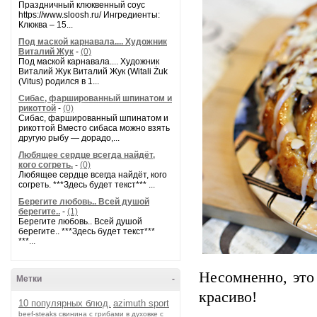
Праздничный клюквенный соус
https://www.sloosh.ru/ Ингредиенты:
Клюква – 15...
Под маской карнавала.... Художник
Виталий Жук
-
(0)
Под маской карнавала.... Художник
Виталий Жук Виталий Жук (Witali Żuk
(Vitus) родился в 1...
Сибас, фаршированный шпинатом и
рикоттой
-
(0)
Сибас, фаршированный шпинатом и
рикоттой Вместо сибаса можно взять
другую рыбу — дорадо,...
Любящее сердце всегда найдёт,
кого согреть.
-
(0)
Любящее сердце всегда найдёт, кого
согреть. ***Здесь будет текст*** ...
Берегите любовь.. Всей душой
берегите..
-
(1)
Берегите любовь.. Всей душой
берегите.. ***Здесь будет текст***
***...
Несомненно, это
Метки
-
красиво!
10 популярных блюд.
azimuth sport
beef-stеаks
cвинина с грибами в духовке с