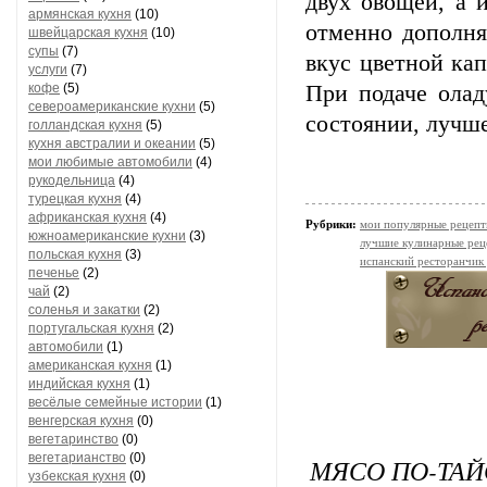
двух овощей, а 
армянская кухня
(10)
отменно дополня
швейцарская кухня
(10)
супы
(7)
вкус цветной ка
услуги
(7)
кофе
(5)
При подаче олад
североамериканские кухни
(5)
состоянии, лучше
голландская кухня
(5)
кухня австралии и океании
(5)
мои любимые автомобили
(4)
рукодельница
(4)
турецкая кухня
(4)
африканская кухня
(4)
Рубрики:
мои популярные рецеп
южноамериканские кухни
(3)
лучшие кулинарные рец
польская кухня
(3)
испанский ресторанчик
печенье
(2)
чай
(2)
соленья и закатки
(2)
португальская кухня
(2)
автомобили
(1)
американская кухня
(1)
индийская кухня
(1)
весёлые семейные истории
(1)
венгерская кухня
(0)
вегетаринство
(0)
вегетарианство
(0)
МЯСО ПО-ТА
узбекская кухня
(0)