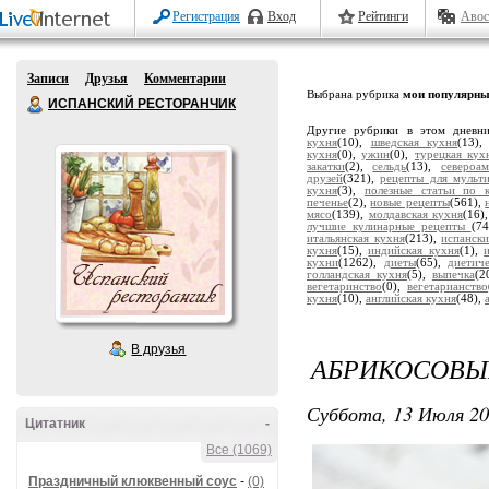
Регистрация
Вход
Рейтинги
Авос
Записи
Друзья
Комментарии
Выбрана рубрика
мои популярны
ИСПАНСКИЙ РЕСТОРАНЧИК
Другие рубрики в этом дневн
кухня
(10),
шведская кухня
(13)
кухня
(0),
ужин
(0),
турецкая кух
закатки
(2),
сельдь
(13),
североа
друзей
(321),
рецепты для мульт
кухня
(3),
полезные статьи по 
печенье
(2),
новые рецепты
(561),
мясо
(139),
молдавская кухня
(16)
лучшие кулинарные рецепты
(7
итальянская кухня
(213),
испанск
кухня
(15),
индийская кухня
(1),
кухни
(1262),
диеты
(65),
диетич
голландская кухня
(5),
выпечка
(2
вегетаринство
(0),
вегетарианство
кухня
(10),
английская кухня
(48),
В друзья
АБРИКОСОВЫ
Суббота, 13 Июля 20
Цитатник
-
Все (1069)
Праздничный клюквенный соус
-
(0)