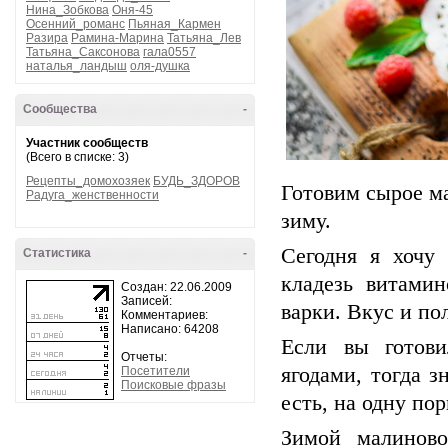
Нина_Зобкова
Оня-45
Осенний_романс
Пьяная_Кармен
Разира
Рамина-Марина
Татьяна_Лев
Татьяна_Саксонова
гала0557
наталья_ландыш
оля-душка
Сообщества
-
Участник сообществ
(Всего в списке: 3)
Рецепты_домохозяек
БУДЬ_ЗДОРОВ
Готовим сырое ма
Радуга_женственности
зиму.
Сегодня я хочу
Статистика
-
кладезь витами
Создан: 22.06.2009
Записей:
варки. Вкус и по
Комментариев:
Написано: 64208
Если вы готов
Отчеты:
ягодами, тогда з
Посетители
Поисковые фразы
есть, на одну по
Зимой малиново