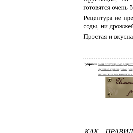
готовятся очень б
Рецептура не пр
соды, ни дрожже
Простая и вкусна
Рубрики:
мои популярные рецеп
лучшие кулинарные рец
испанский ресторанчик
КАК ПРАВИЛ