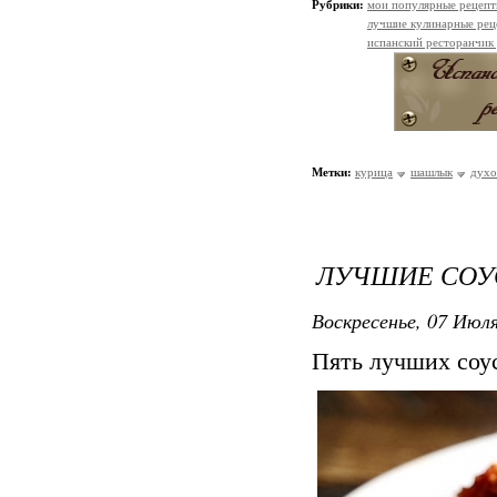
Рубрики:
мои популярные рецеп
лучшие кулинарные рец
испанский ресторанчик
Метки:
курица
шашлык
духо
ЛУЧШИЕ СОУ
Воскресенье, 07 Июля
Пять лучших соус