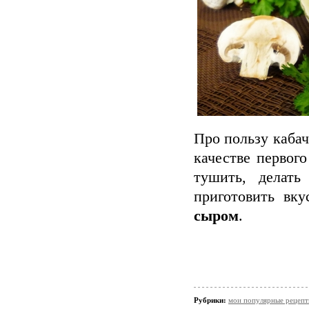
Про пользу кабач
качестве первог
тушить, делат
приготовить в
сыром
.
Рубрики:
мои популярные рецеп