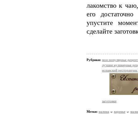
лакомство к чаю
его достаточно
упустите момен
сделайте заготов
Рубрики:
мои популярные рецеп
лучшие кулинарные рец
испанский ресторанчик
заготовки
Метки:
малина
варенье
мали