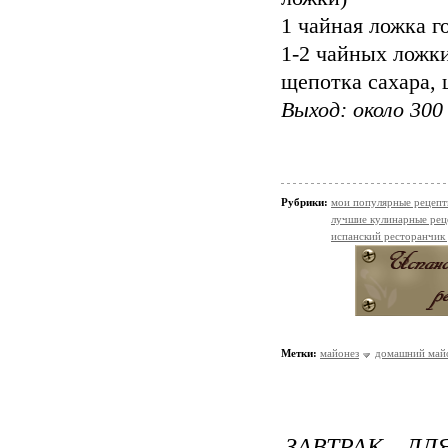
1 чайная ложка г
1-2 чайных ложк
щепотка сахара, 
Выход: около 300
Рубрики:
мои популярные рецеп
лучшие кулинарные рец
испанский ресторанчик
Метки:
майонез
домашний май
ЗАВТРАК ДЛ