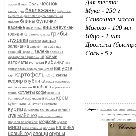
Для теста:
Чеснок
Соль
сыром
Банан
баклажаны
Мука - 250 г
амстердам
бифштекс
бифштекс (beef-stеаks) со сливочным
Сливочное масло 
булочки
блины
маслом
Молоко - 100 мл
вишня
варенье
вулкан
ветчина
грибы
говядина
Яйцо - 1 шт
готовим мусаку
духовка
завтрак
ежевика
Дрожжи (быстро
запеканка
запечённая рыба под
зелень
Соль - 5 г
овощной "шубой"
зразы из
игровые
картофеля с грибами
кабачки
автоматы
испания
как
капуста
приготовить сельдь под шубой
картофель
кекс
кексы
карп
кефир
клубника
когда появилось
колбаса
масло из оливок
королевская
котлеты
кофе
пицца
кофейно-
крем
банановый кекс
красный бархат
кулич
куриный рулет с грибами
курица
лепешки
Рубрики:
мои популярные рецеп
куркума
лепнина
лук
лучшие кулинарные рец
майонез
масло из оливок
испанский ресторанчик
морковь
моркови по-корейски
мусака
мясо
начинка
мясо свинина
нарезка
новый год
овощи
огурцы