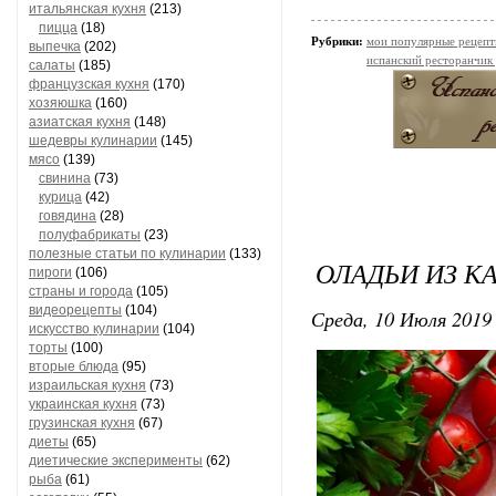
итальянская кухня
(213)
пицца
(18)
Рубрики:
мои популярные рецеп
выпечка
(202)
испанский ресторанчик
салаты
(185)
французская кухня
(170)
хозяюшка
(160)
азиатская кухня
(148)
шедевры кулинарии
(145)
мясо
(139)
свинина
(73)
курица
(42)
говядина
(28)
полуфабрикаты
(23)
полезные статьи по кулинарии
(133)
ОЛАДЬИ ИЗ К
пироги
(106)
страны и города
(105)
видеорецепты
(104)
Среда, 10 Июля 2019 
искусство кулинарии
(104)
торты
(100)
вторые блюда
(95)
израильская кухня
(73)
украинская кухня
(73)
грузинская кухня
(67)
диеты
(65)
диетические эксперименты
(62)
рыба
(61)