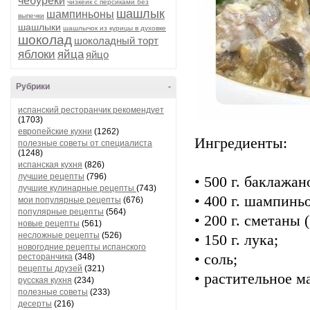
чебуреки
чизкейк с персиками без
шашлык
шампиньоны
выпечки
шашлыки
шашлычок из курицы в духовке
шоколад
шоколадный торт
яблоки
яйца
яйцо
Рубрики
-
испанский ресторанчик рекомендует
(1703)
европейские кухни
(1262)
Ингредиенты:
полезные советы от специалиста
(1248)
испанская кухня
(826)
лучшие рецепты
(796)
• 500 г. баклажан
лучшие кулинарные рецепты
(743)
• 400 г. шампинь
мои популярные рецепты
(676)
популярные рецепты
(564)
• 200 г. сметаны 
новые рецепты
(561)
несложные рецепты
(526)
• 150 г. лука;
новогодние рецепты испанского
• соль;
ресторанчика
(348)
рецепты друзей
(321)
• растительное м
русская кухня
(234)
полезные советы
(233)
десерты
(216)