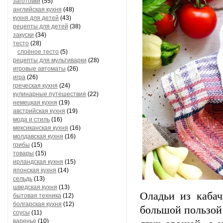
заготовки
(55)
английская кухня
(48)
кухня для детей
(43)
рецепты для детей
(38)
закуски
(34)
тесто
(28)
слоёное тесто
(5)
рецепты для мультиварки
(28)
игровые автоматы
(26)
игра
(26)
греческая кухня
(24)
кулинарные путешествия
(22)
немецкая кухня
(19)
австрийская кухня
(19)
мода и стиль
(16)
мексиканская кухня
(16)
молдавская кухня
(16)
грибы
(15)
товары
(15)
ирландская кухня
(15)
японская кухня
(14)
сельдь
(13)
шведская кухня
(13)
Оладьи из каба
бытовая техника
(12)
болгарская кухня
(12)
большой пользой 
соусы
(11)
варенье
(10)