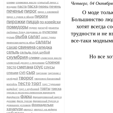
Четверг, 04 Октября
оливки
оливковое масло
открытый пирог с
пасха
паста
перец
печень
ягодами
пирог
печенье
О моде тольк
пирог с ежевикой
пироги
пирог с луком и яйцом
Большинство люд
пирожки
пицца
по-корейски
хотят всегда с
помидоры
пудинг
рататуй
рецепты
рулетики
трудности и не 
любимых блюд людовика xiv
рыба
салат
рулька
салат тунец
все-таки модным
салаты
пекинская капуста яйца
свинина
селедка
сахар
сельдь
сельдь под шубой
Но все хо
скумбрия
сливки
сливочное масло
слоеное
сливочный десерт с персиками
соус
сметана
тесто
соусы
сыр
суп
специи
тартинки
тартинки с
творог
селёдкой
творожно-банановый
тесто
торт
коктейль
торт "турецкая
торты
треска
кофейня"
торт с клубникой
треска в чесночно-лимонном маринаде
фарш
фарфалле
фаршированный карп в
духовке
филе трески
фирменный бургер в
фрикадельки
домашних условиях
хачапури
хворост
хворост на кефире