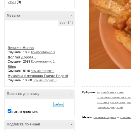
ужин
(0)
Музыка
-
Все (14)
Besame Mucho
Слушали: 1896
Комментарии: 3
Долгая Дорога...
Слушали: 2699
Комментарии: 1
Sting
Слушали: 9118
Комментарии: 0
Мужчина и женщина Fausto Papetti
Слушали: 10568
Комментарии: 0
Рубрики:
европейские кухни
Поиск по дневнику
-
полезные советы от спе
лучшие кулинарные рец
рецепты для детей
в этом дневнике
Метки:
соломка сырная
оченнь
Подписка по e-mail
-