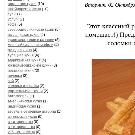
Вторник, 02 Октября
армянская кухня
(10)
швейцарская кухня
(10)
супы
(7)
услуги
(7)
кофе
(5)
Этот классный р
североамериканские кухни
(5)
помешает!) Пред
голландская кухня
(5)
кухня австралии и океании
(5)
соломки 
мои любимые автомобили
(4)
рукодельница
(4)
турецкая кухня
(4)
африканская кухня
(4)
южноамериканские кухни
(3)
польская кухня
(3)
печенье
(2)
чай
(2)
соленья и закатки
(2)
португальская кухня
(2)
автомобили
(1)
американская кухня
(1)
индийская кухня
(1)
весёлые семейные истории
(1)
венгерская кухня
(0)
вегетаринство
(0)
вегетарианство
(0)
узбекская кухня
(0)