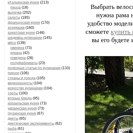
итальянская кухня
(213)
Выбрать велоси
пицца
(18)
выпечка
(202)
нужна рама 
салаты
(185)
удобство модели
французская кухня
(170)
хозяюшка
(160)
сможете
купить 
азиатская кухня
(148)
шедевры кулинарии
(145)
вы его будете
мясо
(139)
свинина
(73)
курица
(42)
говядина
(28)
полуфабрикаты
(23)
полезные статьи по кулинарии
(133)
пироги
(106)
страны и города
(105)
видеорецепты
(104)
искусство кулинарии
(104)
торты
(100)
вторые блюда
(95)
израильская кухня
(73)
украинская кухня
(73)
грузинская кухня
(67)
диеты
(65)
диетические эксперименты
(62)
рыба
(61)