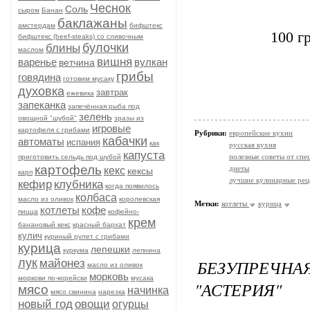
Чеснок
Соль
сыром
Банан
баклажаны
амстердам
бифштекс
100 г
бифштекс (beef-stеаks) со сливочным
булочки
блины
маслом
вишня
варенье
вулкан
ветчина
грибы
говядина
готовим мусаку
духовка
завтрак
ежевика
запеканка
запечённая рыба под
зелень
овощной "шубой"
зразы из
игровые
картофеля с грибами
Рубрики:
европейские кухни
кабачки
автоматы
испания
как
русская кухня
капуста
полезные советы от спе
приготовить сельдь под шубой
картофель
диеты
кекс
кексы
карп
лучшие кулинарные рец
кефир
клубника
когда появилось
колбаса
масло из оливок
королевская
Метки:
котлеты
курица
котлеты
кофе
пицца
кофейно-
крем
банановый кекс
красный бархат
кулич
куриный рулет с грибами
курица
лепешки
куркума
лепнина
лук
БЕЗУПРЕЧ
майонез
масло из оливок
морковь
моркови по-корейски
мусака
"АСТЕРИЯ"
мясо
начинка
мясо свинина
нарезка
новый год
овощи
огурцы