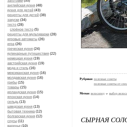
заготовки
(55)
английская кухня
(48)
кухня для детей
(43)
рецепты для детей
(38)
закуски
(34)
тесто
(28)
слоёное тесто
(5)
рецепты для мультиварки
(28)
игровые автоматы
(26)
игра
(26)
греческая кухня
(24)
кулинарные путешествия
(22)
немецкая кухня
(19)
австрийская кухня
(19)
мода и стиль
(16)
мексиканская кухня
(16)
молдавская кухня
(16)
Рубрики:
полезные советы
грибы
(15)
полезные советы от спе
товары
(15)
ирландская кухня
(15)
Метки:
велосипед
выбор велос
японская кухня
(14)
сельдь
(13)
шведская кухня
(13)
бытовая техника
(12)
болгарская кухня
(12)
СЫРНАЯ СОЛ
соусы
(11)
варенье
(10)