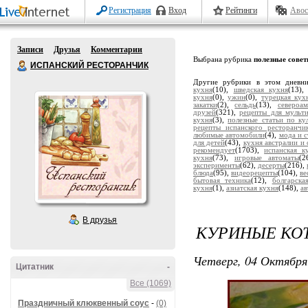
Регистрация
Вход
Рейтинги
Авос
Записи
Друзья
Комментарии
Выбрана рубрика
полезные совет
ИСПАНСКИЙ РЕСТОРАНЧИК
Другие рубрики в этом дневн
кухня
(10),
шведская кухня
(13)
кухня
(0),
ужин
(0),
турецкая кух
закатки
(2),
сельдь
(13),
североа
друзей
(321),
рецепты для мульт
кухня
(3),
полезные статьи по ку
рецепты испанского ресторанчи
любимые автомобили
(4),
мода и с
для детей
(43),
кухня австралии и
рекомендует
(1703),
испанская к
кухня
(73),
игровые автоматы
(2
эксперименты
(62),
десерты
(216),
блюда
(95),
видеорецепты
(104),
ве
бытовая техника
(12),
болгарска
кухня
(1),
азиатская кухня
(148),
а
В друзья
КУРИНЫЕ КО
Четверг, 04 Октября
Цитатник
-
Все (1069)
Праздничный клюквенный соус
-
(0)