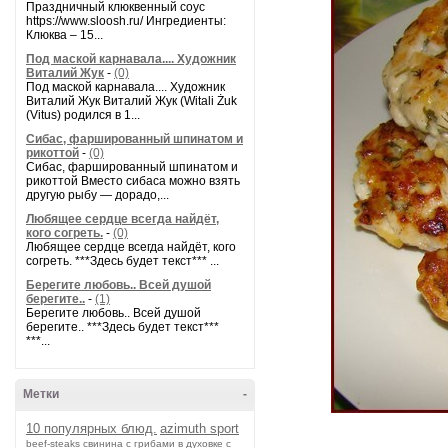
Праздничный клюквенный соус
https://www.sloosh.ru/ Ингредиенты:
Клюква – 15...
Под маской карнавала.... Художник
Виталий Жук
-
(0)
Под маской карнавала.... Художник
Виталий Жук Виталий Жук (Witali Żuk
(Vitus) родился в 1...
Сибас, фаршированный шпинатом и
рикоттой
-
(0)
Сибас, фаршированный шпинатом и
рикоттой Вместо сибаса можно взять
другую рыбу — дорадо,...
Любящее сердце всегда найдёт,
кого согреть.
-
(0)
Любящее сердце всегда найдёт, кого
согреть. ***Здесь будет текст*** ...
Берегите любовь.. Всей душой
берегите..
-
(1)
Берегите любовь.. Всей душой
берегите.. ***Здесь будет текст***
***...
Метки
-
10 популярных блюд.
azimuth sport
beef-stеаks
cвинина с грибами в духовке с