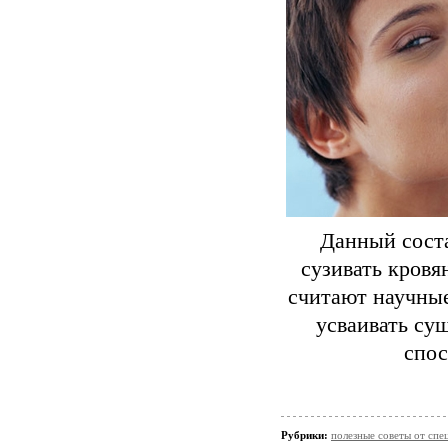
Данный сост
сузивать кровя
считают научные
усваивать су
спос
Рубрики:
полезные советы от спе