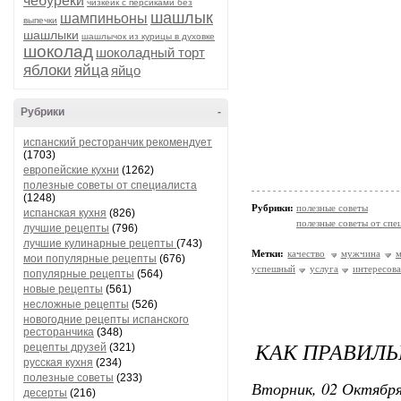
чебуреки
чизкейк с персиками без
шашлык
шампиньоны
выпечки
шашлыки
шашлычок из курицы в духовке
шоколад
шоколадный торт
яблоки
яйца
яйцо
Рубрики
-
испанский ресторанчик рекомендует
(1703)
европейские кухни
(1262)
полезные советы от специалиста
(1248)
Рубрики:
полезные советы
испанская кухня
(826)
полезные советы от спе
лучшие рецепты
(796)
лучшие кулинарные рецепты
(743)
Метки:
качество
мужчина
м
мои популярные рецепты
(676)
успешный
услуга
интересова
популярные рецепты
(564)
новые рецепты
(561)
несложные рецепты
(526)
новогодние рецепты испанского
ресторанчика
(348)
КАК ПРАВИЛЬ
рецепты друзей
(321)
русская кухня
(234)
полезные советы
(233)
Вторник, 02 Октября
десерты
(216)