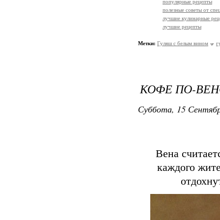
популярные рецепты
полезные советы от спе
лучшие кулинарные рец
лучшие рецепты
Метки:
Гуляш с белым вином
г
КОФЕ ПО-ВЕН
Суббота, 15 Сентябр
Вена считает
каждого жите
отдохну