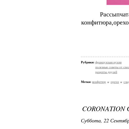
Рассыпчат
конфитюра,орехо
Рубрики:
французская кухня
полезные советы от спе
рецепты друзей
Метки:
конфитюр
орехи
сла
CORONATION 
Суббота, 22 Сентябр