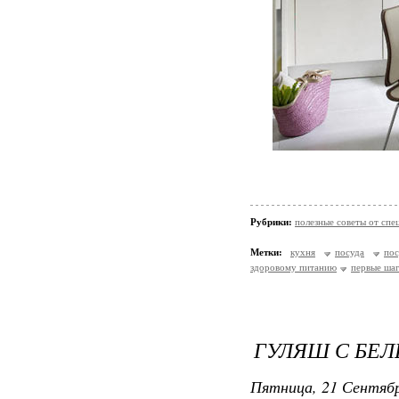
Рубрики:
полезные советы от спе
Метки:
кухня
посуда
по
здоровому питанию
первые ша
ГУЛЯШ С БЕ
Пятница, 21 Сентябр