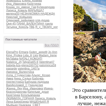
дракоша52
Елена_Краева
Ира_Ивановна
Кахетинка
Кошка_по_имени_Гав
Кулинарушка
Лариса_Коваль
МАРЬЯША7
милена50
НЕЗНАКОМКА-НАДЕЖДА
Николай_Кофырин
Одинокий_рейнджер
оля-душка
Оня-45
ПАНИ_ВАЛЕНТИНА
таила
Татьяна_Король
ТВБ
Я_у_ТВОИХ_ног
Постоянные читатели
-
Все (5502)
ElenaPro
Ermara
Guten_appetit
Jo-Ann
King_Protea
Lida_K
Lkis
Madam_Irene
MsTataka
NATALI_KOMJATI
Natalica_JA
Tatyana65-6
Valentina47
babeta-liza
elena160752
palomnica59
paparde
valentina_1407a
Акинина_Валентина
Алла_Студентова
Альгис_Козар
Амиа
Анна_Седых
Бабочка-
прелестница
Бабушка-ладушка
Варфоломей_С
Гринделия
Жанна_Лях
Ира_Ивановна
Ирина-
Это сравнител
Краснодарочка
Капельки_души
Кахетинка
Когалымчанка
в Барселону,
ЛЮДМИЛА_ГОРНАЯ
Лариса_Коваль
Лена-Бирюсинка
МАШЕНЬКА-Я
лучше, нежар
Мыфыко
Надежда_СВЕТ