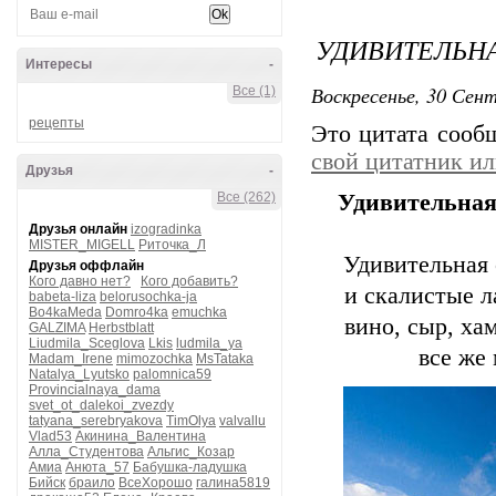
УДИВИТЕЛЬНА
Интересы
-
Воскресенье, 30 Сент
Все (1)
рецепты
Это цитата соо
свой цитатник и
Друзья
-
Все (262)
Удивительная
Друзья онлайн
izogradinka
MISTER_MIGELL
Риточка_Л
Удивительная
Друзья оффлайн
Кого давно нет?
Кого добавить?
и скалистые 
babeta-liza
belorusochka-ja
Bo4kaMeda
Domro4ka
emuchka
вино, сыр, ха
GALZIMA
Herbstblatt
Liudmila_Sceglova
Lkis
ludmila_ya
все же
Madam_Irene
mimozochka
MsTataka
Natalya_Lyutsko
palomnica59
Provincialnaya_dama
svet_ot_dalekoi_zvezdy
tatyana_serebryakova
TimOlya
valvallu
Vlad53
Акинина_Валентина
Алла_Студентова
Альгис_Козар
Амиа
Анюта_57
Бабушка-ладушка
Бийск
браило
ВсеХорошо
галина5819