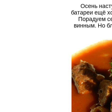
Осень наст
батареи ещё х
Порадуем се
винным. Но бл