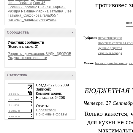
Нина_Зобкова
Оня-45
противовес з
Осенний_романс
Пьяная_Кармен
Разира
Рамина-Марина
Татьяна_Лев
Татьяна_Саксонова
гала0557
наталья_ландыш
оля-душка
**
Сообщества
-
Рубрики:
испанская кухня
Участник сообществ
полезные советы от спе
(Всего в списке: 3)
лучшие рецепты
страны и города
Рецепты_домохозяек
БУДЬ_ЗДОРОВ
Радуга_женственности
Метки:
Баски страна басков Барс
Статистика
-
Создан: 22.06.2009
БЮДЖЕТНАЯ 
Записей:
Комментариев:
Написано: 64208
Четверг, 27 Сентябр
Отчеты:
Посетители
Только кажется,
Поисковые фразы
для кухни не со
максимально