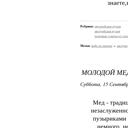
знаете,
Рубрики:
европейские кухни
австрийская кухня
полезные советы от спе
Метки:
кофе по-венски
австрия
МОЛОДОЙ МЕ
Суббота, 15 Сентябр
Мед - тради
незаслуженн
пузыриками 
немного, н