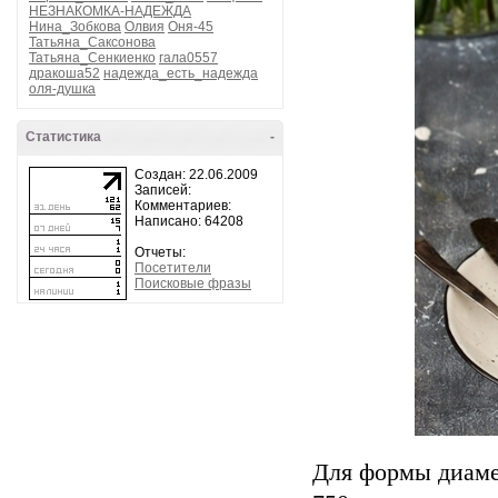
НЕЗНАКОМКА-НАДЕЖДА
Нина_Зобкова
Олвия
Оня-45
Татьяна_Саксонова
Татьяна_Сенкиенко
гала0557
дракоша52
надежда_есть_надежда
оля-душка
Статистика
-
Создан: 22.06.2009
Записей:
Комментариев:
Написано: 64208
Отчеты:
Посетители
Поисковые фразы
Для формы диаме