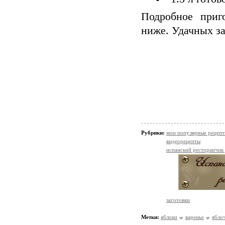
Подробное приг
ниже. Удачных за
Рубрики:
мои популярные рецеп
видеорецепты
испанский ресторанчик
заготовки
Метки:
яблоки
варенье
ябло