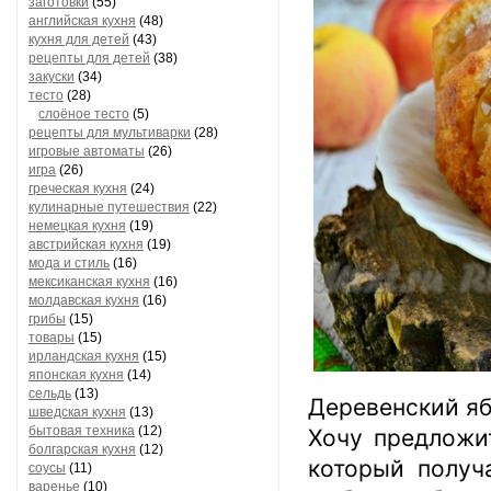
заготовки
(55)
английская кухня
(48)
кухня для детей
(43)
рецепты для детей
(38)
закуски
(34)
тесто
(28)
слоёное тесто
(5)
рецепты для мультиварки
(28)
игровые автоматы
(26)
игра
(26)
греческая кухня
(24)
кулинарные путешествия
(22)
немецкая кухня
(19)
австрийская кухня
(19)
мода и стиль
(16)
мексиканская кухня
(16)
молдавская кухня
(16)
грибы
(15)
товары
(15)
ирландская кухня
(15)
японская кухня
(14)
сельдь
(13)
Деревенский яб
шведская кухня
(13)
бытовая техника
(12)
Хочу предложи
болгарская кухня
(12)
который получ
соусы
(11)
варенье
(10)