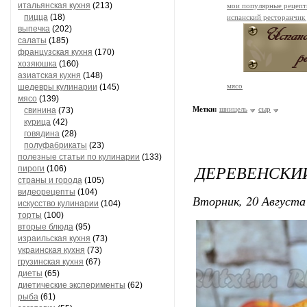
итальянская кухня
(213)
мои популярные рецеп
пицца
(18)
испанский ресторанчик
выпечка
(202)
салаты
(185)
французская кухня
(170)
хозяюшка
(160)
азиатская кухня
(148)
мясо
шедевры кулинарии
(145)
мясо
(139)
Метки:
шницель
сыр
свинина
(73)
курица
(42)
говядина
(28)
полуфабрикаты
(23)
полезные статьи по кулинарии
(133)
ДЕРЕВЕНСКИ
пироги
(106)
страны и города
(105)
видеорецепты
(104)
Вторник, 20 Августа 
искусство кулинарии
(104)
торты
(100)
вторые блюда
(95)
израильская кухня
(73)
украинская кухня
(73)
грузинская кухня
(67)
диеты
(65)
диетические эксперименты
(62)
рыба
(61)