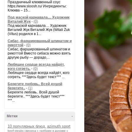
Праздничный клюквенный соус
https://www.sloosh.ru/ Ингредиенты:
Клюква – 15...
Под маской карнавала.... Художник
Виталий Жук
-
(0)
Под маской карнавала.... Художник
Виталий Жук Виталий Жук (Witali Żuk
(Vitus) родился в 1...
Сибас, фаршированный шпинатом и
рикоттой
-
(0)
Сибас, фаршированный шпинатом и
рикоттой Вместо сибаса можно взять
другую рыбу — дорадо,...
Любящее сердце всегда найдёт,
кого согреть.
-
(0)
Любящее сердце всегда найдёт, кого
согреть. ***Здесь будет текст*** ...
Берегите любовь.. Всей душой
берегите..
-
(1)
Берегите любовь.. Всей душой
берегите.. ***Здесь будет текст***
***...
Метки
-
10 популярных блюд.
azimuth sport
beef-stеаks
cвинина с грибами в духовке с