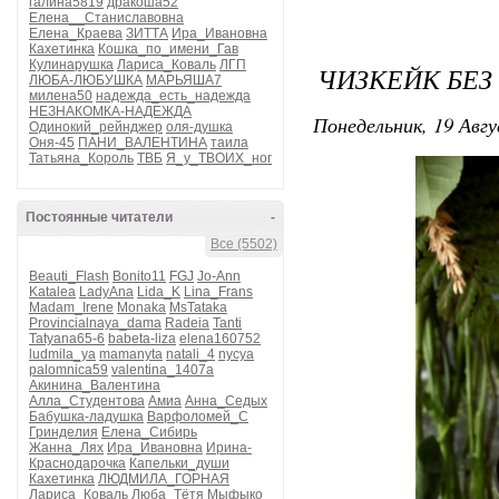
галина5819
дракоша52
Елена__Станиславовна
Елена_Краева
ЗИТТА
Ира_Ивановна
Кахетинка
Кошка_по_имени_Гав
Кулинарушка
Лариса_Коваль
ЛГП
ЧИЗКЕЙК БЕЗ
ЛЮБА-ЛЮБУШКА
МАРЬЯША7
милена50
надежда_есть_надежда
НЕЗНАКОМКА-НАДЕЖДА
Понедельник, 19 Авгу
Одинокий_рейнджер
оля-душка
Оня-45
ПАНИ_ВАЛЕНТИНА
таила
Татьяна_Король
ТВБ
Я_у_ТВОИХ_ног
Постоянные читатели
-
Все (5502)
Beauti_Flash
Bonito11
FGJ
Jo-Ann
Katalea
LadyAna
Lida_K
Lina_Frans
Madam_Irene
Monaka
MsTataka
Provincialnaya_dama
Radeia
Tanti
Tatyana65-6
babeta-liza
elena160752
ludmila_ya
mamanyta
natali_4
nycya
palomnica59
valentina_1407a
Акинина_Валентина
Алла_Студентова
Амиа
Анна_Седых
Бабушка-ладушка
Варфоломей_С
Гринделия
Елена_Сибирь
Жанна_Лях
Ира_Ивановна
Ирина-
Краснодарочка
Капельки_души
Кахетинка
ЛЮДМИЛА_ГОРНАЯ
Лариса_Коваль
Люба_Тётя
Мыфыко