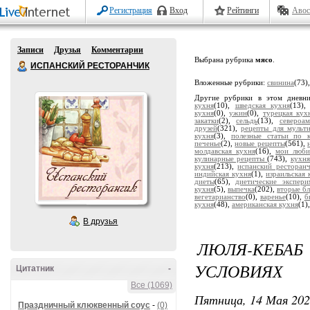
Регистрация
Вход
Рейтинги
Авос
Записи
Друзья
Комментарии
Выбрана рубрика
мясо
.
ИСПАНСКИЙ РЕСТОРАНЧИК
Вложенные рубрики:
свинина
(73)
Другие рубрики в этом дневн
кухня
(10),
шведская кухня
(13)
кухня
(0),
ужин
(0),
турецкая кух
закатки
(2),
сельдь
(13),
североа
друзей
(321),
рецепты для мульт
кухня
(3),
полезные статьи по 
печенье
(2),
новые рецепты
(561),
молдавская кухня
(16),
мои люби
кулинарные рецепты
(743),
кухня
кухня
(213),
испанский ресторан
индийская кухня
(1),
израильская 
диеты
(65),
диетические экспери
кухня
(5),
выпечка
(202),
вторые б
вегетарианство
(0),
варенье
(10),
б
кухня
(48),
американская кухня
(1)
В друзья
ЛЮЛЯ-КЕБА
УСЛОВИЯХ
Цитатник
-
Все (1069)
Пятница, 14 Мая 202
Праздничный клюквенный соус
-
(0)