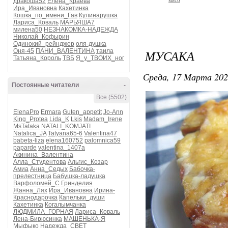
мясо
дракоша52
Елена_Краева
Ира_Ивановна
Кахетинка
Кошка_по_имени_Гав
Кулинарушка
Лариса_Коваль
МАРЬЯША7
милена50
НЕЗНАКОМКА-НАДЕЖДА
Николай_Кофырин
Одинокий_рейнджер
оля-душка
Оня-45
ПАНИ_ВАЛЕНТИНА
таила
МУСАКА
Татьяна_Король
ТВБ
Я_у_ТВОИХ_ног
Среда, 17 Марта 202
Постоянные читатели
-
Все (5502)
ElenaPro
Ermara
Guten_appetit
Jo-Ann
King_Protea
Lida_K
Lkis
Madam_Irene
MsTataka
NATALI_KOMJATI
Natalica_JA
Tatyana65-6
Valentina47
babeta-liza
elena160752
palomnica59
paparde
valentina_1407a
Акинина_Валентина
Алла_Студентова
Альгис_Козар
Амиа
Анна_Седых
Бабочка-
прелестница
Бабушка-ладушка
Варфоломей_С
Гринделия
Жанна_Лях
Ира_Ивановна
Ирина-
Краснодарочка
Капельки_души
Кахетинка
Когалымчанка
ЛЮДМИЛА_ГОРНАЯ
Лариса_Коваль
Лена-Бирюсинка
МАШЕНЬКА-Я
Мыфыко
Надежда_СВЕТ