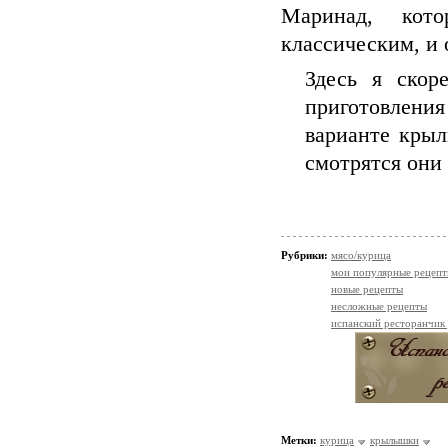
Маринад, кот
классическим, и 
Здесь я скор
приготовления
варианте крыл
смотрятся они
Рубрики:
мясо/курица
мои популярные рецеп
новые рецепты
несложные рецепты
испанский ресторанчик
Метки:
курица
крылышки