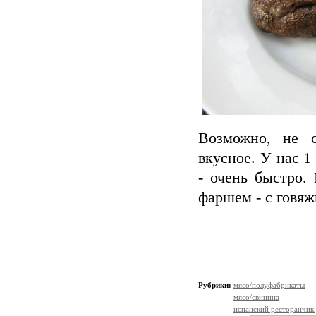
Возможно, не с
вкусное. У нас 1
- очень быстро
фаршем - с говяж
Рубрики:
мясо/полуфабрикаты
мясо/свинина
испанский ресторанчик