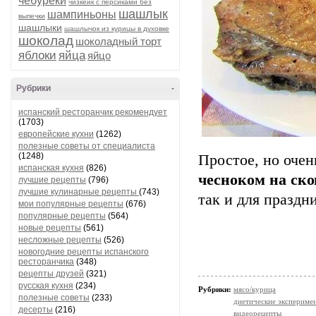
чебуреки
чизкейк с персиками без
шашлык
шампиньоны
выпечки
шашлыки
шашлычок из курицы в духовке
шоколад
шоколадный торт
яблоки
яйца
яйцо
Рубрики
-
испанский ресторанчик рекомендует
(1703)
европейские кухни
(1262)
полезные советы от специалиста
(1248)
Простое, но очен
испанская кухня
(826)
чесноком на ско
лучшие рецепты
(796)
лучшие кулинарные рецепты
(743)
так и для праздн
мои популярные рецепты
(676)
популярные рецепты
(564)
новые рецепты
(561)
несложные рецепты
(526)
новогодние рецепты испанского
ресторанчика
(348)
рецепты друзей
(321)
русская кухня
(234)
Рубрики:
мясо/курица
полезные советы
(233)
диетические экспериме
десерты
(216)
видеорецепты