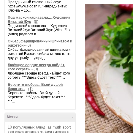
Праздничный клюквенный соус
https://www.sloosh.ru/ Ингредиенты:
Клюква – 15...
Под маской карнавала.... Художник
Виталий Жук
-
(0)
Под маской карнавала.... Художник
Виталий Жук Виталий Жук (Witali Żuk
(Vitus) родился в 1...
Сибас, фаршированный шпинатом и
рикоттой
-
(0)
Сибас, фаршированный шпинатом и
рикоттой Вместо сибаса можно взять
другую рыбу — дорадо,...
Любящее сердце всегда найдёт,
кого согреть.
-
(0)
Любящее сердце всегда найдёт, кого
согреть. ***Здесь будет текст*** ...
Берегите любовь.. Всей душой
берегите..
-
(1)
Берегите любовь.. Всей душой
берегите.. ***Здесь будет текст***
***...
Метки
-
10 популярных блюд.
azimuth sport
beef-stеаks
cвинина с грибами в духовке с