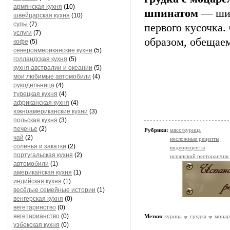
армянская кухня
(10)
шпинатом
— шик
швейцарская кухня
(10)
супы
(7)
первого кусочка.
услуги
(7)
образом, обещаем
кофе
(5)
североамериканские кухни
(5)
голландская кухня
(5)
кухня австралии и океании
(5)
мои любимые автомобили
(4)
рукодельница
(4)
турецкая кухня
(4)
африканская кухня
(4)
южноамериканские кухни
(3)
польская кухня
(3)
печенье
(2)
Рубрики:
мясо/курица
чай
(2)
несложные рецепты
соленья и закатки
(2)
видеорецепты
португальская кухня
(2)
испанский ресторанчик
автомобили
(1)
американская кухня
(1)
индийская кухня
(1)
весёлые семейные истории
(1)
венгерская кухня
(0)
вегетаринство
(0)
вегетарианство
(0)
Метки:
курица
грудка
моцар
узбекская кухня
(0)