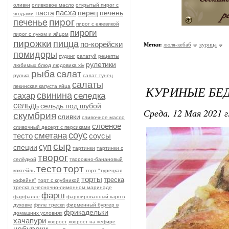
оливки
оливковое масло
открытый пирог с
пасха
паста
перец
печень
ягодами
пирог
печенье
пирог с ежевикой
пироги
пирог с луком и яйцом
пирожки
пицца
по-корейски
Метки:
люля-кебаб
курица
помидоры
пудинг
рататуй
рецепты
рулетики
любимых блюд людовика xiv
рыба
салат
рулька
салат тунец
салаты
пекинская капуста яйца
КУРИНЫЕ БЕД
свинина
селедка
сахар
сельдь
сельдь под шубой
Среда, 12 Мая 2021 г
скумбрия
сливки
сливочное масло
слоеное
сливочный десерт с персиками
соус
сметана
тесто
соусы
сыр
суп
специи
тартинки
тартинки с
творог
селёдкой
творожно-банановый
тесто
торт
коктейль
торт "турецкая
торты
треска
кофейня"
торт с клубникой
треска в чесночно-лимонном маринаде
фарш
фарфалле
фаршированный карп в
духовке
филе трески
фирменный бургер в
фрикадельки
домашних условиях
хачапури
хворост
хворост на кефире