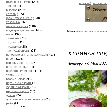
итальянская кухня
(213)
испанский ресторанчик
пицца
(18)
выпечка
(202)
салаты
(185)
французская кухня
(170)
хозяюшка
(160)
азиатская кухня
(148)
шедевры кулинарии
(145)
Метки:
блюдо из курицы
курин
мясо
(139)
свинина
(73)
курица
(42)
говядина
(28)
полуфабрикаты
(23)
КУРИНАЯ ГРУ
полезные статьи по кулинарии
(133)
пироги
(106)
Четверг, 06 Мая 2021
страны и города
(105)
видеорецепты
(104)
искусство кулинарии
(104)
торты
(100)
вторые блюда
(95)
израильская кухня
(73)
украинская кухня
(73)
грузинская кухня
(67)
диеты
(65)
диетические эксперименты
(62)
рыба
(61)