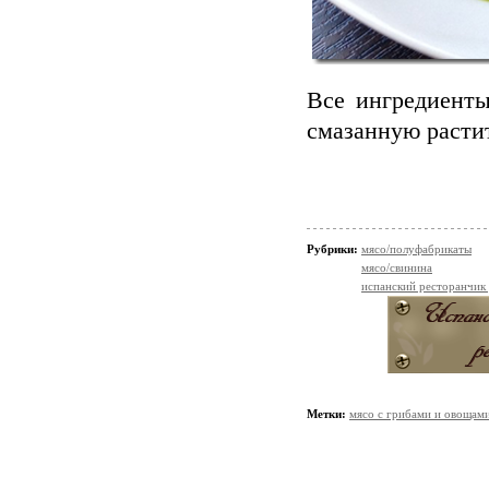
Все ингредиенты
смазанную расти
Рубрики:
мясо/полуфабрикаты
мясо/свинина
испанский ресторанчик
Метки:
мясо с грибами и овощам