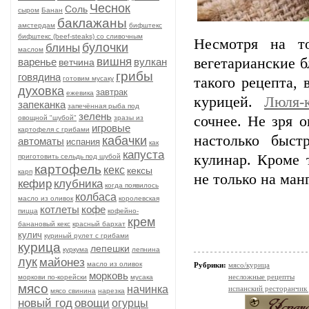
Чеснок
Соль
сыром
Банан
баклажаны
амстердам
бифштекс
бифштекс (beef-stеаks) со сливочным
Несмотря на т
булочки
блины
маслом
вишня
вегетарианские 
варенье
вулкан
ветчина
грибы
говядина
готовим мусаку
такого рецепта,
духовка
завтрак
ежевика
курицей.
Люля-
запеканка
запечённая рыба под
зелень
сочнее. Не зря 
овощной "шубой"
зразы из
игровые
картофеля с грибами
настолько быст
кабачки
автоматы
испания
как
капуста
кулинар. Кроме 
приготовить сельдь под шубой
картофель
кекс
кексы
карп
не только на ман
кефир
клубника
когда появилось
колбаса
масло из оливок
королевская
котлеты
кофе
пицца
кофейно-
крем
банановый кекс
красный бархат
кулич
куриный рулет с грибами
курица
лепешки
куркума
лепнина
лук
майонез
масло из оливок
Рубрики:
мясо/курица
морковь
несложные рецепты
моркови по-корейски
мусака
мясо
начинка
испанский ресторанчик
мясо свинина
нарезка
новый год
овощи
огурцы