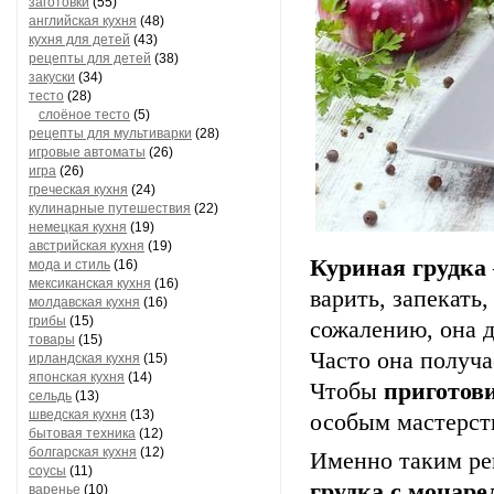
заготовки
(55)
английская кухня
(48)
кухня для детей
(43)
рецепты для детей
(38)
закуски
(34)
тесто
(28)
слоёное тесто
(5)
рецепты для мультиварки
(28)
игровые автоматы
(26)
игра
(26)
греческая кухня
(24)
кулинарные путешествия
(22)
немецкая кухня
(19)
австрийская кухня
(19)
Куриная грудка
мода и стиль
(16)
мексиканская кухня
(16)
варить, запекать,
молдавская кухня
(16)
грибы
(15)
сожалению, она д
товары
(15)
Часто она получа
ирландская кухня
(15)
японская кухня
(14)
Чтобы
приготов
сельдь
(13)
шведская кухня
(13)
особым мастерст
бытовая техника
(12)
болгарская кухня
(12)
Именно таким ре
соусы
(11)
грудка с моцаре
варенье
(10)