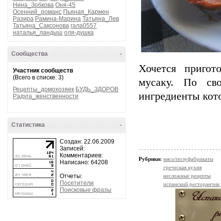
Нина_Зобкова
Оня-45
Осенний_романс
Пьяная_Кармен
Разира
Рамина-Марина
Татьяна_Лев
Татьяна_Саксонова
гала0557
наталья_ландыш
оля-душка
Сообщества
-
Хочется пригот
Участник сообществ
(Всего в списке: 3)
мусаку. По св
Рецепты_домохозяек
БУДЬ_ЗДОРОВ
ингредиенты кото
Радуга_женственности
Статистика
-
Создан: 22.06.2009
Записей:
Комментариев:
Рубрики:
мясо/полуфабрикаты
Написано: 64208
греческая кухня
Отчеты:
несложные рецепты
Посетители
испанский ресторанчик
Поисковые фразы