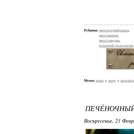
Рубрики:
мясо/полуфабрикаты
мясо/свинина
мясо/говядина
испанский ресторанчик
Метки:
зразы
пюре
картофел
ПЕЧЁНОЧНЫЙ
Воскресенье, 21 Февр