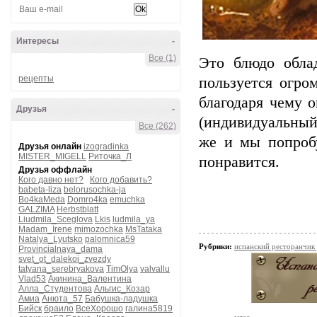
Интересы
-
Все (1)
Это блюдо обла
рецепты
пользуется огро
благодаря чему 
Друзья
-
(индивидуальный
Все (262)
же и мы попробу
Друзья онлайн
izogradinka
MISTER_MIGELL
Риточка_Л
понравится.
Друзья оффлайн
Кого давно нет?
Кого добавить?
babeta-liza
belorusochka-ja
Bo4kaMeda
Domro4ka
emuchka
GALZIMA
Herbstblatt
Liudmila_Sceglova
Lkis
ludmila_ya
Madam_Irene
mimozochka
MsTataka
Natalya_Lyutsko
palomnica59
Рубрики:
испанский ресторанчик
Provincialnaya_dama
svet_ot_dalekoi_zvezdy
tatyana_serebryakova
TimOlya
valvallu
Vlad53
Акинина_Валентина
Алла_Студентова
Альгис_Козар
Амиа
Анюта_57
Бабушка-ладушка
Бийск
браило
ВсеХорошо
галина5819