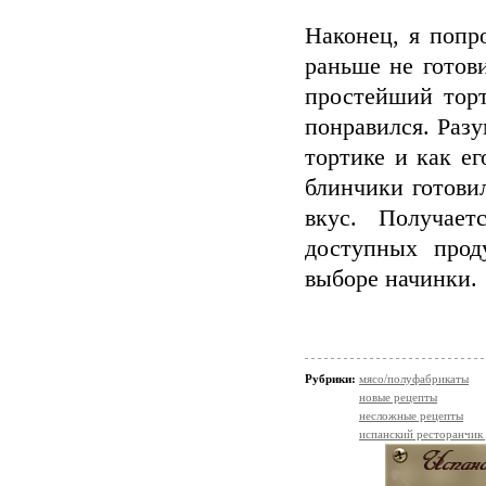
Наконец, я попр
раньше не готов
простейший торт
понравился. Разу
тортике и как ег
блинчики готовил
вкус. Получает
доступных прод
выборе начинки.
Рубрики:
мясо/полуфабрикаты
новые рецепты
несложные рецепты
испанский ресторанчик