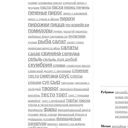
оливки
оливковое масло
открытый пирог с
пасха
паста
перец
печень
ягодами
пирог
печенье
пирог с ежевикой
пироги
пирог с луком и яйцом
пирожки
пицца
по-корейски
помидоры
пудинг
рататуй
рецепты
рулетики
любимых блюд людовика xiv
рыба
салат
рулька
салат тунец
салаты
пекинская капуста яйца
свинина
селедка
сахар
сельдь
сельдь под шубой
скумбрия
сливки
сливочное масло
слоеное
сливочный десерт с персиками
соус
сметана
тесто
соусы
сыр
суп
специи
тартинки
тартинки с
творог
селёдкой
творожно-банановый
Рубрики:
европейс
тесто
торт
коктейль
торт "турецкая
новые ре
торты
треска
кофейня"
торт с клубникой
испанска
треска в чесночно-лимонном маринаде
полезные
фарш
фарфалле
фаршированный карп в
рецепты 
духовке
филе трески
фирменный бургер в
несложн
фрикадельки
домашних условиях
хачапури
хворост
хворост на кефире
Метки:
картофель