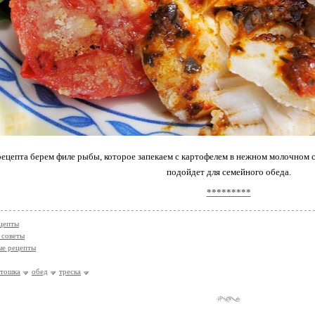
рецепта берем филе рыбы, которое запекаем с картофелем в нежном молочном с
подойдет для семейного обеда.
*********
цепты
 советы
ые рецепты
ртошка
обед
треска