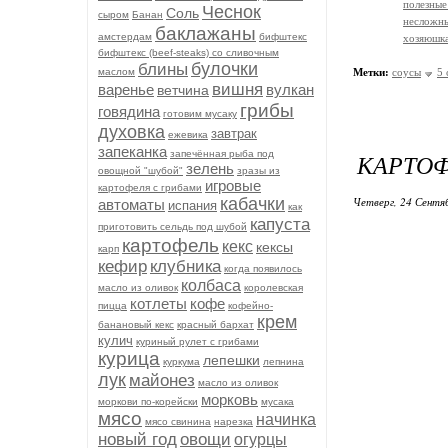
полезные
Чеснок
Соль
сыром
Банан
несложн
баклажаны
амстердам
бифштекс
хозяюшк
бифштекс (beef-stеаks) со сливочным
булочки
блины
маслом
Метки:
соусы
5 
вишня
варенье
вулкан
ветчина
грибы
говядина
готовим мусаку
духовка
завтрак
ежевика
запеканка
запечённая рыба под
КАРТОФ
зелень
овощной "шубой"
зразы из
игровые
картофеля с грибами
кабачки
Четверг, 24 Сентя
автоматы
испания
как
капуста
приготовить сельдь под шубой
картофель
кекс
кексы
карп
кефир
клубника
когда появилось
колбаса
масло из оливок
королевская
котлеты
кофе
пицца
кофейно-
крем
банановый кекс
красный бархат
кулич
куриный рулет с грибами
курица
лепешки
куркума
лепнина
лук
майонез
масло из оливок
морковь
моркови по-корейски
мусака
мясо
начинка
мясо свинина
нарезка
новый год
овощи
огурцы