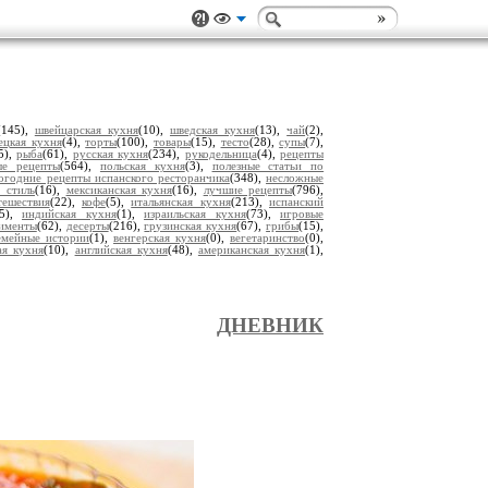
(145),
швейцарская кухня
(10),
шведская кухня
(13),
чай
(2),
ецкая кухня
(4),
торты
(100),
товары
(15),
тесто
(28),
супы
(7),
5),
рыба
(61),
русская кухня
(234),
рукодельница
(4),
рецепты
ые рецепты
(564),
польская кухня
(3),
полезные статьи по
огодние рецепты испанского ресторанчика
(348),
несложные
 стиль
(16),
мексиканская кухня
(16),
лучшие рецепты
(796),
тешествия
(22),
кофе
(5),
итальянская кухня
(213),
испанский
15),
индийская кухня
(1),
израильская кухня
(73),
игровые
рименты
(62),
десерты
(216),
грузинская кухня
(67),
грибы
(15),
емейные истории
(1),
венгерская кухня
(0),
вегетаринство
(0),
ая кухня
(10),
английская кухня
(48),
американская кухня
(1),
ДНЕВНИК