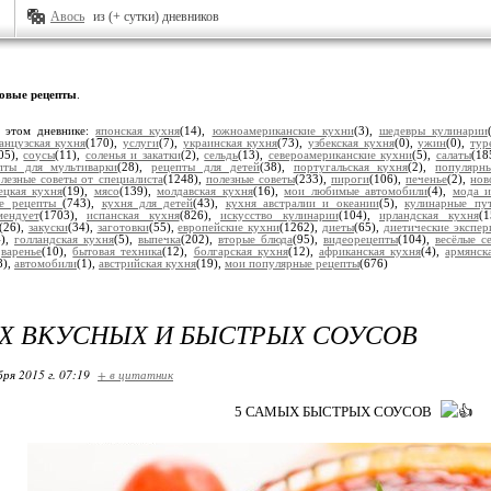
Авось
из (+ сутки) дневников
овые рецепты
.
 этом дневнике:
японская кухня
(14),
южноамериканские кухни
(3),
шедевры кулинарии
анцузская кухня
(170),
услуги
(7),
украинская кухня
(73),
узбекская кухня
(0),
ужин
(0),
тур
05),
соусы
(11),
соленья и закатки
(2),
сельдь
(13),
североамериканские кухни
(5),
салаты
(18
пты для мультиварки
(28),
рецепты для детей
(38),
португальская кухня
(2),
популярн
лезные советы от специалиста
(1248),
полезные советы
(233),
пироги
(106),
печенье
(2),
нов
ецкая кухня
(19),
мясо
(139),
молдавская кухня
(16),
мои любимые автомобили
(4),
мода и
ые рецепты
(743),
кухня для детей
(43),
кухня австралии и океании
(5),
кулинарные пу
мендует
(1703),
испанская кухня
(826),
искусство кулинарии
(104),
ирландская кухня
(
(26),
закуски
(34),
заготовки
(55),
европейские кухни
(1262),
диеты
(65),
диетические экспе
4),
голландская кухня
(5),
выпечка
(202),
вторые блюда
(95),
видеорецепты
(104),
весёлые с
,
варенье
(10),
бытовая техника
(12),
болгарская кухня
(12),
африканская кухня
(4),
армянск
8),
автомобили
(1),
австрийская кухня
(19),
мои популярные рецепты
(676)
Х ВКУСНЫХ И БЫСТРЫХ СОУСОВ
бря 2015 г. 07:19
+ в цитатник
5 САМЫХ БЫСТРЫХ СОУСОВ