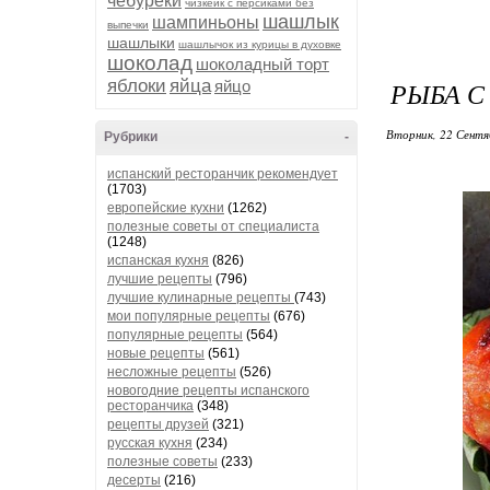
чебуреки
чизкейк с персиками без
шашлык
шампиньоны
выпечки
шашлыки
шашлычок из курицы в духовке
шоколад
шоколадный торт
яблоки
яйца
РЫБА С
яйцо
Вторник, 22 Сентя
Рубрики
-
испанский ресторанчик рекомендует
(1703)
европейские кухни
(1262)
полезные советы от специалиста
(1248)
испанская кухня
(826)
лучшие рецепты
(796)
лучшие кулинарные рецепты
(743)
мои популярные рецепты
(676)
популярные рецепты
(564)
новые рецепты
(561)
несложные рецепты
(526)
новогодние рецепты испанского
ресторанчика
(348)
рецепты друзей
(321)
русская кухня
(234)
полезные советы
(233)
десерты
(216)