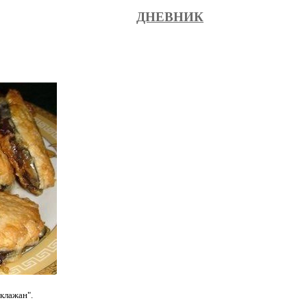
ДНЕВНИК
клажан".