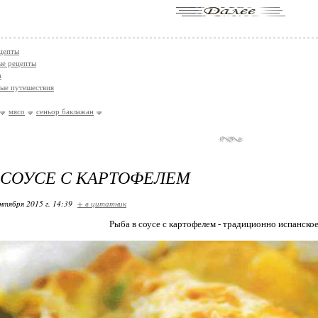
цепты
ые рецепты
а
ые путешествия
мясо
сеньор баклажан
 СОУСЕ С КАРТОФЕЛЕМ
нтября 2015 г. 14:39
+ в цитатник
Рыба в соусе с картофелем - традиционно испанское