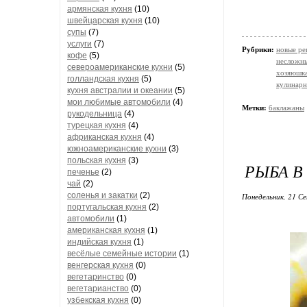
армянская кухня
(10)
швейцарская кухня
(10)
супы
(7)
услуги
(7)
Рубрики:
новые ре
кофе
(5)
несложн
североамериканские кухни
(5)
хозяюшк
голландская кухня
(5)
кулинарн
кухня австралии и океании
(5)
мои любимые автомобили
(4)
Метки:
баклажаны
рукодельница
(4)
турецкая кухня
(4)
африканская кухня
(4)
южноамериканские кухни
(3)
польская кухня
(3)
РЫБА В
печенье
(2)
чай
(2)
соленья и закатки
(2)
Понедельник, 21 Се
португальская кухня
(2)
автомобили
(1)
американская кухня
(1)
индийская кухня
(1)
весёлые семейные истории
(1)
венгерская кухня
(0)
вегетаринство
(0)
вегетарианство
(0)
узбекская кухня
(0)