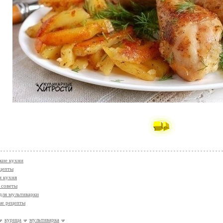
кие кухни
цепты
я кухня
 советы
для мультиварки
ые рецепты
курица
мультиварка