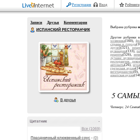
Регистрация
Вход
Рейтинги
Записи
Друзья
Комментарии
Выбрана рубрика
н
ИСПАНСКИЙ РЕСТОРАНЧИК
Другие рубрики в
хозяюшка
(160),
фр
страны и города
(1
друзей
(321),
реце
кулинарии
(133),
по
рецепты
(526),
нем
лучшие кулинарн
ресторанчик реко
автоматы
(26),
игра
греческая кухня
(2
вегетарианство
(0)
азиатская кухня
(14
5 САМЫ
В друзья
Четверг, 24 Сентя
Цитатник
-
Все (1069)
Праздничный клюквенный соус
-
(0)