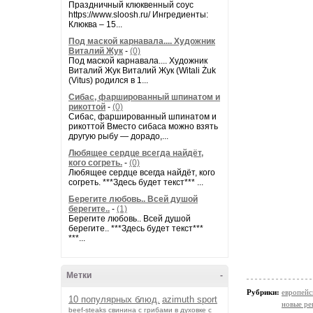
Праздничный клюквенный соус
https://www.sloosh.ru/ Ингредиенты:
Клюква – 15...
Под маской карнавала.... Художник
Виталий Жук
-
(0)
Под маской карнавала.... Художник
Виталий Жук Виталий Жук (Witali Żuk
(Vitus) родился в 1...
Сибас, фаршированный шпинатом и
рикоттой
-
(0)
Сибас, фаршированный шпинатом и
рикоттой Вместо сибаса можно взять
другую рыбу — дорадо,...
Любящее сердце всегда найдёт,
кого согреть.
-
(0)
Любящее сердце всегда найдёт, кого
согреть. ***Здесь будет текст*** ...
Берегите любовь.. Всей душой
берегите..
-
(1)
Берегите любовь.. Всей душой
берегите.. ***Здесь будет текст***
***...
Метки
-
Рубрики:
европейс
10 популярных блюд.
azimuth sport
новые ре
beef-stеаks
cвинина с грибами в духовке с