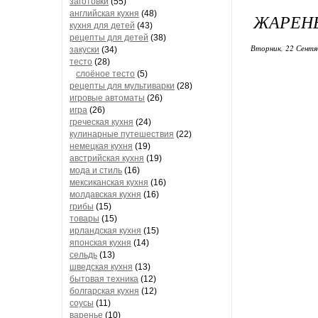
заготовки
(55)
английская кухня
(48)
ЖАРЕН
кухня для детей
(43)
рецепты для детей
(38)
Вторник, 22 Сентя
закуски
(34)
тесто
(28)
слоёное тесто
(5)
рецепты для мультиварки
(28)
игровые автоматы
(26)
игра
(26)
греческая кухня
(24)
кулинарные путешествия
(22)
немецкая кухня
(19)
австрийская кухня
(19)
мода и стиль
(16)
мексиканская кухня
(16)
молдавская кухня
(16)
грибы
(15)
товары
(15)
ирландская кухня
(15)
японская кухня
(14)
сельдь
(13)
шведская кухня
(13)
бытовая техника
(12)
болгарская кухня
(12)
соусы
(11)
варенье
(10)