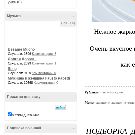
ужин
(0)
Музыка
-
Все (14)
Нежное жаркое
Очень вкусное 
Besame Mucho
Слушали: 1896
Комментарии: 3
Долгая Дорога...
как 
Слушали: 2699
Комментарии: 1
Sting
Слушали: 9118
Комментарии: 0
Мужчина и женщина Fausto Papetti
Слушали: 10568
Комментарии: 0
Рубрики:
испанская кухня
Поиск по дневнику
-
Метки:
жаркое
жаркое из говя
в этом дневнике
ПОДБОРКА 
Подписка по e-mail
-