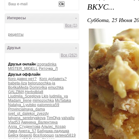
ВКУС...
Интересы
-
Суббота, 25 Июня 20
Все (1)
рецепты
Друзья
-
Все (262)
Друзья онлайн
izogradinka
MISTER_MIGELL
Риточка_Л
Друзья оффлайн
Кого давно нет?
Кого добавить?
babeta-liza
belorusochka-ja
Bo4kaMeda
Domro4ka
emuchka
GALZIMA
Herbstblatt
Liudmila_Sceglova
Lkis
ludmila_ya
Madam_Irene
mimozochka
MsTataka
Natalya_Lyutsko
palomnica59
Provincialnaya_dama
svet_ot_dalekoi_zvezdy
tatyana_serebryakova
TimOlya
valvallu
Vlad53
Акинина_Валентина
Алла_Студентова
Альгис_Козар
Амиа
Анюта_57
Бабушка-ладушка
Бийск
браило
ВсеХорошо
галина5819