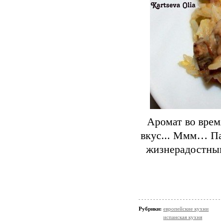
Аромат во вре
вкус... Ммм… Па
жизнерадостным
Рубрики:
европейские кухни
испанская кухня