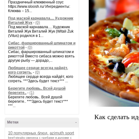
Праздничный клюквенный соус
https://www.sloosh.ru/ Ингредиенты:
Клюква – 15...
Под маской карнавала.... Художник
Виталий Жук
-
(0)
Под маской карнавала.... Художник
Виталий Жук Виталий Жук (Witali Żuk
(Vitus) родился в 1...
Сибас, фаршированный шпинатом и
рикоттой
-
(0)
Сибас, фаршированный шпинатом и
рикоттой Вместо сибаса можно взять
другую рыбу — дорадо,...
Любящее сердце всегда найдёт,
кого согреть.
-
(0)
Любящее сердце всегда найдёт, кого
согреть. ***Здесь будет текст*** ...
Берегите любовь.. Всей душой
берегите..
-
(1)
Берегите любовь.. Всей душой
берегите.. ***Здесь будет текст***
***...
Как сделать ид
Метки
-
10 популярных блюд.
azimuth sport
beef-stеаks
cвинина с грибами в духовке с