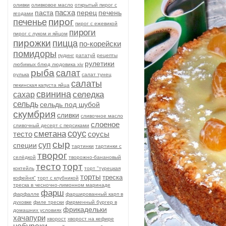
оливки
оливковое масло
открытый пирог с
пасха
паста
перец
печень
ягодами
пирог
печенье
пирог с ежевикой
пироги
пирог с луком и яйцом
пирожки
пицца
по-корейски
помидоры
пудинг
рататуй
рецепты
рулетики
любимых блюд людовика xiv
рыба
салат
рулька
салат тунец
салаты
пекинская капуста яйца
свинина
селедка
сахар
сельдь
сельдь под шубой
скумбрия
сливки
сливочное масло
слоеное
сливочный десерт с персиками
соус
сметана
тесто
соусы
сыр
суп
специи
тартинки
тартинки с
творог
селёдкой
творожно-банановый
тесто
торт
коктейль
торт "турецкая
торты
треска
кофейня"
торт с клубникой
треска в чесночно-лимонном маринаде
фарш
фарфалле
фаршированный карп в
духовке
филе трески
фирменный бургер в
фрикадельки
домашних условиях
хачапури
хворост
хворост на кефире