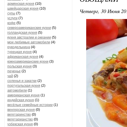
армянская кухня
(10)
швейцарская кухня
(10)
Четверг, 30 Июня 20
супы
(7)
услуги
(7)
кофе
(5)
североамериканские кухни
(5)
голландская кухня
(5)
кухня австралии и океании
(5)
мои любимые автомобили
(4)
рукодельница
(4)
турецкая кухня
(4)
африканская кухня
(4)
южноамериканские кухни
(3)
польская кухня
(3)
печенье
(2)
чай
(2)
соленья и закатки
(2)
португальская кухня
(2)
автомобили
(1)
американская кухня
(1)
индийская кухня
(1)
весёлые семейные истории
(1)
венгерская кухня
(0)
вегетаринство
(0)
вегетарианство
(0)
узбекская кухня
(0)