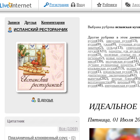
Регистрация
Вход
Рейтинги
Авос
Записи
Друзья
Комментарии
Выбрана рубрика
испанская кух
ИСПАНСКИЙ РЕСТОРАНЧИК
Другие рубрики в этом дневн
кухня
(10),
шведская кухня
(13)
кухня
(0),
ужин
(0),
турецкая кух
закатки
(2),
сельдь
(13),
североа
друзей
(321),
рецепты для мульт
кухня
(3),
полезные статьи по 
печенье
(2),
новые рецепты
(561),
мясо
(139),
молдавская кухня
(16)
лучшие кулинарные рецепты
(7
итальянская кухня
(213),
испанск
кухня
(1),
израильская кухня
(73),
диетические эксперименты
(62)
выпечка
(202),
вторые блюда
(95
вегетарианство
(0),
варенье
(10),
б
кухня
(48),
американская кухня
(1)
В друзья
ИДЕАЛЬНОЕ 
Пятница, 01 Июля 20
Цитатник
-
Все (1069)
Праздничный клюквенный соус
-
(0)