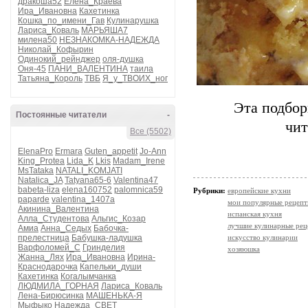
дракоша52
Елена_Краева
Ира_Ивановна
Кахетинка
Кошка_по_имени_Гав
Кулинарушка
Лариса_Коваль
МАРЬЯША7
милена50
НЕЗНАКОМКА-НАДЕЖДА
Николай_Кофырин
Одинокий_рейнджер
оля-душка
Оня-45
ПАНИ_ВАЛЕНТИНА
таила
Татьяна_Король
ТВБ
Я_у_ТВОИХ_ног
Эта подбор
Постоянные читатели
-
чит
Все (5502)
ElenaPro
Ermara
Guten_appetit
Jo-Ann
King_Protea
Lida_K
Lkis
Madam_Irene
MsTataka
NATALI_KOMJATI
Natalica_JA
Tatyana65-6
Valentina47
babeta-liza
elena160752
palomnica59
Рубрики:
европейские кухни
paparde
valentina_1407a
мои популярные рецеп
Акинина_Валентина
испанская кухня
Алла_Студентова
Альгис_Козар
лучшие кулинарные рец
Амиа
Анна_Седых
Бабочка-
прелестница
Бабушка-ладушка
искусство кулинарии
Варфоломей_С
Гринделия
хозяюшка
Жанна_Лях
Ира_Ивановна
Ирина-
Краснодарочка
Капельки_души
Кахетинка
Когалымчанка
ЛЮДМИЛА_ГОРНАЯ
Лариса_Коваль
Лена-Бирюсинка
МАШЕНЬКА-Я
Мыфыко
Надежда_СВЕТ