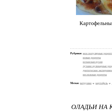
Картофельные
Рубрики:
мои популярные рецеп
новые рецепты
испанская кухня
лучшие кулинарные рец
диетические экспериме
несложные рецепты
Метки:
ватрушки
картофель
ОЛАДЬИ НА 