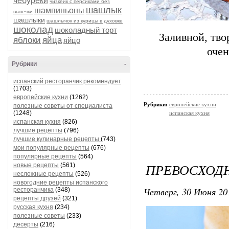
чебуреки
чизкейк с персиками без
шашлык
шампиньоны
выпечки
шашлыки
шашлычок из курицы в духовке
шоколад
шоколадный торт
Заливной, тв
яблоки
яйца
яйцо
очен
Рубрики
-
испанский ресторанчик рекомендует
(1703)
европейские кухни
(1262)
Рубрики:
европейские кухни
полезные советы от специалиста
(1248)
испанская кухня
испанская кухня
(826)
лучшие рецепты
(796)
лучшие кулинарные рецепты
(743)
мои популярные рецепты
(676)
популярные рецепты
(564)
ПРЕВОСХОД
новые рецепты
(561)
несложные рецепты
(526)
новогодние рецепты испанского
Четверг, 30 Июня 20
ресторанчика
(348)
рецепты друзей
(321)
русская кухня
(234)
полезные советы
(233)
десерты
(216)