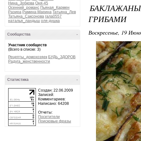
Нина_Зобкова
Оня-45
БАКЛАЖА
Осенний_романс
Пьяная_Кармен
Разира
Рамина-Марина
Татьяна_Лев
ГРИБАМИ
Татьяна_Саксонова
гала0557
наталья_ландыш
оля-душка
Воскресенье, 19 Июня
Сообщества
-
Участник сообществ
(Всего в списке: 3)
Рецепты_домохозяек
БУДЬ_ЗДОРОВ
Радуга_женственности
Статистика
-
Создан: 22.06.2009
Записей:
Комментариев:
Написано: 64208
Отчеты:
Посетители
Поисковые фразы