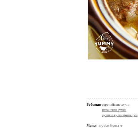
Рубрики:
европейские кухни
испанская кухня
лучшие кулинарные рец
Метки:
вторые блюда