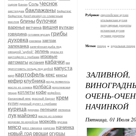
Чеснок
Соль
сыром
Банан
баклажаны
амстердам
бифштекс
Рубрики:
европейские кухни
бифштекс (beef-stеаks) со сливочным
булочки
блины
итальянская кухня
маслом
популярные рецепты
вишня
варенье
вулкан
ветчина
испанская кухня
грибы
говядина
готовим мусаку
лучшие рецепты
духовка
завтрак
ежевика
запеканка
Метки:
пицца
идеальная пицца
запечённая рыба под
зелень
овощной "шубой"
зразы из
игровые
картофеля с грибами
кабачки
автоматы
испания
как
капуста
приготовить сельдь под шубой
ЗАЛИВНОЙ
картофель
кекс
кексы
карп
кефир
клубника
ВИНОГРАД
когда появилось
колбаса
масло из оливок
королевская
котлеты
кофе
ОЧЕНЬ-ОЧ
пицца
кофейно-
крем
банановый кекс
красный бархат
НАЧИНКОЙ
кулич
куриный рулет с грибами
курица
лепешки
куркума
лепнина
лук
майонез
масло из оливок
Пятница, 01 Июля 20
морковь
моркови по-корейски
мусака
мясо
начинка
мясо свинина
нарезка
новый год
овощи
огурцы