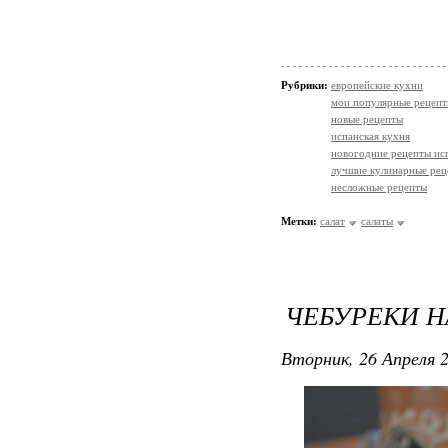
Рубрики:
европейские кухни
мои популярные рецеп
новые рецепты
испанская кухня
новогодние рецепты ис
лучшие кулинарные рец
несложные рецепты
Метки:
салат
салаты
ЧЕБУРЕКИ Н
Вторник, 26 Апреля 2