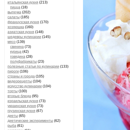
итальянская кухня
(213)
пицца
(18)
выпечка
(202)
салаты
(185)
французская кухня
(170)
хозяюшка
(160)
азиатская кухня
(148)
шедевры кулинарии
(145)
мясо
(139)
свинина
(73)
курица
(42)
говядина
(28)
полуфабрикаты
(23)
полезные статьи по кулинарии
(133)
пироги
(106)
страны и города
(105)
видеорецепты
(104)
искусство кулинарии
(104)
торты
(100)
вторые блюда
(95)
израильская кухня
(73)
украинская кухня
(73)
грузинская кухня
(67)
диеты
(65)
диетические эксперименты
(62)
рыба
(61)