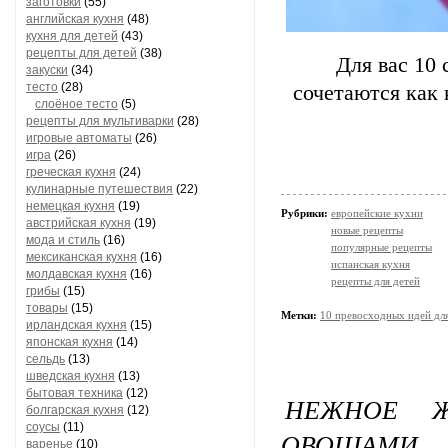
заготовки
(55)
английская кухня
(48)
кухня для детей
(43)
рецепты для детей
(38)
Для вас 10
закуски
(34)
тесто
(28)
сочетаются как 
слоёное тесто
(5)
рецепты для мультиварки
(28)
игровые автоматы
(26)
игра
(26)
греческая кухня
(24)
кулинарные путешествия
(22)
немецкая кухня
(19)
Рубрики:
европейские кухни
австрийская кухня
(19)
новые рецепты
мода и стиль
(16)
популярные рецепты
мексиканская кухня
(16)
испанская кухня
молдавская кухня
(16)
рецепты для детей
грибы
(15)
товары
(15)
Метки:
10 превосходных идей дл
ирландская кухня
(15)
японская кухня
(14)
сельдь
(13)
шведская кухня
(13)
бытовая техника
(12)
НЕЖНОЕ Ж
болгарская кухня
(12)
соусы
(11)
ОВОЩАМИ
варенье
(10)