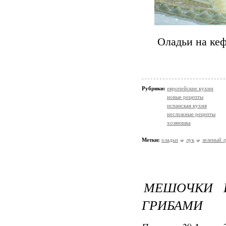
Оладьи на кеф
Рубрики:
европейские кухни
новые рецепты
испанская кухня
несложные рецепты
хозяюшка
Метки:
оладьи
лук
зеленый л
МЕШОЧКИ 
ГРИБАМИ