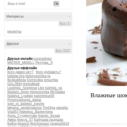
Интересы
-
Все (1)
рецепты
Друзья
-
Все (262)
Друзья онлайн
izogradinka
MISTER_MIGELL
Риточка_Л
Друзья оффлайн
Кого давно нет?
Кого добавить?
babeta-liza
belorusochka-ja
Bo4kaMeda
Domro4ka
emuchka
GALZIMA
Herbstblatt
Liudmila_Sceglova
Lkis
ludmila_ya
Madam_Irene
mimozochka
MsTataka
Влажные шок
Natalya_Lyutsko
palomnica59
Provincialnaya_dama
svet_ot_dalekoi_zvezdy
tatyana_serebryakova
TimOlya
valvallu
Vlad53
Акинина_Валентина
Алла_Студентова
Альгис_Козар
Амиа
Анюта_57
Бабушка-ладушка
Бийск
браило
ВсеХорошо
галина5819