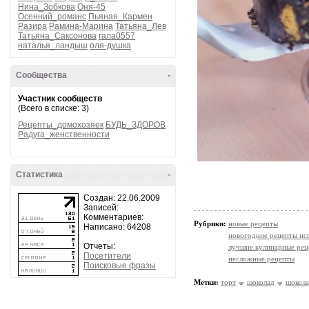
Нина_Зобкова
Оня-45
Осенний_романс
Пьяная_Кармен
Разира
Рамина-Марина
Татьяна_Лев
Татьяна_Саксонова
гала0557
наталья_ландыш
оля-душка
Сообщества
-
Участник сообществ
(Всего в списке: 3)
Рецепты_домохозяек
БУДЬ_ЗДОРОВ
Радуга_женственности
Статистика
-
Создан: 22.06.2009
Записей:
Комментариев:
Рубрики:
новые рецепты
Написано: 64208
новогодние рецепты ис
Отчеты:
лучшие кулинарные рец
Посетители
несложные рецепты
Поисковые фразы
Метки:
торт
шоколад
шокола