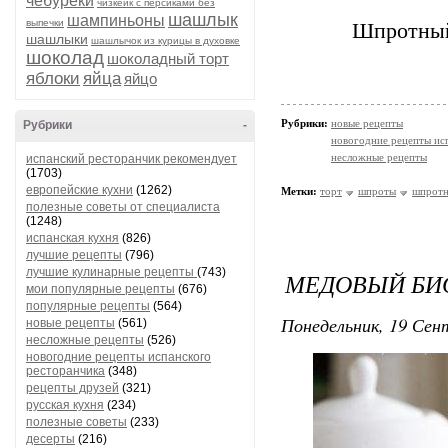
чебуреки
чизкейк с персиками без
шашлык
шампиньоны
выпечки
Шпротный 
шашлыки
шашлычок из курицы в духовке
шоколад
шоколадный торт
яблоки
яйца
яйцо
Рубрики:
новые рецепты
Рубрики
-
новогодние рецепты ис
несложные рецепты
испанский ресторанчик рекомендует
(1703)
европейские кухни
(1262)
Метки:
торт
шпроты
шпротн
полезные советы от специалиста
(1248)
испанская кухня
(826)
лучшие рецепты
(796)
лучшие кулинарные рецепты
(743)
МЕДОВЫЙ БИ
мои популярные рецепты
(676)
популярные рецепты
(564)
Понедельник, 19 Сент
новые рецепты
(561)
несложные рецепты
(526)
новогодние рецепты испанского
ресторанчика
(348)
рецепты друзей
(321)
русская кухня
(234)
полезные советы
(233)
десерты
(216)