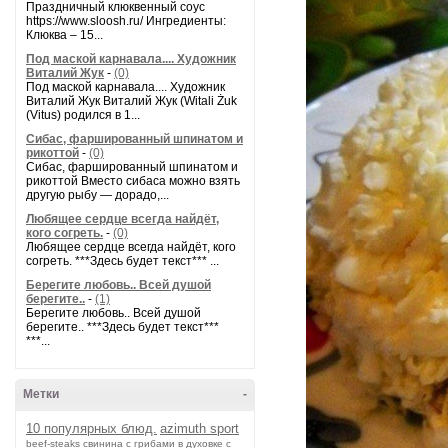
Праздничный клюквенный соус
https://www.sloosh.ru/ Ингредиенты:
Клюква – 15...
Под маской карнавала.... Художник
Виталий Жук
-
(0)
Под маской карнавала.... Художник
Виталий Жук Виталий Жук (Witali Żuk
(Vitus) родился в 1...
Сибас, фаршированный шпинатом и
рикоттой
-
(0)
Сибас, фаршированный шпинатом и
рикоттой Вместо сибаса можно взять
другую рыбу — дорадо,...
Любящее сердце всегда найдёт,
кого согреть.
-
(0)
Любящее сердце всегда найдёт, кого
согреть. ***Здесь будет текст*** ...
Берегите любовь.. Всей душой
берегите..
-
(1)
Берегите любовь.. Всей душой
берегите.. ***Здесь будет текст***
***...
Метки
-
10 популярных блюд.
azimuth sport
beef-stеаks
cвинина с грибами в духовке с