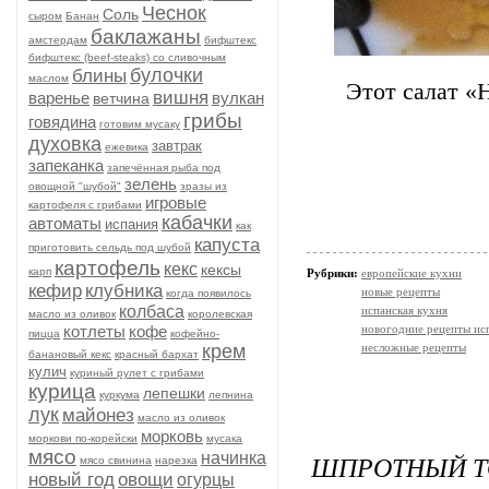
Чеснок
Соль
сыром
Банан
баклажаны
амстердам
бифштекс
бифштекс (beef-stеаks) со сливочным
булочки
блины
маслом
Этoт сaлaт «
вишня
варенье
вулкан
ветчина
грибы
говядина
готовим мусаку
духовка
завтрак
ежевика
запеканка
запечённая рыба под
зелень
овощной "шубой"
зразы из
игровые
картофеля с грибами
кабачки
автоматы
испания
как
капуста
приготовить сельдь под шубой
картофель
кекс
кексы
карп
Рубрики:
европейские кухни
кефир
клубника
новые рецепты
когда появилось
колбаса
испанская кухня
масло из оливок
королевская
котлеты
кофе
новогодние рецепты ис
пицца
кофейно-
крем
несложные рецепты
банановый кекс
красный бархат
кулич
куриный рулет с грибами
курица
лепешки
куркума
лепнина
лук
майонез
масло из оливок
морковь
моркови по-корейски
мусака
мясо
начинка
ШПРОТНЫЙ Т
мясо свинина
нарезка
новый год
овощи
огурцы