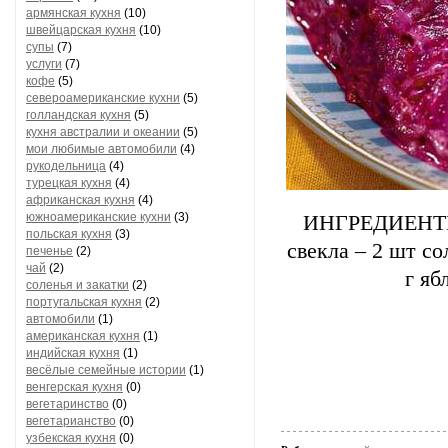
армянская кухня
(10)
швейцарская кухня
(10)
супы
(7)
услуги
(7)
кофе
(5)
североамериканские кухни
(5)
голландская кухня
(5)
кухня австралии и океании
(5)
мои любимые автомобили
(4)
рукодельница
(4)
турецкая кухня
(4)
африканская кухня
(4)
южноамериканские кухни
(3)
ИНГРЕДИЕНТЫ: 
польская кухня
(3)
свекла – 2 шт со
печенье
(2)
чай
(2)
г яб
соленья и закатки
(2)
португальская кухня
(2)
автомобили
(1)
американская кухня
(1)
индийская кухня
(1)
весёлые семейные истории
(1)
венгерская кухня
(0)
вегетаринство
(0)
вегетарианство
(0)
узбекская кухня
(0)