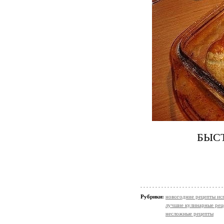
БЫС
Рубрики:
новогодние рецепты ис
лучшие кулинарные рец
несложные рецепты