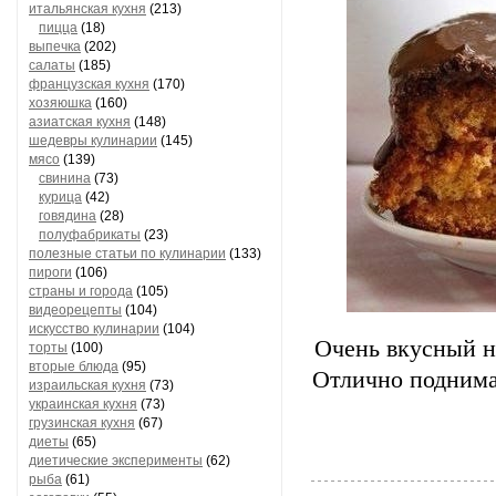
итальянская кухня
(213)
пицца
(18)
выпечка
(202)
салаты
(185)
французская кухня
(170)
хозяюшка
(160)
азиатская кухня
(148)
шедевры кулинарии
(145)
мясо
(139)
свинина
(73)
курица
(42)
говядина
(28)
полуфабрикаты
(23)
полезные статьи по кулинарии
(133)
пироги
(106)
страны и города
(105)
видеорецепты
(104)
искусство кулинарии
(104)
Очень вкусный не
торты
(100)
вторые блюда
(95)
Отлично поднимае
израильская кухня
(73)
украинская кухня
(73)
грузинская кухня
(67)
диеты
(65)
диетические эксперименты
(62)
рыба
(61)