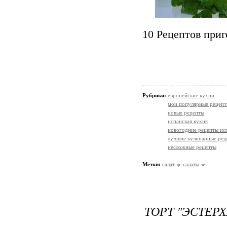
10 Рецептов приг
Рубрики:
европейские кухни
мои популярные рецеп
новые рецепты
испанская кухня
новогодние рецепты ис
лучшие кулинарные рец
несложные рецепты
Метки:
салат
салаты
ТОРТ "ЭСТЕРХ