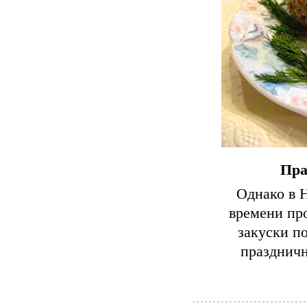
Пра
Однако в 
времени про
закуски п
праздничн