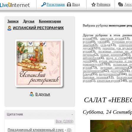
Регистрация
Вход
Рейтинги
Авос
Записи
Друзья
Комментарии
Выбрана рубрика
новогодние рец
ИСПАНСКИЙ РЕСТОРАНЧИК
Другие рубрики в этом дневн
кухня
(10),
шведская кухня
(13)
кухня
(0),
ужин
(0),
турецкая кух
закатки
(2),
сельдь
(13),
североа
друзей
(321),
рецепты для мульт
кухня
(3),
полезные статьи по 
печенье
(2),
новые рецепты
(561)
автомобили
(4),
мода и стиль
(16
детей
(43),
кухня австралии и ок
рекомендует
(1703),
испанская к
кухня
(73),
игровые автоматы
(2
эксперименты
(62),
десерты
(216),
блюда
(95),
видеорецепты
(104),
ве
бытовая техника
(12),
болгарска
кухня
(1),
азиатская кухня
(148),
а
В друзья
СAЛAТ «НЕВЕ
Суббота, 24 Сентябр
Цитатник
-
Все (1069)
Праздничный клюквенный соус
-
(0)