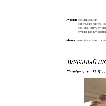
Рубрики:
испанская кухня
новогодние рецепты ис
полезные советы от спе
кулинарные путешестви
Метки:
Новый Год
вино
нов
ВЛАЖНЫЙ ШО
Понедельник, 25 Янва