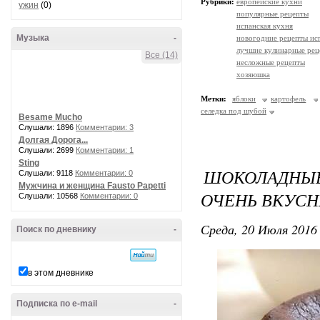
Рубрики:
европейские кухни
ужин
(0)
популярные рецепты
испанская кухня
Музыка
-
новогодние рецепты ис
лучшие кулинарные рец
Все (14)
несложные рецепты
хозяюшка
Метки:
яблоки
картофель
селедка под шубой
Besame Mucho
Слушали: 1896
Комментарии: 3
Долгая Дорога...
Слушали: 2699
Комментарии: 1
Sting
ШОКОЛАДНЫЕ
Слушали: 9118
Комментарии: 0
Мужчина и женщина Fausto Papetti
ОЧЕНЬ ВКУСН
Слушали: 10568
Комментарии: 0
Среда, 20 Июля 2016 
Поиск по дневнику
-
в этом дневнике
Подписка по e-mail
-