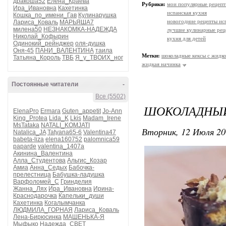
дракоша52
Елена_Краева
Рубрики:
мои популярные рецеп
Ира_Ивановна
Кахетинка
испанская кухня
Кошка_по_имени_Гав
Кулинарушка
новогодние рецепты ис
Лариса_Коваль
МАРЬЯША7
милена50
НЕЗНАКОМКА-НАДЕЖДА
лучшие кулинарные рец
Николай_Кофырин
кухня для детей
Одинокий_рейнджер
оля-душка
Оня-45
ПАНИ_ВАЛЕНТИНА
таила
Метки:
шоколадные кексы с жидк
Татьяна_Король
ТВБ
Я_у_ТВОИХ_ног
жидкая начинка
Постоянные читатели
-
Все (5502)
ШОКОЛАДНЫЙ
ElenaPro
Ermara
Guten_appetit
Jo-Ann
King_Protea
Lida_K
Lkis
Madam_Irene
MsTataka
NATALI_KOMJATI
Вторник, 12 Июля 20
Natalica_JA
Tatyana65-6
Valentina47
babeta-liza
elena160752
palomnica59
paparde
valentina_1407a
Акинина_Валентина
Алла_Студентова
Альгис_Козар
Амиа
Анна_Седых
Бабочка-
прелестница
Бабушка-ладушка
Варфоломей_С
Гринделия
Жанна_Лях
Ира_Ивановна
Ирина-
Краснодарочка
Капельки_души
Кахетинка
Когалымчанка
ЛЮДМИЛА_ГОРНАЯ
Лариса_Коваль
Лена-Бирюсинка
МАШЕНЬКА-Я
Мыфыко
Надежда_СВЕТ