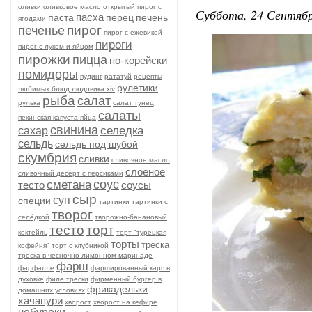
оливки
оливковое масло
открытый пирог с
Суббота, 24 Сентябр
пасха
паста
перец
печень
ягодами
пирог
печенье
пирог с ежевикой
пироги
пирог с луком и яйцом
пирожки
пицца
по-корейски
помидоры
пудинг
рататуй
рецепты
рулетики
любимых блюд людовика xiv
рыба
салат
рулька
салат тунец
салаты
пекинская капуста яйца
свинина
селедка
сахар
сельдь
сельдь под шубой
скумбрия
сливки
сливочное масло
слоеное
сливочный десерт с персиками
соус
сметана
тесто
соусы
сыр
суп
специи
тартинки
тартинки с
творог
селёдкой
творожно-банановый
тесто
торт
коктейль
торт "турецкая
торты
треска
кофейня"
торт с клубникой
треска в чесночно-лимонном маринаде
фарш
фарфалле
фаршированный карп в
духовке
филе трески
фирменный бургер в
фрикадельки
домашних условиях
хачапури
хворост
хворост на кефире