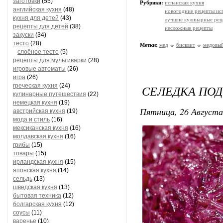
заготовки
(55)
Рубрики:
испанская кухня
английская кухня
(48)
новогодние рецепты ис
кухня для детей
(43)
лучшие кулинарные рец
рецепты для детей
(38)
несложные рецепты
закуски
(34)
тесто
(28)
Метки:
мед
бисквит
медовый
слоёное тесто
(5)
рецепты для мультиварки
(28)
игровые автоматы
(26)
игра
(26)
греческая кухня
(24)
СЕЛЕДКА ПО
кулинарные путешествия
(22)
немецкая кухня
(19)
Пятница, 26 Августа
австрийская кухня
(19)
мода и стиль
(16)
мексиканская кухня
(16)
молдавская кухня
(16)
грибы
(15)
товары
(15)
ирландская кухня
(15)
японская кухня
(14)
сельдь
(13)
шведская кухня
(13)
бытовая техника
(12)
болгарская кухня
(12)
соусы
(11)
варенье
(10)